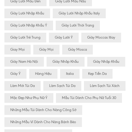
Giày Lười Màu Đen
Giày Lười Màu Nâu
Giày Lười Nhập Khẩu
Giày Lười Nhập Khẩu Italy
Giày Lười Nhập Khẩu Ý
Giày Lười Thời Trang
Giày Lười Trẻ Trung
Giày Lười Ý
Giày Moccas Itlay
Giay Mọi
Giày Mọi
Giày Mosca
Giày Nam Hà Nội
Giày Nhâp Khẩu
Giày Nhập Khẩu
Giày Ý
Hàng Hiệu
Italia
Kẹp Tiền Da
Làm Mới Túi Da
Làm Sạch Túi Da
Làm Sạch Túi Xách
Mặc Đẹp Như Phụ Nữ Ý
Mẫu Túi Dành Cho Phụ Nữ Tuổi 30
Những Mẫu Túi Dành Cho Nàng Công Sở
Những Mẫu Ví Dành Cho Nàng Bánh Bèo