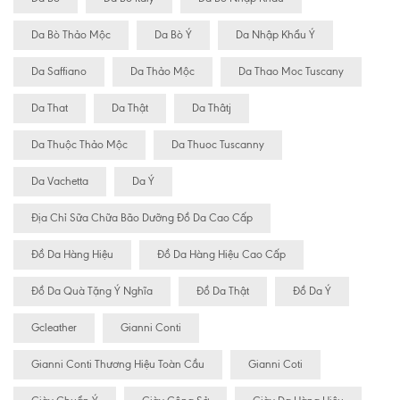
Da Bò Thảo Mộc
Da Bò Ý
Da Nhập Khẩu Ý
Da Saffiano
Da Thảo Mộc
Da Thao Moc Tuscany
Da That
Da Thật
Da Thâtj
Da Thuộc Thảo Mộc
Da Thuoc Tuscanny
Da Vachetta
Da Ý
Địa Chỉ Sữa Chữa Bão Dưỡng Đồ Da Cao Cấp
Đồ Da Hàng Hiệu
Đồ Da Hàng Hiệu Cao Cấp
Đồ Da Quà Tặng Ý Nghĩa
Đồ Da Thật
Đồ Da Ý
Gcleather
Gianni Conti
Gianni Conti Thương Hiệu Toàn Cầu
Gianni Coti