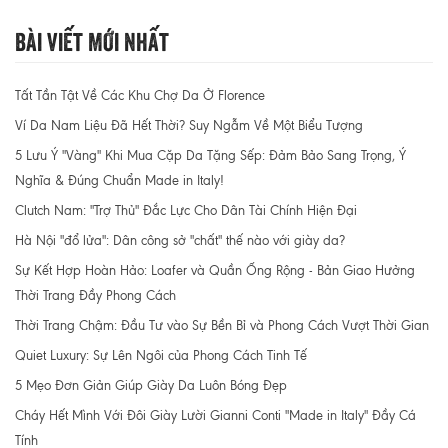
Bài Viết Mới Nhất
Tất Tần Tật Về Các Khu Chợ Da Ở Florence
Ví Da Nam Liệu Đã Hết Thời? Suy Ngẫm Về Một Biểu Tượng
5 Lưu Ý "Vàng" Khi Mua Cặp Da Tặng Sếp: Đảm Bảo Sang Trọng, Ý
Nghĩa & Đúng Chuẩn Made in Italy!
Clutch Nam: "Trợ Thủ" Đắc Lực Cho Dân Tài Chính Hiện Đại
Hà Nội "đổ lửa": Dân công sở "chất" thế nào với giày da?
Sự Kết Hợp Hoàn Hảo: Loafer và Quần Ống Rộng - Bản Giao Hưởng
Thời Trang Đầy Phong Cách
Thời Trang Chậm: Đầu Tư vào Sự Bền Bỉ và Phong Cách Vượt Thời Gian
Quiet Luxury: Sự Lên Ngôi của Phong Cách Tinh Tế
5 Mẹo Đơn Giản Giúp Giày Da Luôn Bóng Đẹp
Cháy Hết Mình Với Đôi Giày Lười Gianni Conti "Made in Italy" Đầy Cá
Tính