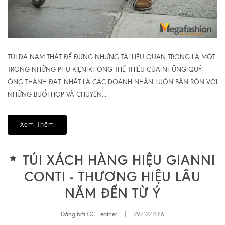
TÚI DA NAM THẬT ĐỂ ĐỰNG NHỮNG TÀI LIỆU QUAN TRỌNG LÀ MỘT
TRONG NHỮNG PHỤ KIỆN KHÔNG THỂ THIẾU CỦA NHỮNG QUÝ
ÔNG THÀNH ĐẠT, NHẤT LÀ CÁC DOANH NHÂN LUÔN BẬN RỘN VỚI
NHỮNG BUỔI HỌP VÀ CHUYẾN...
Xem Thêm
TÚI XÁCH HÀNG HIỆU GIANNI
CONTI - THƯƠNG HIỆU LÂU
NĂM ĐẾN TỪ Ý
Đăng bởi GC Leather
|
29/12/2016