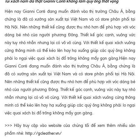
Túi xách nam da thật Gianni Conti không làm quý ông thất vọng
Hiện nay Gianni Conti đang muốn đánh vào thị trường Châu Á, bằng
chứng là đã có xưởng sản xuất tại Việt Nam và có store phân phối tại
Hà Nội. Nên những thiết kế cũng được thu nhỏ hơn để phù hợp với vóc
dáng bé nhỏ của người phương Đông. Thiết kế góc cạnh, vuông vức
này tuy nhỏ nhắn nhưng lại có võ vô cùng. Với thiết kế quai xách vuông
cứng thông minh có thể kéo lên hay hạ xuống giúp các quý ông không
phải lo ngại việc quai xách bị đổ trông không mấy gọn gàng.Hiện nay
Gianni Conti đang muốn đánh vào thị trường Châu Á, bằng chứng là
đã có xưởng sản xuất tại Việt Nam và có store phân phối tại Hà Nội.
Nên những thiết kế cũng được thu nhỏ hơn để phù hợp với vóc dáng bé
nhỏ của người phương Đông. Thiết kế góc cạnh, vuông vức này tuy nhỏ
nhắn nhưng lại có võ vô cùng. Với thiết kế quai xách vuông cứng thông
minh có thể kéo lên hay hạ xuống giúp các quý ông không phải lo ngại
việc quai xách bị đổ trông không mấy gọn gàng.
>>> Hãy truy cập vào website của chúng tối để xem thêm nhiều sản
http://gcleather.vn/
phẩm nhé: