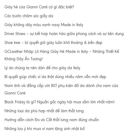
Giày hè của Gianni Conti có gì đặc biệt?
Các bước chăm sóc giầy da
Giày không dây màu xanh navy Made in Italy
Driver Shoes – sự kết hợp hoàn hảo giữa phong cách và sự tiện dụng
Shoe tree – bí quyết giữ giày luôn khô thoáng & bền đẹp
GCLeather Nhập Lô Hàng Giày Hè Made in Italy – Những Thiết Kế
Không Dây Ấn Tượng!
Lý do chúng ta nên dán đế cho giày da Italy
Bí quyết giúp chiếc ví da thật dùng nhiều năm vẫn mới đẹp
Nam tính và đẳng cấp với BST phụ kiện đồ da dành cho nam của
Gianni Conti
Black Friday là gì? Nguồn gốc ngày hội mua sắm lớn nhất năm!
Những loại da phù hợp nhất để làm thắt lưng
Hướng dẫn cách Đo và Cắt thắt lưng nam đúng chuẩn
Những lưu ý khi mua ví nam tặng sinh nhật bố