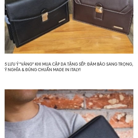
5 LƯU Ý "VÀNG" KHI MUA CẶP DA TẶNG SẾP: ĐẢM BẢO SANG TRỌNG,
Ý NGHĨA & ĐÚNG CHUẨN MADE IN ITALY!