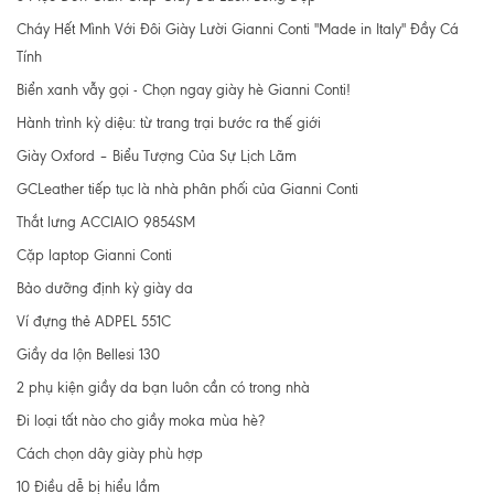
Cháy Hết Mình Với Đôi Giày Lười Gianni Conti "Made in Italy" Đầy Cá
Tính
Biển xanh vẫy gọi - Chọn ngay giày hè Gianni Conti!
Hành trình kỳ diệu: từ trang trại bước ra thế giới
Giày Oxford – Biểu Tượng Của Sự Lịch Lãm
GCLeather tiếp tục là nhà phân phối của Gianni Conti
Thắt lưng ACCIAIO 9854SM
Cặp laptop Gianni Conti
Bảo dưỡng định kỳ giày da
Ví đựng thẻ ADPEL 551C
Giầy da lộn Bellesi 130
2 phụ kiện giầy da bạn luôn cần có trong nhà
Đi loại tất nào cho giầy moka mùa hè?
Cách chọn dây giày phù hợp
10 Điều dễ bị hiểu lầm