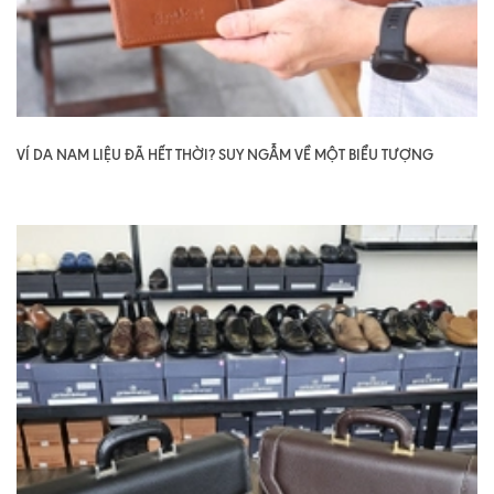
VÍ DA NAM LIỆU ĐÃ HẾT THỜI? SUY NGẪM VỀ MỘT BIỂU TƯỢNG