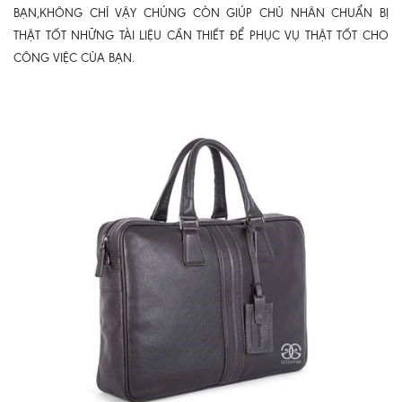
BẠN,KHÔNG CHỈ VẬY CHÚNG CÒN GIÚP CHỦ NHÂN CHUẨN BỊ
THẬT TỐT NHỮNG TÀI LIỆU CẦN THIẾT ĐỂ PHỤC VỤ THẬT TỐT CHO
CÔNG VIỆC CỦA BẠN.