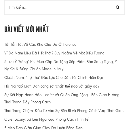
Bài Viết Mới Nhất
Tất Tần Tật Về Các Khu Chợ Da Ở Florence
Ví Da Nam Liệu Đã Hết Thời? Suy Ngẫm Về Một Biểu Tượng
5 Lưu Ý "Vàng" Khi Mua Cặp Da Tặng Sếp: Đảm Bảo Sang Trọng, Ý
Nghĩa & Đúng Chuẩn Made in Italy!
Clutch Nam: "Trợ Thủ" Đắc Lực Cho Dân Tài Chính Hiện Đại
Hà Nội "đổ lửa": Dân công sở "chất" thế nào với giày da?
Sự Kết Hợp Hoàn Hảo: Loafer và Quần Ống Rộng - Bản Giao Hưởng
Thời Trang Đầy Phong Cách
Thời Trang Chậm: Đầu Tư vào Sự Bền Bỉ và Phong Cách Vượt Thời Gian
Quiet Luxury: Sự Lên Ngôi của Phong Cách Tinh Tế
5 Mẹo Đơn Giản Giúp Giày Da Luôn Bóng Đẹp