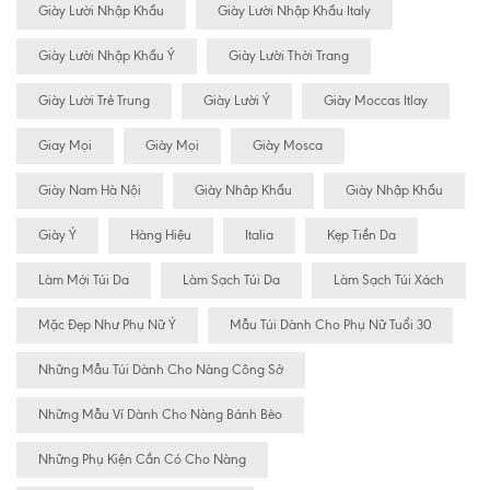
Giày Lười Nhập Khẩu
Giày Lười Nhập Khẩu Italy
Giày Lười Nhập Khẩu Ý
Giày Lười Thời Trang
Giày Lười Trẻ Trung
Giày Lười Ý
Giày Moccas Itlay
Giay Mọi
Giày Mọi
Giày Mosca
Giày Nam Hà Nội
Giày Nhâp Khẩu
Giày Nhập Khẩu
Giày Ý
Hàng Hiệu
Italia
Kẹp Tiền Da
Làm Mới Túi Da
Làm Sạch Túi Da
Làm Sạch Túi Xách
Mặc Đẹp Như Phụ Nữ Ý
Mẫu Túi Dành Cho Phụ Nữ Tuổi 30
Những Mẫu Túi Dành Cho Nàng Công Sở
Những Mẫu Ví Dành Cho Nàng Bánh Bèo
Những Phụ Kiện Cần Có Cho Nàng