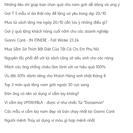
Những tiêu chí giúp bạn chọn quà cho nam giới dễ dàng và ưng ý
Gợi Ý 5 mẫu ví da thật này để tặng vợ yêu trong dịp 20/10
Mua túi xách tặng mẹ ngày 20/10 cần lưu ý những điều gì?
Gợi ý quà tặng khách hàng cuối năm cho các doanh nghiệp
Gianni Conti - IN ITINERE - Fall Winter 23.24
Mua Sắm Sở Thích Bất Diệt Của Tất Cả Chị Em Phụ Nữ
Nguyên tắc phối đồ với túi xách công sở siêu xinh cho các nàng
Mách các ông chồng chiêu làm lành với vợ hiệu quả 100%
Ưu đãi 30% dành riêng cho Khách Hàng sinh nhật tháng 8
Top 3 món quà tặng nam giới ngoài 30 cực sang
Đàn ông có nên sử dụng ví cầm tay không?
Ví cầm tay VP0169BLA - được ví như chiếc Túi "Doraemon"
Các mẫu ví cầm tay nam đẹp và bán chạy nhất tại Gianni Conti
Người mệnh Thủy sử dụng ví màu gì hợp mệnh nhất