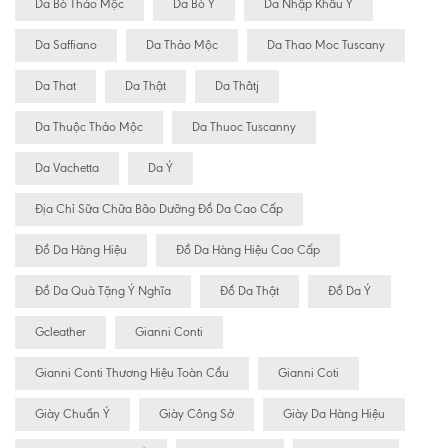
Da Bò Thảo Mộc
Da Bò Ý
Da Nhập Khẩu Ý
Da Saffiano
Da Thảo Mộc
Da Thao Moc Tuscany
Da That
Da Thật
Da Thâtj
Da Thuộc Thảo Mộc
Da Thuoc Tuscanny
Da Vachetta
Da Ý
Địa Chỉ Sữa Chữa Bão Dưỡng Đồ Da Cao Cấp
Đồ Da Hàng Hiệu
Đồ Da Hàng Hiệu Cao Cấp
Đồ Da Quà Tặng Ý Nghĩa
Đồ Da Thật
Đồ Da Ý
Gcleather
Gianni Conti
Gianni Conti Thương Hiệu Toàn Cầu
Gianni Coti
Giày Chuẩn Ý
Giày Công Sở
Giày Da Hàng Hiệu