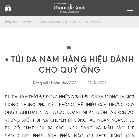
0
Trang chủ
Tin tức
TÚI DA NAM HÀNG HIỆU DÀNH CHO QUÝ ÔNG
TÚI DA NAM HÀNG HIỆU DÀNH
CHO QUÝ ÔNG
Đăng bởi :
Nhân viên GCS
|
29/12/2016
TÚI DA NAM THẬT
ĐỂ ĐỰNG NHỮNG TÀI LIỆU QUAN TRỌNG LÀ MỘT
TRONG NHỮNG PHỤ KIỆN KHÔNG THỂ THIẾU CỦA NHỮNG QUÝ
ÔNG THÀNH ĐẠT, NHẤT LÀ CÁC DOANH NHÂN LUÔN BẬN RỘN VỚI
NHỮNG BUỔI HỌP VÀ CHUYẾN ĐI CÔNG TÁC NGẮN NGÀY.CHIẾC
TÚI CÓ CHẤT LIỆU RA SAO, KIỂU DÁNG VÀ MÀU SẮC THẾ
NÀO CŨNG PHẢN ÁNH PHẦN NÀO GU THỜI TRANG CỦA