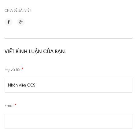
CHIA SẼ BÀI VIẾT
VIẾT BÌNH LUẬN CỦA BẠN:
Họ và tên
*
Email
*