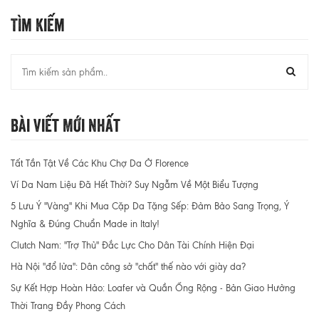
Tìm Kiếm
Bài Viết Mới Nhất
Tất Tần Tật Về Các Khu Chợ Da Ở Florence
Ví Da Nam Liệu Đã Hết Thời? Suy Ngẫm Về Một Biểu Tượng
5 Lưu Ý "Vàng" Khi Mua Cặp Da Tặng Sếp: Đảm Bảo Sang Trọng, Ý
Nghĩa & Đúng Chuẩn Made in Italy!
Clutch Nam: "Trợ Thủ" Đắc Lực Cho Dân Tài Chính Hiện Đại
Hà Nội "đổ lửa": Dân công sở "chất" thế nào với giày da?
Sự Kết Hợp Hoàn Hảo: Loafer và Quần Ống Rộng - Bản Giao Hưởng
Thời Trang Đầy Phong Cách