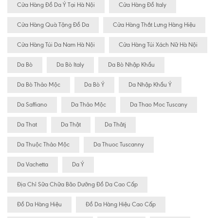
Cửa Hàng Đồ Da Ý Tại Hà Nội
Cửa Hàng Đồ Italy
Cửa Hàng Quà Tặng Đồ Da
Cửa Hàng Thắt Lưng Hàng Hiệu
Cửa Hàng Túi Da Nam Hà Nội
Cửa Hàng Túi Xách Nữ Hà Nội
Da Bò
Da Bò Italy
Da Bò Nhập Khẩu
Da Bò Thảo Mộc
Da Bò Ý
Da Nhập Khẩu Ý
Da Saffiano
Da Thảo Mộc
Da Thao Moc Tuscany
Da That
Da Thật
Da Thâtj
Da Thuộc Thảo Mộc
Da Thuoc Tuscanny
Da Vachetta
Da Ý
Địa Chỉ Sữa Chữa Bão Dưỡng Đồ Da Cao Cấp
Đồ Da Hàng Hiệu
Đồ Da Hàng Hiệu Cao Cấp