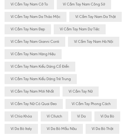
Ví Cầm Tay Nam Cỡ To
Ví Cầm Tay Nam Công Sở
Ví Cầm Tay Nam Da Thảo Mộc
Ví Cầm Tay Nam Da Thật
Ví Cầm Tay Nam Đẹp
Ví Cầm Tay Nam Dự Tiệc
Ví Cầm Tay Nam Gianni Conti
Ví Cầm Tay Nam Hà Nội
Ví Cầm Tay Nam Hàng Hiệu
Ví Cầm Tay Nam Kiểu Dáng Cổ Điển
Ví Cầm Tay Nam Kiểu Dáng Trẻ Trung
Ví Cầm Tay Nam Mới Nhất
Ví Cầm Tay Nữ
Ví Cầm Tay Nữ Có Quai Đeo
Ví Cầm Tay Phong Cách
Ví Chìa Khóa
Ví Cllutch
Ví Da
Ví Da Bò
Ví Da Bò Italy
Ví Da Bò Mầu Nâu
Ví Da Bò Thật