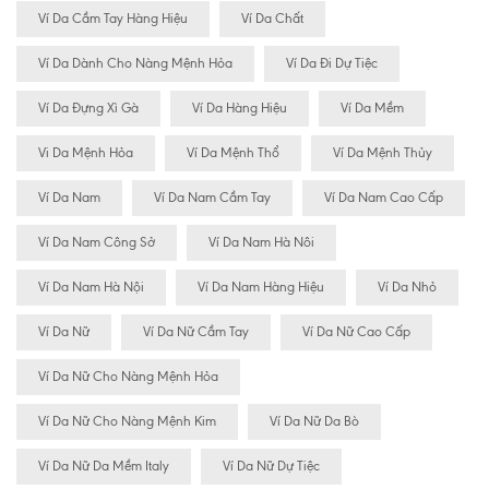
Ví Da Cầm Tay Hàng Hiệu
Ví Da Chất
Ví Da Dành Cho Nàng Mệnh Hỏa
Ví Da Đi Dự Tiệc
Ví Da Đựng Xì Gà
Ví Da Hàng Hiệu
Ví Da Mềm
Vi Da Mệnh Hỏa
Ví Da Mệnh Thổ
Ví Da Mệnh Thủy
Ví Da Nam
Ví Da Nam Cầm Tay
Ví Da Nam Cao Cấp
Ví Da Nam Công Sở
Ví Da Nam Hà Nôi
Ví Da Nam Hà Nội
Ví Da Nam Hàng Hiệu
Ví Da Nhỏ
Ví Da Nữ
Ví Da Nữ Cầm Tay
Ví Da Nữ Cao Cấp
Ví Da Nữ Cho Nàng Mệnh Hỏa
Ví Da Nữ Cho Nàng Mệnh Kim
Ví Da Nữ Da Bò
Ví Da Nữ Da Mềm Italy
Ví Da Nữ Dự Tiệc