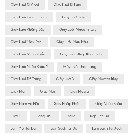
Giày Lười Đi Chơi
Giày Lười Đi Làm
Giày Lười Gianni Conti
Giày Lười Italy
Giày Lười Không Dây
Giày Lười Made In Italy
Giày Lười Màu Đen
Giày Lười Màu Nâu
Giày Lười Nhập Khẩu
Giày Lười Nhập Khẩu Italy
Giày Lười Nhập Khẩu Ý
Giày Lười Thời Trang
Giày Lười Trẻ Trung
Giày Lười Ý
Giày Moccas Itlay
Giay Mọi
Giày Mọi
Giày Mosca
Giày Nam Hà Nội
Giày Nhâp Khẩu
Giày Nhập Khẩu
Giày Ý
Hàng Hiệu
Italia
Kẹp Tiền Da
Làm Mới Túi Da
Làm Sạch Túi Da
Làm Sạch Túi Xách