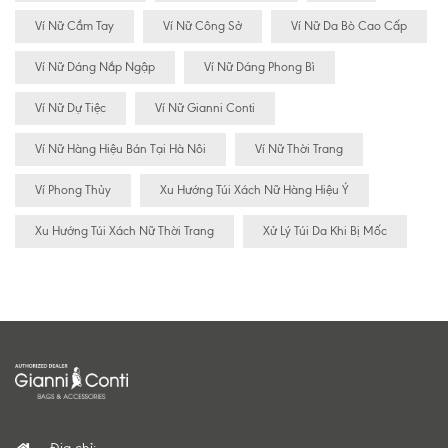
Ví Nữ Cầm Tay
Ví Nữ Công Sở
Ví Nữ Da Bò Cao Cấp
Ví Nữ Dáng Nắp Ngập
Ví Nữ Dáng Phong Bì
Ví Nữ Dự Tiệc
Ví Nữ Gianni Conti
Ví Nữ Hàng Hiệu Bán Tại Hà Nôi
Ví Nữ Thời Trang
Ví Phong Thủy
Xu Hướng Túi Xách Nữ Hàng Hiệu Ý
Xu Hướng Túi Xách Nữ Thời Trang
Xử Lý Túi Da Khi Bị Mốc