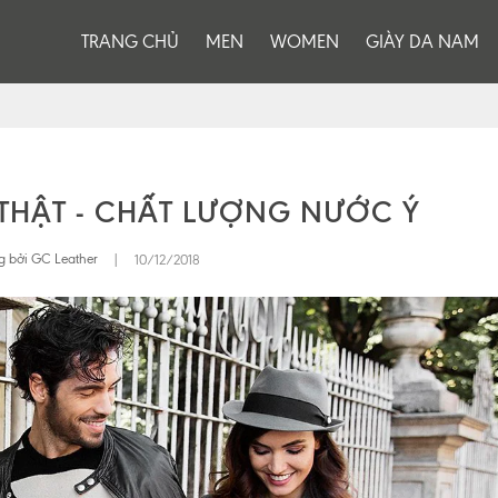
TRANG CHỦ
MEN
WOMEN
GIÀY DA NAM
THẬT - CHẤT LƯỢNG NƯỚC Ý
 bởi GC Leather
|
10/12/2018