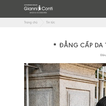
Trang chủ
Tin tức
ĐẲNG CẤP DA 
Đăng