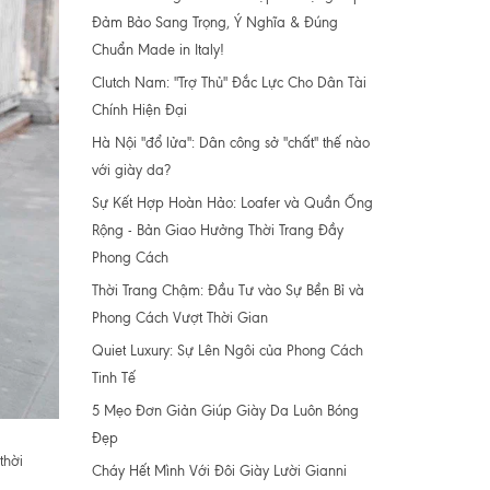
Đảm Bảo Sang Trọng, Ý Nghĩa & Đúng
Chuẩn Made in Italy!
Clutch Nam: "Trợ Thủ" Đắc Lực Cho Dân Tài
Chính Hiện Đại
Hà Nội "đổ lửa": Dân công sở "chất" thế nào
với giày da?
Sự Kết Hợp Hoàn Hảo: Loafer và Quần Ống
Rộng - Bản Giao Hưởng Thời Trang Đầy
Phong Cách
Thời Trang Chậm: Đầu Tư vào Sự Bền Bỉ và
Phong Cách Vượt Thời Gian
Quiet Luxury: Sự Lên Ngôi của Phong Cách
Tinh Tế
5 Mẹo Đơn Giản Giúp Giày Da Luôn Bóng
Đẹp
thời
Cháy Hết Mình Với Đôi Giày Lười Gianni