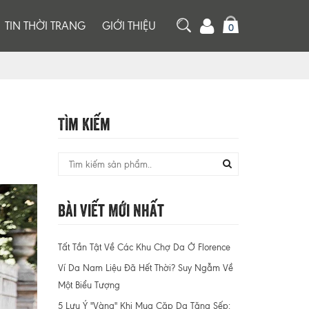
TIN THỜI TRANG
GIỚI THIỆU
0
Tìm Kiếm
Bài Viết Mới Nhất
Tất Tần Tật Về Các Khu Chợ Da Ở Florence
Ví Da Nam Liệu Đã Hết Thời? Suy Ngẫm Về
Một Biểu Tượng
5 Lưu Ý "Vàng" Khi Mua Cặp Da Tặng Sếp: