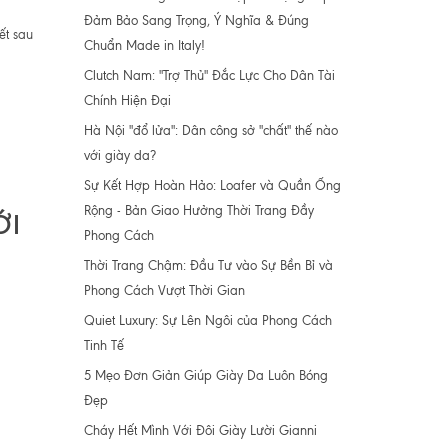
Đảm Bảo Sang Trọng, Ý Nghĩa & Đúng
ết sau
Chuẩn Made in Italy!
Clutch Nam: "Trợ Thủ" Đắc Lực Cho Dân Tài
Chính Hiện Đại
Hà Nội "đổ lửa": Dân công sở "chất" thế nào
với giày da?
Sự Kết Hợp Hoàn Hảo: Loafer và Quần Ống
Rộng - Bản Giao Hưởng Thời Trang Đầy
ỚI
Phong Cách
Thời Trang Chậm: Đầu Tư vào Sự Bền Bỉ và
Phong Cách Vượt Thời Gian
Quiet Luxury: Sự Lên Ngôi của Phong Cách
Tinh Tế
5 Mẹo Đơn Giản Giúp Giày Da Luôn Bóng
Đẹp
Cháy Hết Mình Với Đôi Giày Lười Gianni