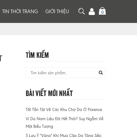
TIN THỜI TRANG
GIỚI THIỆU
0
Tìm Kiếm
T
Bài Viết Mới Nhất
Tất Tần Tật Về Các Khu Chợ Da Ở Florence
Ví Da Nam Liệu Đã Hết Thời? Suy Ngẫm Về
Một Biểu Tượng
5 Lưu Ý "Vàng" Khi Mua Cặp Da Tặng Sếp: