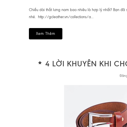
Chiều dài thắt lưng nam bao nhiêu là hợp lý nhất? Bạn đã
nhé. http://gcleather.vn/collections/a...
Xem Thêm
4 LỜI KHUYÊN KHI C
Đăng