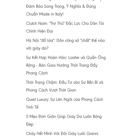
Đảm Bảo Sang Trọng, Ý Nghĩa & Đúng
Chuẩn Made in Italy!
Clutch Nam: "Trợ Thủ" Đắc Lực Cho Dân Tài
Chính Hiện Đại
Hà Nội "đổ lửa": Dân công sở "chất" thế nào
với giày da?
Sự Kết Hợp Hoàn Hảo: Loafer và Quần Ống
Rộng - Bản Giao Hưởng Thời Trang Đầy
Phong Cách
Thời Trang Chậm: Đầu Tư vào Sự Bền Bỉ và
Phong Cách Vượt Thời Gian
Quiet Luxury: Sự Lên Ngôi của Phong Cách
Tinh Tế
5 Mẹo Đơn Giản Giúp Giày Da Luôn Bóng
Đẹp
Cháy Hết Mình Với Đôi Giày Lười Gianni