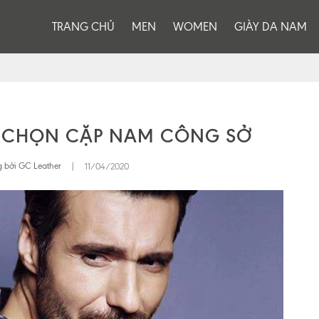
TRANG CHỦ
MEN
WOMEN
GIÀY DA NAM
ỰA CHỌN CẶP NAM CÔNG SỞ
 bởi GC Leather
|
11/04/2020