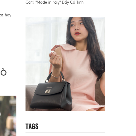
Conti "Made in Italy" Đầy Cá Tính
t, hay
BÒ
Tags