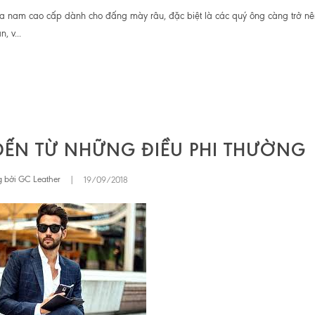
da nam cao cấp dành cho đấng mày râu, đặc biệt là các quý ông càng trở n
, v...
ĐẾN TỪ NHỮNG ĐIỀU PHI THƯỜNG
 bởi GC Leather
|
19/09/2018