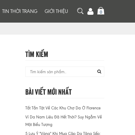
TIN THỜI TRANG
GIỚI THIỆU
0
Tìm Kiếm
Bài Viết Mới Nhất
Tất Tần Tật Về Các Khu Chợ Da Ở Florence
Ví Da Nam Liệu Đã Hết Thời? Suy Ngẫm Về
Một Biểu Tượng
5 Lưu Ý "Vàng" Khi Mua Cặp Da Tặng Sếp: