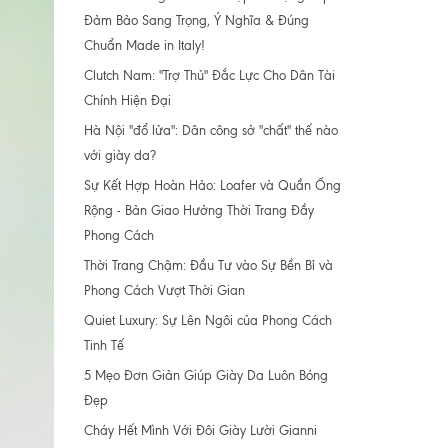
Đảm Bảo Sang Trọng, Ý Nghĩa & Đúng
Chuẩn Made in Italy!
Clutch Nam: "Trợ Thủ" Đắc Lực Cho Dân Tài
Chính Hiện Đại
Hà Nội "đổ lửa": Dân công sở "chất" thế nào
với giày da?
Sự Kết Hợp Hoàn Hảo: Loafer và Quần Ống
Rộng - Bản Giao Hưởng Thời Trang Đầy
Phong Cách
Thời Trang Chậm: Đầu Tư vào Sự Bền Bỉ và
Phong Cách Vượt Thời Gian
Quiet Luxury: Sự Lên Ngôi của Phong Cách
Tinh Tế
5 Mẹo Đơn Giản Giúp Giày Da Luôn Bóng
Đẹp
Cháy Hết Mình Với Đôi Giày Lười Gianni