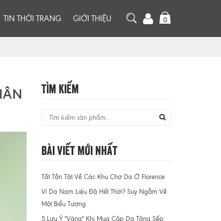
TIN THỜI TRANG
GIỚI THIỆU
0
Tìm Kiếm
HÂN
Bài Viết Mới Nhất
Tất Tần Tật Về Các Khu Chợ Da Ở Florence
Ví Da Nam Liệu Đã Hết Thời? Suy Ngẫm Về
Một Biểu Tượng
5 Lưu Ý "Vàng" Khi Mua Cặp Da Tặng Sếp: