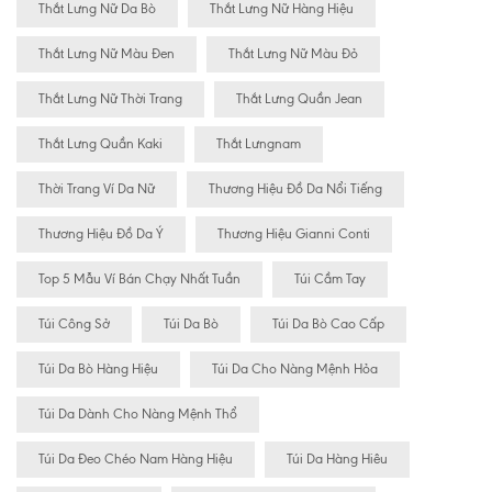
Thắt Lưng Nữ Da Bò
Thắt Lưng Nữ Hàng Hiệu
Thắt Lưng Nữ Màu Đen
Thắt Lưng Nữ Màu Đỏ
Thắt Lưng Nữ Thời Trang
Thắt Lưng Quần Jean
Thắt Lưng Quần Kaki
Thắt Lưngnam
Thời Trang Ví Da Nữ
Thương Hiệu Đồ Da Nổi Tiếng
Thương Hiệu Đồ Da Ý
Thương Hiệu Gianni Conti
Top 5 Mẫu Ví Bán Chạy Nhất Tuần
Túi Cầm Tay
Túi Công Sở
Túi Da Bò
Túi Da Bò Cao Cấp
Túi Da Bò Hàng Hiệu
Túi Da Cho Nàng Mệnh Hỏa
Túi Da Dành Cho Nàng Mệnh Thổ
Túi Da Đeo Chéo Nam Hàng Hiệu
Túi Da Hàng Hiêu