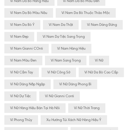
Ví Nam Da Bò Hàng Hiệu
Ví Nam Da Bò Màu Đen
Ví Nam Da Bò Màu Nâu
Ví Nam Da Bò Thuộc Thảo Mộc
Ví Nam Da Bò Ý
Ví Nam Da Thật
Ví Nam Dáng Đứng
Ví Nam Đẹp
Ví Nam Dự Tiệc Sang Trọng
Ví Nam Gianni COnti
Ví Nam Hàng Hiệu
Ví Nam Màu Đen
Ví Nam Sang Trọng
Ví Nữ
Ví Nữ Cầm Tay
Ví Nữ Công Sở
Ví Nữ Da Bò Cao Cấp
Ví Nữ Dáng Nắp Ngập
Ví Nữ Dáng Phong Bì
Ví Nữ Dự Tiệc
Ví Nữ Gianni Conti
Ví Nữ Hàng Hiệu Bán Tại Hà Nôi
Ví Nữ Thời Trang
Ví Phong Thủy
Xu Hướng Túi Xách Nữ Hàng Hiệu Ý