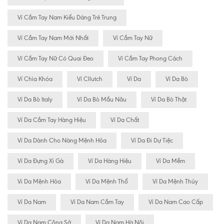
Ví Cầm Tay Nam Kiểu Dáng Trẻ Trung
Ví Cầm Tay Nam Mới Nhất
Ví Cầm Tay Nữ
Ví Cầm Tay Nữ Có Quai Đeo
Ví Cầm Tay Phong Cách
Ví Chìa Khóa
Ví Cllutch
Ví Da
Ví Da Bò
Ví Da Bò Italy
Ví Da Bò Mầu Nâu
Ví Da Bò Thật
Ví Da Cầm Tay Hàng Hiệu
Ví Da Chất
Ví Da Dành Cho Nàng Mệnh Hỏa
Ví Da Đi Dự Tiệc
Ví Da Đựng Xì Gà
Ví Da Hàng Hiệu
Ví Da Mềm
Vi Da Mệnh Hỏa
Ví Da Mệnh Thổ
Ví Da Mệnh Thủy
Ví Da Nam
Ví Da Nam Cầm Tay
Ví Da Nam Cao Cấp
Ví Da Nam Công Sở
Ví Da Nam Hà Nôi