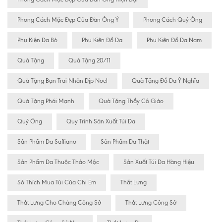
Phong Cách Mặc Đẹp Của Đàn Ông Ý
Phong Cách Quý Ông
Phụ Kiện Da Bò
Phụ Kiện Đồ Da
Phụ Kiện Đồ Da Nam
Quà Tặng
Quà Tặng 20/11
Quà Tặng Bạn Trai Nhân Dịp Noel
Quà Tặng Đồ Da Ý Nghĩa
Quà Tặng Phái Mạnh
Quà Tặng Thầy Cô Giáo
Quý Ông
Quy Trình Sản Xuất Túi Da
Sản Phẩm Da Saffiano
Sản Phẩm Da Thật
Sản Phẩm Da Thuộc Thảo Mộc
Sản Xuất Túi Da Hàng Hiệu
Sở Thích Mua Túi Của Chị Em
Thắt Lưng
Thắt Lưng Cho Chàng Công Sở
Thắt Lưng Công Sở