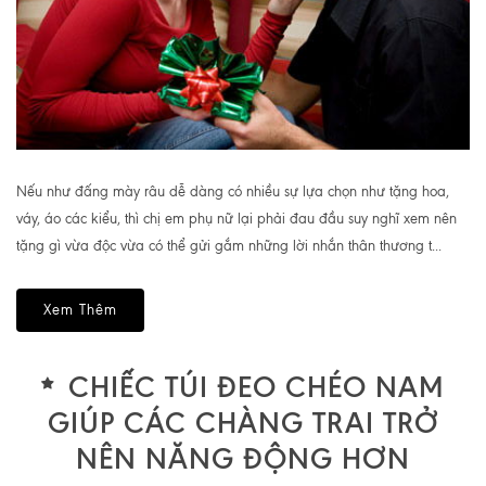
Nếu như đấng mày râu dễ dàng có nhiều sự lựa chọn như tặng hoa,
váy, áo các kiểu, thì chị em phụ nữ lại phải đau đầu suy nghĩ xem nên
tặng gì vừa độc vừa có thể gửi gắm những lời nhắn thân thương t...
Xem Thêm
CHIẾC TÚI ĐEO CHÉO NAM
GIÚP CÁC CHÀNG TRAI TRỞ
NÊN NĂNG ĐỘNG HƠN