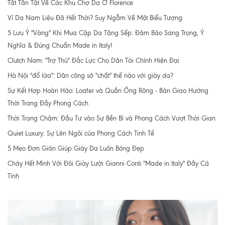
Tất Tần Tật Về Các Khu Chợ Da Ở Florence
Ví Da Nam Liệu Đã Hết Thời? Suy Ngẫm Về Một Biểu Tượng
5 Lưu Ý "Vàng" Khi Mua Cặp Da Tặng Sếp: Đảm Bảo Sang Trọng, Ý
Nghĩa & Đúng Chuẩn Made in Italy!
Clutch Nam: "Trợ Thủ" Đắc Lực Cho Dân Tài Chính Hiện Đại
Hà Nội "đổ lửa": Dân công sở "chất" thế nào với giày da?
Sự Kết Hợp Hoàn Hảo: Loafer và Quần Ống Rộng - Bản Giao Hưởng
Thời Trang Đầy Phong Cách
Thời Trang Chậm: Đầu Tư vào Sự Bền Bỉ và Phong Cách Vượt Thời Gian
Quiet Luxury: Sự Lên Ngôi của Phong Cách Tinh Tế
5 Mẹo Đơn Giản Giúp Giày Da Luôn Bóng Đẹp
Cháy Hết Mình Với Đôi Giày Lười Gianni Conti "Made in Italy" Đầy Cá
Tính