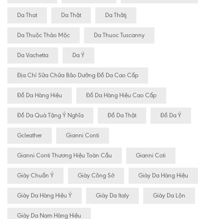
Da That
Da Thật
Da Thâtj
Da Thuộc Thảo Mộc
Da Thuoc Tuscanny
Da Vachetta
Da Ý
Địa Chỉ Sữa Chữa Bão Dưỡng Đồ Da Cao Cấp
Đồ Da Hàng Hiệu
Đồ Da Hàng Hiệu Cao Cấp
Đồ Da Quà Tặng Ý Nghĩa
Đồ Da Thật
Đồ Da Ý
Gcleather
Gianni Conti
Gianni Conti Thương Hiệu Toàn Cầu
Gianni Coti
Giày Chuẩn Ý
Giày Công Sở
Giày Da Hàng Hiệu
Giày Da Hàng Hiệu Ý
Giày Da Italy
Giày Da Lộn
Giày Da Nam Hàng Hiệu