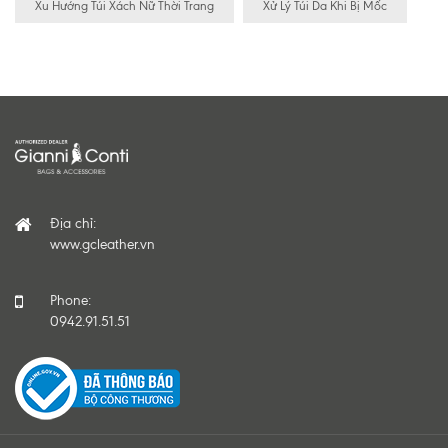
Xu Hướng Túi Xách Nữ Thời Trang
Xử Lý Túi Da Khi Bị Mốc
Địa chỉ:
www.gcleather.vn
Phone:
0942.91.51.51