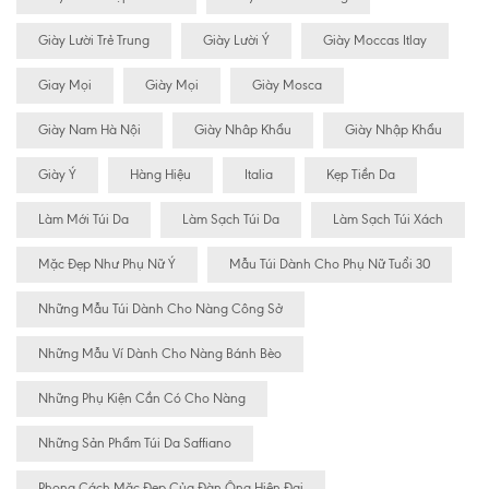
Giày Lười Trẻ Trung
Giày Lười Ý
Giày Moccas Itlay
Giay Mọi
Giày Mọi
Giày Mosca
Giày Nam Hà Nội
Giày Nhâp Khẩu
Giày Nhập Khẩu
Giày Ý
Hàng Hiệu
Italia
Kẹp Tiền Da
Làm Mới Túi Da
Làm Sạch Túi Da
Làm Sạch Túi Xách
Mặc Đẹp Như Phụ Nữ Ý
Mẫu Túi Dành Cho Phụ Nữ Tuổi 30
Những Mẫu Túi Dành Cho Nàng Công Sở
Những Mẫu Ví Dành Cho Nàng Bánh Bèo
Những Phụ Kiện Cần Có Cho Nàng
Những Sản Phẩm Túi Da Saffiano
Phong Cách Mặc Đẹp Của Đàn Ông Hiện Đại