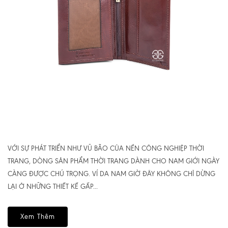
VỚI SỰ PHÁT TRIỂN NHƯ VŨ BÃO CỦA NỀN CÔNG NGHIỆP THỜI
TRANG, DÒNG SẢN PHẨM THỜI TRANG DÀNH CHO NAM GIỚI NGÀY
CÀNG ĐƯỢC CHÚ TRỌNG. VÍ DA NAM GIỜ ĐÂY KHÔNG CHỈ DỪNG
LẠI Ở NHỮNG THIẾT KẾ GẤP...
Xem Thêm