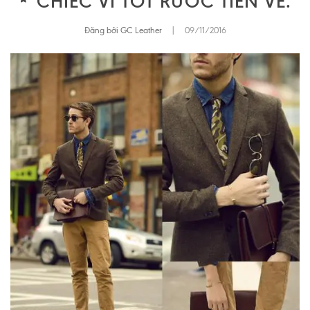
CHIẾC VÍ TỐT RƯỚC TIỀN VỀ.
Đăng bởi GC Leather
|
09/11/2016