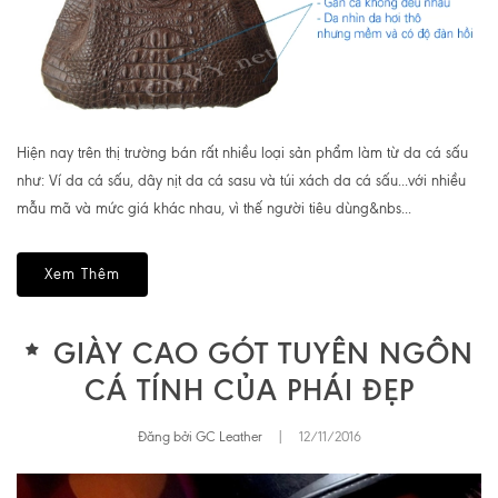
Hiện nay trên thị trường bán rất nhiều loại sản phẩm làm từ da cá sấu
như: Ví da cá sấu, dây nịt da cá sasu và túi xách da cá sấu...với nhiều
mẫu mã và mức giá khác nhau, vì thế người tiêu dùng&nbs...
Xem Thêm
GIÀY CAO GÓT TUYÊN NGÔN
CÁ TÍNH CỦA PHÁI ĐẸP
Đăng bởi GC Leather
|
12/11/2016