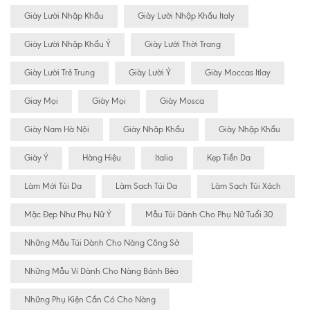
Giày Lười Nhập Khẩu
Giày Lười Nhập Khẩu Italy
Giày Lười Nhập Khẩu Ý
Giày Lười Thời Trang
Giày Lười Trẻ Trung
Giày Lười Ý
Giày Moccas Itlay
Giay Mọi
Giày Mọi
Giày Mosca
Giày Nam Hà Nội
Giày Nhâp Khẩu
Giày Nhập Khẩu
Giày Ý
Hàng Hiệu
Italia
Kẹp Tiền Da
Làm Mới Túi Da
Làm Sạch Túi Da
Làm Sạch Túi Xách
Mặc Đẹp Như Phụ Nữ Ý
Mẫu Túi Dành Cho Phụ Nữ Tuổi 30
Những Mẫu Túi Dành Cho Nàng Công Sở
Những Mẫu Ví Dành Cho Nàng Bánh Bèo
Những Phụ Kiện Cần Có Cho Nàng