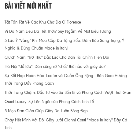
Bài Viết Mới Nhất
Tất Tần Tật Về Các Khu Chợ Da Ở Florence
Ví Da Nam Liệu Đã Hết Thời? Suy Ngẫm Về Một Biểu Tượng
5 Lưu Ý "Vàng" Khi Mua Cặp Da Tặng Sếp: Đảm Bảo Sang Trọng, Ý
Nghĩa & Đúng Chuẩn Made in Italy!
Clutch Nam: "Trợ Thủ" Đắc Lực Cho Dân Tài Chính Hiện Đại
Hà Nội "đổ lửa": Dân công sở "chất" thế nào với giày da?
Sự Kết Hợp Hoàn Hảo: Loafer và Quần Ống Rộng - Bản Giao Hưởng
Thời Trang Đầy Phong Cách
Thời Trang Chậm: Đầu Tư vào Sự Bền Bỉ và Phong Cách Vượt Thời Gian
Quiet Luxury: Sự Lên Ngôi của Phong Cách Tinh Tế
5 Mẹo Đơn Giản Giúp Giày Da Luôn Bóng Đẹp
Cháy Hết Mình Với Đôi Giày Lười Gianni Conti "Made in Italy" Đầy Cá
Tính