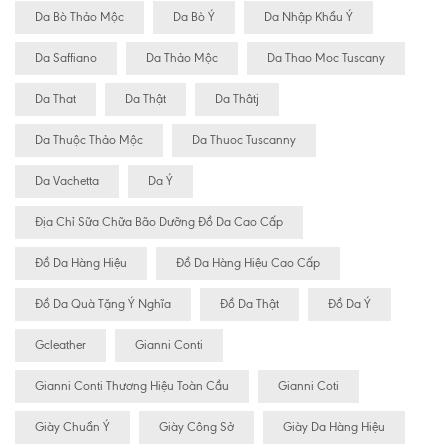
Da Bò Thảo Mộc
Da Bò Ý
Da Nhập Khẩu Ý
Da Saffiano
Da Thảo Mộc
Da Thao Moc Tuscany
Da That
Da Thật
Da Thâtj
Da Thuộc Thảo Mộc
Da Thuoc Tuscanny
Da Vachetta
Da Ý
Địa Chỉ Sữa Chữa Bão Dưỡng Đồ Da Cao Cấp
Đồ Da Hàng Hiệu
Đồ Da Hàng Hiệu Cao Cấp
Đồ Da Quà Tặng Ý Nghĩa
Đồ Da Thật
Đồ Da Ý
Gcleather
Gianni Conti
Gianni Conti Thương Hiệu Toàn Cầu
Gianni Coti
Giày Chuẩn Ý
Giày Công Sở
Giày Da Hàng Hiệu