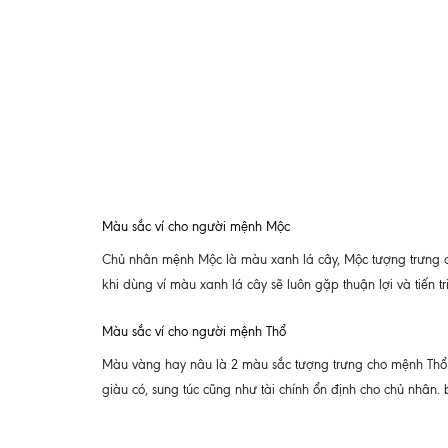
Màu sắc ví cho người mệnh Mộc
Chủ nhân mệnh Mộc là màu xanh lá cây, Mộc tượng trưng c
khi dùng ví màu xanh lá cây sẽ luôn gặp thuận lợi và tiến t
Màu sắc ví cho người mệnh Thổ
Màu vàng hay nâu là 2 màu sắc tượng trưng cho mệnh Thổ. 
giàu có, sung túc cũng như tài chính ổn định cho chủ nhân.