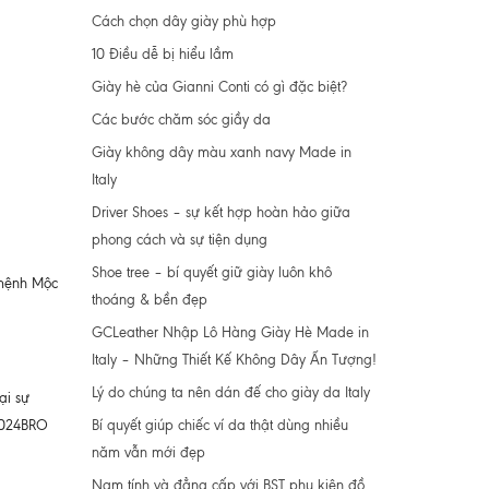
Cách chọn dây giày phù hợp
10 Điều dễ bị hiểu lầm
Giày hè của Gianni Conti có gì đặc biệt?
Các bước chăm sóc giầy da
Giày không dây màu xanh navy Made in
Italy
Driver Shoes – sự kết hợp hoàn hảo giữa
phong cách và sự tiện dụng
Shoe tree – bí quyết giữ giày luôn khô
 mệnh Mộc
thoáng & bền đẹp
GCLeather Nhập Lô Hàng Giày Hè Made in
Italy – Những Thiết Kế Không Dây Ấn Tượng!
Lý do chúng ta nên dán đế cho giày da Italy
ại sự
Bí quyết giúp chiếc ví da thật dùng nhiều
7024BRO
năm vẫn mới đẹp
Nam tính và đẳng cấp với BST phụ kiện đồ