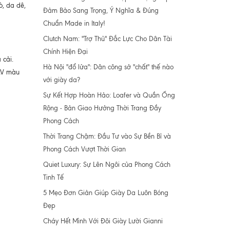
ò, da dê,
Đảm Bảo Sang Trọng, Ý Nghĩa & Đúng
Chuẩn Made in Italy!
Clutch Nam: "Trợ Thủ" Đắc Lực Cho Dân Tài
Chính Hiện Đại
 cải.
Hà Nội "đổ lửa": Dân công sở "chất" thế nào
NAV màu
với giày da?
Sự Kết Hợp Hoàn Hảo: Loafer và Quần Ống
Rộng - Bản Giao Hưởng Thời Trang Đầy
Phong Cách
Thời Trang Chậm: Đầu Tư vào Sự Bền Bỉ và
Phong Cách Vượt Thời Gian
Quiet Luxury: Sự Lên Ngôi của Phong Cách
Tinh Tế
5 Mẹo Đơn Giản Giúp Giày Da Luôn Bóng
Đẹp
Cháy Hết Mình Với Đôi Giày Lười Gianni