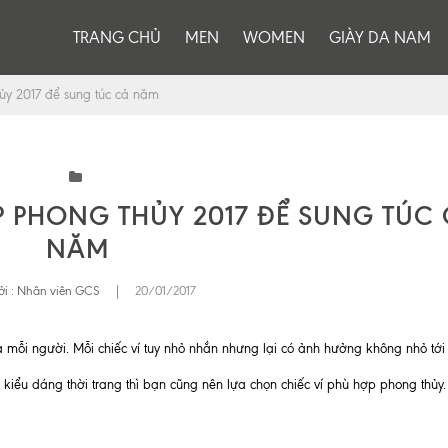
TRANG CHỦ
MEN
WOMEN
GIÀY DA NAM
ủy 2017 để sung túc cả năm
 PHONG THỦY 2017 ĐỂ SUNG TÚC
NĂM
i :
Nhân viên GCS
|
20/01/2017
 mỗi người. Mỗi chiếc ví tuy nhỏ nhắn nhưng lại có ảnh hưởng không nhỏ tới 
ó kiểu dáng thời trang thì bạn cũng nên lựa chọn chiếc ví phù hợp phong thủy.