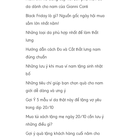
da dành cho nam của Gianni Conti
Black Friday là gì? Nguồn gốc ngày hội mua
sắm lớn nhất năm!
Những loại da phù hợp nhất để làm thắt
lưng
Hướng dẫn cách Đo và Cắt thắt lưng nam
đúng chuẩn
Những lưu ý khi mua ví nam tặng sinh nhật
bố
Những tiêu chí giúp bạn chọn quà cho nam
giới dễ dàng và ưng ý
Gợi Ý 5 mẫu ví da thật này để tặng vợ yêu
trong dịp 20/10
Mua túi xách tặng mẹ ngày 20/10 cần lưu ý
những điều gì?
Gợi ý quà tặng khách hàng cuối năm cho