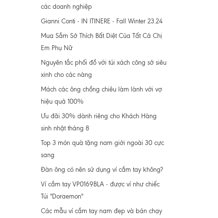
các doanh nghiệp
Gianni Conti - IN ITINERE - Fall Winter 23.24
Mua Sắm Sở Thích Bất Diệt Của Tất Cả Chị
Em Phụ Nữ
Nguyên tắc phối đồ với túi xách công sở siêu
xinh cho các nàng
Mách các ông chồng chiêu làm lành với vợ
hiệu quả 100%
Ưu đãi 30% dành riêng cho Khách Hàng
sinh nhật tháng 8
Top 3 món quà tặng nam giới ngoài 30 cực
sang
Đàn ông có nên sử dụng ví cầm tay không?
Ví cầm tay VP0169BLA - được ví như chiếc
Túi "Doraemon"
Các mẫu ví cầm tay nam đẹp và bán chạy