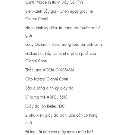
Conti "Made in Italy" Đầy Cá Tính
Biển xanh vẫy gọi - Chọn ngay giày hè
Gianni Conti!
Hành trình kỳ diệu: từ trang trại bước ra thế
giới
Giày Oxford – Biểu Tượng Của Sự Lịch Lãm
GCLeather tiếp tục là nhà phân phối của
Gianni Conti
Thắt lưng ACCIAIO 9854SM
Cặp laptop Gianni Conti
Bảo dưỡng định kỳ giày da
Ví đựng thẻ ADPEL 551C
Giầy da lộn Bellesi 130
2 phụ kiện giầy da bạn luôn cần có trong
nhà
Đi loại tất nào cho giầy moka mùa hè?