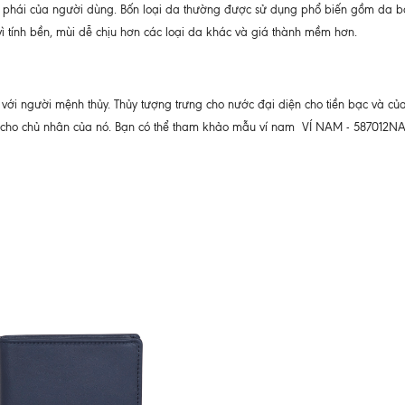
quý phái của người dùng. Bốn loại da thường được sử dụng phổ biến gồm da b
vì tính bền, mùi dễ chịu hơn các loại da khác và giá thành mềm hơn.
với người mệnh thủy. Thủy tượng trưng cho nước đại diện cho tiền bạc và của
tốt cho chủ nhân của nó. Bạn có thể tham khảo mẫu ví nam VÍ NAM - 587012