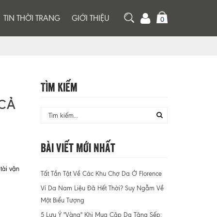
TIN THỜI TRANG
GIỚI THIỆU
0
Tìm Kiếm
 CẢ
Bài Viết Mới Nhất
tài vận
Tất Tần Tật Về Các Khu Chợ Da Ở Florence
Ví Da Nam Liệu Đã Hết Thời? Suy Ngẫm Về
Một Biểu Tượng
5 Lưu Ý "Vàng" Khi Mua Cặp Da Tặng Sếp: