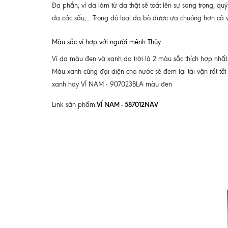
Đa phần, ví da làm từ da thật sẽ toát lên sự sang trọng, 
da các sấu,... Trong đó loại da bò được ưa chuộng hơn cả 
Màu sắc ví hợp với người mệnh Thủy
Ví da màu đen và xanh da trời là 2 màu sắc thích hợp nhất 
Màu xanh cũng đại diện cho nước sẽ đem lại tài vận rất 
xanh hay VÍ NAM - 907023BLA màu đen
VÍ NAM - 587012NAV
Link sản phẩm: