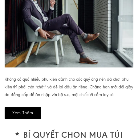
Không có quá nhiều phụ kiện dành cho các quý ông nên đã chơi phụ
kiện thì phải thật “chất” và để lại dấu ấn riêng. Chẳng hạn một đôi giày
da đẳng cấp để ăn nhập với bộ suit, một chiếc Ví cầm tay sà...
Xem Thêm
BÍ QUYẾT CHỌN MUA TÚI