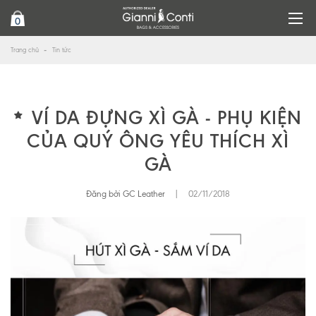
0
Trang chủ
Tin tức
VÍ DA ĐỰNG XÌ GÀ - PHỤ KIỆN
CỦA QUÝ ÔNG YÊU THÍCH XÌ
GÀ
Đăng bởi GC Leather
|
02/11/2018