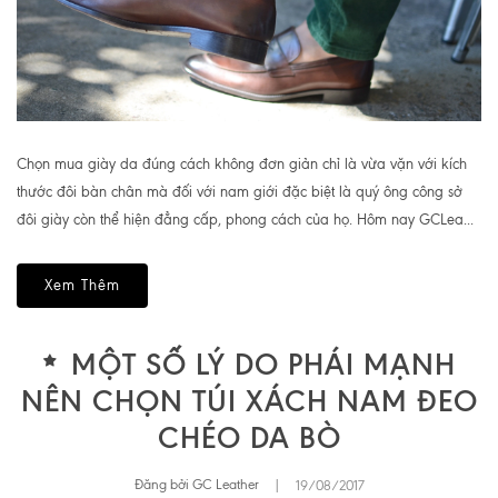
Chọn mua giày da đúng cách không đơn giản chỉ là vừa vặn với kích
thước đôi bàn chân mà đối với nam giới đặc biệt là quý ông công sở
đôi giày còn thể hiện đẳng cấp, phong cách của họ. Hôm nay GCLea...
Xem Thêm
MỘT SỐ LÝ DO PHÁI MẠNH
NÊN CHỌN TÚI XÁCH NAM ĐEO
CHÉO DA BÒ
Đăng bởi GC Leather
|
19/08/2017