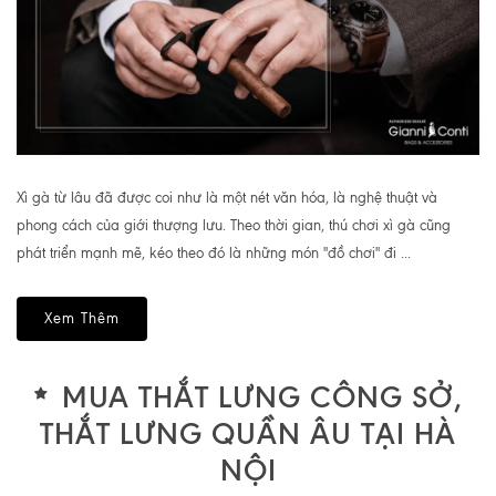
Xì gà từ lâu đã được coi như là một nét văn hóa, là nghệ thuật và
phong cách của giới thượng lưu. Theo thời gian, thú chơi xì gà cũng
phát triển mạnh mẽ, kéo theo đó là những món "đồ chơi" đi ...
Xem Thêm
MUA THẮT LƯNG CÔNG SỞ,
THẮT LƯNG QUẦN ÂU TẠI HÀ
NỘI