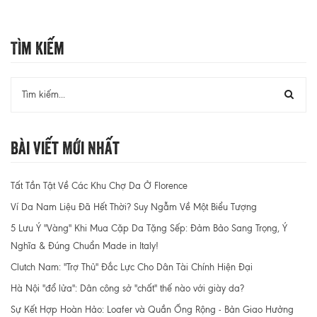
Tìm Kiếm
Bài Viết Mới Nhất
Tất Tần Tật Về Các Khu Chợ Da Ở Florence
Ví Da Nam Liệu Đã Hết Thời? Suy Ngẫm Về Một Biểu Tượng
5 Lưu Ý "Vàng" Khi Mua Cặp Da Tặng Sếp: Đảm Bảo Sang Trọng, Ý
Nghĩa & Đúng Chuẩn Made in Italy!
Clutch Nam: "Trợ Thủ" Đắc Lực Cho Dân Tài Chính Hiện Đại
Hà Nội "đổ lửa": Dân công sở "chất" thế nào với giày da?
Sự Kết Hợp Hoàn Hảo: Loafer và Quần Ống Rộng - Bản Giao Hưởng