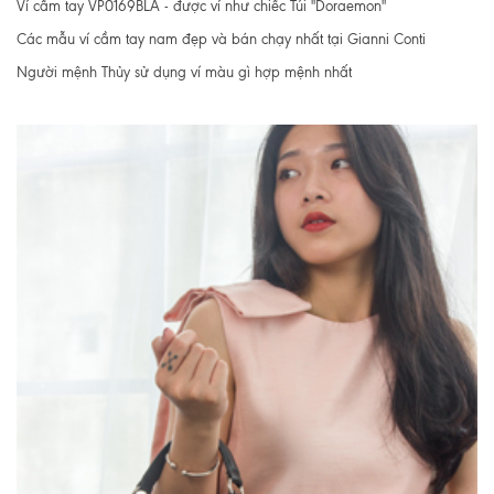
Ví cầm tay VP0169BLA - được ví như chiếc Túi "Doraemon"
Các mẫu ví cầm tay nam đẹp và bán chạy nhất tại Gianni Conti
Người mệnh Thủy sử dụng ví màu gì hợp mệnh nhất