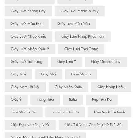
Giày Lười Không Dây
Giày Lười Made In Italy
Giày Lười Màu Đen
Giày Lười Màu Nâu
Giày Lười Nhập Khẩu
Giày Lười Nhập Khẩu Italy
Giày Lười Nhập Khẩu Ý
Giày Lười Thời Trang
Giày Lười Trẻ Trung
Giày Lười Ý
Giày Moccas Itlay
Giay Mọi
Giày Mọi
Giày Mosca
Giày Nam Hà Nội
Giày Nhâp Khẩu
Giày Nhập Khẩu
Giày Ý
Hàng Hiệu
Italia
Kẹp Tiền Da
Làm Mới Túi Da
Làm Sạch Túi Da
Làm Sạch Túi Xách
Mặc Đẹp Như Phụ Nữ Ý
Mẫu Túi Dành Cho Phụ Nữ Tuổi 30
Những Mẫu Túi Dành Cho Nàng Công Sở