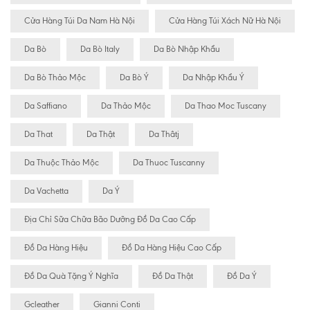
Cửa Hàng Túi Da Nam Hà Nội
Cửa Hàng Túi Xách Nữ Hà Nội
Da Bò
Da Bò Italy
Da Bò Nhập Khẩu
Da Bò Thảo Mộc
Da Bò Ý
Da Nhập Khẩu Ý
Da Saffiano
Da Thảo Mộc
Da Thao Moc Tuscany
Da That
Da Thật
Da Thâtj
Da Thuộc Thảo Mộc
Da Thuoc Tuscanny
Da Vachetta
Da Ý
Địa Chỉ Sữa Chữa Bão Dưỡng Đồ Da Cao Cấp
Đồ Da Hàng Hiệu
Đồ Da Hàng Hiệu Cao Cấp
Đồ Da Quà Tặng Ý Nghĩa
Đồ Da Thật
Đồ Da Ý
Gcleather
Gianni Conti