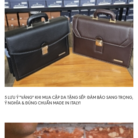
5 LƯU Ý "VÀNG" KHI MUA CẶP DA TẶNG SẾP: ĐẢM BẢO SANG TRỌNG,
Ý NGHĨA & ĐÚNG CHUẨN MADE IN ITALY!