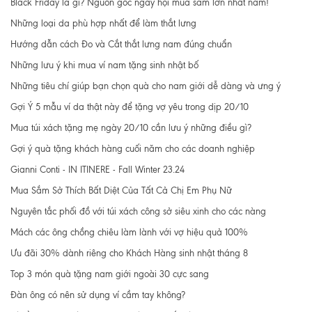
Black Friday là gì? Nguồn gốc ngày hội mua sắm lớn nhất năm!
Những loại da phù hợp nhất để làm thắt lưng
Hướng dẫn cách Đo và Cắt thắt lưng nam đúng chuẩn
Những lưu ý khi mua ví nam tặng sinh nhật bố
Những tiêu chí giúp bạn chọn quà cho nam giới dễ dàng và ưng ý
Gợi Ý 5 mẫu ví da thật này để tặng vợ yêu trong dịp 20/10
Mua túi xách tặng mẹ ngày 20/10 cần lưu ý những điều gì?
Gợi ý quà tặng khách hàng cuối năm cho các doanh nghiệp
Gianni Conti - IN ITINERE - Fall Winter 23.24
Mua Sắm Sở Thích Bất Diệt Của Tất Cả Chị Em Phụ Nữ
Nguyên tắc phối đồ với túi xách công sở siêu xinh cho các nàng
Mách các ông chồng chiêu làm lành với vợ hiệu quả 100%
Ưu đãi 30% dành riêng cho Khách Hàng sinh nhật tháng 8
Top 3 món quà tặng nam giới ngoài 30 cực sang
Đàn ông có nên sử dụng ví cầm tay không?