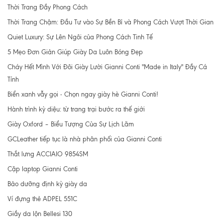
Thời Trang Đầy Phong Cách
Thời Trang Chậm: Đầu Tư vào Sự Bền Bỉ và Phong Cách Vượt Thời Gian
Quiet Luxury: Sự Lên Ngôi của Phong Cách Tinh Tế
5 Mẹo Đơn Giản Giúp Giày Da Luôn Bóng Đẹp
Cháy Hết Mình Với Đôi Giày Lười Gianni Conti "Made in Italy" Đầy Cá
Tính
Biển xanh vẫy gọi - Chọn ngay giày hè Gianni Conti!
Hành trình kỳ diệu: từ trang trại bước ra thế giới
Giày Oxford – Biểu Tượng Của Sự Lịch Lãm
GCLeather tiếp tục là nhà phân phối của Gianni Conti
Thắt lưng ACCIAIO 9854SM
Cặp laptop Gianni Conti
Bảo dưỡng định kỳ giày da
Ví đựng thẻ ADPEL 551C
Giầy da lộn Bellesi 130