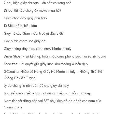
2 phụ kiện giầy da bạn luôn cần có trong nhà
Đi loại tất nào cho giầy moka mùa hè?
Cách chọn dây giày phù hợp
10 Điều dễ bị hiểu lầm
Giày hè của Gianni Conti có gì đặc biệt?
Các bước chăm sóc giầy da
Giày không dây màu xanh navy Made in Italy
Driver Shoes – sự kết hợp hoàn hảo giữa phong cách và sự tiện dụng
Shoe tree – bí quyết giữ giày luôn khô thoáng & bền đẹp
GCLeather Nhập Lô Hàng Giày Hè Made in Italy – Những Thiết Kế
Không Dây Ấn Tượng!
Lý do chúng ta nên dán đế cho giày da Italy
Bí quyết giúp chiếc ví da thật dùng nhiều năm vẫn mới đẹp
Nam tính và đẳng cấp với BST phụ kiện đồ da dành cho nam của
Gianni Conti