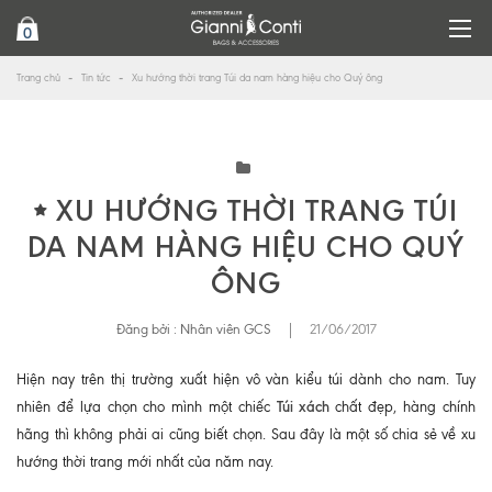
0
Trang chủ
Tin tức
Xu hướng thời trang Túi da nam hàng hiệu cho Quý ông
XU HƯỚNG THỜI TRANG TÚI
DA NAM HÀNG HIỆU CHO QUÝ
ÔNG
Đăng bởi :
Nhân viên GCS
|
21/06/2017
Hiện nay trên thị trường xuất hiện vô vàn kiểu túi dành cho nam. Tuy
Túi xách
nhiên để lựa chọn cho mình một chiếc
chất đẹp, hàng chính
hãng thì không phải ai cũng biết chọn. Sau đây là một số chia sẻ về xu
hướng thời trang mới nhất của năm nay.