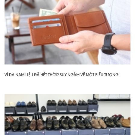
VÍ DA NAM LIỆU ĐÃ HẾT THỜI? SUY NGẪM VỀ MỘT BIỂU TƯỢNG