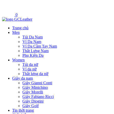
0
Trang chủ
Men
Túi Da Nam
Ví Da Nam
Ví Da Cầm Tay Nam
Thắt Lưng Nam
Phụ Kiện Da
Women
Túi da nữ
Ví da nữ
Thắt lưng da nữ
Giày da nam
Giày Gianni Conti
Giày Minichino
Giày Morelli
Giày Fabiano Ricci
Giày Diogini
Giày Golf
Tin thời trang