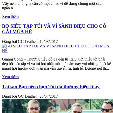
Vậy nên, chúng ta cần có một chiếc ví để đựng chúng một cách
ngăn n...
Xem thêm
BỘ SIÊU TẬP TÚI VÀ VÍ SÀNH ĐIỆU CHO CÔ
GÁI MÙA HÈ
Đăng bởi GC Leather
|
12/08/2017
Gianni Conti – Thương hiệu đồ da đến từ Italy giới thiệu tới phái
đẹp bộ siêu tập ví và túi hot nhất mùa hè năm nay với những thiết kế
mang hơi hướng đơn giản mà vẫn quyến rũ, tinh tế. Đường nét th...
Xem thêm
Tại sao Bạn nên chọn Túi da thương hiệu Itlay
Đăng bởi GC Leather
|
28/07/2017