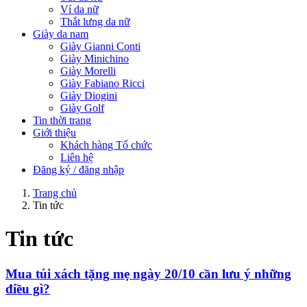
Ví da nữ
Thắt lưng da nữ
Giày da nam
Giày Gianni Conti
Giày Minichino
Giày Morelli
Giày Fabiano Ricci
Giày Diogini
Giày Golf
Tin thời trang
Giới thiệu
Khách hàng Tổ chức
Liên hệ
Đăng ký / đăng nhập
Trang chủ
Tin tức
Tin tức
Mua túi xách tặng mẹ ngày 20/10 cần lưu ý những
điều gì?