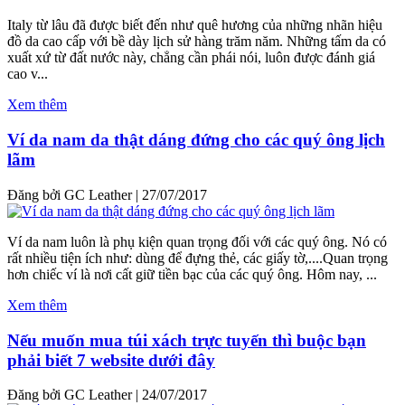
Italy từ lâu đã được biết đến như quê hương của những nhãn hiệu
đồ da cao cấp với bề dày lịch sử hàng trăm năm. Những tấm da có
xuất xứ từ đất nước này, chẳng cần phái nói, luôn được đánh giá
cao v...
Xem thêm
Ví da nam da thật dáng đứng cho các quý ông lịch
lãm
Đăng bởi GC Leather
|
27/07/2017
Ví da nam luôn là phụ kiện quan trọng đối với các quý ông. Nó có
rất nhiều tiện ích như: dùng để đựng thẻ, các giấy tờ,....Quan trọng
hơn chiếc ví là nơi cất giữ tiền bạc của các quý ông. Hôm nay, ...
Xem thêm
Nếu muốn mua túi xách trực tuyến thì buộc bạn
phải biết 7 website dưới đây
Đăng bởi GC Leather
|
24/07/2017