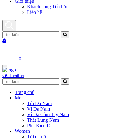
Giới thiệu
Khách hàng Tổ chức
Liên hệ
0
Trang chủ
Men
Túi Da Nam
Ví Da Nam
Ví Da Cầm Tay Nam
Thắt Lưng Nam
Phụ Kiện Da
Women
Túi da nữ