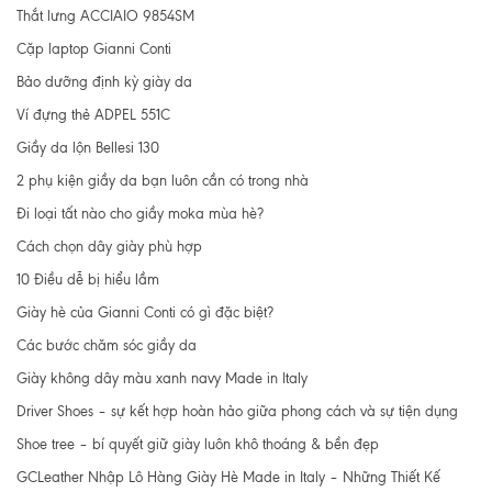
Thắt lưng ACCIAIO 9854SM
Cặp laptop Gianni Conti
Bảo dưỡng định kỳ giày da
Ví đựng thẻ ADPEL 551C
Giầy da lộn Bellesi 130
2 phụ kiện giầy da bạn luôn cần có trong nhà
Đi loại tất nào cho giầy moka mùa hè?
Cách chọn dây giày phù hợp
10 Điều dễ bị hiểu lầm
Giày hè của Gianni Conti có gì đặc biệt?
Các bước chăm sóc giầy da
Giày không dây màu xanh navy Made in Italy
Driver Shoes – sự kết hợp hoàn hảo giữa phong cách và sự tiện dụng
Shoe tree – bí quyết giữ giày luôn khô thoáng & bền đẹp
GCLeather Nhập Lô Hàng Giày Hè Made in Italy – Những Thiết Kế