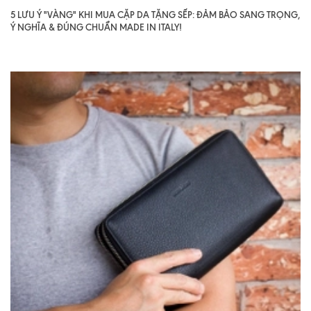
5 LƯU Ý "VÀNG" KHI MUA CẶP DA TẶNG SẾP: ĐẢM BẢO SANG TRỌNG,
Ý NGHĨA & ĐÚNG CHUẨN MADE IN ITALY!