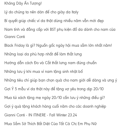
Không Dây Ấn Tượng!
Lý do chúng ta nên dán đế cho giày da Italy
Bí quyết giúp chiếc ví da thật dùng nhiều năm vẫn mới đẹp
Nam tính và đẳng cấp với BST phụ kiện đồ da dành cho nam của
Gianni Conti
Black Friday là gì? Nguồn gốc ngày hội mua sắm lớn nhất năm!
Những loại da phù hợp nhất để làm thắt lưng
Hướng dẫn cách Đo và Cắt thắt lưng nam đúng chuẩn
Những lưu ý khi mua ví nam tặng sinh nhật bố
Những tiêu chí giúp bạn chọn quà cho nam giới dễ dàng và ưng ý
Gợi Ý 5 mẫu ví da thật này để tặng vợ yêu trong dịp 20/10
Mua túi xách tặng mẹ ngày 20/10 cần lưu ý những điều gì?
Gợi ý quà tặng khách hàng cuối năm cho các doanh nghiệp
Gianni Conti - IN ITINERE - Fall Winter 23.24
Mua Sắm Sở Thích Bất Diệt Của Tất Cả Chị Em Phụ Nữ