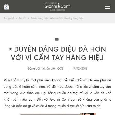
0
Trang chủ
Tin tức
Duyên dáng điệu đà hơn với ví cầm tay hàng hiệu
DUYÊN DÁNG ĐIỆU ĐÀ HƠN
VỚI VÍ CẦM TAY HÀNG HIỆU
Đăng bởi :
Nhân viên GCS
|
17/12/2018
Ví nữ cầm tay
là một phụ kiện không thể thiếu đối với chị em phụ nữ
trong bất kì hoàn cảnh nào, và để mua được một chiếc ví cầm tay vừa
thời trang vừa sành điệu lại hàng chuẩn da thật thì lại là vấn đề khó
khăn với nhiều bạn. Đến với Gianni Conti bạn sẽ không còn phải lo
lắng và đắn đo gì về chiếc ví mong muốn được sở hữu của mình.