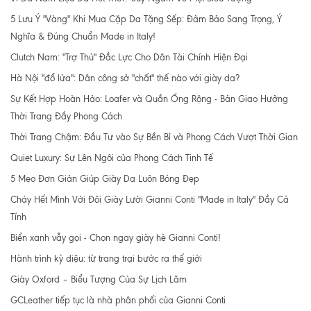
5 Lưu Ý "Vàng" Khi Mua Cặp Da Tặng Sếp: Đảm Bảo Sang Trọng, Ý
Nghĩa & Đúng Chuẩn Made in Italy!
Clutch Nam: "Trợ Thủ" Đắc Lực Cho Dân Tài Chính Hiện Đại
Hà Nội "đổ lửa": Dân công sở "chất" thế nào với giày da?
Sự Kết Hợp Hoàn Hảo: Loafer và Quần Ống Rộng - Bản Giao Hưởng
Thời Trang Đầy Phong Cách
Thời Trang Chậm: Đầu Tư vào Sự Bền Bỉ và Phong Cách Vượt Thời Gian
Quiet Luxury: Sự Lên Ngôi của Phong Cách Tinh Tế
5 Mẹo Đơn Giản Giúp Giày Da Luôn Bóng Đẹp
Cháy Hết Mình Với Đôi Giày Lười Gianni Conti "Made in Italy" Đầy Cá
Tính
Biển xanh vẫy gọi - Chọn ngay giày hè Gianni Conti!
Hành trình kỳ diệu: từ trang trại bước ra thế giới
Giày Oxford – Biểu Tượng Của Sự Lịch Lãm
GCLeather tiếp tục là nhà phân phối của Gianni Conti