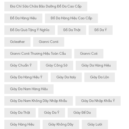
Địa Chỉ Sữa Chữa Bão Dưỡng Đồ Da Cao Cấp
Đồ Da Hàng Hiệu
Đồ Da Hàng Hiệu Cao Cấp
Đồ Da Quà Tặng Ý Nghĩa
Đồ Da Thật
Đồ Da Ý
Gcleather
Gianni Conti
Gianni Conti Thương Hiệu Toàn Cầu
Gianni Coti
Giày Chuẩn Ý
Giày Công Sở
Giày Da Hàng Hiệu
Giày Da Hàng Hiệu Ý
Giày Da Italy
Giày Da Lộn
Giày Da Nam Hàng Hiệu
Giày Da Nam Không Dây Nhập Khẩu
Giày Da Nhập Khẩu Ý
Giày Da Thật
Giày Da Ý
Giày Đế Da
Giày Hàng Hiệu
Giày Không Dây
Giày Lười