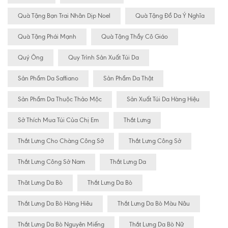
Quà Tặng Bạn Trai Nhân Dịp Noel
Quà Tặng Đồ Da Ý Nghĩa
Quà Tặng Phái Mạnh
Quà Tặng Thầy Cô Giáo
Quý Ông
Quy Trình Sản Xuất Túi Da
Sản Phẩm Da Saffiano
Sản Phẩm Da Thật
Sản Phẩm Da Thuộc Thảo Mộc
Sản Xuất Túi Da Hàng Hiệu
Sở Thích Mua Túi Của Chị Em
Thắt Lưng
Thắt Lưng Cho Chàng Công Sở
Thắt Lưng Công Sở
Thắt Lưng Công Sở Nam
Thắt Lưng Da
Thăt Lưng Da Bò
Thắt Lưng Da Bò
Thắt Lưng Da Bò Hàng Hiêu
Thắt Lưng Da Bò Màu Nâu
Thắt Lưng Da Bò Nguyên Miếng
Thắt Lưng Da Bò Nữ