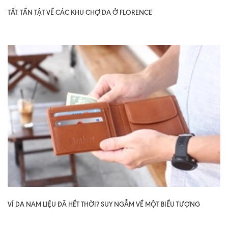
TẤT TẦN TẬT VỀ CÁC KHU CHỢ DA Ở FLORENCE
VÍ DA NAM LIỆU ĐÃ HẾT THỜI? SUY NGẪM VỀ MỘT BIỂU TƯỢNG