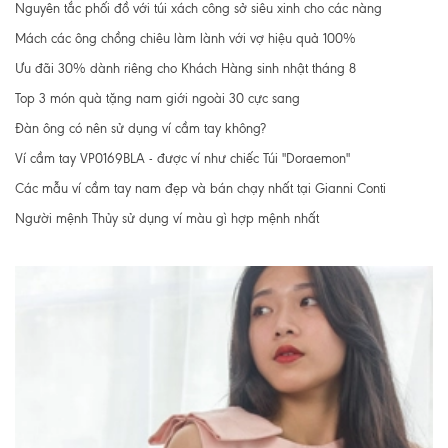
Nguyên tắc phối đồ với túi xách công sở siêu xinh cho các nàng
Mách các ông chồng chiêu làm lành với vợ hiệu quả 100%
Ưu đãi 30% dành riêng cho Khách Hàng sinh nhật tháng 8
Top 3 món quà tặng nam giới ngoài 30 cực sang
Đàn ông có nên sử dụng ví cầm tay không?
Ví cầm tay VP0169BLA - được ví như chiếc Túi "Doraemon"
Các mẫu ví cầm tay nam đẹp và bán chạy nhất tại Gianni Conti
Người mệnh Thủy sử dụng ví màu gì hợp mệnh nhất