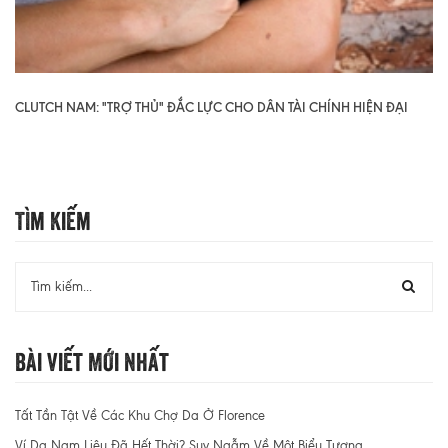
CLUTCH NAM: "TRỢ THỦ" ĐẮC LỰC CHO DÂN TÀI CHÍNH HIỆN ĐẠI
Tìm Kiếm
Bài Viết Mới Nhất
Tất Tần Tật Về Các Khu Chợ Da Ở Florence
Ví Da Nam Liệu Đã Hết Thời? Suy Ngẫm Về Một Biểu Tượng