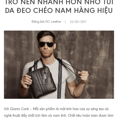
TRỞ NÊN NHANH HƠN NHỜ TÚI
DA ĐEO CHÉO NAM HÀNG HIỆU
Đăng bởi GC Leather
|
23/05/2017
Với Gianni Conti – Mỗi sản phẩm là một tinh hoa của sự sáng tạo và
nghệ thuật đầy chất lịch lãm và nam tính. Chất liệu hoàn toàn được làm