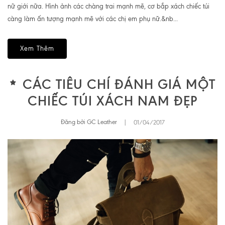
nữ giới nữa. Hình ảnh các chàng trai mạnh mẽ, cơ bắp xách chiếc túi
càng làm ấn tượng mạnh mẽ với các chị em phụ nữ.&nb...
Xem Thêm
CÁC TIÊU CHÍ ĐÁNH GIÁ MỘT
CHIẾC TÚI XÁCH NAM ĐẸP
Đăng bởi GC Leather
|
01/04/2017