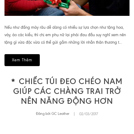
Nếu như đấng mày râu dễ dàng có nhiều sự lựa chọn như tặng hoa,
váy, áo các kiểu, thì chị em phụ nữ lại phải đau đầu suy nghĩ xem nên
tặng gì vừa độc vừa có thể gửi gắm những lời nhắn thân thương t...
Xem Thêm
CHIẾC TÚI ĐEO CHÉO NAM
GIÚP CÁC CHÀNG TRAI TRỞ
NÊN NĂNG ĐỘNG HƠN
Đăng bởi GC Leather
|
02/03/2017