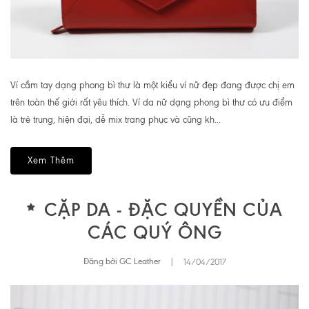
Ví cầm tay dạng phong bì thư là một kiểu ví nữ đẹp đang được chị em
trên toàn thế giới rất yêu thích. Ví da nữ dạng phong bì thư có ưu điểm
là trẻ trung, hiện đại, dễ mix trang phục và cũng kh...
Xem Thêm
CẶP DA - ĐẶC QUYỀN CỦA
CÁC QUÝ ÔNG
Đăng bởi GC Leather
|
14/04/2017