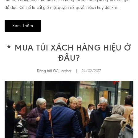
đồ đạc. Có thể là cất giữ một quyển sổ, quyền sách hay đôi khi...
Xem Thêm
MUA TÚI XÁCH HÀNG HIỆU Ở
ĐÂU?
Đăng bởi GC Leather
|
24/02/2017