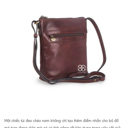
Một chiếc túi đeo chéo nam không chỉ tạo thêm điểm nhấn cho bộ đồ
mà bạn đang diện mà nó có tính năng rất tiện dụng trong việc cất giữ