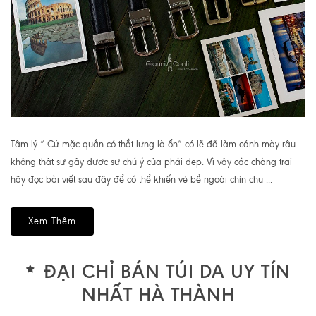
Tâm lý “ Cứ mặc quần có thắt lưng là ổn” có lẽ đã làm cánh mày râu
không thật sự gây được sự chú ý của phái đẹp. Vì vậy các chàng trai
hãy đọc bài viết sau đây để có thể khiến vẻ bề ngoài chỉn chu ...
Xem Thêm
ĐẠI CHỈ BÁN TÚI DA UY TÍN
NHẤT HÀ THÀNH