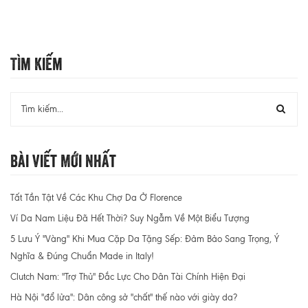
Tìm Kiếm
Bài Viết Mới Nhất
Tất Tần Tật Về Các Khu Chợ Da Ở Florence
Ví Da Nam Liệu Đã Hết Thời? Suy Ngẫm Về Một Biểu Tượng
5 Lưu Ý "Vàng" Khi Mua Cặp Da Tặng Sếp: Đảm Bảo Sang Trọng, Ý
Nghĩa & Đúng Chuẩn Made in Italy!
Clutch Nam: "Trợ Thủ" Đắc Lực Cho Dân Tài Chính Hiện Đại
Hà Nội "đổ lửa": Dân công sở "chất" thế nào với giày da?