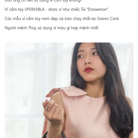
Đàn ông có nên sử dụng ví cầm tay không?
Ví cầm tay VP0169BLA - được ví như chiếc Túi "Doraemon"
Các mẫu ví cầm tay nam đẹp và bán chạy nhất tại Gianni Conti
Người mệnh Thủy sử dụng ví màu gì hợp mệnh nhất