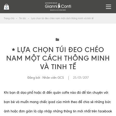
0
Trang chủ
Tin tức
Lựa chọn túi đeo chéo nam một cách thông minh và tinh tế
LỰA CHỌN TÚI ĐEO CHÉO
NAM MỘT CÁCH THÔNG MINH
VÀ TINH TẾ
Đăng bởi :
Nhân viên GCS
|
25/01/2017
Khi bạn đi dạo phố hoặc đi đến quán coffe nào đó để tán chuyện với
bạn bè và muốn mang chiếc ipad của mình theo để chia sẻ những bức
ảnh hoặc đơn giản là cập nhập những thông tin mới nhất trên facebook