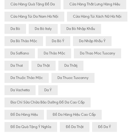
Cửa Hàng Quà Tặng Đồ Da
Cửa Hàng Thắt Lưng Hàng Hiệu
Cửa Hàng Túi Da Nam Hà Nội
Cửa Hàng Túi Xách Nữ Hà Nội
Da Bò
Da Bò Italy
Da Bò Nhập Khẩu
Da Bò Thảo Mộc
Da Bò Ý
Da Nhập Khẩu Ý
Da Saffiano
Da Thảo Mộc
Da Thao Moc Tuscany
Da That
Da Thật
Da Thâtj
Da Thuộc Thảo Mộc
Da Thuoc Tuscanny
Da Vachetta
Da Ý
Địa Chỉ Sữa Chữa Bão Dưỡng Đồ Da Cao Cấp
Đồ Da Hàng Hiệu
Đồ Da Hàng Hiệu Cao Cấp
Đồ Da Quà Tặng Ý Nghĩa
Đồ Da Thật
Đồ Da Ý