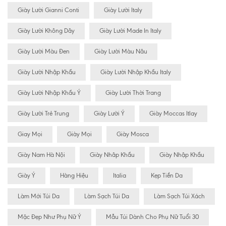
Giày Lười Gianni Conti
Giày Lười Italy
Giày Lười Không Dây
Giày Lười Made In Italy
Giày Lười Màu Đen
Giày Lười Màu Nâu
Giày Lười Nhập Khẩu
Giày Lười Nhập Khẩu Italy
Giày Lười Nhập Khẩu Ý
Giày Lười Thời Trang
Giày Lười Trẻ Trung
Giày Lười Ý
Giày Moccas Itlay
Giay Mọi
Giày Mọi
Giày Mosca
Giày Nam Hà Nội
Giày Nhâp Khẩu
Giày Nhập Khẩu
Giày Ý
Hàng Hiệu
Italia
Kẹp Tiền Da
Làm Mới Túi Da
Làm Sạch Túi Da
Làm Sạch Túi Xách
Mặc Đẹp Như Phụ Nữ Ý
Mẫu Túi Dành Cho Phụ Nữ Tuổi 30