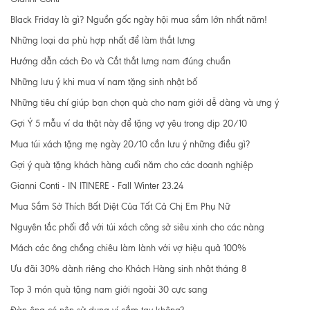
Black Friday là gì? Nguồn gốc ngày hội mua sắm lớn nhất năm!
Những loại da phù hợp nhất để làm thắt lưng
Hướng dẫn cách Đo và Cắt thắt lưng nam đúng chuẩn
Những lưu ý khi mua ví nam tặng sinh nhật bố
Những tiêu chí giúp bạn chọn quà cho nam giới dễ dàng và ưng ý
Gợi Ý 5 mẫu ví da thật này để tặng vợ yêu trong dịp 20/10
Mua túi xách tặng mẹ ngày 20/10 cần lưu ý những điều gì?
Gợi ý quà tặng khách hàng cuối năm cho các doanh nghiệp
Gianni Conti - IN ITINERE - Fall Winter 23.24
Mua Sắm Sở Thích Bất Diệt Của Tất Cả Chị Em Phụ Nữ
Nguyên tắc phối đồ với túi xách công sở siêu xinh cho các nàng
Mách các ông chồng chiêu làm lành với vợ hiệu quả 100%
Ưu đãi 30% dành riêng cho Khách Hàng sinh nhật tháng 8
Top 3 món quà tặng nam giới ngoài 30 cực sang