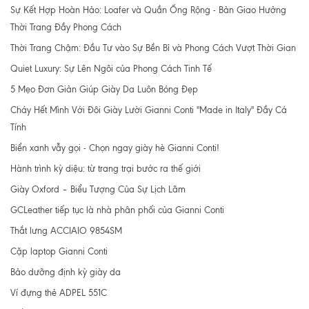
Sự Kết Hợp Hoàn Hảo: Loafer và Quần Ống Rộng - Bản Giao Hưởng
Thời Trang Đầy Phong Cách
Thời Trang Chậm: Đầu Tư vào Sự Bền Bỉ và Phong Cách Vượt Thời Gian
Quiet Luxury: Sự Lên Ngôi của Phong Cách Tinh Tế
5 Mẹo Đơn Giản Giúp Giày Da Luôn Bóng Đẹp
Cháy Hết Mình Với Đôi Giày Lười Gianni Conti "Made in Italy" Đầy Cá
Tính
Biển xanh vẫy gọi - Chọn ngay giày hè Gianni Conti!
Hành trình kỳ diệu: từ trang trại bước ra thế giới
Giày Oxford – Biểu Tượng Của Sự Lịch Lãm
GCLeather tiếp tục là nhà phân phối của Gianni Conti
Thắt lưng ACCIAIO 9854SM
Cặp laptop Gianni Conti
Bảo dưỡng định kỳ giày da
Ví đựng thẻ ADPEL 551C