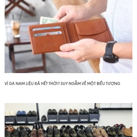
VÍ DA NAM LIỆU ĐÃ HẾT THỜI? SUY NGẪM VỀ MỘT BIỂU TƯỢNG