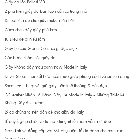
Giầy da lộn Bellesi 130
2 phụ kiện giầy da bạn luôn cần có trong nhà
Đi loại tất nào cho giầy moka mùa hè?
Cách chọn dây giày phù hợp
10 Điều dễ bị hiểu lầm
Giày hè của Gianni Conti có gì đặc biệt?
Các bước chăm sóc giầy da
Giày không dây màu xanh navy Made in Italy
Driver Shoes – sự kết hợp hoàn hảo giữa phong cách và sự tiện dụng
Shoe tree – bí quyết giữ giày luôn khô thoáng & bền đẹp
GCLeather Nhập Lô Hàng Giày Hè Made in Italy – Những Thiết Kế
Không Dây Ấn Tượng!
Lý do chúng ta nên dán đế cho giày da Italy
Bí quyết giúp chiếc ví da thật dùng nhiều năm vẫn mới đẹp
Nam tính và đẳng cấp với BST phụ kiện đồ da dành cho nam của
Gianni Conti