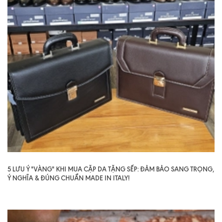
5 LƯU Ý "VÀNG" KHI MUA CẶP DA TẶNG SẾP: ĐẢM BẢO SANG TRỌNG,
Ý NGHĨA & ĐÚNG CHUẨN MADE IN ITALY!