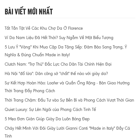
Bài Viết Mới Nhất
Tất Tần Tật Về Các Khu Chợ Da Ở Florence
Ví Da Nam Liệu Đã Hết Thời? Suy Ngẫm Về Một Biểu Tượng
5 Lưu Ý "Vàng" Khi Mua Cặp Da Tặng Sếp: Đảm Bảo Sang Trọng, Ý
Nghĩa & Đúng Chuẩn Made in Italy!
Clutch Nam: "Trợ Thủ" Đắc Lực Cho Dân Tài Chính Hiện Đại
Hà Nội "đổ lửa": Dân công sở "chất" thế nào với giày da?
Sự Kết Hợp Hoàn Hảo: Loafer và Quần Ống Rộng - Bản Giao Hưởng
Thời Trang Đầy Phong Cách
Thời Trang Chậm: Đầu Tư vào Sự Bền Bỉ và Phong Cách Vượt Thời Gian
Quiet Luxury: Sự Lên Ngôi của Phong Cách Tinh Tế
5 Mẹo Đơn Giản Giúp Giày Da Luôn Bóng Đẹp
Cháy Hết Mình Với Đôi Giày Lười Gianni Conti "Made in Italy" Đầy Cá
Tính