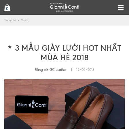
0
Trang chủ
Tin tức
3 MẪU GIÀY LƯỜI HOT NHẤT
MÙA HÈ 2018
Đăng bởi GC Leather
|
19/06/2018