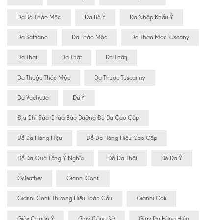
Da Bò Thảo Mộc
Da Bò Ý
Da Nhập Khẩu Ý
Da Saffiano
Da Thảo Mộc
Da Thao Moc Tuscany
Da That
Da Thật
Da Thâtj
Da Thuộc Thảo Mộc
Da Thuoc Tuscanny
Da Vachetta
Da Ý
Địa Chỉ Sữa Chữa Bão Dưỡng Đồ Da Cao Cấp
Đồ Da Hàng Hiệu
Đồ Da Hàng Hiệu Cao Cấp
Đồ Da Quà Tặng Ý Nghĩa
Đồ Da Thật
Đồ Da Ý
Gcleather
Gianni Conti
Gianni Conti Thương Hiệu Toàn Cầu
Gianni Coti
Giày Chuẩn Ý
Giày Công Sở
Giày Da Hàng Hiệu