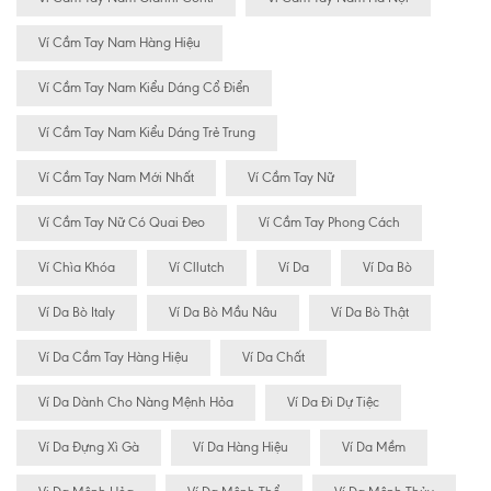
Ví Cầm Tay Nam Hàng Hiệu
Ví Cầm Tay Nam Kiểu Dáng Cổ Điển
Ví Cầm Tay Nam Kiểu Dáng Trẻ Trung
Ví Cầm Tay Nam Mới Nhất
Ví Cầm Tay Nữ
Ví Cầm Tay Nữ Có Quai Đeo
Ví Cầm Tay Phong Cách
Ví Chìa Khóa
Ví Cllutch
Ví Da
Ví Da Bò
Ví Da Bò Italy
Ví Da Bò Mầu Nâu
Ví Da Bò Thật
Ví Da Cầm Tay Hàng Hiệu
Ví Da Chất
Ví Da Dành Cho Nàng Mệnh Hỏa
Ví Da Đi Dự Tiệc
Ví Da Đựng Xì Gà
Ví Da Hàng Hiệu
Ví Da Mềm