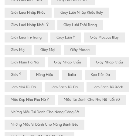
Giày Lười Nhập Khẩu
Giày Lười Nhập Khẩu Italy
Giày Lười Nhập Khẩu Ý
Giày Lười Thời Trang
Giày Lười Trẻ Trung
Giày Lười Ý
Giày Moccas Itlay
Giay Mọi
Giày Mọi
Giày Mosca
Giày Nam Hà Nội
Giày Nhâp Khẩu
Giày Nhập Khẩu
Giày Ý
Hàng Hiệu
Italia
Kẹp Tiền Da
Làm Mới Túi Da
Làm Sạch Túi Da
Làm Sạch Túi Xách
Mặc Đẹp Như Phụ Nữ Ý
Mẫu Túi Dành Cho Phụ Nữ Tuổi 30
Những Mẫu Túi Dành Cho Nàng Công Sở
Những Mẫu Ví Dành Cho Nàng Bánh Bèo