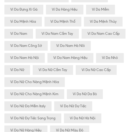
Ví Da Đựng Xì Gà
Ví Da Hàng Hiệu
Ví Da Mềm
Vi Da Mệnh Hỏa
Ví Da Mệnh Thổ
Ví Da Mệnh Thủy
Ví Da Nam
Ví Da Nam Cầm Tay
Ví Da Nam Cao Cấp
Ví Da Nam Công Sở
Ví Da Nam Hà Nôi
Ví Da Nam Hà Nội
Ví Da Nam Hàng Hiệu
Ví Da Nhỏ
Ví Da Nữ
Ví Da Nữ Cầm Tay
Ví Da Nữ Cao Cấp
Ví Da Nữ Cho Nàng Mệnh Hỏa
Ví Da Nữ Cho Nàng Mệnh Kim
Ví Da Nữ Da Bò
Ví Da Nữ Da Mềm Italy
Ví Da Nữ Dự Tiệc
Ví Da Nữ Dự Tiệc Sang Trọng
Ví Da Nữ Hà Nội
Ví Da Nữ Hàng Hiệu
Ví Da Nữ Màu Đỏ