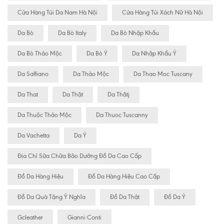
Cửa Hàng Túi Da Nam Hà Nội
Cửa Hàng Túi Xách Nữ Hà Nội
Da Bò
Da Bò Italy
Da Bò Nhập Khẩu
Da Bò Thảo Mộc
Da Bò Ý
Da Nhập Khẩu Ý
Da Saffiano
Da Thảo Mộc
Da Thao Moc Tuscany
Da That
Da Thật
Da Thâtj
Da Thuộc Thảo Mộc
Da Thuoc Tuscanny
Da Vachetta
Da Ý
Địa Chỉ Sữa Chữa Bão Dưỡng Đồ Da Cao Cấp
Đồ Da Hàng Hiệu
Đồ Da Hàng Hiệu Cao Cấp
Đồ Da Quà Tặng Ý Nghĩa
Đồ Da Thật
Đồ Da Ý
Gcleather
Gianni Conti