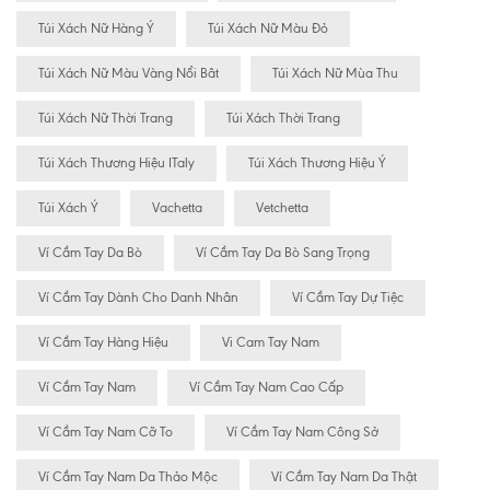
Túi Xách Nữ Hàng Ý
Túi Xách Nữ Màu Đỏ
Túi Xách Nữ Màu Vàng Nổi Bât
Túi Xách Nữ Mùa Thu
Túi Xách Nữ Thời Trang
Túi Xách Thời Trang
Túi Xách Thương Hiệu ITaly
Túi Xách Thương Hiệu Ý
Túi Xách Ý
Vachetta
Vetchetta
Ví Cầm Tay Da Bò
Ví Cầm Tay Da Bò Sang Trọng
Ví Cầm Tay Dành Cho Danh Nhân
Ví Cầm Tay Dự Tiệc
Ví Cầm Tay Hàng Hiệu
Vi Cam Tay Nam
Ví Cầm Tay Nam
Ví Cầm Tay Nam Cao Cấp
Ví Cầm Tay Nam Cỡ To
Ví Cầm Tay Nam Công Sở
Ví Cầm Tay Nam Da Thảo Mộc
Ví Cầm Tay Nam Da Thật