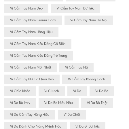
Ví Cầm Tay Nam Đẹp
Ví Cầm Tay Nam Dự Tiệc
Ví Cầm Tay Nam Gianni Conti
Ví Cầm Tay Nam Hà Nội
Ví Cầm Tay Nam Hàng Hiệu
Ví Cầm Tay Nam Kiểu Dáng Cổ Điển
Ví Cầm Tay Nam Kiểu Dáng Trẻ Trung
Ví Cầm Tay Nam Mới Nhất
Ví Cầm Tay Nữ
Ví Cầm Tay Nữ Có Quai Đeo
Ví Cầm Tay Phong Cách
Ví Chìa Khóa
Ví Cllutch
Ví Da
Ví Da Bò
Ví Da Bò Italy
Ví Da Bò Mầu Nâu
Ví Da Bò Thật
Ví Da Cầm Tay Hàng Hiệu
Ví Da Chất
Ví Da Dành Cho Nàng Mệnh Hỏa
Ví Da Đi Dự Tiệc