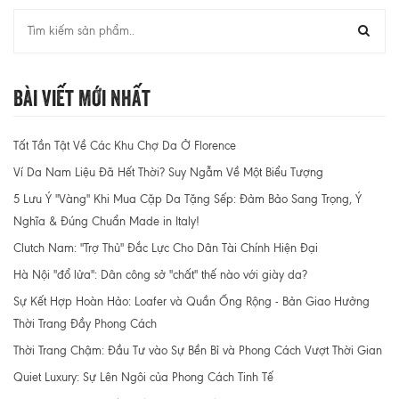
Bài Viết Mới Nhất
Tất Tần Tật Về Các Khu Chợ Da Ở Florence
Ví Da Nam Liệu Đã Hết Thời? Suy Ngẫm Về Một Biểu Tượng
5 Lưu Ý "Vàng" Khi Mua Cặp Da Tặng Sếp: Đảm Bảo Sang Trọng, Ý
Nghĩa & Đúng Chuẩn Made in Italy!
Clutch Nam: "Trợ Thủ" Đắc Lực Cho Dân Tài Chính Hiện Đại
Hà Nội "đổ lửa": Dân công sở "chất" thế nào với giày da?
Sự Kết Hợp Hoàn Hảo: Loafer và Quần Ống Rộng - Bản Giao Hưởng
Thời Trang Đầy Phong Cách
Thời Trang Chậm: Đầu Tư vào Sự Bền Bỉ và Phong Cách Vượt Thời Gian
Quiet Luxury: Sự Lên Ngôi của Phong Cách Tinh Tế