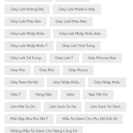
Giày Lười Không Dây
Giày Lười Made In Italy
Giày Lười Màu Đen
Giày Lười Màu Nâu
Giày Lười Nhập Khẩu
Giày Lười Nhập Khẩu Italy
Giày Lười Nhập Khẩu Ý
Giày Lười Thời Trang
Giày Lười Trẻ Trung
Giày Lười Ý
Giày Moccas Itlay
Giay Mọi
Giày Mọi
Giày Mosca
Giày Nam Hà Nội
Giày Nhâp Khẩu
Giày Nhập Khẩu
Giày Ý
Hàng Hiệu
Italia
Kẹp Tiền Da
Làm Mới Túi Da
Làm Sạch Túi Da
Làm Sạch Túi Xách
Mặc Đẹp Như Phụ Nữ Ý
Mẫu Túi Dành Cho Phụ Nữ Tuổi 30
Những Mẫu Túi Dành Cho Nàng Công Sở