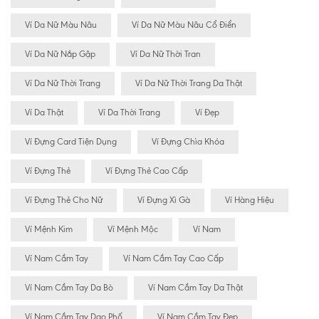
Ví Da Nữ Màu Nâu
Ví Da Nữ Màu Nâu Cổ Điển
Ví Da Nữ Nắp Gập
Ví Da Nữ Thời Tran
Ví Da Nữ Thời Trang
Ví Da Nữ Thời Trang Da Thật
Ví Da Thật
Ví Da Thời Trang
Ví Đẹp
Ví Đựng Card Tiện Dụng
Ví Đựng Chìa Khóa
Ví Đựng Thẻ
Ví Đựng Thẻ Cao Cấp
Ví Đựng Thẻ Cho Nữ
Ví Đựng Xì Gà
Ví Hàng Hiệu
Ví Mệnh Kim
Ví Mệnh Mộc
Ví Nam
Ví Nam Cầm Tay
Ví Nam Cầm Tay Cao Cấp
Ví Nam Cầm Tay Da Bò
Ví Nam Cầm Tay Da Thật
Ví Nam Cầm Tay Dạo Phố
Ví Nam Cầm Tay Đẹp