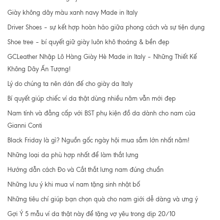
Giày không dây màu xanh navy Made in Italy
Driver Shoes – sự kết hợp hoàn hảo giữa phong cách và sự tiện dụng
Shoe tree – bí quyết giữ giày luôn khô thoáng & bền đẹp
GCLeather Nhập Lô Hàng Giày Hè Made in Italy – Những Thiết Kế
Không Dây Ấn Tượng!
Lý do chúng ta nên dán đế cho giày da Italy
Bí quyết giúp chiếc ví da thật dùng nhiều năm vẫn mới đẹp
Nam tính và đẳng cấp với BST phụ kiện đồ da dành cho nam của
Gianni Conti
Black Friday là gì? Nguồn gốc ngày hội mua sắm lớn nhất năm!
Những loại da phù hợp nhất để làm thắt lưng
Hướng dẫn cách Đo và Cắt thắt lưng nam đúng chuẩn
Những lưu ý khi mua ví nam tặng sinh nhật bố
Những tiêu chí giúp bạn chọn quà cho nam giới dễ dàng và ưng ý
Gợi Ý 5 mẫu ví da thật này để tặng vợ yêu trong dịp 20/10