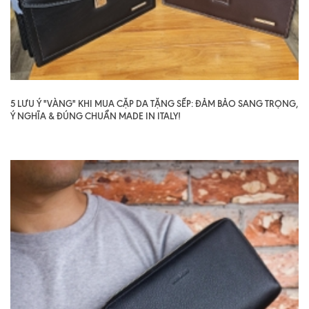
5 LƯU Ý "VÀNG" KHI MUA CẶP DA TẶNG SẾP: ĐẢM BẢO SANG TRỌNG,
Ý NGHĨA & ĐÚNG CHUẨN MADE IN ITALY!