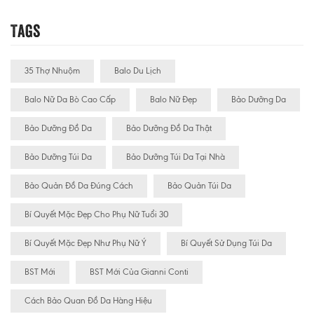
Tags
35 Thợ Nhuộm
Balo Du Lịch
Balo Nữ Da Bò Cao Cấp
Balo Nữ Đẹp
Bảo Dưỡng Da
Bảo Dưỡng Đồ Da
Bảo Dưỡng Đồ Da Thật
Bảo Dưỡng Túi Da
Bảo Dưỡng Túi Da Tại Nhà
Bảo Quản Đồ Da Đúng Cách
Bảo Quản Túi Da
Bí Quyết Mặc Đẹp Cho Phụ Nữ Tuổi 30
Bí Quyết Mặc Đẹp Như Phụ Nữ Ý
Bí Quyết Sử Dụng Túi Da
BST Mới
BST Mới Của Gianni Conti
Cách Bảo Quan Đồ Da Hàng Hiệu