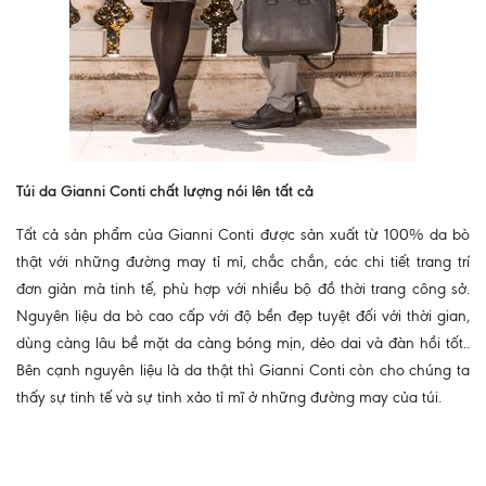
Túi da Gianni Conti chất lượng nói lên tất cả
Tất cả sản phẩm của Gianni Conti được sản xuất từ 100% da bò
thật với những đường may tỉ mỉ, chắc chắn, các chi tiết trang trí
đơn giản mà tinh tế, phù hợp với nhiều bộ đồ thời trang công sở.
Nguyên liệu da bò cao cấp với độ bền đẹp tuyệt đối với thời gian,
dùng càng lâu bề mặt da càng bóng mịn, dẻo dai và đàn hồi tốt..
Bên cạnh nguyên liệu là da thật thì Gianni Conti còn cho chúng ta
thấy sự tinh tế và sự tinh xảo tỉ mĩ ở những đường may của túi.