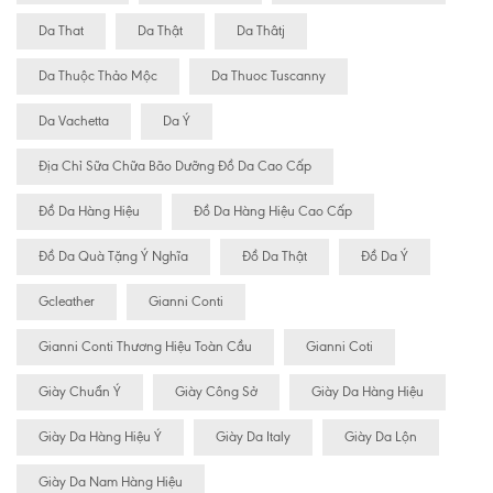
Da That
Da Thật
Da Thâtj
Da Thuộc Thảo Mộc
Da Thuoc Tuscanny
Da Vachetta
Da Ý
Địa Chỉ Sữa Chữa Bão Dưỡng Đồ Da Cao Cấp
Đồ Da Hàng Hiệu
Đồ Da Hàng Hiệu Cao Cấp
Đồ Da Quà Tặng Ý Nghĩa
Đồ Da Thật
Đồ Da Ý
Gcleather
Gianni Conti
Gianni Conti Thương Hiệu Toàn Cầu
Gianni Coti
Giày Chuẩn Ý
Giày Công Sở
Giày Da Hàng Hiệu
Giày Da Hàng Hiệu Ý
Giày Da Italy
Giày Da Lộn
Giày Da Nam Hàng Hiệu