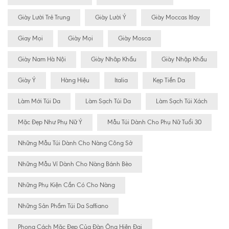
Giày Lười Trẻ Trung
Giày Lười Ý
Giày Moccas Itlay
Giay Mọi
Giày Mọi
Giày Mosca
Giày Nam Hà Nội
Giày Nhâp Khẩu
Giày Nhập Khẩu
Giày Ý
Hàng Hiệu
Italia
Kẹp Tiền Da
Làm Mới Túi Da
Làm Sạch Túi Da
Làm Sạch Túi Xách
Mặc Đẹp Như Phụ Nữ Ý
Mẫu Túi Dành Cho Phụ Nữ Tuổi 30
Những Mẫu Túi Dành Cho Nàng Công Sở
Những Mẫu Ví Dành Cho Nàng Bánh Bèo
Những Phụ Kiện Cần Có Cho Nàng
Những Sản Phẩm Túi Da Saffiano
Phong Cách Mặc Đẹp Của Đàn Ông Hiện Đại