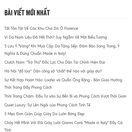
Bài Viết Mới Nhất
Tất Tần Tật Về Các Khu Chợ Da Ở Florence
Ví Da Nam Liệu Đã Hết Thời? Suy Ngẫm Về Một Biểu Tượng
5 Lưu Ý "Vàng" Khi Mua Cặp Da Tặng Sếp: Đảm Bảo Sang Trọng, Ý
Nghĩa & Đúng Chuẩn Made in Italy!
Clutch Nam: "Trợ Thủ" Đắc Lực Cho Dân Tài Chính Hiện Đại
Hà Nội "đổ lửa": Dân công sở "chất" thế nào với giày da?
Sự Kết Hợp Hoàn Hảo: Loafer và Quần Ống Rộng - Bản Giao Hưởng
Thời Trang Đầy Phong Cách
Thời Trang Chậm: Đầu Tư vào Sự Bền Bỉ và Phong Cách Vượt Thời Gian
Quiet Luxury: Sự Lên Ngôi của Phong Cách Tinh Tế
5 Mẹo Đơn Giản Giúp Giày Da Luôn Bóng Đẹp
Cháy Hết Mình Với Đôi Giày Lười Gianni Conti "Made in Italy" Đầy Cá
Tính