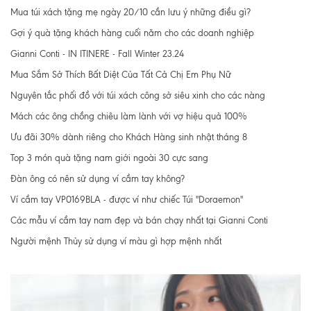
Mua túi xách tặng mẹ ngày 20/10 cần lưu ý những điều gì?
Gợi ý quà tặng khách hàng cuối năm cho các doanh nghiệp
Gianni Conti - IN ITINERE - Fall Winter 23.24
Mua Sắm Sở Thích Bất Diệt Của Tất Cả Chị Em Phụ Nữ
Nguyên tắc phối đồ với túi xách công sở siêu xinh cho các nàng
Mách các ông chồng chiêu làm lành với vợ hiệu quả 100%
Ưu đãi 30% dành riêng cho Khách Hàng sinh nhật tháng 8
Top 3 món quà tặng nam giới ngoài 30 cực sang
Đàn ông có nên sử dụng ví cầm tay không?
Ví cầm tay VP0169BLA - được ví như chiếc Túi "Doraemon"
Các mẫu ví cầm tay nam đẹp và bán chạy nhất tại Gianni Conti
Người mệnh Thủy sử dụng ví màu gì hợp mệnh nhất