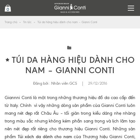
0
Trang chủ
Tin tức
Túi da hàng hiệu dành cho nam – Gianni Conti
TÚI DA HÀNG HIỆU DÀNH CHO
NAM – GIANNI CONTI
Đăng bởi :
Nhân viên GCS
|
29/12/2016
Giannni Conti là một trong những thương hiệu đồ da cao cấp đến
từ Italy. Chính vì vậy những dòng sản phẩm của Gianni Conti luôn
mang nét đẹp rất Châu Âu – tối giản trong kiểu dáng nhẹ nhàng
trong màu sắc nhưng không kém phần sang trọng và lịch lãm tạo
nên nét đẹp rất riêng cho thương hiệu Gianni Conti. Những sản
phẩm
Túi xách da dành cho nam
của Thương hiệu Gianni Conti,