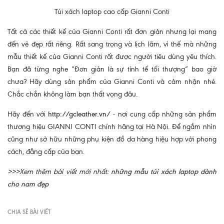
Túi xách laptop cao cấp Gianni Conti
Tất cả các thiết kế của Gianni Conti rất đơn giản nhưng lại mang
đến vẻ đẹp rất riêng. Rất sang trọng và lịch lãm, vì thế mà những
mẫu thiết kế của Gianni Conti rất được người tiêu dùng yêu thích.
Bạn đã từng nghe “Đơn giản là sự tính tế tối thượng” bao giờ
chưa? Hãy dùng sản phẩm của Gianni Conti và cảm nhận nhé.
Chắc chắn không làm bạn thất vọng đâu.
Hãy đến với
http://gcleather.vn/
- nơi cung cấp những sản phẩm
thương hiệu GIANNI CONTI chính hãng tại Hà Nội. Để ngắm nhìn
cũng như sở hữu những phụ kiện đồ da hàng hiệu hợp với phong
cách, đẳng cấp của bạn.
>>>Xem thêm bài viết mới nhất:
những mẫu túi xách laptop dành
cho nam đẹp
CHIA SẼ BÀI VIẾT