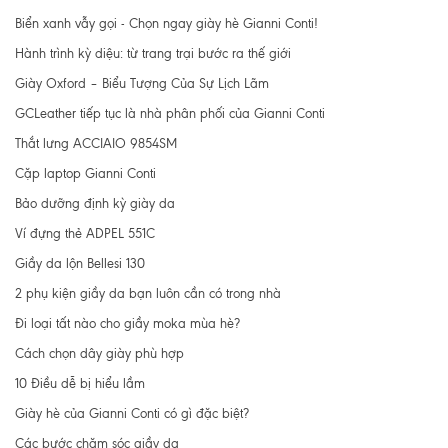
Biển xanh vẫy gọi - Chọn ngay giày hè Gianni Conti!
Hành trình kỳ diệu: từ trang trại bước ra thế giới
Giày Oxford – Biểu Tượng Của Sự Lịch Lãm
GCLeather tiếp tục là nhà phân phối của Gianni Conti
Thắt lưng ACCIAIO 9854SM
Cặp laptop Gianni Conti
Bảo dưỡng định kỳ giày da
Ví đựng thẻ ADPEL 551C
Giầy da lộn Bellesi 130
2 phụ kiện giầy da bạn luôn cần có trong nhà
Đi loại tất nào cho giầy moka mùa hè?
Cách chọn dây giày phù hợp
10 Điều dễ bị hiểu lầm
Giày hè của Gianni Conti có gì đặc biệt?
Các bước chăm sóc giầy da