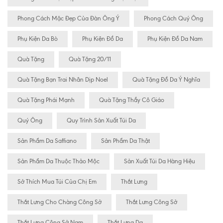
Phong Cách Mặc Đẹp Của Đàn Ông Ý
Phong Cách Quý Ông
Phụ Kiện Da Bò
Phụ Kiện Đồ Da
Phụ Kiện Đồ Da Nam
Quà Tặng
Quà Tặng 20/11
Quà Tặng Bạn Trai Nhân Dịp Noel
Quà Tặng Đồ Da Ý Nghĩa
Quà Tặng Phái Mạnh
Quà Tặng Thầy Cô Giáo
Quý Ông
Quy Trình Sản Xuất Túi Da
Sản Phẩm Da Saffiano
Sản Phẩm Da Thật
Sản Phẩm Da Thuộc Thảo Mộc
Sản Xuất Túi Da Hàng Hiệu
Sở Thích Mua Túi Của Chị Em
Thắt Lưng
Thắt Lưng Cho Chàng Công Sở
Thắt Lưng Công Sở
Thắt Lưng Công Sở Nam
Thắt Lưng Da