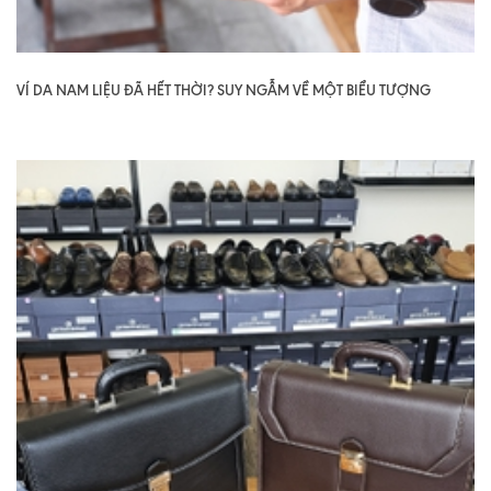
VÍ DA NAM LIỆU ĐÃ HẾT THỜI? SUY NGẪM VỀ MỘT BIỂU TƯỢNG