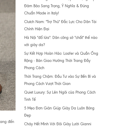
Đảm Bảo Sang Trọng, Ý Nghĩa & Đúng
Chuẩn Made in Italy!
Clutch Nam: "Trợ Thủ" Đắc Lực Cho Dân Tài
Chính Hiện Đại
Hà Nội "đổ lửa": Dân công sở "chất" thế nào
với giày da?
Sự Kết Hợp Hoàn Hảo: Loafer và Quần Ống
Rộng - Bản Giao Hưởng Thời Trang Đầy
Phong Cách
Thời Trang Chậm: Đầu Tư vào Sự Bền Bỉ và
Phong Cách Vượt Thời Gian
Quiet Luxury: Sự Lên Ngôi của Phong Cách
Tinh Tế
5 Mẹo Đơn Giản Giúp Giày Da Luôn Bóng
Đẹp
 mang đến
Cháy Hết Mình Với Đôi Giày Lười Gianni