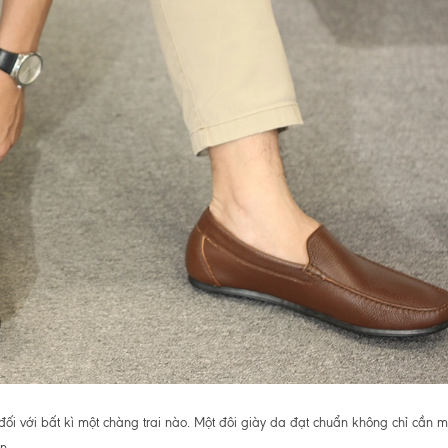
ối với bất kì một chàng trai nào. Một đôi giày da đạt chuẩn không chỉ cần
...