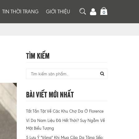
TIN THỜI TRANG
GIỚI THIỆU
0
Tìm Kiếm
Bài Viết Mới Nhất
Tất Tần Tật Về Các Khu Chợ Da Ở Florence
Ví Da Nam Liệu Đã Hết Thời? Suy Ngẫm Về
Một Biểu Tượng
5 Lưu Ý "Vàng" Khi Mua Cặp Da Tặng Sếp: