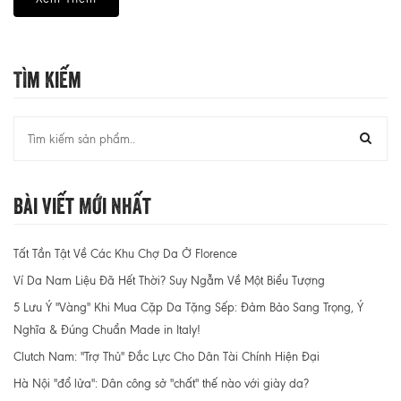
Tìm Kiếm
Bài Viết Mới Nhất
Tất Tần Tật Về Các Khu Chợ Da Ở Florence
Ví Da Nam Liệu Đã Hết Thời? Suy Ngẫm Về Một Biểu Tượng
5 Lưu Ý "Vàng" Khi Mua Cặp Da Tặng Sếp: Đảm Bảo Sang Trọng, Ý
Nghĩa & Đúng Chuẩn Made in Italy!
Clutch Nam: "Trợ Thủ" Đắc Lực Cho Dân Tài Chính Hiện Đại
Hà Nội "đổ lửa": Dân công sở "chất" thế nào với giày da?