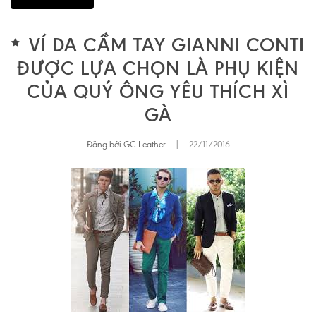
VÍ DA CẦM TAY GIANNI CONTI
ĐƯỢC LỰA CHỌN LÀ PHỤ KIỆN
CỦA QUÝ ÔNG YÊU THÍCH XÌ
GÀ
Đăng bởi GC Leather
|
22/11/2016