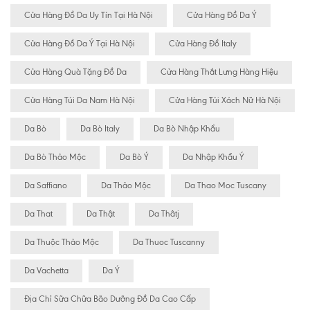
Cửa Hàng Đồ Da Uy Tín Tại Hà Nội
Cửa Hàng Đồ Da Ý
Cửa Hàng Đồ Da Ý Tại Hà Nội
Cửa Hàng Đồ Italy
Cửa Hàng Quà Tặng Đồ Da
Cửa Hàng Thắt Lưng Hàng Hiệu
Cửa Hàng Túi Da Nam Hà Nội
Cửa Hàng Túi Xách Nữ Hà Nội
Da Bò
Da Bò Italy
Da Bò Nhập Khẩu
Da Bò Thảo Mộc
Da Bò Ý
Da Nhập Khẩu Ý
Da Saffiano
Da Thảo Mộc
Da Thao Moc Tuscany
Da That
Da Thật
Da Thâtj
Da Thuộc Thảo Mộc
Da Thuoc Tuscanny
Da Vachetta
Da Ý
Địa Chỉ Sữa Chữa Bão Dưỡng Đồ Da Cao Cấp