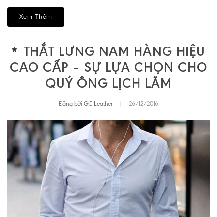
Xem Thêm
THẮT LƯNG NAM HÀNG HIỆU
CAO CẤP – SỰ LỰA CHỌN CHO
QUÝ ÔNG LỊCH LÃM
Đăng bởi GC Leather
|
26/12/2016