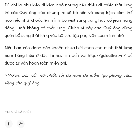
Dù chỉ là phụ kiện đi kèm nhỏ nhưng nếu thiếu đi chiếc thắt lưng
thì các Quý ông của chúng tra sẽ trở nên vô cùng kệch cỡm thế
nào nếu như khoác lên mình bộ vest sang trọng hay đồ jean năng
động.....mà không có thắt lưng. Chính vì vậy các Quý ông đừng
quên bổ sung thắt lưng vào bộ sưu tập phụ kiện của mình nhé.
Nếu bạn còn đang băn khoăn chưa biết chọn cho mình
thắt lưng
nam hàng hiệu
ở đâu thì hãy tìm đến với
http://gcleather.vn/
để
được tư vấn hoàn toàn miễn phí.
>>>Xem bài viết mới nhất:
Túi da nam da mềm tạo phong cách
riêng cho quý ông
CHIA SẼ BÀI VIẾT