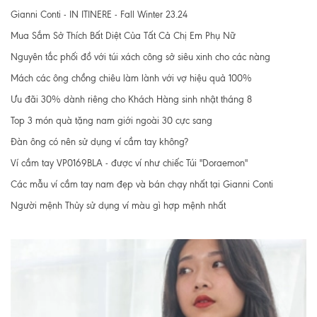
Gianni Conti - IN ITINERE - Fall Winter 23.24
Mua Sắm Sở Thích Bất Diệt Của Tất Cả Chị Em Phụ Nữ
Nguyên tắc phối đồ với túi xách công sở siêu xinh cho các nàng
Mách các ông chồng chiêu làm lành với vợ hiệu quả 100%
Ưu đãi 30% dành riêng cho Khách Hàng sinh nhật tháng 8
Top 3 món quà tặng nam giới ngoài 30 cực sang
Đàn ông có nên sử dụng ví cầm tay không?
Ví cầm tay VP0169BLA - được ví như chiếc Túi "Doraemon"
Các mẫu ví cầm tay nam đẹp và bán chạy nhất tại Gianni Conti
Người mệnh Thủy sử dụng ví màu gì hợp mệnh nhất