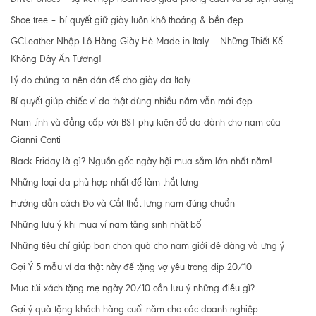
Shoe tree – bí quyết giữ giày luôn khô thoáng & bền đẹp
GCLeather Nhập Lô Hàng Giày Hè Made in Italy – Những Thiết Kế
Không Dây Ấn Tượng!
Lý do chúng ta nên dán đế cho giày da Italy
Bí quyết giúp chiếc ví da thật dùng nhiều năm vẫn mới đẹp
Nam tính và đẳng cấp với BST phụ kiện đồ da dành cho nam của
Gianni Conti
Black Friday là gì? Nguồn gốc ngày hội mua sắm lớn nhất năm!
Những loại da phù hợp nhất để làm thắt lưng
Hướng dẫn cách Đo và Cắt thắt lưng nam đúng chuẩn
Những lưu ý khi mua ví nam tặng sinh nhật bố
Những tiêu chí giúp bạn chọn quà cho nam giới dễ dàng và ưng ý
Gợi Ý 5 mẫu ví da thật này để tặng vợ yêu trong dịp 20/10
Mua túi xách tặng mẹ ngày 20/10 cần lưu ý những điều gì?
Gợi ý quà tặng khách hàng cuối năm cho các doanh nghiệp