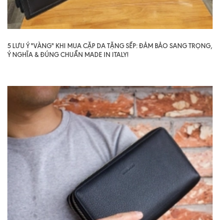
5 LƯU Ý "VÀNG" KHI MUA CẶP DA TẶNG SẾP: ĐẢM BẢO SANG TRỌNG,
Ý NGHĨA & ĐÚNG CHUẨN MADE IN ITALY!