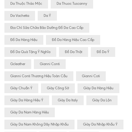
Da Thuộc Thảo Mộc
Da Thuoc Tuscanny
Da Vachetta
Da Ý
Địa Chỉ Sữa Chữa Bão Dưỡng Đồ Da Cao Cấp
Đồ Da Hàng Hiệu
Đồ Da Hàng Hiệu Cao Cấp
Đồ Da Quà Tặng Ý Nghĩa
Đồ Da Thật
Đồ Da Ý
Gcleather
Gianni Conti
Gianni Conti Thương Hiệu Toàn Cầu
Gianni Coti
Giày Chuẩn Ý
Giày Công Sở
Giày Da Hàng Hiệu
Giày Da Hàng Hiệu Ý
Giày Da Italy
Giày Da Lộn
Giày Da Nam Hàng Hiệu
Giày Da Nam Không Dây Nhập Khẩu
Giày Da Nhập Khẩu Ý