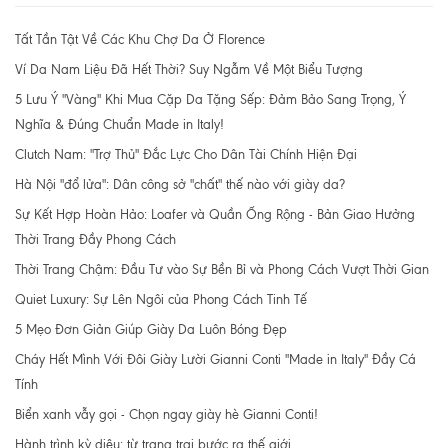
Tất Tần Tật Về Các Khu Chợ Da Ở Florence
Ví Da Nam Liệu Đã Hết Thời? Suy Ngẫm Về Một Biểu Tượng
5 Lưu Ý "Vàng" Khi Mua Cặp Da Tặng Sếp: Đảm Bảo Sang Trọng, Ý
Nghĩa & Đúng Chuẩn Made in Italy!
Clutch Nam: "Trợ Thủ" Đắc Lực Cho Dân Tài Chính Hiện Đại
Hà Nội "đổ lửa": Dân công sở "chất" thế nào với giày da?
Sự Kết Hợp Hoàn Hảo: Loafer và Quần Ống Rộng - Bản Giao Hưởng
Thời Trang Đầy Phong Cách
Thời Trang Chậm: Đầu Tư vào Sự Bền Bỉ và Phong Cách Vượt Thời Gian
Quiet Luxury: Sự Lên Ngôi của Phong Cách Tinh Tế
5 Mẹo Đơn Giản Giúp Giày Da Luôn Bóng Đẹp
Cháy Hết Mình Với Đôi Giày Lười Gianni Conti "Made in Italy" Đầy Cá
Tính
Biển xanh vẫy gọi - Chọn ngay giày hè Gianni Conti!
Hành trình kỳ diệu: từ trang trại bước ra thế giới