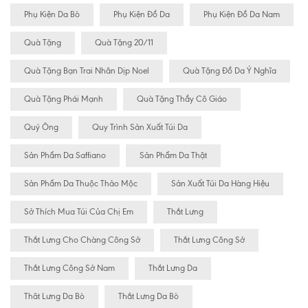
Phụ Kiện Da Bò
Phụ Kiện Đồ Da
Phụ Kiện Đồ Da Nam
Quà Tặng
Quà Tặng 20/11
Quà Tặng Bạn Trai Nhân Dịp Noel
Quà Tặng Đồ Da Ý Nghĩa
Quà Tặng Phái Mạnh
Quà Tặng Thầy Cô Giáo
Quý Ông
Quy Trình Sản Xuất Túi Da
Sản Phẩm Da Saffiano
Sản Phẩm Da Thật
Sản Phẩm Da Thuộc Thảo Mộc
Sản Xuất Túi Da Hàng Hiệu
Sở Thích Mua Túi Của Chị Em
Thắt Lưng
Thắt Lưng Cho Chàng Công Sở
Thắt Lưng Công Sở
Thắt Lưng Công Sở Nam
Thắt Lưng Da
Thăt Lưng Da Bò
Thắt Lưng Da Bò