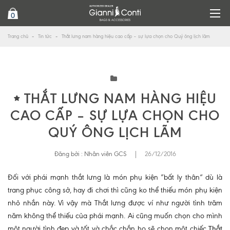
0
Trang chủ
Tin tức
Thắt lưng nam hàng hiệu cao cấp – sự lựa chọn cho Quý ông lịch lãm
THẮT LƯNG NAM HÀNG HIỆU
CAO CẤP – SỰ LỰA CHỌN CHO
QUÝ ÔNG LỊCH LÃM
Đăng bởi :
Nhân viên GCS
|
26/12/2016
Đối với phái mạnh thắt lưng là món phụ kiện ”bất ly thân“ dù là
trang phục công sở, hay đi chơi thì cũng ko thể thiếu món phụ kiện
nhỏ nhắn này. Vì vậy mà Thắt lưng được ví như người tình trăm
năm không thể thiếu của phái mạnh. Ai cũng muốn chọn cho mình
một người tình đẹp và tốt và chắc chắn họ sẽ chọn một chiếc
Thắt