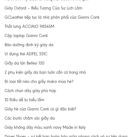
Giày Oxford – Biểu Tượng Của Sự Lịch Lãm
GCLeather tiếp tục là nhà phân phối của Gianni Conti
Thắt lưng ACCIAIO 9854SM
Cặp laptop Gianni Conti
Bảo dưỡng định kỳ giày da
Ví đựng thẻ ADPEL 551C
Giầy da lộn Bellesi 130
2 phụ kiện giầy da bạn luôn cần có trong nhà
Đi loại tất nào cho giầy moka mùa hè?
Cách chọn dây giày phù hợp
10 Điều dễ bị hiểu lầm
Giày hè của Gianni Conti có gì đặc biệt?
Các bước chăm sóc giầy da
Giày không dây màu xanh navy Made in Italy
Driver Shoes – sự kết hợp hoàn hảo giữa phong cách và sự tiện dụng