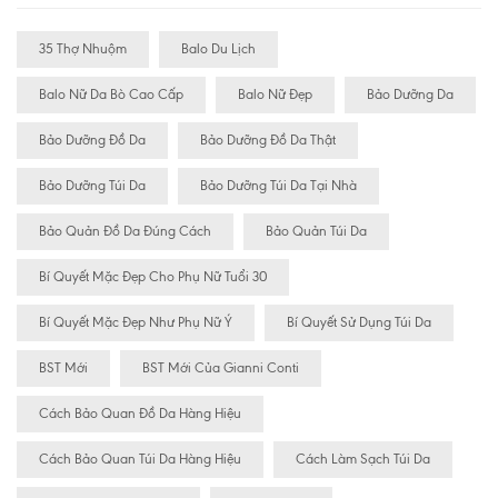
35 Thợ Nhuộm
Balo Du Lịch
Balo Nữ Da Bò Cao Cấp
Balo Nữ Đẹp
Bảo Dưỡng Da
Bảo Dưỡng Đồ Da
Bảo Dưỡng Đồ Da Thật
Bảo Dưỡng Túi Da
Bảo Dưỡng Túi Da Tại Nhà
Bảo Quản Đồ Da Đúng Cách
Bảo Quản Túi Da
Bí Quyết Mặc Đẹp Cho Phụ Nữ Tuổi 30
Bí Quyết Mặc Đẹp Như Phụ Nữ Ý
Bí Quyết Sử Dụng Túi Da
BST Mới
BST Mới Của Gianni Conti
Cách Bảo Quan Đồ Da Hàng Hiệu
Cách Bảo Quan Túi Da Hàng Hiệu
Cách Làm Sạch Túi Da