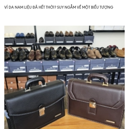
VÍ DA NAM LIỆU ĐÃ HẾT THỜI? SUY NGẪM VỀ MỘT BIỂU TƯỢNG