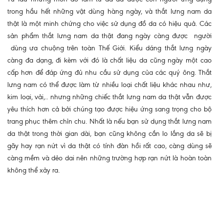
trong hầu hết những vật dùng hàng ngày, và thắt lưng nam da
thật là một minh chứng cho việc sử dụng đồ da có hiệu quả. Các
sản phẩm thắt lưng nam da thật đang ngày càng được người
dùng ưa chuộng trên toàn Thế Giới. Kiểu dáng thắt lưng ngày
càng đa dạng, đi kèm với đó là chất liệu da cũng ngày một cao
cấp hơn để đáp ứng đủ nhu cầu sử dụng của các quý ông. Thắt
lưng nam có thể được làm từ nhiều loại chất liệu khác nhau như,
kim loại, vải,.. nhưng những chiếc thắt lưng nam da thật vẫn được
yêu thích hơn cả bởi chúng tạo được hiệu ứng sang trọng cho bộ
trang phục thêm chỉn chu. Nhất là nếu bạn sử dụng thắt lưng nam
da thật trong thời gian dài, bạn cũng không cần lo lắng da sẽ bị
gãy hay rạn nứt vì da thật có tính đàn hồi rất cao, càng dùng sẽ
càng mềm và dẻo dai nên những trường hợp rạn nứt là hoàn toàn
không thể xảy ra.