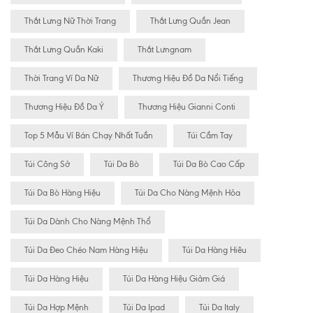
Thắt Lưng Nữ Thời Trang
Thắt Lưng Quần Jean
Thắt Lưng Quần Kaki
Thắt Lưngnam
Thời Trang Ví Da Nữ
Thương Hiệu Đồ Da Nổi Tiếng
Thương Hiệu Đồ Da Ý
Thương Hiệu Gianni Conti
Top 5 Mẫu Ví Bán Chạy Nhất Tuần
Túi Cầm Tay
Túi Công Sở
Túi Da Bò
Túi Da Bò Cao Cấp
Túi Da Bò Hàng Hiệu
Túi Da Cho Nàng Mệnh Hỏa
Túi Da Dành Cho Nàng Mệnh Thổ
Túi Da Đeo Chéo Nam Hàng Hiệu
Túi Da Hàng Hiêu
Túi Da Hàng Hiệu
Túi Da Hàng Hiệu Giảm Giá
Túi Da Hợp Mệnh
Túi Da Ipad
Túi Da Italy