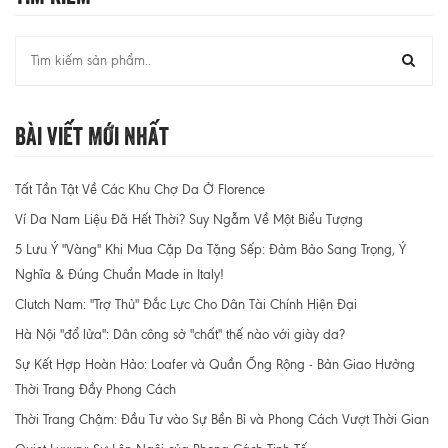
Bài Viết Mới Nhất
Tất Tần Tật Về Các Khu Chợ Da Ở Florence
Ví Da Nam Liệu Đã Hết Thời? Suy Ngẫm Về Một Biểu Tượng
5 Lưu Ý "Vàng" Khi Mua Cặp Da Tặng Sếp: Đảm Bảo Sang Trọng, Ý
Nghĩa & Đúng Chuẩn Made in Italy!
Clutch Nam: "Trợ Thủ" Đắc Lực Cho Dân Tài Chính Hiện Đại
Hà Nội "đổ lửa": Dân công sở "chất" thế nào với giày da?
Sự Kết Hợp Hoàn Hảo: Loafer và Quần Ống Rộng - Bản Giao Hưởng
Thời Trang Đầy Phong Cách
Thời Trang Chậm: Đầu Tư vào Sự Bền Bỉ và Phong Cách Vượt Thời Gian