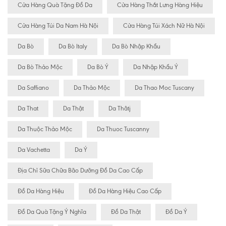
Cửa Hàng Quà Tặng Đồ Da
Cửa Hàng Thắt Lưng Hàng Hiệu
Cửa Hàng Túi Da Nam Hà Nội
Cửa Hàng Túi Xách Nữ Hà Nội
Da Bò
Da Bò Italy
Da Bò Nhập Khẩu
Da Bò Thảo Mộc
Da Bò Ý
Da Nhập Khẩu Ý
Da Saffiano
Da Thảo Mộc
Da Thao Moc Tuscany
Da That
Da Thật
Da Thâtj
Da Thuộc Thảo Mộc
Da Thuoc Tuscanny
Da Vachetta
Da Ý
Địa Chỉ Sữa Chữa Bão Dưỡng Đồ Da Cao Cấp
Đồ Da Hàng Hiệu
Đồ Da Hàng Hiệu Cao Cấp
Đồ Da Quà Tặng Ý Nghĩa
Đồ Da Thật
Đồ Da Ý