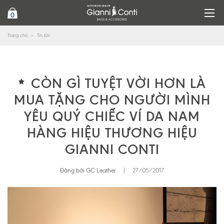
0
Trang chủ
Tin tức
CÒN GÌ TUYỆT VỜI HƠN LÀ
MUA TẶNG CHO NGƯỜI MÌNH
YÊU QUÝ CHIẾC VÍ DA NAM
HÀNG HIỆU THƯƠNG HIỆU
GIANNI CONTI
Đăng bởi GC Leather
|
27/05/2017