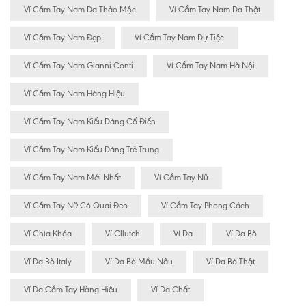
Ví Cầm Tay Nam Da Thảo Mộc
Ví Cầm Tay Nam Da Thật
Ví Cầm Tay Nam Đẹp
Ví Cầm Tay Nam Dự Tiệc
Ví Cầm Tay Nam Gianni Conti
Ví Cầm Tay Nam Hà Nội
Ví Cầm Tay Nam Hàng Hiệu
Ví Cầm Tay Nam Kiểu Dáng Cổ Điển
Ví Cầm Tay Nam Kiểu Dáng Trẻ Trung
Ví Cầm Tay Nam Mới Nhất
Ví Cầm Tay Nữ
Ví Cầm Tay Nữ Có Quai Đeo
Ví Cầm Tay Phong Cách
Ví Chìa Khóa
Ví Cllutch
Ví Da
Ví Da Bò
Ví Da Bò Italy
Ví Da Bò Mầu Nâu
Ví Da Bò Thật
Ví Da Cầm Tay Hàng Hiệu
Ví Da Chất