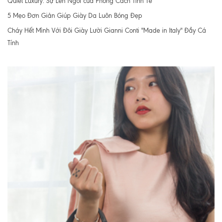
Quiet Luxury: Sự Lên Ngôi của Phong Cách Tinh Tế
5 Mẹo Đơn Giản Giúp Giày Da Luôn Bóng Đẹp
Cháy Hết Mình Với Đôi Giày Lười Gianni Conti "Made in Italy" Đầy Cá
Tính