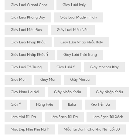
Giày Lười Gianni Conti
Giày Lười Italy
Giày Lười Không Dây
Giày Lười Made In Italy
Giày Lười Màu Đen
Giày Lười Màu Nâu
Giày Lười Nhập Khẩu
Giày Lười Nhập Khẩu Italy
Giày Lười Nhập Khẩu Ý
Giày Lười Thời Trang
Giày Lười Trẻ Trung
Giày Lười Ý
Giày Moccas Itlay
Giay Mọi
Giày Mọi
Giày Mosca
Giày Nam Hà Nội
Giày Nhâp Khẩu
Giày Nhập Khẩu
Giày Ý
Hàng Hiệu
Italia
Kẹp Tiền Da
Làm Mới Túi Da
Làm Sạch Túi Da
Làm Sạch Túi Xách
Mặc Đẹp Như Phụ Nữ Ý
Mẫu Túi Dành Cho Phụ Nữ Tuổi 30