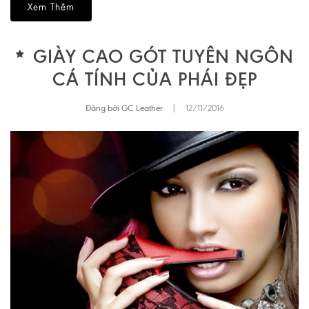
Xem Thêm
GIÀY CAO GÓT TUYÊN NGÔN
CÁ TÍNH CỦA PHÁI ĐẸP
Đăng bởi GC Leather
|
12/11/2016