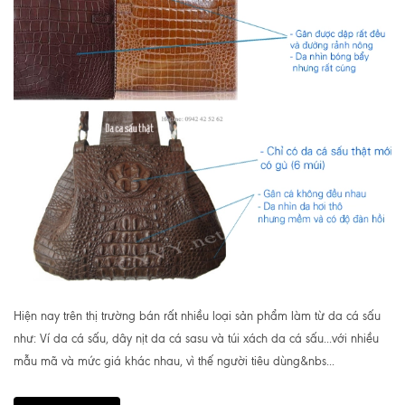
Hiện nay trên thị trường bán rất nhiều loại sản phẩm làm từ da cá sấu
như: Ví da cá sấu, dây nịt da cá sasu và túi xách da cá sấu...với nhiều
mẫu mã và mức giá khác nhau, vì thế người tiêu dùng&nbs...