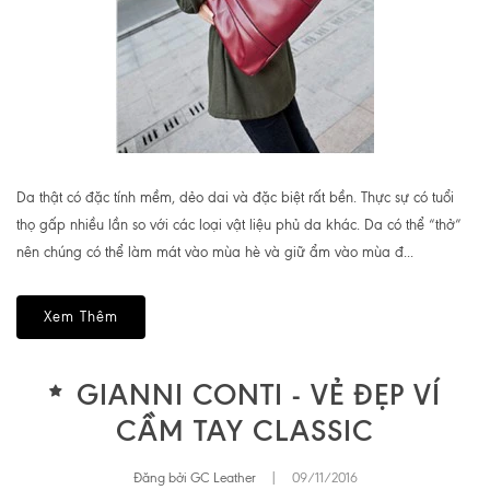
Da thật có đặc tính mềm, dẻo dai và đặc biệt rất bền. Thực sự có tuổi
thọ gấp nhiều lần so với các loại vật liệu phủ da khác. Da có thể “thở”
nên chúng có thể làm mát vào mùa hè và giữ ẩm vào mùa đ...
Xem Thêm
GIANNI CONTI - VẺ ĐẸP VÍ
CẦM TAY CLASSIC
Đăng bởi GC Leather
|
09/11/2016