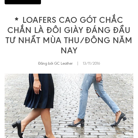
LOAFERS CAO GÓT CHẮC
CHẮN LÀ ĐÔI GIÀY ĐÁNG ĐẦU
TƯ NHẤT MÙA THU/ĐÔNG NĂM
NAY
Đăng bởi GC Leather
|
13/11/2016