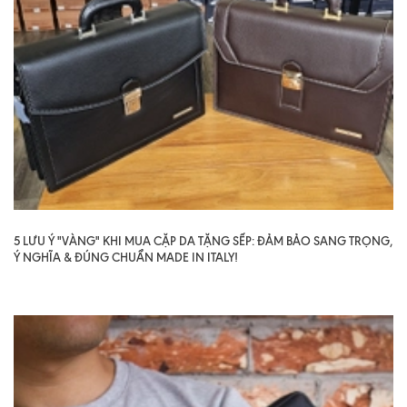
5 LƯU Ý "VÀNG" KHI MUA CẶP DA TẶNG SẾP: ĐẢM BẢO SANG TRỌNG,
Ý NGHĨA & ĐÚNG CHUẨN MADE IN ITALY!