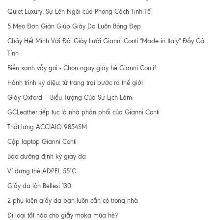
Quiet Luxury: Sự Lên Ngôi của Phong Cách Tinh Tế
5 Mẹo Đơn Giản Giúp Giày Da Luôn Bóng Đẹp
Cháy Hết Mình Với Đôi Giày Lười Gianni Conti "Made in Italy" Đầy Cá
Tính
Biển xanh vẫy gọi - Chọn ngay giày hè Gianni Conti!
Hành trình kỳ diệu: từ trang trại bước ra thế giới
Giày Oxford – Biểu Tượng Của Sự Lịch Lãm
GCLeather tiếp tục là nhà phân phối của Gianni Conti
Thắt lưng ACCIAIO 9854SM
Cặp laptop Gianni Conti
Bảo dưỡng định kỳ giày da
Ví đựng thẻ ADPEL 551C
Giầy da lộn Bellesi 130
2 phụ kiện giầy da bạn luôn cần có trong nhà
Đi loại tất nào cho giầy moka mùa hè?