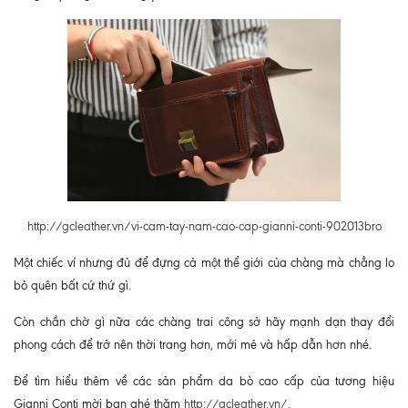
http://gcleather.vn/vi-cam-tay-nam-cao-cap-gianni-conti-902013bro
Một chiếc ví nhưng đủ để đựng cả một thể giới của chàng mà chẳng lo
bỏ quên bất cứ thứ gì.
Còn chần chờ gì nữa các chàng trai công sở hãy mạnh dạn thay đổi
phong cách để trở nên thời trang hơn, mới mẻ và hấp dẫn hơn nhé.
Để tìm hiểu thêm về các sản phẩm da bò cao cấp của tương hiệu
Gianni Conti mời bạn ghé thăm
http://gcleather.vn/
.