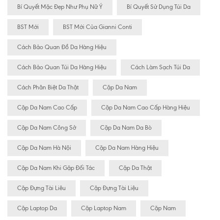
Bí Quyết Mặc Đẹp Như Phụ Nữ Ý
Bí Quyết Sử Dụng Túi Da
BST Mới
BST Mới Của Gianni Conti
Cách Bảo Quan Đồ Da Hàng Hiệu
Cách Bảo Quan Túi Da Hàng Hiệu
Cách Làm Sạch Túi Da
Cách Phân Biệt Da Thật
Cặp Da Nam
Cặp Da Nam Cao Cấp
Cặp Da Nam Cao Cấp Hàng Hiệu
Cặp Da Nam Công Sở
Cặp Da Nam Da Bò
Cặp Da Nam Hà Nội
Cặp Da Nam Hàng Hiệu
Cặp Da Nam Khi Gặp Đối Tác
Cặp Da Thật
Cặp Đựng Tài Liêu
Cặp Đựng Tài Liệu
Cặp Laptop Da
Cặp Laptop Nam
Cặp Nam