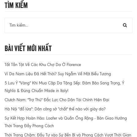
Tìm Kiếm
Bài Viết Mới Nhất
Tất Tần Tật Về Các Khu Chợ Da Ở Florence
Ví Da Nam Liệu Đã Hết Thời? Suy Ngẫm Về Một Biểu Tượng
5 Lưu Ý "Vàng" Khi Mua Cặp Da Tặng Sếp: Đảm Bảo Sang Trọng, Ý
Nghĩa & Đúng Chuẩn Made in Italy!
Clutch Nam: "Trợ Thủ" Đắc Lực Cho Dân Tài Chính Hiện Đại
Hà Nội "đổ lửa": Dân công sở "chất" thế nào với giày da?
Sự Kết Hợp Hoàn Hảo: Loafer và Quần Ống Rộng - Bản Giao Hưởng
Thời Trang Đầy Phong Cách
Thời Trang Chậm: Đầu Tư vào Sự Bền Bỉ và Phong Cách Vượt Thời Gian