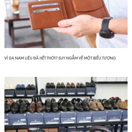
VÍ DA NAM LIỆU ĐÃ HẾT THỜI? SUY NGẪM VỀ MỘT BIỂU TƯỢNG