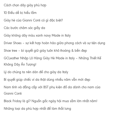
Cách chọn dây giày phù hợp
10 Điều dễ bị hiểu lầm
Giày hè của Gianni Conti có gì đặc biệt?
Các bước chăm sóc giầy da
Giày không dây màu xanh navy Made in Italy
Driver Shoes – sự kết hợp hoàn hảo giữa phong cách và sự tiện dụng
Shoe tree – bí quyết giữ giày luôn khô thoáng & bền đẹp
GCLeather Nhập Lô Hàng Giày Hè Made in Italy – Những Thiết Kế
Không Dây Ấn Tượng!
Lý do chúng ta nên dán đế cho giày da Italy
Bí quyết giúp chiếc ví da thật dùng nhiều năm vẫn mới đẹp
Nam tính và đẳng cấp với BST phụ kiện đồ da dành cho nam của
Gianni Conti
Black Friday là gì? Nguồn gốc ngày hội mua sắm lớn nhất năm!
Những loại da phù hợp nhất để làm thắt lưng