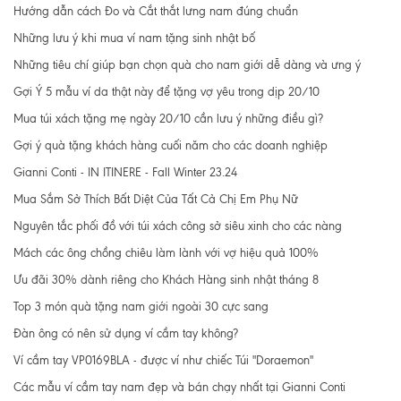
Hướng dẫn cách Đo và Cắt thắt lưng nam đúng chuẩn
Những lưu ý khi mua ví nam tặng sinh nhật bố
Những tiêu chí giúp bạn chọn quà cho nam giới dễ dàng và ưng ý
Gợi Ý 5 mẫu ví da thật này để tặng vợ yêu trong dịp 20/10
Mua túi xách tặng mẹ ngày 20/10 cần lưu ý những điều gì?
Gợi ý quà tặng khách hàng cuối năm cho các doanh nghiệp
Gianni Conti - IN ITINERE - Fall Winter 23.24
Mua Sắm Sở Thích Bất Diệt Của Tất Cả Chị Em Phụ Nữ
Nguyên tắc phối đồ với túi xách công sở siêu xinh cho các nàng
Mách các ông chồng chiêu làm lành với vợ hiệu quả 100%
Ưu đãi 30% dành riêng cho Khách Hàng sinh nhật tháng 8
Top 3 món quà tặng nam giới ngoài 30 cực sang
Đàn ông có nên sử dụng ví cầm tay không?
Ví cầm tay VP0169BLA - được ví như chiếc Túi "Doraemon"
Các mẫu ví cầm tay nam đẹp và bán chạy nhất tại Gianni Conti