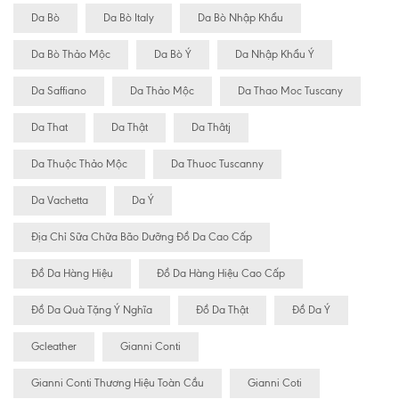
Da Bò
Da Bò Italy
Da Bò Nhập Khẩu
Da Bò Thảo Mộc
Da Bò Ý
Da Nhập Khẩu Ý
Da Saffiano
Da Thảo Mộc
Da Thao Moc Tuscany
Da That
Da Thật
Da Thâtj
Da Thuộc Thảo Mộc
Da Thuoc Tuscanny
Da Vachetta
Da Ý
Địa Chỉ Sữa Chữa Bão Dưỡng Đồ Da Cao Cấp
Đồ Da Hàng Hiệu
Đồ Da Hàng Hiệu Cao Cấp
Đồ Da Quà Tặng Ý Nghĩa
Đồ Da Thật
Đồ Da Ý
Gcleather
Gianni Conti
Gianni Conti Thương Hiệu Toàn Cầu
Gianni Coti