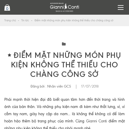
0
Trang chủ
Tin tức
Điểm mặt những món phụ kiện không thể thiếu cho chàng công sở
ĐIỂM MẶT NHỮNG MÓN PHỤ
KIỆN KHÔNG THỂ THIẾU CHO
CHÀNG CÔNG SỞ
Đăng bởi :
Nhân viên GCS
|
17/07/2018
Phái mạnh thời hiện đại đã biết quan tâm hơn đến thời trang và hình
ảnh của bản thân. Và những phụ kiện nam đi kèm như thắt lưng, ví, ví
cầm tay nam, giày hay cặp da nam... là không thể không có để làm
hoàn hảo thêm bộ trang phục của mình. Cùng
Gianni Conti
điểm mặt
những phụ kiện không thể thiếu cho phái mạnh nhé.