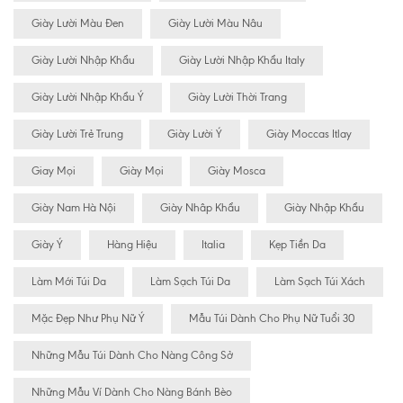
Giày Lười Màu Đen
Giày Lười Màu Nâu
Giày Lười Nhập Khẩu
Giày Lười Nhập Khẩu Italy
Giày Lười Nhập Khẩu Ý
Giày Lười Thời Trang
Giày Lười Trẻ Trung
Giày Lười Ý
Giày Moccas Itlay
Giay Mọi
Giày Mọi
Giày Mosca
Giày Nam Hà Nội
Giày Nhâp Khẩu
Giày Nhập Khẩu
Giày Ý
Hàng Hiệu
Italia
Kẹp Tiền Da
Làm Mới Túi Da
Làm Sạch Túi Da
Làm Sạch Túi Xách
Mặc Đẹp Như Phụ Nữ Ý
Mẫu Túi Dành Cho Phụ Nữ Tuổi 30
Những Mẫu Túi Dành Cho Nàng Công Sở
Những Mẫu Ví Dành Cho Nàng Bánh Bèo