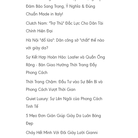
Đảm Bảo Sang Trọng, Ý Nghĩa & Đúng
Chuẩn Made in Italy!
Clutch Nam: "Trợ Thủ" Đắc Lực Cho Dân Tài
Chính Hiện Đại
Hà Nội "đổ lửa": Dân công sở "chất" thế nào
với giày da?
Sự Kết Hợp Hoàn Hảo: Loafer và Quần Ống
Rộng - Bản Giao Hưởng Thời Trang Đầy
Phong Cách
Thời Trang Chậm: Đầu Tư vào Sự Bền Bỉ và
Phong Cách Vượt Thời Gian
Quiet Luxury: Sự Lên Ngôi của Phong Cách
Tinh Tế
5 Mẹo Đơn Giản Giúp Giày Da Luôn Bóng
Đẹp
Cháy Hết Mình Với Đôi Giày Lười Gianni