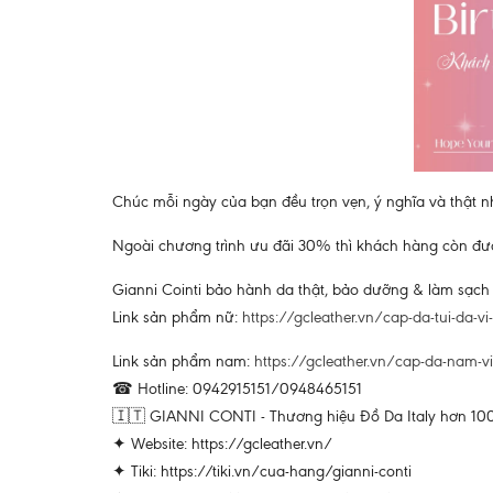
Chúc mỗi ngày của bạn đều trọn vẹn, ý nghĩa và thật 
Ngoài chương trình ưu đãi 30% thì khách hàng còn đượ
Gianni Cointi bảo hành da thật, bảo dưỡng & làm sạch 
Link sản phẩm nữ:
https://gcleather.vn/cap-da-tui-da-v
Link sản phẩm nam:
https://gcleather.vn/cap-da-nam-
☎ Hotline: 0942915151/0948465151
🇮🇹 GIANNI CONTI - Thương hiệu Đồ Da Italy hơn 100
✦ Website: https://gcleather.vn/
✦ Tiki: https://tiki.vn/cua-hang/gianni-conti