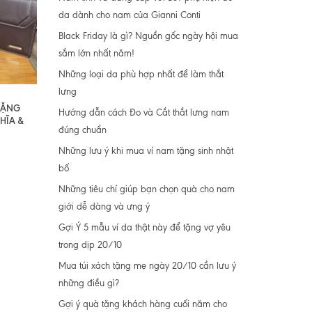
da dành cho nam của Gianni Conti
Black Friday là gì? Nguồn gốc ngày hội mua
sắm lớn nhất năm!
Những loại da phù hợp nhất để làm thắt
lưng
 TẶNG
Hướng dẫn cách Đo và Cắt thắt lưng nam
HĨA &
đúng chuẩn
Những lưu ý khi mua ví nam tặng sinh nhật
bố
Những tiêu chí giúp bạn chọn quà cho nam
giới dễ dàng và ưng ý
Gợi Ý 5 mẫu ví da thật này để tặng vợ yêu
trong dịp 20/10
Mua túi xách tặng mẹ ngày 20/10 cần lưu ý
những điều gì?
Gợi ý quà tặng khách hàng cuối năm cho