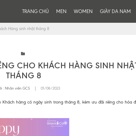
TRANG CHỦ
MEN
WOMEN
GIÀY DA NAM
ách Hàng sinh nhật tháng 8
IÊNG CHO KHÁCH HÀNG SINH NHẬ
THÁNG 8
i :
Nhân viên GCS
|
01/08/2023
 cả Khách hàng có ngày sinh trong tháng 8, kèm ưu đãi riêng cho hóa