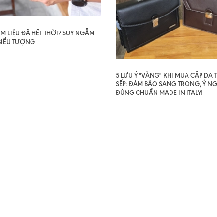
AM LIỆU ĐÃ HẾT THỜI? SUY NGẪM
BIỂU TƯỢNG
5 LƯU Ý "VÀNG" KHI MUA CẶP DA
SẾP: ĐẢM BẢO SANG TRỌNG, Ý NG
ĐÚNG CHUẨN MADE IN ITALY!