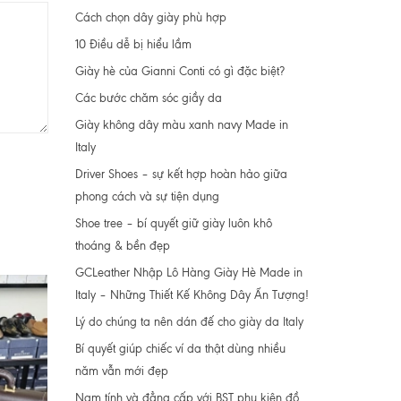
Cách chọn dây giày phù hợp
10 Điều dễ bị hiểu lầm
Giày hè của Gianni Conti có gì đặc biệt?
Các bước chăm sóc giầy da
Giày không dây màu xanh navy Made in
Italy
Driver Shoes – sự kết hợp hoàn hảo giữa
phong cách và sự tiện dụng
Shoe tree – bí quyết giữ giày luôn khô
thoáng & bền đẹp
GCLeather Nhập Lô Hàng Giày Hè Made in
Italy – Những Thiết Kế Không Dây Ấn Tượng!
Lý do chúng ta nên dán đế cho giày da Italy
Bí quyết giúp chiếc ví da thật dùng nhiều
năm vẫn mới đẹp
Nam tính và đẳng cấp với BST phụ kiện đồ