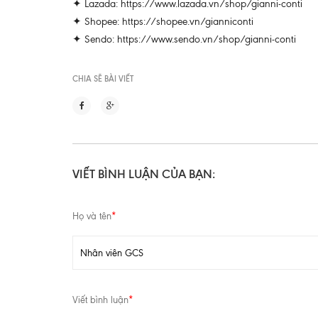
✦ Lazada: https://www.lazada.vn/shop/gianni-conti
✦ Shopee: https://shopee.vn/gianniconti
✦ Sendo: https://www.sendo.vn/shop/gianni-conti
CHIA SẼ BÀI VIẾT
VIẾT BÌNH LUẬN CỦA BẠN:
Họ và tên
*
Viết bình luận
*