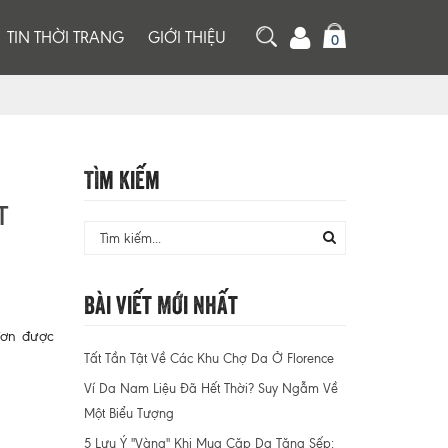
TIN THỜI TRANG
GIỚI THIỆU
0
Tìm Kiếm
T
Bài Viết Mới Nhất
 đơn được
Tất Tần Tật Về Các Khu Chợ Da Ở Florence
Ví Da Nam Liệu Đã Hết Thời? Suy Ngẫm Về
Một Biểu Tượng
5 Lưu Ý "Vàng" Khi Mua Cặp Da Tặng Sếp: