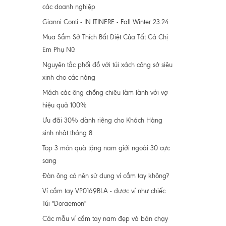
các doanh nghiệp
Gianni Conti - IN ITINERE - Fall Winter 23.24
Mua Sắm Sở Thích Bất Diệt Của Tất Cả Chị
Em Phụ Nữ
Nguyên tắc phối đồ với túi xách công sở siêu
xinh cho các nàng
Mách các ông chồng chiêu làm lành với vợ
hiệu quả 100%
Ưu đãi 30% dành riêng cho Khách Hàng
sinh nhật tháng 8
Top 3 món quà tặng nam giới ngoài 30 cực
sang
Đàn ông có nên sử dụng ví cầm tay không?
Ví cầm tay VP0169BLA - được ví như chiếc
Túi "Doraemon"
Các mẫu ví cầm tay nam đẹp và bán chạy