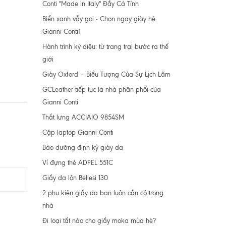
Conti "Made in Italy" Đầy Cá Tính
Biển xanh vẫy gọi - Chọn ngay giày hè
Gianni Conti!
Hành trình kỳ diệu: từ trang trại bước ra thế
giới
Giày Oxford – Biểu Tượng Của Sự Lịch Lãm
GCLeather tiếp tục là nhà phân phối của
Gianni Conti
Thắt lưng ACCIAIO 9854SM
Cặp laptop Gianni Conti
Bảo dưỡng định kỳ giày da
Ví đựng thẻ ADPEL 551C
Giầy da lộn Bellesi 130
2 phụ kiện giầy da bạn luôn cần có trong
nhà
Đi loại tất nào cho giầy moka mùa hè?