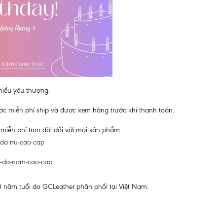
nhiều yêu thương.
c miễn phí ship và được xem hàng trước khi thanh toán.
miễn phí trọn đời đối với mọi sản phẩm.
i-da-nu-cao-cap
vi-da-nam-cao-cap
 năm tuổi do GCLeather phân phối tại Việt Nam.