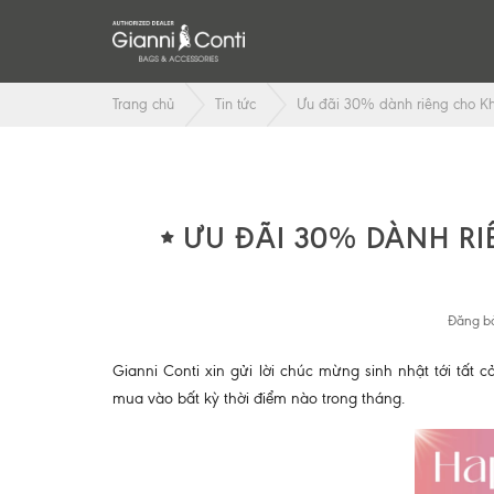
Trang chủ
Tin tức
Ưu đãi 30% dành riêng cho Kh
ƯU ĐÃI 30% DÀNH R
Đăng bở
Gianni Conti xin gửi lời chúc mừng sinh nhật tới tất
mua vào bất kỳ thời điểm nào trong tháng.