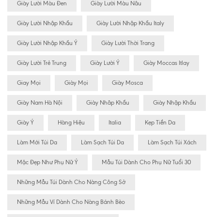
Giày Lười Màu Đen
Giày Lười Màu Nâu
Giày Lười Nhập Khẩu
Giày Lười Nhập Khẩu Italy
Giày Lười Nhập Khẩu Ý
Giày Lười Thời Trang
Giày Lười Trẻ Trung
Giày Lười Ý
Giày Moccas Itlay
Giay Mọi
Giày Mọi
Giày Mosca
Giày Nam Hà Nội
Giày Nhâp Khẩu
Giày Nhập Khẩu
Giày Ý
Hàng Hiệu
Italia
Kẹp Tiền Da
Làm Mới Túi Da
Làm Sạch Túi Da
Làm Sạch Túi Xách
Mặc Đẹp Như Phụ Nữ Ý
Mẫu Túi Dành Cho Phụ Nữ Tuổi 30
Những Mẫu Túi Dành Cho Nàng Công Sở
Những Mẫu Ví Dành Cho Nàng Bánh Bèo