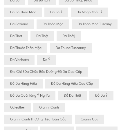
Da Bò
Da Bò Italy
Da Bò Nhập Khẩu
Da Bò Thảo Mộc
Da Bò Ý
Da Nhập Khẩu Ý
Da Saffiano
Da Thảo Mộc
Da Thao Moc Tuscany
Da That
Da Thật
Da Thâtj
Da Thuộc Thảo Mộc
Da Thuoc Tuscanny
Da Vachetta
Da Ý
Địa Chỉ Sữa Chữa Bão Dưỡng Đồ Da Cao Cấp
Đồ Da Hàng Hiệu
Đồ Da Hàng Hiệu Cao Cấp
Đồ Da Quà Tặng Ý Nghĩa
Đồ Da Thật
Đồ Da Ý
Gcleather
Gianni Conti
Gianni Conti Thương Hiệu Toàn Cầu
Gianni Coti