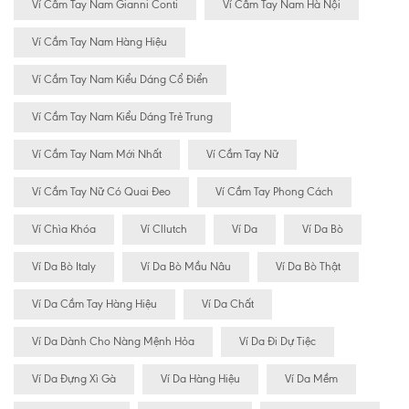
Ví Cầm Tay Nam Gianni Conti
Ví Cầm Tay Nam Hà Nội
Ví Cầm Tay Nam Hàng Hiệu
Ví Cầm Tay Nam Kiểu Dáng Cổ Điển
Ví Cầm Tay Nam Kiểu Dáng Trẻ Trung
Ví Cầm Tay Nam Mới Nhất
Ví Cầm Tay Nữ
Ví Cầm Tay Nữ Có Quai Đeo
Ví Cầm Tay Phong Cách
Ví Chìa Khóa
Ví Cllutch
Ví Da
Ví Da Bò
Ví Da Bò Italy
Ví Da Bò Mầu Nâu
Ví Da Bò Thật
Ví Da Cầm Tay Hàng Hiệu
Ví Da Chất
Ví Da Dành Cho Nàng Mệnh Hỏa
Ví Da Đi Dự Tiệc
Ví Da Đựng Xì Gà
Ví Da Hàng Hiệu
Ví Da Mềm