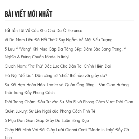
Bài Viết Mới Nhất
Tất Tần Tật Về Các Khu Chợ Da Ở Florence
Ví Da Nam Liệu Đã Hết Thời? Suy Ngẫm Về Một Biểu Tượng
5 Lưu Ý "Vàng" Khi Mua Cặp Da Tặng Sếp: Đảm Bảo Sang Trọng, Ý
Nghĩa & Đúng Chuẩn Made in Italy!
Clutch Nam: "Trợ Thủ" Đắc Lực Cho Dân Tài Chính Hiện Đại
Hà Nội "đổ lửa": Dân công sở "chất" thế nào với giày da?
Sự Kết Hợp Hoàn Hảo: Loafer và Quần Ống Rộng - Bản Giao Hưởng
Thời Trang Đầy Phong Cách
Thời Trang Chậm: Đầu Tư vào Sự Bền Bỉ và Phong Cách Vượt Thời Gian
Quiet Luxury: Sự Lên Ngôi của Phong Cách Tinh Tế
5 Mẹo Đơn Giản Giúp Giày Da Luôn Bóng Đẹp
Cháy Hết Mình Với Đôi Giày Lười Gianni Conti "Made in Italy" Đầy Cá
Tính