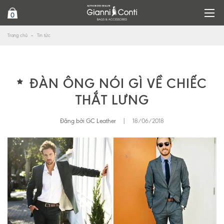
0
Trang chủ
Tin tức
ĐÀN ÔNG NÓI GÌ VỀ CHIẾC
THẮT LƯNG
Đăng bởi GC Leather
|
18/06/2018