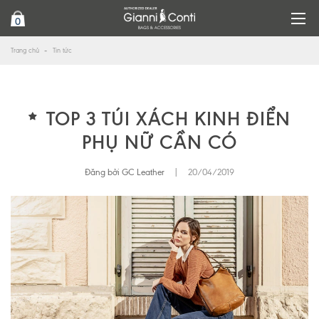
0
Trang chủ
Tin tức
TOP 3 TÚI XÁCH KINH ĐIỂN
PHỤ NỮ CẦN CÓ
Đăng bởi GC Leather
|
20/04/2019