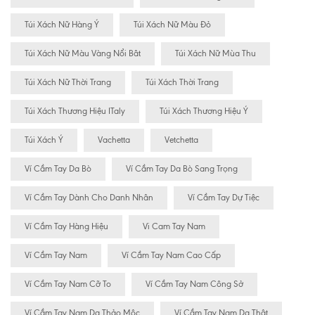
Túi Xách Nữ Hàng Ý
Túi Xách Nữ Màu Đỏ
Túi Xách Nữ Màu Vàng Nổi Bât
Túi Xách Nữ Mùa Thu
Túi Xách Nữ Thời Trang
Túi Xách Thời Trang
Túi Xách Thương Hiệu ITaly
Túi Xách Thương Hiệu Ý
Túi Xách Ý
Vachetta
Vetchetta
Ví Cầm Tay Da Bò
Ví Cầm Tay Da Bò Sang Trọng
Ví Cầm Tay Dành Cho Danh Nhân
Ví Cầm Tay Dự Tiệc
Ví Cầm Tay Hàng Hiệu
Vi Cam Tay Nam
Ví Cầm Tay Nam
Ví Cầm Tay Nam Cao Cấp
Ví Cầm Tay Nam Cỡ To
Ví Cầm Tay Nam Công Sở
Ví Cầm Tay Nam Da Thảo Mộc
Ví Cầm Tay Nam Da Thật