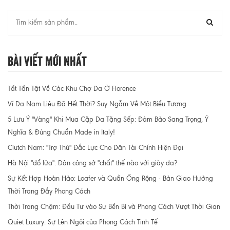
Bài Viết Mới Nhất
Tất Tần Tật Về Các Khu Chợ Da Ở Florence
Ví Da Nam Liệu Đã Hết Thời? Suy Ngẫm Về Một Biểu Tượng
5 Lưu Ý "Vàng" Khi Mua Cặp Da Tặng Sếp: Đảm Bảo Sang Trọng, Ý
Nghĩa & Đúng Chuẩn Made in Italy!
Clutch Nam: "Trợ Thủ" Đắc Lực Cho Dân Tài Chính Hiện Đại
Hà Nội "đổ lửa": Dân công sở "chất" thế nào với giày da?
Sự Kết Hợp Hoàn Hảo: Loafer và Quần Ống Rộng - Bản Giao Hưởng
Thời Trang Đầy Phong Cách
Thời Trang Chậm: Đầu Tư vào Sự Bền Bỉ và Phong Cách Vượt Thời Gian
Quiet Luxury: Sự Lên Ngôi của Phong Cách Tinh Tế