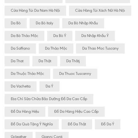
Cửa Hàng Túi Da Nam Hà Nội
Cửa Hàng Túi Xách Nữ Hà Nội
Da Bò
Da Bò Italy
Da Bò Nhập Khẩu
Da Bò Thảo Mộc
Da Bò Ý
Da Nhập Khẩu Ý
Da Saffiano
Da Thảo Mộc
Da Thao Moc Tuscany
Da That
Da Thật
Da Thâtj
Da Thuộc Thảo Mộc
Da Thuoc Tuscanny
Da Vachetta
Da Ý
Địa Chỉ Sữa Chữa Bão Dưỡng Đồ Da Cao Cấp
Đồ Da Hàng Hiệu
Đồ Da Hàng Hiệu Cao Cấp
Đồ Da Quà Tặng Ý Nghĩa
Đồ Da Thật
Đồ Da Ý
Gcleather
Gianni Conti