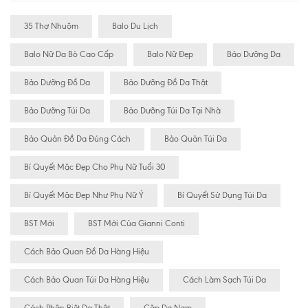
35 Thợ Nhuộm
Balo Du Lịch
Balo Nữ Da Bò Cao Cấp
Balo Nữ Đẹp
Bảo Dưỡng Da
Bảo Dưỡng Đồ Da
Bảo Dưỡng Đồ Da Thật
Bảo Dưỡng Túi Da
Bảo Dưỡng Túi Da Tại Nhà
Bảo Quản Đồ Da Đúng Cách
Bảo Quản Túi Da
Bí Quyết Mặc Đẹp Cho Phụ Nữ Tuổi 30
Bí Quyết Mặc Đẹp Như Phụ Nữ Ý
Bí Quyết Sử Dụng Túi Da
BST Mới
BST Mới Của Gianni Conti
Cách Bảo Quan Đồ Da Hàng Hiệu
Cách Bảo Quan Túi Da Hàng Hiệu
Cách Làm Sạch Túi Da