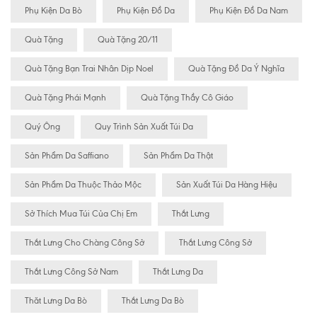
Phụ Kiện Da Bò
Phụ Kiện Đồ Da
Phụ Kiện Đồ Da Nam
Quà Tặng
Quà Tặng 20/11
Quà Tặng Bạn Trai Nhân Dịp Noel
Quà Tặng Đồ Da Ý Nghĩa
Quà Tặng Phái Mạnh
Quà Tặng Thầy Cô Giáo
Quý Ông
Quy Trình Sản Xuất Túi Da
Sản Phẩm Da Saffiano
Sản Phẩm Da Thật
Sản Phẩm Da Thuộc Thảo Mộc
Sản Xuất Túi Da Hàng Hiệu
Sở Thích Mua Túi Của Chị Em
Thắt Lưng
Thắt Lưng Cho Chàng Công Sở
Thắt Lưng Công Sở
Thắt Lưng Công Sở Nam
Thắt Lưng Da
Thăt Lưng Da Bò
Thắt Lưng Da Bò