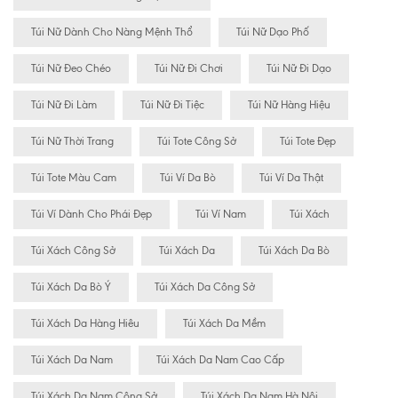
Túi Nữ Dành Cho Nàng Mệnh Thổ
Túi Nữ Dạo Phố
Túi Nữ Đeo Chéo
Túi Nữ Đi Chơi
Túi Nữ Đi Dạo
Túi Nữ Đi Làm
Túi Nữ Đi Tiệc
Túi Nữ Hàng Hiệu
Túi Nữ Thời Trang
Túi Tote Công Sở
Túi Tote Đẹp
Túi Tote Màu Cam
Túi Ví Da Bò
Túi Ví Da Thật
Túi Ví Dành Cho Phái Đẹp
Túi Ví Nam
Túi Xách
Túi Xách Công Sở
Túi Xách Da
Túi Xách Da Bò
Túi Xách Da Bò Ý
Túi Xách Da Công Sở
Túi Xách Da Hàng Hiêu
Túi Xách Da Mềm
Túi Xách Da Nam
Túi Xách Da Nam Cao Cấp
Túi Xách Da Nam Công Sở
Túi Xách Da Nam Hà Nội