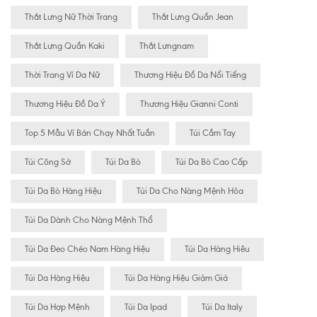
Thắt Lưng Nữ Thời Trang
Thắt Lưng Quần Jean
Thắt Lưng Quần Kaki
Thắt Lưngnam
Thời Trang Ví Da Nữ
Thương Hiệu Đồ Da Nổi Tiếng
Thương Hiệu Đồ Da Ý
Thương Hiệu Gianni Conti
Top 5 Mẫu Ví Bán Chạy Nhất Tuần
Túi Cầm Tay
Túi Công Sở
Túi Da Bò
Túi Da Bò Cao Cấp
Túi Da Bò Hàng Hiệu
Túi Da Cho Nàng Mệnh Hỏa
Túi Da Dành Cho Nàng Mệnh Thổ
Túi Da Đeo Chéo Nam Hàng Hiệu
Túi Da Hàng Hiêu
Túi Da Hàng Hiệu
Túi Da Hàng Hiệu Giảm Giá
Túi Da Hợp Mệnh
Túi Da Ipad
Túi Da Italy