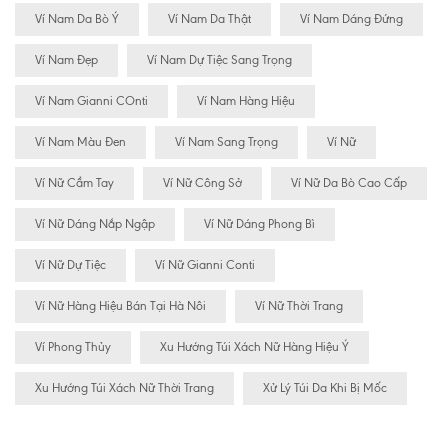
Ví Nam Da Bò Ý
Ví Nam Da Thật
Ví Nam Dáng Đứng
Ví Nam Đẹp
Ví Nam Dự Tiệc Sang Trọng
Ví Nam Gianni COnti
Ví Nam Hàng Hiệu
Ví Nam Màu Đen
Ví Nam Sang Trọng
Ví Nữ
Ví Nữ Cầm Tay
Ví Nữ Công Sở
Ví Nữ Da Bò Cao Cấp
Ví Nữ Dáng Nắp Ngập
Ví Nữ Dáng Phong Bì
Ví Nữ Dự Tiệc
Ví Nữ Gianni Conti
Ví Nữ Hàng Hiệu Bán Tại Hà Nôi
Ví Nữ Thời Trang
Ví Phong Thủy
Xu Hướng Túi Xách Nữ Hàng Hiệu Ý
Xu Hướng Túi Xách Nữ Thời Trang
Xử Lý Túi Da Khi Bị Mốc