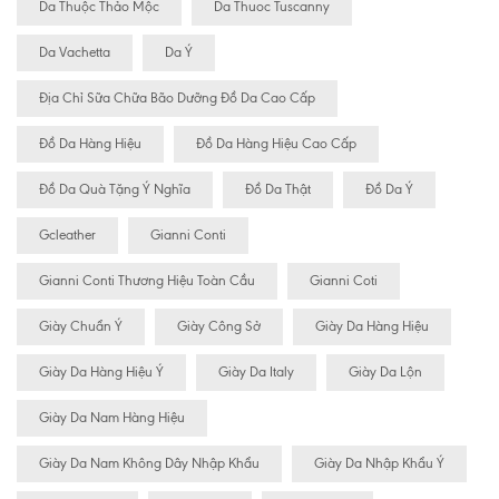
Da Thuộc Thảo Mộc
Da Thuoc Tuscanny
Da Vachetta
Da Ý
Địa Chỉ Sữa Chữa Bão Dưỡng Đồ Da Cao Cấp
Đồ Da Hàng Hiệu
Đồ Da Hàng Hiệu Cao Cấp
Đồ Da Quà Tặng Ý Nghĩa
Đồ Da Thật
Đồ Da Ý
Gcleather
Gianni Conti
Gianni Conti Thương Hiệu Toàn Cầu
Gianni Coti
Giày Chuẩn Ý
Giày Công Sở
Giày Da Hàng Hiệu
Giày Da Hàng Hiệu Ý
Giày Da Italy
Giày Da Lộn
Giày Da Nam Hàng Hiệu
Giày Da Nam Không Dây Nhập Khẩu
Giày Da Nhập Khẩu Ý