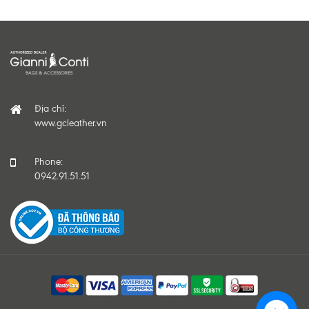
Địa chỉ:
www.gcleather.vn
Phone:
0942.91.51.51