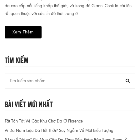
da cao cấp nổi tiếng khắp thế giới, và trong đó Gianni Conti là cái tên
rất quen thuộc với các tín đồ thời trang ở ...
Xem Thêm
Tìm Kiếm
Bài Viết Mới Nhất
Tất Tần Tật Về Các Khu Chợ Da Ở Florence
Ví Da Nam Liệu Đã Hết Thời? Suy Ngẫm Về Một Biểu Tượng
5 Lưu Ý "Vàng" Khi Mua Cặp Da Tặng Sếp: Đảm Bảo Sang Trọng, Ý