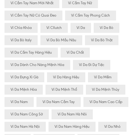
Ví Cầm Tay Nam Mới Nhất
Ví Cầm Tay Nữ
Ví Cầm Tay Nữ Có Quai Đeo
Ví Cầm Tay Phong Cách
Ví Chìa Khóa
Ví Cllutch
Ví Da
Ví Da Bò
Ví Da Bò Italy
Ví Da Bò Mầu Nâu
Ví Da Bò Thật
Ví Da Cầm Tay Hàng Hiệu
Ví Da Chất
Ví Da Dành Cho Nàng Mệnh Hỏa
Ví Da Đi Dự Tiệc
Ví Da Đựng Xì Gà
Ví Da Hàng Hiệu
Ví Da Mềm
Vi Da Mệnh Hỏa
Ví Da Mệnh Thổ
Ví Da Mệnh Thủy
Ví Da Nam
Ví Da Nam Cầm Tay
Ví Da Nam Cao Cấp
Ví Da Nam Công Sở
Ví Da Nam Hà Nôi
Ví Da Nam Hà Nội
Ví Da Nam Hàng Hiệu
Ví Da Nhỏ