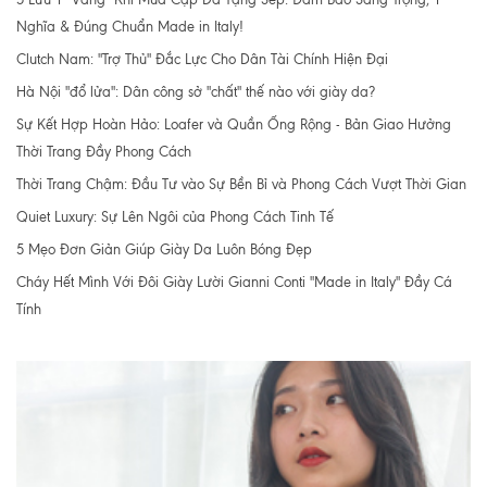
Nghĩa & Đúng Chuẩn Made in Italy!
Clutch Nam: "Trợ Thủ" Đắc Lực Cho Dân Tài Chính Hiện Đại
Hà Nội "đổ lửa": Dân công sở "chất" thế nào với giày da?
Sự Kết Hợp Hoàn Hảo: Loafer và Quần Ống Rộng - Bản Giao Hưởng
Thời Trang Đầy Phong Cách
Thời Trang Chậm: Đầu Tư vào Sự Bền Bỉ và Phong Cách Vượt Thời Gian
Quiet Luxury: Sự Lên Ngôi của Phong Cách Tinh Tế
5 Mẹo Đơn Giản Giúp Giày Da Luôn Bóng Đẹp
Cháy Hết Mình Với Đôi Giày Lười Gianni Conti "Made in Italy" Đầy Cá
Tính