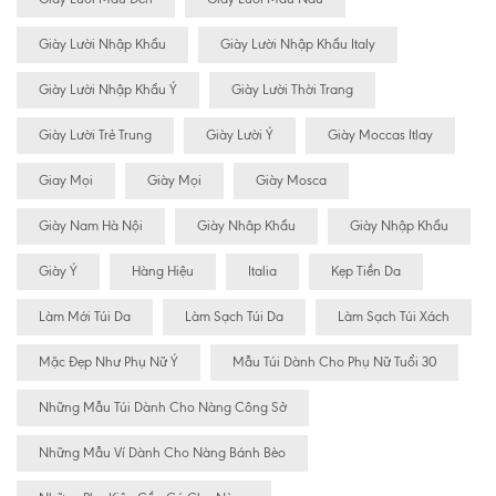
Giày Lười Nhập Khẩu
Giày Lười Nhập Khẩu Italy
Giày Lười Nhập Khẩu Ý
Giày Lười Thời Trang
Giày Lười Trẻ Trung
Giày Lười Ý
Giày Moccas Itlay
Giay Mọi
Giày Mọi
Giày Mosca
Giày Nam Hà Nội
Giày Nhâp Khẩu
Giày Nhập Khẩu
Giày Ý
Hàng Hiệu
Italia
Kẹp Tiền Da
Làm Mới Túi Da
Làm Sạch Túi Da
Làm Sạch Túi Xách
Mặc Đẹp Như Phụ Nữ Ý
Mẫu Túi Dành Cho Phụ Nữ Tuổi 30
Những Mẫu Túi Dành Cho Nàng Công Sở
Những Mẫu Ví Dành Cho Nàng Bánh Bèo