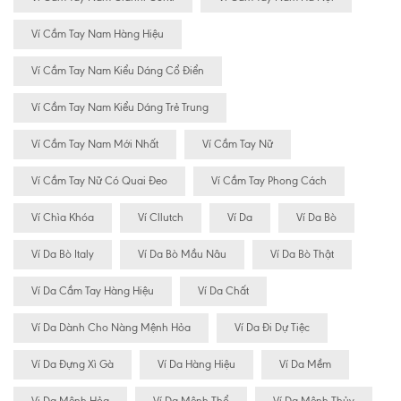
Ví Cầm Tay Nam Hàng Hiệu
Ví Cầm Tay Nam Kiểu Dáng Cổ Điển
Ví Cầm Tay Nam Kiểu Dáng Trẻ Trung
Ví Cầm Tay Nam Mới Nhất
Ví Cầm Tay Nữ
Ví Cầm Tay Nữ Có Quai Đeo
Ví Cầm Tay Phong Cách
Ví Chìa Khóa
Ví Cllutch
Ví Da
Ví Da Bò
Ví Da Bò Italy
Ví Da Bò Mầu Nâu
Ví Da Bò Thật
Ví Da Cầm Tay Hàng Hiệu
Ví Da Chất
Ví Da Dành Cho Nàng Mệnh Hỏa
Ví Da Đi Dự Tiệc
Ví Da Đựng Xì Gà
Ví Da Hàng Hiệu
Ví Da Mềm
Vi Da Mệnh Hỏa
Ví Da Mệnh Thổ
Ví Da Mệnh Thủy