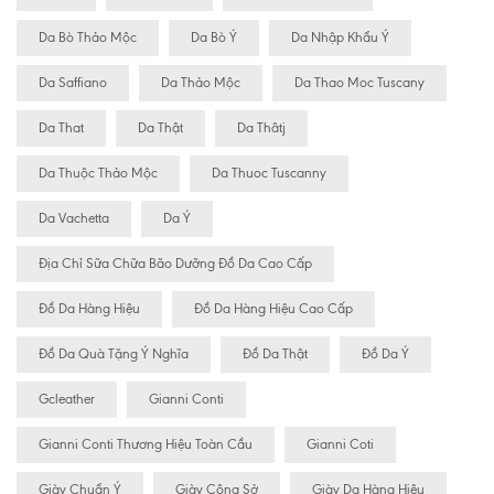
Da Bò Thảo Mộc
Da Bò Ý
Da Nhập Khẩu Ý
Da Saffiano
Da Thảo Mộc
Da Thao Moc Tuscany
Da That
Da Thật
Da Thâtj
Da Thuộc Thảo Mộc
Da Thuoc Tuscanny
Da Vachetta
Da Ý
Địa Chỉ Sữa Chữa Bão Dưỡng Đồ Da Cao Cấp
Đồ Da Hàng Hiệu
Đồ Da Hàng Hiệu Cao Cấp
Đồ Da Quà Tặng Ý Nghĩa
Đồ Da Thật
Đồ Da Ý
Gcleather
Gianni Conti
Gianni Conti Thương Hiệu Toàn Cầu
Gianni Coti
Giày Chuẩn Ý
Giày Công Sở
Giày Da Hàng Hiệu