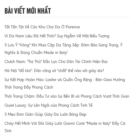
Bài Viết Mới Nhất
Tất Tần Tật Về Các Khu Chợ Da Ở Florence
Ví Da Nam Liệu Đã Hết Thời? Suy Ngẫm Về Một Biểu Tượng
5 Lưu Ý "Vàng" Khi Mua Cặp Da Tặng Sếp: Đảm Bảo Sang Trọng, Ý
Nghĩa & Đúng Chuẩn Made in Italy!
Clutch Nam: "Trợ Thủ" Đắc Lực Cho Dân Tài Chính Hiện Đại
Hà Nội "đổ lửa": Dân công sở "chất" thế nào với giày da?
Sự Kết Hợp Hoàn Hảo: Loafer và Quần Ống Rộng - Bản Giao Hưởng
Thời Trang Đầy Phong Cách
Thời Trang Chậm: Đầu Tư vào Sự Bền Bỉ và Phong Cách Vượt Thời Gian
Quiet Luxury: Sự Lên Ngôi của Phong Cách Tinh Tế
5 Mẹo Đơn Giản Giúp Giày Da Luôn Bóng Đẹp
Cháy Hết Mình Với Đôi Giày Lười Gianni Conti "Made in Italy" Đầy Cá
Tính