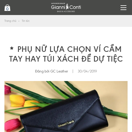
0
Trang chủ
Tin tức
PHỤ NỮ LỰA CHỌN VÍ CẦM
TAY HAY TÚI XÁCH ĐỂ DỰ TIỆC
Đăng bởi GC Leather
|
30/04/2019