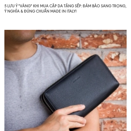
5 LƯU Ý "VÀNG" KHI MUA CẶP DA TẶNG SẾP: ĐẢM BẢO SANG TRỌNG,
Ý NGHĨA & ĐÚNG CHUẨN MADE IN ITALY!