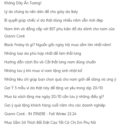
Không Dây Ấn Tượng!
Lý do chúng ta nên dán đế cho giày da Italy
Bí quyết giúp chiếc ví da thật dùng nhiều năm vẫn mới đẹp
Nam tính và đẳng cấp với BST phụ kiện đồ da dành cho nam của
Gianni Conti
Black Friday là gì? Nguồn gốc ngày hội mua sắm lớn nhất năm!
Những loại da phù hợp nhất để làm thắt lưng
Hướng dẫn cách Đo và Cắt thắt lưng nam đúng chuẩn
Những lưu ý khi mua ví nam tặng sinh nhật bố
Những tiêu chí giúp bạn chọn quà cho nam giới dễ dàng và ưng ý
Gợi Ý 5 mẫu ví da thật này để tặng vợ yêu trong dịp 20/10
Mua túi xách tặng mẹ ngày 20/10 cần lưu ý những điều gì?
Gợi ý quà tặng khách hàng cuối năm cho các doanh nghiệp
Gianni Conti - IN ITINERE - Fall Winter 23.24
Mua Sắm Sở Thích Bất Diệt Của Tất Cả Chị Em Phụ Nữ