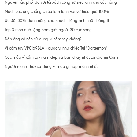
Nguyên tắc phối đồ với túi xách công sở siêu xinh cho các nàng
Mách các ông chồng chiêu làm lành với vợ hiệu quả 100%
Ưu đãi 30% dành riêng cho Khách Hàng sinh nhật tháng 8
Top 3 món quà tặng nam giới ngoài 30 cực sang
Đàn ông có nên sử dụng ví cầm tay không?
Ví cầm tay VP0169BLA - được ví như chiếc Túi "Doraemon"
Các mẫu ví cầm tay nam đẹp và bán chạy nhất tại Gianni Conti
Người mệnh Thủy sử dụng ví màu gì hợp mệnh nhất