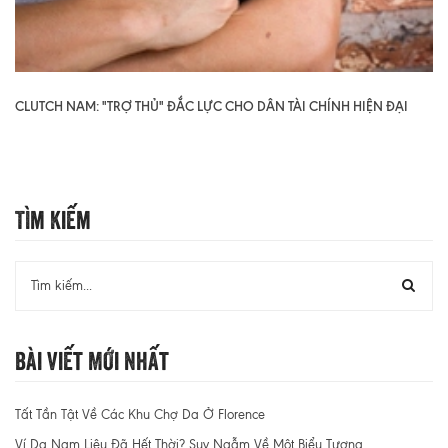
CLUTCH NAM: "TRỢ THỦ" ĐẮC LỰC CHO DÂN TÀI CHÍNH HIỆN ĐẠI
Tìm Kiếm
Bài Viết Mới Nhất
Tất Tần Tật Về Các Khu Chợ Da Ở Florence
Ví Da Nam Liệu Đã Hết Thời? Suy Ngẫm Về Một Biểu Tượng