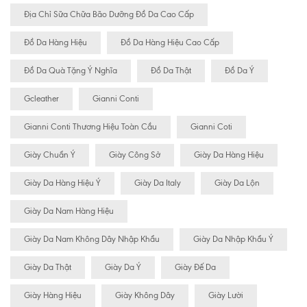
Địa Chỉ Sữa Chữa Bão Dưỡng Đồ Da Cao Cấp
Đồ Da Hàng Hiệu
Đồ Da Hàng Hiệu Cao Cấp
Đồ Da Quà Tặng Ý Nghĩa
Đồ Da Thật
Đồ Da Ý
Gcleather
Gianni Conti
Gianni Conti Thương Hiệu Toàn Cầu
Gianni Coti
Giày Chuẩn Ý
Giày Công Sở
Giày Da Hàng Hiệu
Giày Da Hàng Hiệu Ý
Giày Da Italy
Giày Da Lộn
Giày Da Nam Hàng Hiệu
Giày Da Nam Không Dây Nhập Khẩu
Giày Da Nhập Khẩu Ý
Giày Da Thật
Giày Da Ý
Giày Đế Da
Giày Hàng Hiệu
Giày Không Dây
Giày Lười