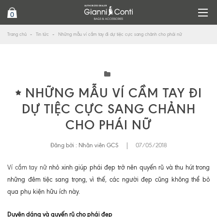
0
Trang chủ
Tin tức
Những mẫu ví cầm tay đi dự tiệc cực sang chảnh cho phái nữ
NHỮNG MẪU VÍ CẦM TAY ĐI
DỰ TIỆC CỰC SANG CHẢNH
CHO PHÁI NỮ
Đăng bởi :
Nhân viên GCS
|
07/05/2018
Ví cầm tay nữ
nhỏ xinh giúp phái đẹp trở nên quyến rũ và thu hút trong
những đêm tiệc sang trọng, vì thế, các người đẹp cũng không thể bỏ
qua phụ kiện hữu ích này.
Duyên dáng và quyến rũ cho phái đẹp