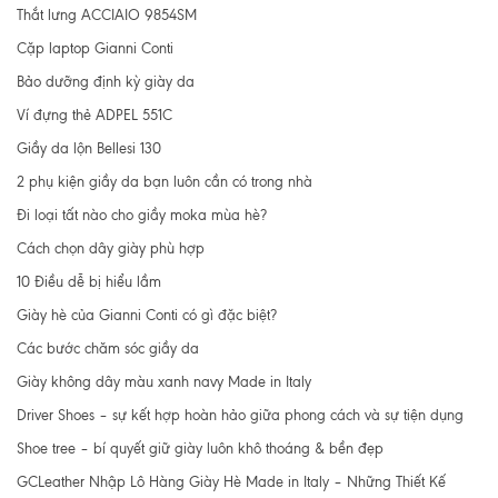
Thắt lưng ACCIAIO 9854SM
Cặp laptop Gianni Conti
Bảo dưỡng định kỳ giày da
Ví đựng thẻ ADPEL 551C
Giầy da lộn Bellesi 130
2 phụ kiện giầy da bạn luôn cần có trong nhà
Đi loại tất nào cho giầy moka mùa hè?
Cách chọn dây giày phù hợp
10 Điều dễ bị hiểu lầm
Giày hè của Gianni Conti có gì đặc biệt?
Các bước chăm sóc giầy da
Giày không dây màu xanh navy Made in Italy
Driver Shoes – sự kết hợp hoàn hảo giữa phong cách và sự tiện dụng
Shoe tree – bí quyết giữ giày luôn khô thoáng & bền đẹp
GCLeather Nhập Lô Hàng Giày Hè Made in Italy – Những Thiết Kế