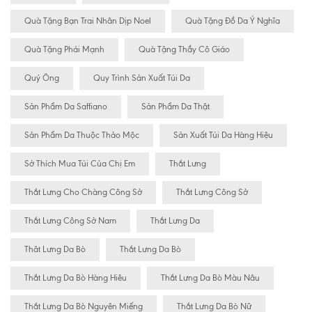
Quà Tặng Bạn Trai Nhân Dịp Noel
Quà Tặng Đồ Da Ý Nghĩa
Quà Tặng Phái Mạnh
Quà Tặng Thầy Cô Giáo
Quý Ông
Quy Trình Sản Xuất Túi Da
Sản Phẩm Da Saffiano
Sản Phẩm Da Thật
Sản Phẩm Da Thuộc Thảo Mộc
Sản Xuất Túi Da Hàng Hiệu
Sở Thích Mua Túi Của Chị Em
Thắt Lưng
Thắt Lưng Cho Chàng Công Sở
Thắt Lưng Công Sở
Thắt Lưng Công Sở Nam
Thắt Lưng Da
Thăt Lưng Da Bò
Thắt Lưng Da Bò
Thắt Lưng Da Bò Hàng Hiêu
Thắt Lưng Da Bò Màu Nâu
Thắt Lưng Da Bò Nguyên Miếng
Thắt Lưng Da Bò Nữ