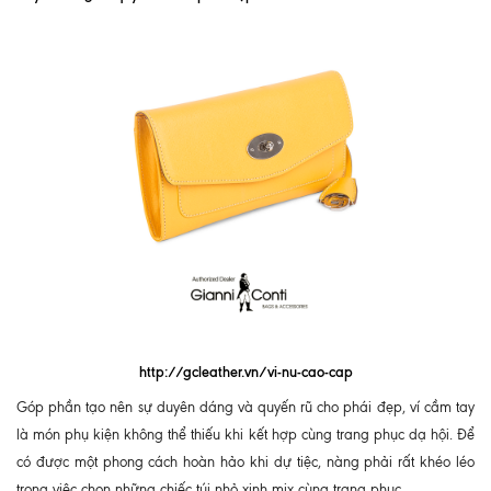
http://gcleather.vn/vi-nu-cao-cap
Góp phần tạo nên sự duyên dáng và quyến rũ cho phái đẹp, ví cầm tay
là món phụ kiện không thể thiếu khi kết hợp cùng trang phục dạ hội. Để
có được một phong cách hoàn hảo khi dự tiệc, nàng phải rất khéo léo
trong việc chọn những chiếc túi nhỏ xinh mix cùng trang phục.