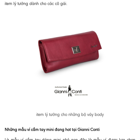
item lý tưởng dành cho các cô gái.
item lý tưởng cho những bộ váy body
Những mẫu ví cầm tay mini đang hot tại Gianni Conti
Là mẫu ví cầm tay dáng mini nhỏ gọn đây là mẫu ví được lựa chọn