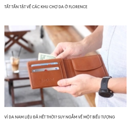
TẤT TẦN TẬT VỀ CÁC KHU CHỢ DA Ở FLORENCE
VÍ DA NAM LIỆU ĐÃ HẾT THỜI? SUY NGẪM VỀ MỘT BIỂU TƯỢNG