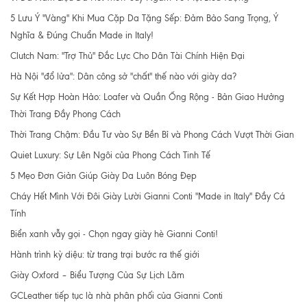
5 Lưu Ý "Vàng" Khi Mua Cặp Da Tặng Sếp: Đảm Bảo Sang Trọng, Ý
Nghĩa & Đúng Chuẩn Made in Italy!
Clutch Nam: "Trợ Thủ" Đắc Lực Cho Dân Tài Chính Hiện Đại
Hà Nội "đổ lửa": Dân công sở "chất" thế nào với giày da?
Sự Kết Hợp Hoàn Hảo: Loafer và Quần Ống Rộng - Bản Giao Hưởng
Thời Trang Đầy Phong Cách
Thời Trang Chậm: Đầu Tư vào Sự Bền Bỉ và Phong Cách Vượt Thời Gian
Quiet Luxury: Sự Lên Ngôi của Phong Cách Tinh Tế
5 Mẹo Đơn Giản Giúp Giày Da Luôn Bóng Đẹp
Cháy Hết Mình Với Đôi Giày Lười Gianni Conti "Made in Italy" Đầy Cá
Tính
Biển xanh vẫy gọi - Chọn ngay giày hè Gianni Conti!
Hành trình kỳ diệu: từ trang trại bước ra thế giới
Giày Oxford – Biểu Tượng Của Sự Lịch Lãm
GCLeather tiếp tục là nhà phân phối của Gianni Conti