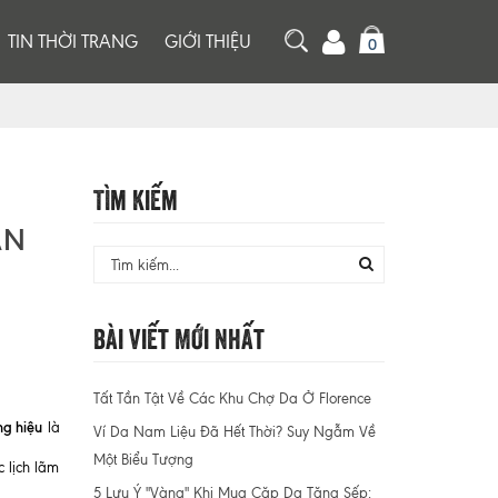
TIN THỜI TRANG
GIỚI THIỆU
0
Tìm Kiếm
ÀN
Bài Viết Mới Nhất
Tất Tần Tật Về Các Khu Chợ Da Ở Florence
ng hiệu
là
Ví Da Nam Liệu Đã Hết Thời? Suy Ngẫm Về
Một Biểu Tượng
 lịch lãm
5 Lưu Ý "Vàng" Khi Mua Cặp Da Tặng Sếp: