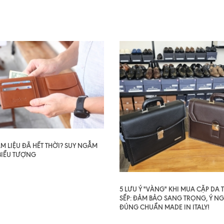
AM LIỆU ĐÃ HẾT THỜI? SUY NGẪM
BIỂU TƯỢNG
5 LƯU Ý "VÀNG" KHI MUA CẶP DA
SẾP: ĐẢM BẢO SANG TRỌNG, Ý NG
ĐÚNG CHUẨN MADE IN ITALY!