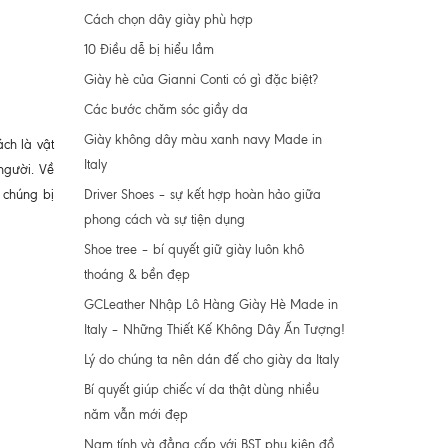
Cách chọn dây giày phù hợp
10 Điều dễ bị hiểu lầm
Giày hè của Gianni Conti có gì đặc biệt?
Các bước chăm sóc giầy da
Giày không dây màu xanh navy Made in
ch là vật
Italy
người. Về
Driver Shoes – sự kết hợp hoàn hảo giữa
 chúng bị
phong cách và sự tiện dụng
Shoe tree – bí quyết giữ giày luôn khô
thoáng & bền đẹp
GCLeather Nhập Lô Hàng Giày Hè Made in
Italy – Những Thiết Kế Không Dây Ấn Tượng!
Lý do chúng ta nên dán đế cho giày da Italy
Bí quyết giúp chiếc ví da thật dùng nhiều
năm vẫn mới đẹp
Nam tính và đẳng cấp với BST phụ kiện đồ