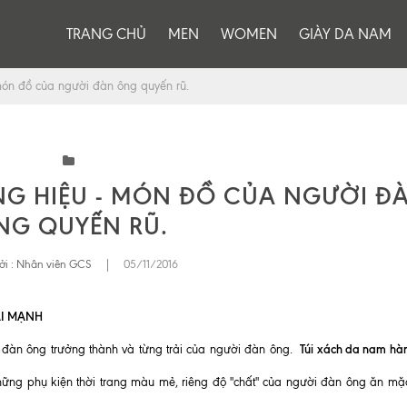
TRANG CHỦ
MEN
WOMEN
GIÀY DA NAM
món đồ của người đàn ông quyến rũ.
NG HIỆU - MÓN ĐỒ CỦA NGƯỜI Đ
NG QUYẾN RŨ.
ởi :
Nhân viên GCS
|
05/11/2016
ÁI MẠNH
Túi xách da nam hà
 đàn ông trưởng thành và từng trải của người đàn ông.
hững phụ kiện thời trang màu mẻ, riêng độ "chất" của người đàn ông ăn mặc