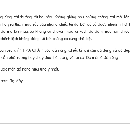
 từng trải thường rất hài hòa. Không giống như những chàng trai mới lớn 
ải họ yêu thích màu sắc của những chiếc túi da bởi dù có được nhuộm như t
da mà lên màu. Sẽ không có chuyện màu túi xách da đậm màu hơn chiếc 
chênh lệch không đáng kể bởi chúng có cùng chất liệu.
ôn tiêu chí “ÍT MÀ CHẤT” của đàn ông. Chiếc túi chỉ cần đủ dùng và đủ đẹp
cần phô trương hay chạy đua thời trang với ai cả. Đó mới là đàn ông.
được món đồ hàng hiệu ưng ý nhất.
Tại đây
o nam: