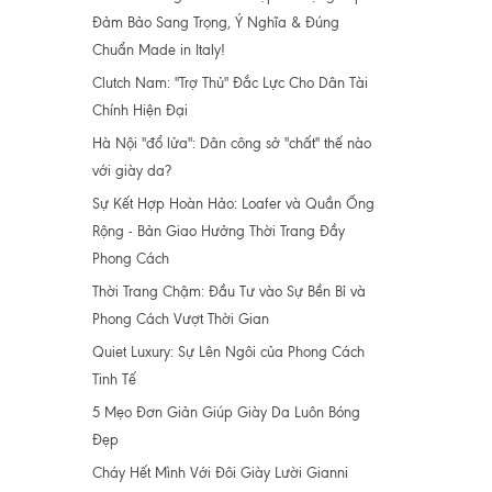
Đảm Bảo Sang Trọng, Ý Nghĩa & Đúng
Chuẩn Made in Italy!
Clutch Nam: "Trợ Thủ" Đắc Lực Cho Dân Tài
Chính Hiện Đại
Hà Nội "đổ lửa": Dân công sở "chất" thế nào
với giày da?
Sự Kết Hợp Hoàn Hảo: Loafer và Quần Ống
Rộng - Bản Giao Hưởng Thời Trang Đầy
Phong Cách
Thời Trang Chậm: Đầu Tư vào Sự Bền Bỉ và
Phong Cách Vượt Thời Gian
Quiet Luxury: Sự Lên Ngôi của Phong Cách
Tinh Tế
5 Mẹo Đơn Giản Giúp Giày Da Luôn Bóng
Đẹp
Cháy Hết Mình Với Đôi Giày Lười Gianni