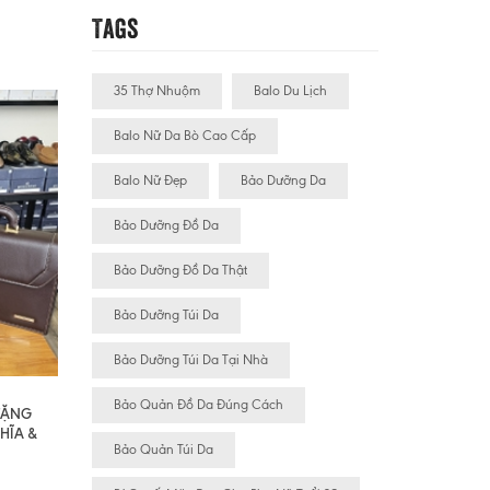
Tags
35 Thợ Nhuộm
Balo Du Lịch
Balo Nữ Da Bò Cao Cấp
Balo Nữ Đẹp
Bảo Dưỡng Da
Bảo Dưỡng Đồ Da
Bảo Dưỡng Đồ Da Thật
Bảo Dưỡng Túi Da
Bảo Dưỡng Túi Da Tại Nhà
Bảo Quản Đồ Da Đúng Cách
 TẶNG
HĨA &
Bảo Quản Túi Da