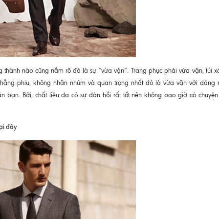
thành nào cũng nắm rõ đó là sự “vừa vặn”. Trang phục phải vừa vặn, túi xá
phẳng phiu, không nhăn nhúm và quan trọng nhất đó là vừa vặn với dáng 
n bạn. Bởi, chất liệu da có sự đàn hồi rất tốt nên không bao giờ có chuyện
ại đây