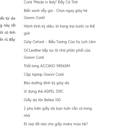
Conti "Made in Italy" Đầy Cá Tính
Biển xanh vẫy gọi - Chọn ngay giày hè
Gianni Conti!
ếc túi da
g này rất
Hành trình kỳ diệu: từ trang trại bước ra thế
i có tính
giới
ến rũ đầy
Giày Oxford – Biểu Tượng Của Sự Lịch Lãm
GCLeather tiếp tục là nhà phân phối của
Gianni Conti
Thắt lưng ACCIAIO 9854SM
Cặp laptop Gianni Conti
Bảo dưỡng định kỳ giày da
Ví đựng thẻ ADPEL 551C
Giầy da lộn Bellesi 130
2 phụ kiện giầy da bạn luôn cần có trong
nhà
Đi loại tất nào cho giầy moka mùa hè?