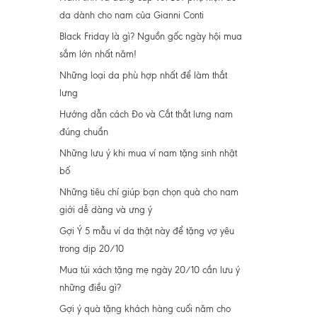
da dành cho nam của Gianni Conti
Black Friday là gì? Nguồn gốc ngày hội mua
sắm lớn nhất năm!
Những loại da phù hợp nhất để làm thắt
lưng
Hướng dẫn cách Đo và Cắt thắt lưng nam
đúng chuẩn
Những lưu ý khi mua ví nam tặng sinh nhật
bố
Những tiêu chí giúp bạn chọn quà cho nam
giới dễ dàng và ưng ý
Gợi Ý 5 mẫu ví da thật này để tặng vợ yêu
trong dịp 20/10
Mua túi xách tặng mẹ ngày 20/10 cần lưu ý
những điều gì?
Gợi ý quà tặng khách hàng cuối năm cho