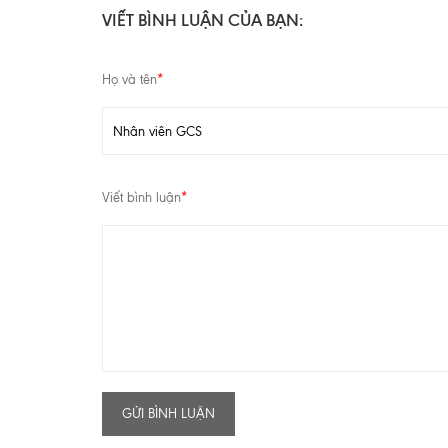
VIẾT BÌNH LUẬN CỦA BẠN:
Họ và tên
*
Viết bình luận
*
GỬI BÌNH LUẬN