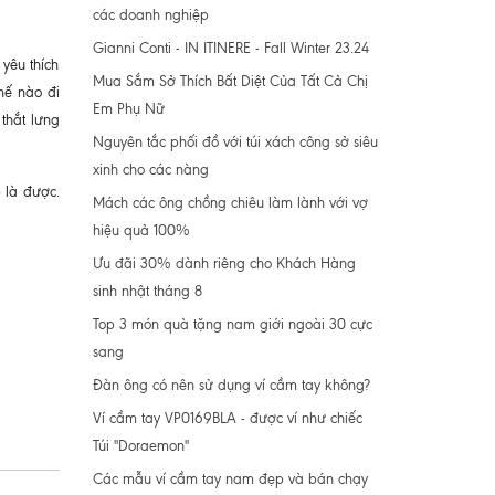
các doanh nghiệp
Gianni Conti - IN ITINERE - Fall Winter 23.24
yêu thích
Mua Sắm Sở Thích Bất Diệt Của Tất Cả Chị
hế nào đi
Em Phụ Nữ
thắt lưng
Nguyên tắc phối đồ với túi xách công sở siêu
xinh cho các nàng
 là được.
Mách các ông chồng chiêu làm lành với vợ
hiệu quả 100%
Ưu đãi 30% dành riêng cho Khách Hàng
sinh nhật tháng 8
Top 3 món quà tặng nam giới ngoài 30 cực
sang
Đàn ông có nên sử dụng ví cầm tay không?
Ví cầm tay VP0169BLA - được ví như chiếc
Túi "Doraemon"
Các mẫu ví cầm tay nam đẹp và bán chạy