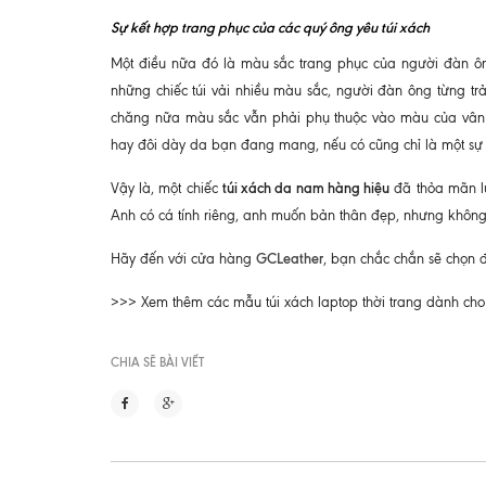
Sự kết hợp trang phục của các quý ông yêu túi xách
Một điều nữa đó là màu sắc trang phục của người đàn ông
những chiếc túi vải nhiều màu sắc, người đàn ông từng tr
chăng nữa màu sắc vẫn phải phụ thuộc vào màu của vân 
hay đôi dày da bạn đang mang, nếu có cũng chỉ là một sự 
túi xách da nam hàng hiệu
Vậy là, một chiếc
đã thỏa mãn lu
Anh có cá tính riêng, anh muốn bản thân đẹp, nhưng không 
GCLeather
Hãy đến với cửa hàng
, bạn chắc chắn sẽ chọn 
>>> Xem thêm các mẫu túi xách laptop thời trang dành ch
CHIA SẼ BÀI VIẾT