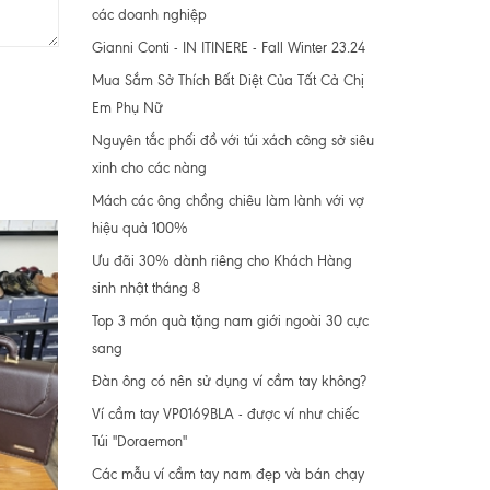
các doanh nghiệp
Gianni Conti - IN ITINERE - Fall Winter 23.24
Mua Sắm Sở Thích Bất Diệt Của Tất Cả Chị
Em Phụ Nữ
Nguyên tắc phối đồ với túi xách công sở siêu
xinh cho các nàng
Mách các ông chồng chiêu làm lành với vợ
hiệu quả 100%
Ưu đãi 30% dành riêng cho Khách Hàng
sinh nhật tháng 8
Top 3 món quà tặng nam giới ngoài 30 cực
sang
Đàn ông có nên sử dụng ví cầm tay không?
Ví cầm tay VP0169BLA - được ví như chiếc
Túi "Doraemon"
Các mẫu ví cầm tay nam đẹp và bán chạy