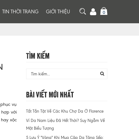
TIN THỜI TRANG
GIỚI THIỆU
0
Tìm Kiếm
N
Bài Viết Mới Nhất
 phục vụ
Tất Tần Tật Về Các Khu Chợ Da Ở Florence
ù hợp với
 hay xộc
Ví Da Nam Liệu Đã Hết Thời? Suy Ngẫm Về
Một Biểu Tượng
5 Lưu Ý "Vàng" Khi Mua Cặp Da Tặng Sếp: