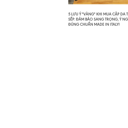
5 LƯU Ý "VÀNG" KHI MUA CẶP DA
SẾP: ĐẢM BẢO SANG TRỌNG, Ý NG
ĐÚNG CHUẨN MADE IN ITALY!