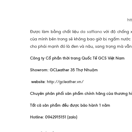
ht
Được làm bằng chất liệu
da saffiano
với độ chống 
của mình bên trong sẽ không bao giờ bị ngấm nước
cho phái mạnh đó là đen và nâu, sang trọng mà vẫn 
Công ty Cổ phần thời trang Quốc Tế GCS Việt Nam
Showrom: GCLeather 35 Thợ Nhuộm
website:
http://gcleather.vn/
Chuyên phân phối sản phẩm chính hãng của thương hiệu
Tất cả sản phẩm đều được bảo hành 1 năm
Hotline: 0942915151 (zalo)