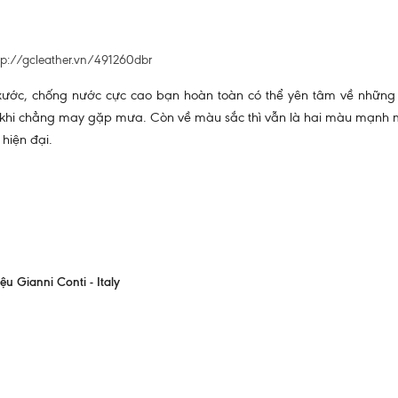
tp://gcleather.vn/491260dbr
xước, chống nước cực cao bạn hoàn toàn có thể yên tâm về nhữn
 khi chẳng may gặp mưa. Còn về màu sắc thì vẫn là hai màu mạnh
hiện đại.
 Gianni Conti - Italy