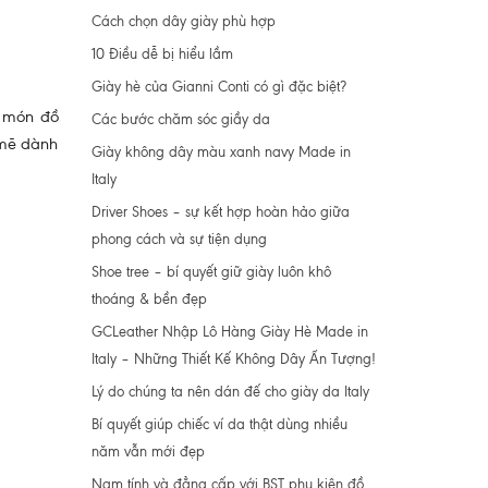
Cách chọn dây giày phù hợp
10 Điều dễ bị hiểu lầm
Giày hè của Gianni Conti có gì đặc biệt?
g món đồ
Các bước chăm sóc giầy da
 mẽ dành
Giày không dây màu xanh navy Made in
Italy
Driver Shoes – sự kết hợp hoàn hảo giữa
phong cách và sự tiện dụng
Shoe tree – bí quyết giữ giày luôn khô
thoáng & bền đẹp
GCLeather Nhập Lô Hàng Giày Hè Made in
Italy – Những Thiết Kế Không Dây Ấn Tượng!
Lý do chúng ta nên dán đế cho giày da Italy
Bí quyết giúp chiếc ví da thật dùng nhiều
năm vẫn mới đẹp
Nam tính và đẳng cấp với BST phụ kiện đồ