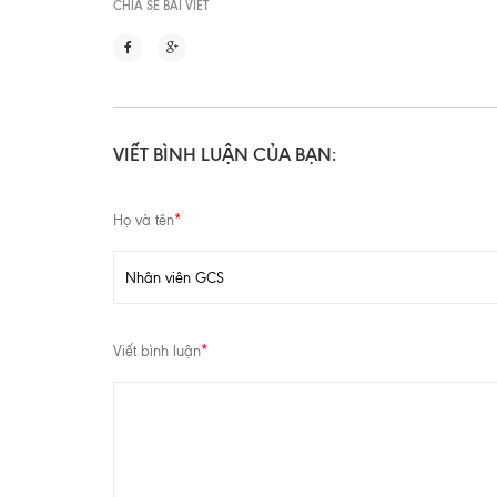
CHIA SẼ BÀI VIẾT
VIẾT BÌNH LUẬN CỦA BẠN:
Họ và tên
*
Viết bình luận
*