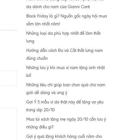
da dành cho nam của Gianni Conti
Black Friday là gì? Nguồn gốc ngày hội mua
sắm lớn nhất năm!
Những loại da phù hợp nhất để làm thắt
lưng
Hướng dẫn cách Đo và Cắt thắt lưng nam
đúng chuẩn
Những lưu ý khi mua ví nam tặng sinh nhật
bố
Những tiêu chí giúp bạn chọn quà cho nam
giới dễ dàng và ưng ý
Gợi Ý 5 mẫu ví da thật này để tặng vợ yêu
trong dịp 20/10
Mua túi xách tặng mẹ ngày 20/10 cần lưu ý
những điều gì?
Gợi ý quà tặng khách hàng cuối năm cho