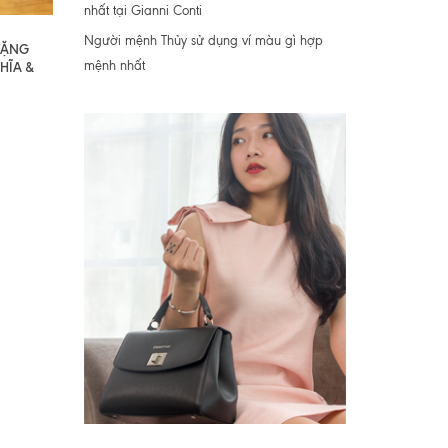
nhất tại Gianni Conti
Người mệnh Thủy sử dụng ví màu gì hợp
 TẶNG
mệnh nhất
HĨA &