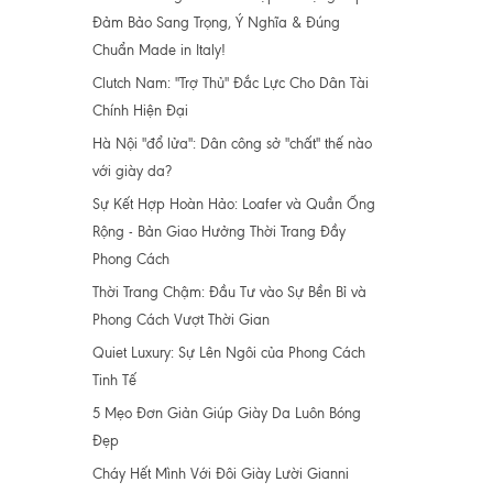
Đảm Bảo Sang Trọng, Ý Nghĩa & Đúng
Chuẩn Made in Italy!
Clutch Nam: "Trợ Thủ" Đắc Lực Cho Dân Tài
Chính Hiện Đại
Hà Nội "đổ lửa": Dân công sở "chất" thế nào
với giày da?
Sự Kết Hợp Hoàn Hảo: Loafer và Quần Ống
Rộng - Bản Giao Hưởng Thời Trang Đầy
Phong Cách
Thời Trang Chậm: Đầu Tư vào Sự Bền Bỉ và
Phong Cách Vượt Thời Gian
Quiet Luxury: Sự Lên Ngôi của Phong Cách
Tinh Tế
5 Mẹo Đơn Giản Giúp Giày Da Luôn Bóng
Đẹp
Cháy Hết Mình Với Đôi Giày Lười Gianni