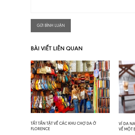
GỬI BÌNH LUẬN
BÀI VIẾT LIÊN QUAN
TẤT TẦN TẬT VỀ CÁC KHU CHỢ DA Ở
VÍ DA N
FLORENCE
VỀ MỘT 