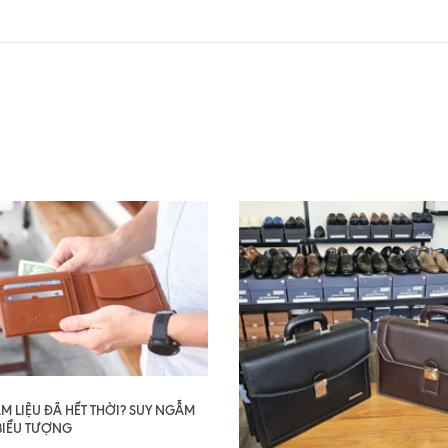
AM LIỆU ĐÃ HẾT THỜI? SUY NGẪM
BIỂU TƯỢNG