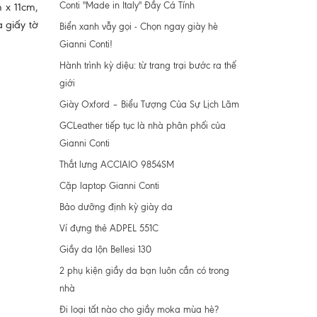
Conti "Made in Italy" Đầy Cá Tính
 x 11cm,
 giấy tờ
Biển xanh vẫy gọi - Chọn ngay giày hè
Gianni Conti!
Hành trình kỳ diệu: từ trang trại bước ra thế
giới
Giày Oxford – Biểu Tượng Của Sự Lịch Lãm
GCLeather tiếp tục là nhà phân phối của
Gianni Conti
Thắt lưng ACCIAIO 9854SM
Cặp laptop Gianni Conti
Bảo dưỡng định kỳ giày da
Ví đựng thẻ ADPEL 551C
Giầy da lộn Bellesi 130
2 phụ kiện giầy da bạn luôn cần có trong
nhà
Đi loại tất nào cho giầy moka mùa hè?