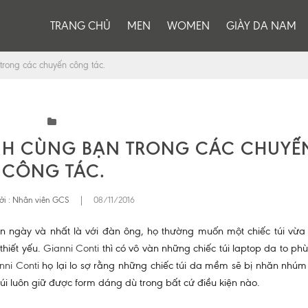
TRANG CHỦ
MEN
WOMEN
GIÀY DA NAM
trong các chuyến công tác.
NH CÙNG BẠN TRONG CÁC CHUYẾ
CÔNG TÁC.
ởi :
Nhân viên GCS
|
08/11/2016
ắn ngày và nhất là với đàn ông, họ thường muốn một chiếc túi vừa
hiết yếu.
Gianni Conti
thì có vô vàn những chiếc túi laptop da to ph
nni Conti
họ lại lo sợ rằng những chiếc túi da mềm sẽ bị nhăn nhúm
úi luôn giữ được form dáng dù trong bất cứ điều kiện nào.