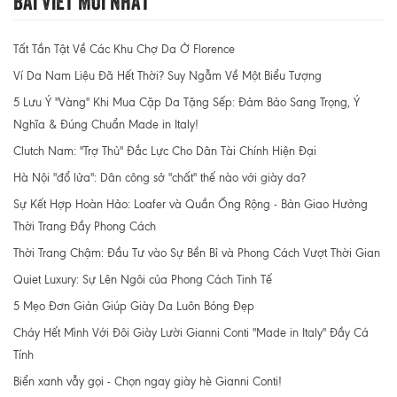
Tất Tần Tật Về Các Khu Chợ Da Ở Florence
Ví Da Nam Liệu Đã Hết Thời? Suy Ngẫm Về Một Biểu Tượng
5 Lưu Ý "Vàng" Khi Mua Cặp Da Tặng Sếp: Đảm Bảo Sang Trọng, Ý
Nghĩa & Đúng Chuẩn Made in Italy!
Clutch Nam: "Trợ Thủ" Đắc Lực Cho Dân Tài Chính Hiện Đại
Hà Nội "đổ lửa": Dân công sở "chất" thế nào với giày da?
Sự Kết Hợp Hoàn Hảo: Loafer và Quần Ống Rộng - Bản Giao Hưởng
Thời Trang Đầy Phong Cách
Thời Trang Chậm: Đầu Tư vào Sự Bền Bỉ và Phong Cách Vượt Thời Gian
Quiet Luxury: Sự Lên Ngôi của Phong Cách Tinh Tế
5 Mẹo Đơn Giản Giúp Giày Da Luôn Bóng Đẹp
Cháy Hết Mình Với Đôi Giày Lười Gianni Conti "Made in Italy" Đầy Cá
Tính
Biển xanh vẫy gọi - Chọn ngay giày hè Gianni Conti!