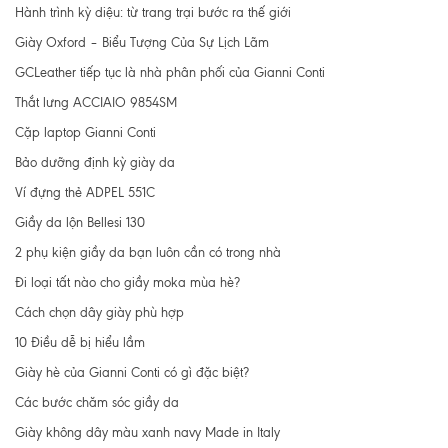
Hành trình kỳ diệu: từ trang trại bước ra thế giới
Giày Oxford – Biểu Tượng Của Sự Lịch Lãm
GCLeather tiếp tục là nhà phân phối của Gianni Conti
Thắt lưng ACCIAIO 9854SM
Cặp laptop Gianni Conti
Bảo dưỡng định kỳ giày da
Ví đựng thẻ ADPEL 551C
Giầy da lộn Bellesi 130
2 phụ kiện giầy da bạn luôn cần có trong nhà
Đi loại tất nào cho giầy moka mùa hè?
Cách chọn dây giày phù hợp
10 Điều dễ bị hiểu lầm
Giày hè của Gianni Conti có gì đặc biệt?
Các bước chăm sóc giầy da
Giày không dây màu xanh navy Made in Italy