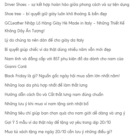
Driver Shoes – sự kết hợp hoàn hảo giữa phong cách và sự tiện dụng
Shoe tree – bí quyết giữ giày luôn khô thoáng & bền đẹp
GCLeather Nhập Lô Hàng Giày Hè Made in Italy – Những Thiết Kế
Không Dây Ấn Tượng!
Lý do chúng ta nên dán đế cho giày da Italy
Bí quyết giúp chiếc ví da thật dùng nhiều năm vẫn mới đẹp
Nam tính và đẳng cấp với BST phụ kiện đồ da dành cho nam của
Gianni Conti
Black Friday là gì? Nguồn gốc ngày hội mua sắm lớn nhất năm!
Những loại da phù hợp nhất để làm thắt lưng
Hướng dẫn cách Đo và Cắt thắt lưng nam đúng chuẩn
Những lưu ý khi mua ví nam tặng sinh nhật bố
Những tiêu chí giúp bạn chọn quà cho nam giới dễ dàng và ưng ý
Gợi Ý 5 mẫu ví da thật này để tặng vợ yêu trong dịp 20/10
Mua túi xách tặng mẹ ngày 20/10 cần lưu ý những điều gì?