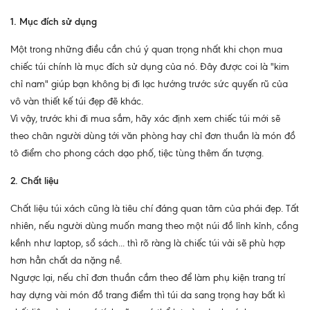
1. Mục đích sử dụng
Một trong những điều cần chú ý quan trọng nhất khi chọn mua
chiếc túi chính là mục đích sử dụng của nó. Đây được coi là "kim
chỉ nam" giúp bạn không bị đi lạc hướng trước sức quyến rũ của
vô vàn thiết kế túi đẹp đẽ khác.
Vì vậy, trước khi đi mua sắm, hãy xác định xem chiếc túi mới sẽ
theo chân người dùng tới văn phòng hay chỉ đơn thuần là món đồ
tô điểm cho phong cách dạo phố, tiệc tùng thêm ấn tượng.
2. Chất liệu
Chất liệu túi xách cũng là tiêu chí đáng quan tâm của phái đẹp. Tất
nhiên, nếu người dùng muốn mang theo một núi đồ lỉnh kỉnh, cồng
kềnh như laptop, sổ sách... thì rõ ràng là chiếc túi vải sẽ phù hợp
hơn hẳn chất da nặng nề.
Ngược lại, nếu chỉ đơn thuần cầm theo để làm phụ kiện trang trí
hay dựng vài món đồ trang điểm thì túi da sang trọng hay bất kì