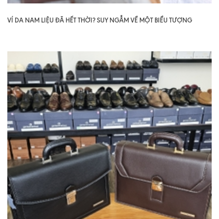
VÍ DA NAM LIỆU ĐÃ HẾT THỜI? SUY NGẪM VỀ MỘT BIỂU TƯỢNG