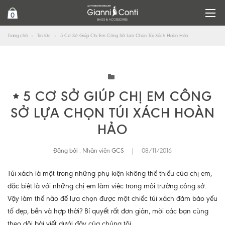
0
Trang chủ
Tin tức
5 Cơ Sở Giúp Chị Em Công Sở Lựa Chọn Túi Xách Hoàn Hảo
5 CƠ SỞ GIÚP CHỊ EM CÔNG
SỞ LỰA CHỌN TÚI XÁCH HOÀN
HẢO
Đăng bởi :
Nhân viên GCS
|
08/11/2016
Túi xách là một trong những phụ kiện không thể thiếu của chị em,
đặc biệt là với những chị em làm việc trong môi trường công sở.
Vậy làm thế nào để lựa chọn được một chiếc túi xách đảm bảo yếu
tố đẹp, bền và hợp thời? Bí quyết rất đơn giản, mời các bạn cùng
theo dõi bài viết dưới đây của chúng tôi.