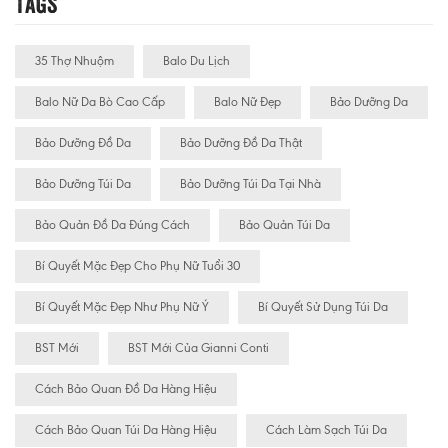
Tags
35 Thợ Nhuộm
Balo Du Lịch
Balo Nữ Da Bò Cao Cấp
Balo Nữ Đẹp
Bảo Dưỡng Da
Bảo Dưỡng Đồ Da
Bảo Dưỡng Đồ Da Thật
Bảo Dưỡng Túi Da
Bảo Dưỡng Túi Da Tại Nhà
Bảo Quản Đồ Da Đúng Cách
Bảo Quản Túi Da
Bí Quyết Mặc Đẹp Cho Phụ Nữ Tuổi 30
Bí Quyết Mặc Đẹp Như Phụ Nữ Ý
Bí Quyết Sử Dụng Túi Da
BST Mới
BST Mới Của Gianni Conti
Cách Bảo Quan Đồ Da Hàng Hiệu
Cách Bảo Quan Túi Da Hàng Hiệu
Cách Làm Sạch Túi Da