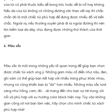
của túi có phải thuộc kiểu dễ bong tróc hoặc dễ bị nổ hay không.
Nếu da của túi không có những đường sờn theo vết tay thì chắc
chắn đó là một chiếc túi phù hợp để đựng được nhiều đồ và bền
chắc. Ngoài ra, nếu thường xuyên phải đi ra ngoài đường thì nên
tìm kiếm loại da dày, chịu đựng được những thử thách của thời
gian.
4. Màu sắc
Màu sắc là một trong những yếu tố quan trọng để giúp bạn chọn
được chiếc túi xách ưng ý. Những gam màu cổ điển như nâu, đen,
ghi xám có thể giúp bạn kết hợp với nhiều trang phục khác nhau,
nhưng nó cũng khiến bạn bị “dừ” hơn nhiều. Những màu sắc tươi
sáng như hồng, cam, đỏ… sẽ mang đến cho bạn sự trẻ trung, sôi
nổi và phù hợp với xu hướng color block hiện nay. Tùy vào không
gian công sở nơi bạn làm việc, hãy chọn cho mình chiếc túi xách
phù hợp nhé!