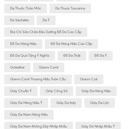
Da Thuộc Thảo Mộc
Da Thuoc Tuscanny
Da Vachetta
Da Ý
Địa Chỉ Sữa Chữa Bão Dưỡng Đồ Da Cao Cấp
Đồ Da Hàng Hiệu
Đồ Da Hàng Hiệu Cao Cấp
Đồ Da Quà Tặng Ý Nghĩa
Đồ Da Thật
Đồ Da Ý
Gcleather
Gianni Conti
Gianni Conti Thương Hiệu Toàn Cầu
Gianni Coti
Giày Chuẩn Ý
Giày Công Sở
Giày Da Hàng Hiệu
Giày Da Hàng Hiệu Ý
Giày Da Italy
Giày Da Lộn
Giày Da Nam Hàng Hiệu
Giày Da Nam Không Dây Nhập Khẩu
Giày Da Nhập Khẩu Ý