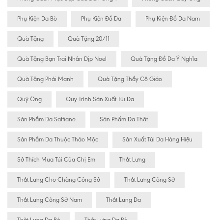
Phụ Kiện Da Bò
Phụ Kiện Đồ Da
Phụ Kiện Đồ Da Nam
Quà Tặng
Quà Tặng 20/11
Quà Tặng Bạn Trai Nhân Dịp Noel
Quà Tặng Đồ Da Ý Nghĩa
Quà Tặng Phái Mạnh
Quà Tặng Thầy Cô Giáo
Quý Ông
Quy Trình Sản Xuất Túi Da
Sản Phẩm Da Saffiano
Sản Phẩm Da Thật
Sản Phẩm Da Thuộc Thảo Mộc
Sản Xuất Túi Da Hàng Hiệu
Sở Thích Mua Túi Của Chị Em
Thắt Lưng
Thắt Lưng Cho Chàng Công Sở
Thắt Lưng Công Sở
Thắt Lưng Công Sở Nam
Thắt Lưng Da
Thăt Lưng Da Bò
Thắt Lưng Da Bò