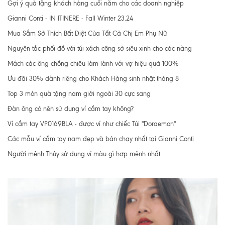
Gợi ý quà tặng khách hàng cuối năm cho các doanh nghiệp
Gianni Conti - IN ITINERE - Fall Winter 23.24
Mua Sắm Sở Thích Bất Diệt Của Tất Cả Chị Em Phụ Nữ
Nguyên tắc phối đồ với túi xách công sở siêu xinh cho các nàng
Mách các ông chồng chiêu làm lành với vợ hiệu quả 100%
Ưu đãi 30% dành riêng cho Khách Hàng sinh nhật tháng 8
Top 3 món quà tặng nam giới ngoài 30 cực sang
Đàn ông có nên sử dụng ví cầm tay không?
Ví cầm tay VP0169BLA - được ví như chiếc Túi "Doraemon"
Các mẫu ví cầm tay nam đẹp và bán chạy nhất tại Gianni Conti
Người mệnh Thủy sử dụng ví màu gì hợp mệnh nhất