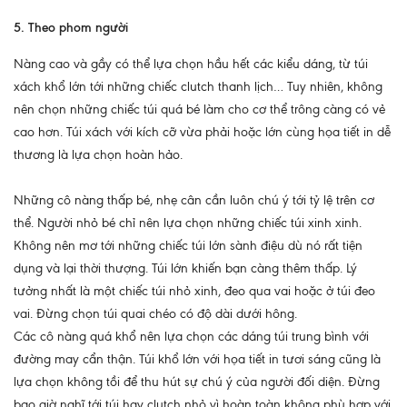
5. Theo phom người
Nàng cao và gầy có thể lựa chọn hầu hết các kiểu dáng, từ túi
xách khổ lớn tới những chiếc clutch thanh lịch… Tuy nhiên, không
nên chọn những chiếc túi quá bé làm cho cơ thể trông càng có vẻ
cao hơn. Túi xách với kích cỡ vừa phải hoặc lớn cùng họa tiết in dễ
thương là lựa chọn hoàn hảo.
Những cô nàng thấp bé, nhẹ cân cần luôn chú ý tới tỷ lệ trên cơ
thể. Người nhỏ bé chỉ nên lựa chọn những chiếc túi xinh xinh.
Không nên mơ tới những chiếc túi lớn sành điệu dù nó rất tiện
dụng và lại thời thượng. Túi lớn khiến bạn càng thêm thấp. Lý
tưởng nhất là một chiếc túi nhỏ xinh, đeo qua vai hoặc ở túi đeo
vai. Đừng chọn túi quai chéo có độ dài dưới hông.
Các cô nàng quá khổ nên lựa chọn các dáng túi trung bình với
đường may cẩn thận. Túi khổ lớn với họa tiết in tươi sáng cũng là
lựa chọn không tồi để thu hút sự chú ý của người đối diện. Đừng
bao giờ nghĩ tới túi hay clutch nhỏ vì hoàn toàn không phù hợp với