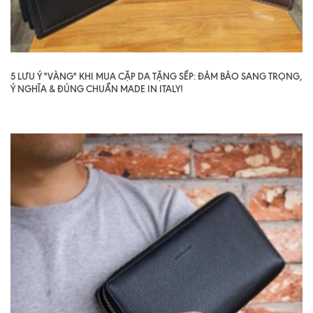
5 LƯU Ý "VÀNG" KHI MUA CẶP DA TẶNG SẾP: ĐẢM BẢO SANG TRỌNG,
Ý NGHĨA & ĐÚNG CHUẨN MADE IN ITALY!