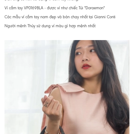
Ví cầm tay VP0169BLA - được ví như chiếc Túi "Doraemon"
Các mẫu ví cầm tay nam đẹp và bán chạy nhất tại Gianni Conti
Người mệnh Thủy sử dụng ví màu gì hợp mệnh nhất