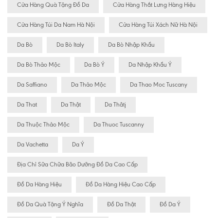
Cửa Hàng Quà Tặng Đồ Da
Cửa Hàng Thắt Lưng Hàng Hiệu
Cửa Hàng Túi Da Nam Hà Nội
Cửa Hàng Túi Xách Nữ Hà Nội
Da Bò
Da Bò Italy
Da Bò Nhập Khẩu
Da Bò Thảo Mộc
Da Bò Ý
Da Nhập Khẩu Ý
Da Saffiano
Da Thảo Mộc
Da Thao Moc Tuscany
Da That
Da Thật
Da Thâtj
Da Thuộc Thảo Mộc
Da Thuoc Tuscanny
Da Vachetta
Da Ý
Địa Chỉ Sữa Chữa Bão Dưỡng Đồ Da Cao Cấp
Đồ Da Hàng Hiệu
Đồ Da Hàng Hiệu Cao Cấp
Đồ Da Quà Tặng Ý Nghĩa
Đồ Da Thật
Đồ Da Ý