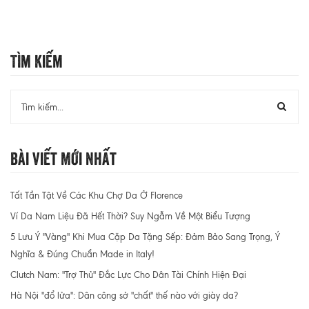
Tìm Kiếm
Bài Viết Mới Nhất
Tất Tần Tật Về Các Khu Chợ Da Ở Florence
Ví Da Nam Liệu Đã Hết Thời? Suy Ngẫm Về Một Biểu Tượng
5 Lưu Ý "Vàng" Khi Mua Cặp Da Tặng Sếp: Đảm Bảo Sang Trọng, Ý
Nghĩa & Đúng Chuẩn Made in Italy!
Clutch Nam: "Trợ Thủ" Đắc Lực Cho Dân Tài Chính Hiện Đại
Hà Nội "đổ lửa": Dân công sở "chất" thế nào với giày da?