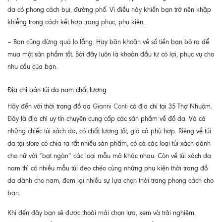
da có phong cách bụi, đường phố. Vì điều này khiến bạn trở nên khập
khiễng trong cách kết hợp trang phục, phụ kiện.
– Bạn cũng đừng quá lo lắng. Hay băn khoăn về số tiền bạn bỏ ra để
mua một sản phẩm tốt. Bởi đây luôn là khoản đầu tư có lợi, phục vụ cho
nhu cầu của bạn.
Địa chỉ bán túi da nam chất lượng
Hãy đến với thời trang đồ da
Gianni Conti
có địa chỉ tại 35 Thợ Nhuộm.
Đây là địa chỉ uy tín chuyên cung cấp các sản phẩm về đồ da. Và cả
những chiếc túi xách da, có chất lượng tốt, giá cả phù hợp. Riêng về túi
da tại store có chia ra rất nhiều sản phẩm, có cả các loại túi xách dành
cho nữ với “bạt ngàn” các loại mẫu mã khác nhau. Còn về túi xách da
nam thì có nhiều mẫu túi đeo chéo cùng những phụ kiện thời trang đồ
da dành cho nam, đem lại nhiều sự lựa chọn thời trang phong cách cho
bạn.
Khi đến đây bạn sẽ được thoải mái chọn lựa, xem và trải nghiệm.