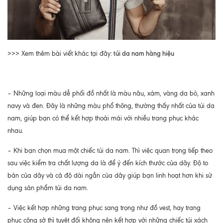
túi da nam hàng hiệu
>>> Xem thêm bài viết khác tại đây:
– Những loại màu dễ phối đồ nhất là màu nâu, xám, vàng da bò, xanh
navy và đen. Đây là những màu phổ thông, thường thấy nhất của túi da
nam, giúp bạn có thể kết hợp thoải mái với nhiều trang phục khác
nhau.
– Khi bạn chọn mua một chiếc
t
úi da nam. Thì việc quan trọng tiếp theo
sau việc kiểm tra chất lượng da là để ý đến kích thước của dây. Độ to
bản của dây và cả độ dài ngắn của dây giúp bạn linh hoạt hơn khi sử
dụng sản phẩm túi da nam.
– Việc kết hợp những trang phục sang trọng như đồ vest, hay trang
phục công sở thì tuyệt đối không nên kết hợp với những chiếc túi xách