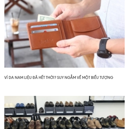
VÍ DA NAM LIỆU ĐÃ HẾT THỜI? SUY NGẪM VỀ MỘT BIỂU TƯỢNG