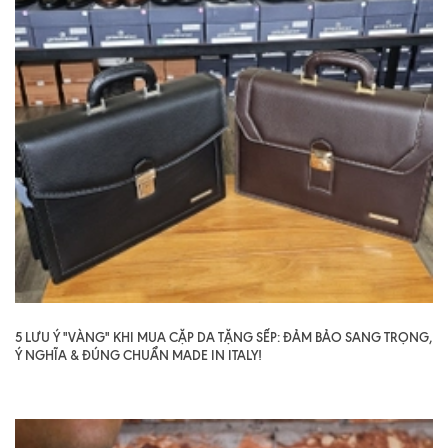
5 LƯU Ý "VÀNG" KHI MUA CẶP DA TẶNG SẾP: ĐẢM BẢO SANG TRỌNG,
Ý NGHĨA & ĐÚNG CHUẨN MADE IN ITALY!