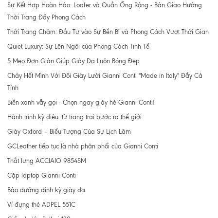
Sự Kết Hợp Hoàn Hảo: Loafer và Quần Ống Rộng - Bản Giao Hưởng
Thời Trang Đầy Phong Cách
Thời Trang Chậm: Đầu Tư vào Sự Bền Bỉ và Phong Cách Vượt Thời Gian
Quiet Luxury: Sự Lên Ngôi của Phong Cách Tinh Tế
5 Mẹo Đơn Giản Giúp Giày Da Luôn Bóng Đẹp
Cháy Hết Mình Với Đôi Giày Lười Gianni Conti "Made in Italy" Đầy Cá
Tính
Biển xanh vẫy gọi - Chọn ngay giày hè Gianni Conti!
Hành trình kỳ diệu: từ trang trại bước ra thế giới
Giày Oxford – Biểu Tượng Của Sự Lịch Lãm
GCLeather tiếp tục là nhà phân phối của Gianni Conti
Thắt lưng ACCIAIO 9854SM
Cặp laptop Gianni Conti
Bảo dưỡng định kỳ giày da
Ví đựng thẻ ADPEL 551C