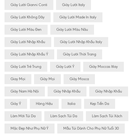
Giày Lười Gianni Conti
Giày Lười Italy
Giày Lười Không Dây
Giày Lười Made In Italy
Giày Lười Màu Đen
Giày Lười Màu Nâu
Giày Lười Nhập Khẩu
Giày Lười Nhập Khẩu Italy
Giày Lười Nhập Khẩu Ý
Giày Lười Thời Trang
Giày Lười Trẻ Trung
Giày Lười Ý
Giày Moccas Itlay
Giay Mọi
Giày Mọi
Giày Mosca
Giày Nam Hà Nội
Giày Nhâp Khẩu
Giày Nhập Khẩu
Giày Ý
Hàng Hiệu
Italia
Kẹp Tiền Da
Làm Mới Túi Da
Làm Sạch Túi Da
Làm Sạch Túi Xách
Mặc Đẹp Như Phụ Nữ Ý
Mẫu Túi Dành Cho Phụ Nữ Tuổi 30