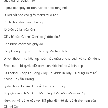
Giầy da lộn Bellesi 130
2 phụ kiện giầy da bạn luôn cần có trong nhà
Đi loại tất nào cho giầy moka mùa hè?
Cách chọn dây giày phù hợp
10 Điều dễ bị hiểu lầm
Giày hè của Gianni Conti có gì đặc biệt?
Các bước chăm sóc giầy da
Giày không dây màu xanh navy Made in Italy
Driver Shoes – sự kết hợp hoàn hảo giữa phong cách và sự tiện dụng
Shoe tree – bí quyết giữ giày luôn khô thoáng & bền đẹp
GCLeather Nhập Lô Hàng Giày Hè Made in Italy – Những Thiết Kế
Không Dây Ấn Tượng!
Lý do chúng ta nên dán đế cho giày da Italy
Bí quyết giúp chiếc ví da thật dùng nhiều năm vẫn mới đẹp
Nam tính và đẳng cấp với BST phụ kiện đồ da dành cho nam của
Gianni Conti