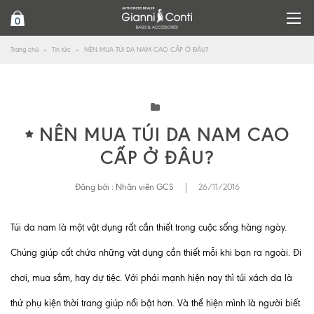
0
Trang chủ
Tin tức
NÊN MUA TÚI DA NAM CAO CẤP Ở ĐÂU?
NÊN MUA TÚI DA NAM CAO
CẤP Ở ĐÂU?
Đăng bởi :
Nhân viên GCS
|
26/11/2016
Túi da nam là một vật dụng rất cần thiết trong cuộc sống hàng ngày.
Chúng giúp cất chứa những vật dụng cần thiết mỗi khi bạn ra ngoài. Đi
chơi, mua sắm, hay dự tiệc. Với phái mạnh hiện nay thì túi xách da là
thứ phụ kiện thời trang giúp nổi bật hơn. Và thể hiện mình là người biết