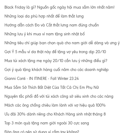
Black Friday là gì? Nguồn gốc ngày hội mua sắm lớn nhất năm!
Những loại da phù hợp nhất để làm thắt lưng
Hướng dẫn cách Đo và Cắt thắt lưng nam đúng chuẩn
Những lưu ý khi mua ví nam tặng sinh nhật bố
Những tiêu chí giúp bạn chọn quà cho nam giới dễ dàng và ưng ý
Gợi Ý 5 mẫu ví da thật này để tặng vợ yêu trong dịp 20/10
Mua túi xách tặng mẹ ngày 20/10 cần lưu ý những điều gì?
Gợi ý quà tặng khách hàng cuối năm cho các doanh nghiệp
Gianni Conti - IN ITINERE - Fall Winter 23.24
Mua Sắm Sở Thích Bất Diệt Của Tất Cả Chị Em Phụ Nữ
Nguyên tắc phối đồ với túi xách công sở siêu xinh cho các nàng
Mách các ông chồng chiêu làm lành với vợ hiệu quả 100%
Ưu đãi 30% dành riêng cho Khách Hàng sinh nhật tháng 8
Top 3 món quà tặng nam giới ngoài 30 cực sang
Đàn ông có nên sử dụng ví cầm tay không?