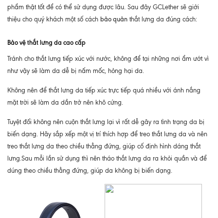
phẩm thật tốt để có thể sử dụng được lâu. Sau đây GCLether sẽ giới
bảo quản
thiệu cho quý khách một số cách
thắt lưng da đúng cách:
Bảo vệ thắt lưng da cao cấp
Tránh cho thắt lưng tiếp xúc với nước, không để tại những nơi ẩm ướt vì
như vậy sẽ làm da dễ bị nấm mốc, hỏng hại da.
Không nên để thắt lưng da tiếp xúc trực tiếp quá nhiều với ánh nắng
mặt trời sẽ làm da dần trở nên khô cứng.
Tuyệt đối không nên cuộn thắt lưng lại vì rất dễ gây ra tình trạng da bị
biến dạng. Hãy sắp xếp một vị trí thích hợp để treo thắt lưng da và nên
treo thắt lưng da theo chiều thẳng đứng, giúp cố định hình dáng thắt
lưng.Sau mỗi lần sử dụng thì nên tháo thắt lưng da ra khỏi quần và để
dúng theo chiều thẳng đứng, giúp da không bị biến dạng.