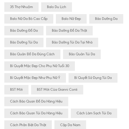
35 Thợ Nhuộm
Balo Du Lịch
Balo Nữ Da Bò Cao Cấp
Balo Nữ Đẹp
Bảo Dưỡng Da
Bảo Dưỡng Đồ Da
Bảo Dưỡng Đồ Da Thật
Bảo Dưỡng Túi Da
Bảo Dưỡng Túi Da Tại Nhà
Bảo Quản Đồ Da Đúng Cách
Bảo Quản Túi Da
Bí Quyết Mặc Đẹp Cho Phụ Nữ Tuổi 30
Bí Quyết Mặc Đẹp Như Phụ Nữ Ý
Bí Quyết Sử Dụng Túi Da
BST Mới
BST Mới Của Gianni Conti
Cách Bảo Quan Đồ Da Hàng Hiệu
Cách Bảo Quan Túi Da Hàng Hiệu
Cách Làm Sạch Túi Da
Cách Phân Biệt Da Thật
Cặp Da Nam