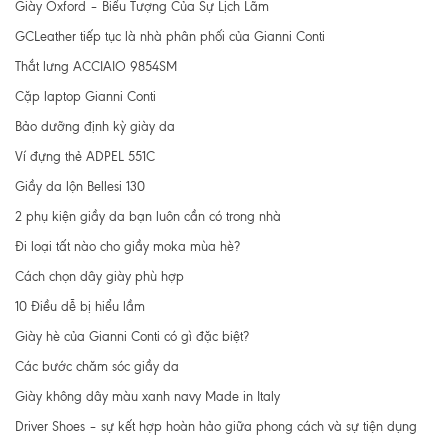
Giày Oxford – Biểu Tượng Của Sự Lịch Lãm
GCLeather tiếp tục là nhà phân phối của Gianni Conti
Thắt lưng ACCIAIO 9854SM
Cặp laptop Gianni Conti
Bảo dưỡng định kỳ giày da
Ví đựng thẻ ADPEL 551C
Giầy da lộn Bellesi 130
2 phụ kiện giầy da bạn luôn cần có trong nhà
Đi loại tất nào cho giầy moka mùa hè?
Cách chọn dây giày phù hợp
10 Điều dễ bị hiểu lầm
Giày hè của Gianni Conti có gì đặc biệt?
Các bước chăm sóc giầy da
Giày không dây màu xanh navy Made in Italy
Driver Shoes – sự kết hợp hoàn hảo giữa phong cách và sự tiện dụng