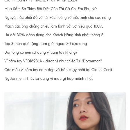
Gianni Conti - IN ITINERE - Fall Winter 23.24
Mua Sắm Sở Thích Bất Diệt Của Tất Cả Chị Em Phụ Nữ
Nguyên tắc phối đồ với túi xách công sở siêu xinh cho các nàng
Mách các ông chồng chiêu làm lành với vợ hiệu quả 100%
Ưu đãi 30% dành riêng cho Khách Hàng sinh nhật tháng 8
Top 3 món quà tặng nam giới ngoài 30 cực sang
Đàn ông có nên sử dụng ví cầm tay không?
Ví cầm tay VP0169BLA - được ví như chiếc Túi "Doraemon"
Các mẫu ví cầm tay nam đẹp và bán chạy nhất tại Gianni Conti
Người mệnh Thủy sử dụng ví màu gì hợp mệnh nhất