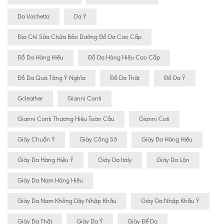
Da Vachetta
Da Ý
Địa Chỉ Sữa Chữa Bão Dưỡng Đồ Da Cao Cấp
Đồ Da Hàng Hiệu
Đồ Da Hàng Hiệu Cao Cấp
Đồ Da Quà Tặng Ý Nghĩa
Đồ Da Thật
Đồ Da Ý
Gcleather
Gianni Conti
Gianni Conti Thương Hiệu Toàn Cầu
Gianni Coti
Giày Chuẩn Ý
Giày Công Sở
Giày Da Hàng Hiệu
Giày Da Hàng Hiệu Ý
Giày Da Italy
Giày Da Lộn
Giày Da Nam Hàng Hiệu
Giày Da Nam Không Dây Nhập Khẩu
Giày Da Nhập Khẩu Ý
Giày Da Thật
Giày Da Ý
Giày Đế Da