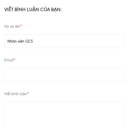
VIẾT BÌNH LUẬN CỦA BẠN:
Họ và tên
*
Email
*
Viết bình luận
*