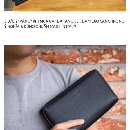
5 LƯU Ý "VÀNG" KHI MUA CẶP DA TẶNG SẾP: ĐẢM BẢO SANG TRỌNG,
Ý NGHĨA & ĐÚNG CHUẨN MADE IN ITALY!