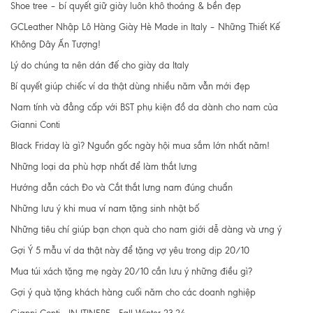
Shoe tree – bí quyết giữ giày luôn khô thoáng & bền đẹp
GCLeather Nhập Lô Hàng Giày Hè Made in Italy – Những Thiết Kế
Không Dây Ấn Tượng!
Lý do chúng ta nên dán đế cho giày da Italy
Bí quyết giúp chiếc ví da thật dùng nhiều năm vẫn mới đẹp
Nam tính và đẳng cấp với BST phụ kiện đồ da dành cho nam của
Gianni Conti
Black Friday là gì? Nguồn gốc ngày hội mua sắm lớn nhất năm!
Những loại da phù hợp nhất để làm thắt lưng
Hướng dẫn cách Đo và Cắt thắt lưng nam đúng chuẩn
Những lưu ý khi mua ví nam tặng sinh nhật bố
Những tiêu chí giúp bạn chọn quà cho nam giới dễ dàng và ưng ý
Gợi Ý 5 mẫu ví da thật này để tặng vợ yêu trong dịp 20/10
Mua túi xách tặng mẹ ngày 20/10 cần lưu ý những điều gì?
Gợi ý quà tặng khách hàng cuối năm cho các doanh nghiệp