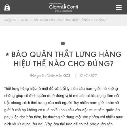
0
Trang chủ
Tin tức
BẢO QUẢN THẮT LƯNG HÀNG HIỆU THẾ NÀO CHO ĐÚNG?
BẢO QUẢN THẮT LƯNG HÀNG
HIỆU THẾ NÀO CHO ĐÚNG?
Đăng bởi :
Nhân viên GCS
|
01/01/2017
Thắt lưng hàng hiệu
là một đồ vật bất ly thân của nam giới, nó không
những giúp cố định quần áo ở đúng vị trí mà còn có tác dụng làm nổi
bật phong cách thời trang của mỗi người. Tuy nhiên nam giới khác nữ
giới ở chỗ họ không có quá nhiều nhu cầu vào việc mua sắm quần áo
phụ kiện cho bản thân, họ thường sử dụng một sản phẩm với nhiều mục
đích và sử dụng lâu dài. Vậy làm thế nào để có thể bảo quản sản