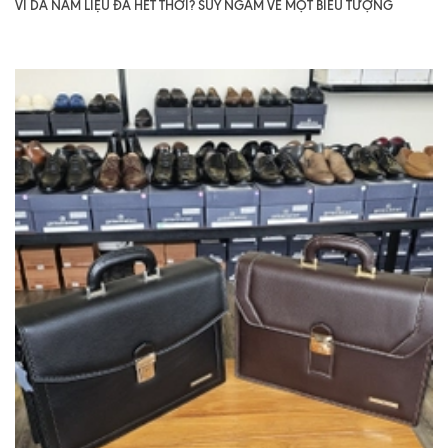
VÍ DA NAM LIỆU ĐÃ HẾT THỜI? SUY NGẪM VỀ MỘT BIỂU TƯỢNG