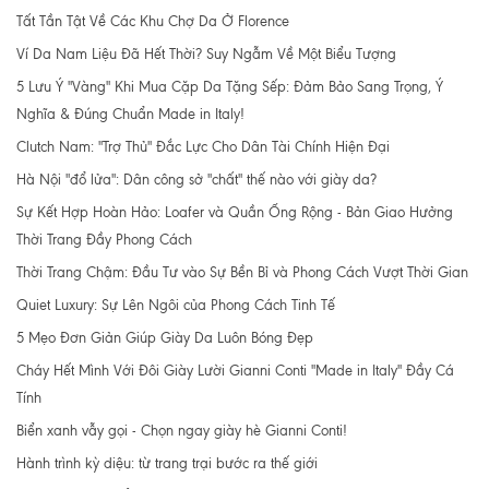
Tất Tần Tật Về Các Khu Chợ Da Ở Florence
Ví Da Nam Liệu Đã Hết Thời? Suy Ngẫm Về Một Biểu Tượng
5 Lưu Ý "Vàng" Khi Mua Cặp Da Tặng Sếp: Đảm Bảo Sang Trọng, Ý
Nghĩa & Đúng Chuẩn Made in Italy!
Clutch Nam: "Trợ Thủ" Đắc Lực Cho Dân Tài Chính Hiện Đại
Hà Nội "đổ lửa": Dân công sở "chất" thế nào với giày da?
Sự Kết Hợp Hoàn Hảo: Loafer và Quần Ống Rộng - Bản Giao Hưởng
Thời Trang Đầy Phong Cách
Thời Trang Chậm: Đầu Tư vào Sự Bền Bỉ và Phong Cách Vượt Thời Gian
Quiet Luxury: Sự Lên Ngôi của Phong Cách Tinh Tế
5 Mẹo Đơn Giản Giúp Giày Da Luôn Bóng Đẹp
Cháy Hết Mình Với Đôi Giày Lười Gianni Conti "Made in Italy" Đầy Cá
Tính
Biển xanh vẫy gọi - Chọn ngay giày hè Gianni Conti!
Hành trình kỳ diệu: từ trang trại bước ra thế giới