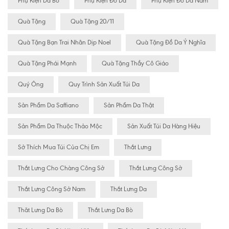
Phụ Kiện Da Bò
Phụ Kiện Đồ Da
Phụ Kiện Đồ Da Nam
Quà Tặng
Quà Tặng 20/11
Quà Tặng Bạn Trai Nhân Dịp Noel
Quà Tặng Đồ Da Ý Nghĩa
Quà Tặng Phái Mạnh
Quà Tặng Thầy Cô Giáo
Quý Ông
Quy Trình Sản Xuất Túi Da
Sản Phẩm Da Saffiano
Sản Phẩm Da Thật
Sản Phẩm Da Thuộc Thảo Mộc
Sản Xuất Túi Da Hàng Hiệu
Sở Thích Mua Túi Của Chị Em
Thắt Lưng
Thắt Lưng Cho Chàng Công Sở
Thắt Lưng Công Sở
Thắt Lưng Công Sở Nam
Thắt Lưng Da
Thăt Lưng Da Bò
Thắt Lưng Da Bò