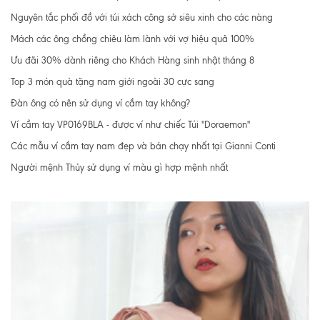
Nguyên tắc phối đồ với túi xách công sở siêu xinh cho các nàng
Mách các ông chồng chiêu làm lành với vợ hiệu quả 100%
Ưu đãi 30% dành riêng cho Khách Hàng sinh nhật tháng 8
Top 3 món quà tặng nam giới ngoài 30 cực sang
Đàn ông có nên sử dụng ví cầm tay không?
Ví cầm tay VP0169BLA - được ví như chiếc Túi "Doraemon"
Các mẫu ví cầm tay nam đẹp và bán chạy nhất tại Gianni Conti
Người mệnh Thủy sử dụng ví màu gì hợp mệnh nhất