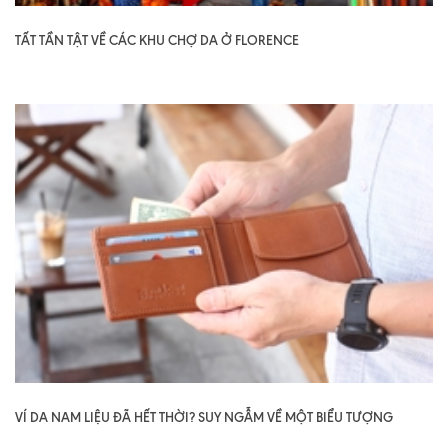
TẤT TẦN TẬT VỀ CÁC KHU CHỢ DA Ở FLORENCE
VÍ DA NAM LIỆU ĐÃ HẾT THỜI? SUY NGẪM VỀ MỘT BIỂU TƯỢNG