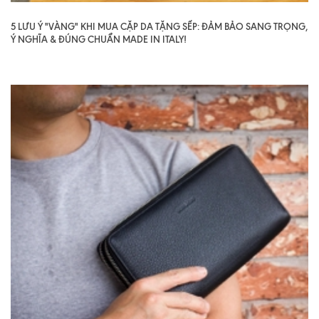
5 LƯU Ý "VÀNG" KHI MUA CẶP DA TẶNG SẾP: ĐẢM BẢO SANG TRỌNG,
Ý NGHĨA & ĐÚNG CHUẨN MADE IN ITALY!