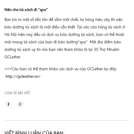
Nên cho túi xách đi “spa”
Bạn bỏ ra một số tiền lớn để sắm một chiếc túi hàng hiệu vậy thì việc
bảo dưỡng túi xách là một điều cần thiết. Tại các cửa hàng túi xách ở
Hà Nội hiện nay đều có dịch vụ bảo dưỡng túi xách, bạn có thể thoải
mái mang túi xách của bạn đi bảo dưỡng”spa”. Một địa điểm bảo
dưỡng túi xách uy tín mà bạn nên tham khảo là tại 35 Thợ Nhuộm
GCLether.
>>>Các bạn có thể tham khảo các dịch vụ của GCLether tại đây:
http://gcleather.vn/
CHIA SẼ BÀI VIẾT
VIẾT BÌNH LUẬN CỦA BẠN: