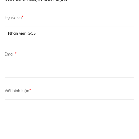
Họ và tên
*
Email
*
Viết bình luận
*