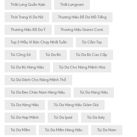
Thắt Lưng Quần Kaki
Thắt Lưngnam
Thời Trang Ví Da Nữ
Thương Hiệu Đồ Da Nổi Tiếng
Thương Hiệu Đồ Da Ý
Thương Hiệu Gianni Conti
Top 5 Mẫu Ví Bán Chạy Nhất Tuần
Túi Cầm Tay
Túi Công Sở
Túi Da Bò
Túi Da Bò Cao Cấp
Túi Da Bò Hàng Hiệu
Túi Da Cho Nàng Mệnh Hỏa
Túi Da Dành Cho Nàng Mệnh Thổ
Túi Da Đeo Chéo Nam Hàng Hiệu
Túi Da Hàng Hiêu
Túi Da Hàng Hiệu
Túi Da Hàng Hiệu Giảm Giá
Túi Da Hợp Mệnh
Túi Da Ipad
Túi Da Italy
Túi Da Mềm
Túi Da Mềm Hàng Hiệu
Túi Da Nam