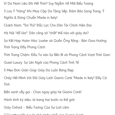
Ví Da Nam Liệu Đã Hết Thời? Suy Ngẫm Về Một Biểu Tượng
5 Lưu Ý "Vàng" Khi Mua Cặp Da Tặng Sếp: Đảm Bảo Sang Trọng, Ý
Nghĩa & Đúng Chuẩn Made in Italy!
Clutch Nam: "Trợ Thủ" Đắc Lực Cho Dân Tài Chính Hiện Đại
Hà Nội "đổ lửa": Dân công sở "chất" thế nào với giày da?
Sự Kết Hợp Hoàn Hảo: Loafer và Quần Ống Rộng - Bản Giao Hưởng
Thời Trang Đầy Phong Cách
Thời Trang Chậm: Đầu Tư vào Sự Bền Bỉ và Phong Cách Vượt Thời Gian
Quiet Luxury: Sự Lên Ngôi của Phong Cách Tinh Tế
5 Mẹo Đơn Giản Giúp Giày Da Luôn Bóng Đẹp
Cháy Hết Mình Với Đôi Giày Lười Gianni Conti "Made in Italy" Đầy Cá
Tính
Biển xanh vẫy gọi - Chọn ngay giày hè Gianni Conti!
Hành trình kỳ diệu: từ trang trại bước ra thế giới
Giày Oxford – Biểu Tượng Của Sự Lịch Lãm