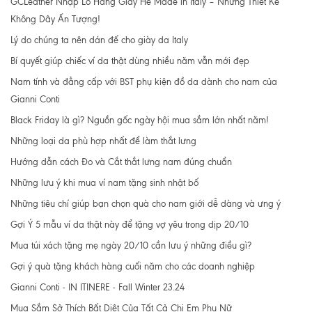
GCLeather Nhập Lô Hàng Giày Hè Made in Italy – Những Thiết Kế
Không Dây Ấn Tượng!
Lý do chúng ta nên dán đế cho giày da Italy
Bí quyết giúp chiếc ví da thật dùng nhiều năm vẫn mới đẹp
Nam tính và đẳng cấp với BST phụ kiện đồ da dành cho nam của
Gianni Conti
Black Friday là gì? Nguồn gốc ngày hội mua sắm lớn nhất năm!
Những loại da phù hợp nhất để làm thắt lưng
Hướng dẫn cách Đo và Cắt thắt lưng nam đúng chuẩn
Những lưu ý khi mua ví nam tặng sinh nhật bố
Những tiêu chí giúp bạn chọn quà cho nam giới dễ dàng và ưng ý
Gợi Ý 5 mẫu ví da thật này để tặng vợ yêu trong dịp 20/10
Mua túi xách tặng mẹ ngày 20/10 cần lưu ý những điều gì?
Gợi ý quà tặng khách hàng cuối năm cho các doanh nghiệp
Gianni Conti - IN ITINERE - Fall Winter 23.24
Mua Sắm Sở Thích Bất Diệt Của Tất Cả Chị Em Phụ Nữ