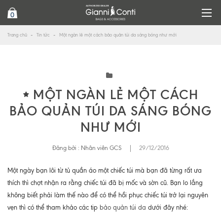
0
Trang chủ
Tin tức
Một ngàn lẻ một cách bảo quản túi da sáng bóng như mới
MỘT NGÀN LẺ MỘT CÁCH
BẢO QUẢN TÚI DA SÁNG BÓNG
NHƯ MỚI
Đăng bởi :
Nhân viên GCS
|
29/12/2016
Một ngày bạn lôi từ tủ quần áo một chiếc túi mà bạn đã từng rất ưa
thích thì chợt nhận ra rằng chiếc túi đã bị mốc và sờn cũ. Bạn lo lắng
không biết phải làm thế nào để có thể hồi phục chiếc túi trở lại nguyên
vẹn thì có thể tham khảo các tip
bảo quản túi da
dưới đây nhé: