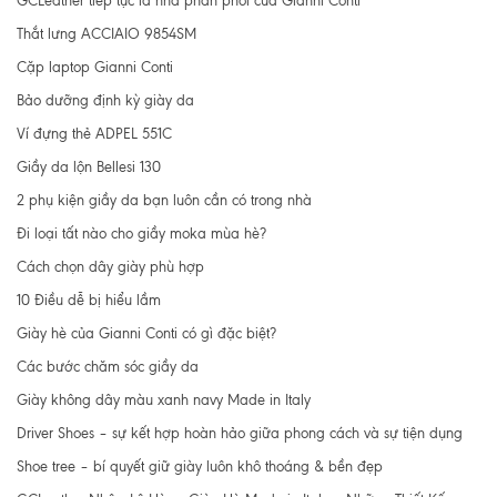
GCLeather tiếp tục là nhà phân phối của Gianni Conti
Thắt lưng ACCIAIO 9854SM
Cặp laptop Gianni Conti
Bảo dưỡng định kỳ giày da
Ví đựng thẻ ADPEL 551C
Giầy da lộn Bellesi 130
2 phụ kiện giầy da bạn luôn cần có trong nhà
Đi loại tất nào cho giầy moka mùa hè?
Cách chọn dây giày phù hợp
10 Điều dễ bị hiểu lầm
Giày hè của Gianni Conti có gì đặc biệt?
Các bước chăm sóc giầy da
Giày không dây màu xanh navy Made in Italy
Driver Shoes – sự kết hợp hoàn hảo giữa phong cách và sự tiện dụng
Shoe tree – bí quyết giữ giày luôn khô thoáng & bền đẹp