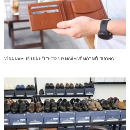
VÍ DA NAM LIỆU ĐÃ HẾT THỜI? SUY NGẪM VỀ MỘT BIỂU TƯỢNG