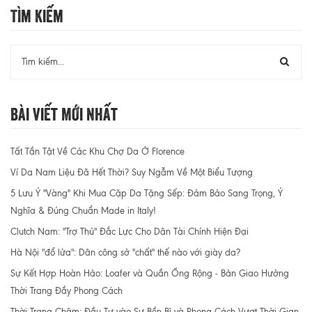
Tìm Kiếm
Bài Viết Mới Nhất
Tất Tần Tật Về Các Khu Chợ Da Ở Florence
Ví Da Nam Liệu Đã Hết Thời? Suy Ngẫm Về Một Biểu Tượng
5 Lưu Ý "Vàng" Khi Mua Cặp Da Tặng Sếp: Đảm Bảo Sang Trọng, Ý
Nghĩa & Đúng Chuẩn Made in Italy!
Clutch Nam: "Trợ Thủ" Đắc Lực Cho Dân Tài Chính Hiện Đại
Hà Nội "đổ lửa": Dân công sở "chất" thế nào với giày da?
Sự Kết Hợp Hoàn Hảo: Loafer và Quần Ống Rộng - Bản Giao Hưởng
Thời Trang Đầy Phong Cách
Thời Trang Chậm: Đầu Tư vào Sự Bền Bỉ và Phong Cách Vượt Thời Gian