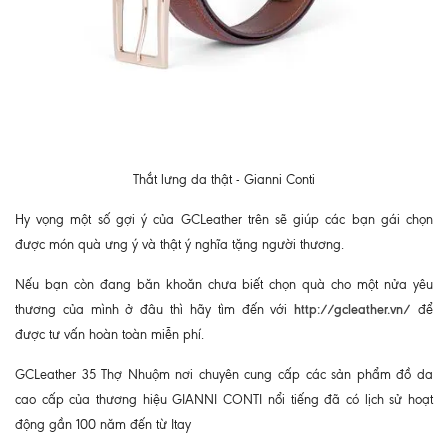
Thắt lưng da thật - Gianni Conti
Hy vọng một số gợi ý của GCLeather trên sẽ giúp các bạn gái chọn
được món quà ưng ý và thật ý nghĩa tặng người thương.
Nếu bạn còn đang băn khoăn chưa biết chọn quà cho một nửa yêu
http://gcleather.vn/
thương của mình ở đâu thì hãy tìm đến với
để
được tư vấn hoàn toàn miễn phí.
GCLeather 35 Thợ Nhuộm nơi chuyên cung cấp các sản phẩm đồ da
cao cấp của thương hiệu GIANNI CONTI nổi tiếng đã có lịch sử hoạt
động gần 100 năm đến từ Itay