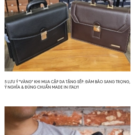
5 LƯU Ý "VÀNG" KHI MUA CẶP DA TẶNG SẾP: ĐẢM BẢO SANG TRỌNG,
Ý NGHĨA & ĐÚNG CHUẨN MADE IN ITALY!