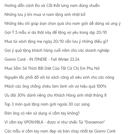
Hướng dẫn cách Đo và Cắt thắt lưng nam đúng chuẩn
Những lưu ý khi mua ví nam tặng sinh nhật bố
Những tiêu chí giúp bạn chọn quà cho nam giới dễ dàng và ưng ý
Gợi Ý 5 mẫu ví da thật này để tặng vợ yêu trong dịp 20/10
Mua túi xách tặng mẹ ngày 20/10 cần lưu ý những điều gì?
Gợi ý quà tặng khách hàng cuối năm cho các doanh nghiệp
Gianni Conti - IN ITINERE - Fall Winter 23.24
Mua Sắm Sở Thích Bất Diệt Của Tất Cả Chị Em Phụ Nữ
Nguyên tắc phối đồ với túi xách công sở siêu xinh cho các nàng
Mách các ông chồng chiêu làm lành với vợ hiệu quả 100%
Ưu đãi 30% dành riêng cho Khách Hàng sinh nhật tháng 8
Top 3 món quà tặng nam giới ngoài 30 cực sang
Đàn ông có nên sử dụng ví cầm tay không?
Ví cầm tay VP0169BLA - được ví như chiếc Túi "Doraemon"
Các mẫu ví cầm tay nam đẹp và bán chạy nhất tại Gianni Conti