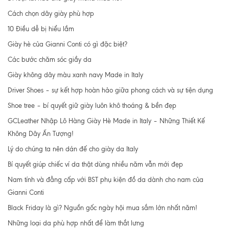
Cách chọn dây giày phù hợp
10 Điều dễ bị hiểu lầm
Giày hè của Gianni Conti có gì đặc biệt?
Các bước chăm sóc giầy da
Giày không dây màu xanh navy Made in Italy
Driver Shoes – sự kết hợp hoàn hảo giữa phong cách và sự tiện dụng
Shoe tree – bí quyết giữ giày luôn khô thoáng & bền đẹp
GCLeather Nhập Lô Hàng Giày Hè Made in Italy – Những Thiết Kế
Không Dây Ấn Tượng!
Lý do chúng ta nên dán đế cho giày da Italy
Bí quyết giúp chiếc ví da thật dùng nhiều năm vẫn mới đẹp
Nam tính và đẳng cấp với BST phụ kiện đồ da dành cho nam của
Gianni Conti
Black Friday là gì? Nguồn gốc ngày hội mua sắm lớn nhất năm!
Những loại da phù hợp nhất để làm thắt lưng