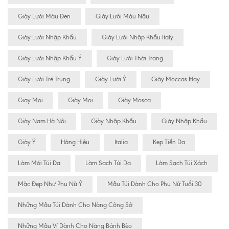
Giày Lười Màu Đen
Giày Lười Màu Nâu
Giày Lười Nhập Khẩu
Giày Lười Nhập Khẩu Italy
Giày Lười Nhập Khẩu Ý
Giày Lười Thời Trang
Giày Lười Trẻ Trung
Giày Lười Ý
Giày Moccas Itlay
Giay Mọi
Giày Mọi
Giày Mosca
Giày Nam Hà Nội
Giày Nhâp Khẩu
Giày Nhập Khẩu
Giày Ý
Hàng Hiệu
Italia
Kẹp Tiền Da
Làm Mới Túi Da
Làm Sạch Túi Da
Làm Sạch Túi Xách
Mặc Đẹp Như Phụ Nữ Ý
Mẫu Túi Dành Cho Phụ Nữ Tuổi 30
Những Mẫu Túi Dành Cho Nàng Công Sở
Những Mẫu Ví Dành Cho Nàng Bánh Bèo