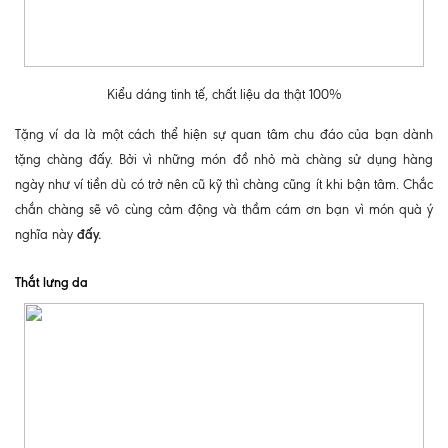
Kiểu dáng tinh tế, chất liệu da thật 100%
Tặng ví da là một cách thể hiện sự quan tâm chu đáo của bạn dành
tặng chàng đấy. Bởi vì những món đồ nhỏ mà chàng sử dụng hàng
ngày như ví tiền dù có trở nên cũ kỹ thì chàng cũng ít khi bận tâm. Chắc
chắn chàng sẽ vô cùng cảm động và thầm cám ơn bạn vì món quà ý
đấy.
nghĩa này
Thắt lưng da