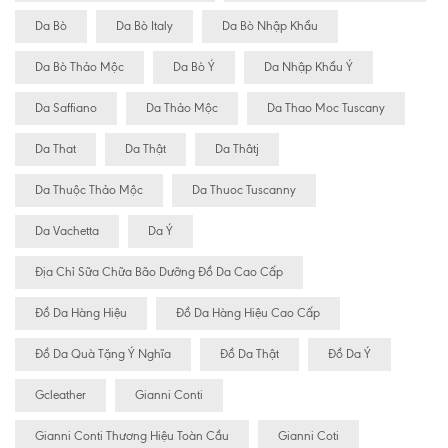
Da Bò
Da Bò Italy
Da Bò Nhập Khẩu
Da Bò Thảo Mộc
Da Bò Ý
Da Nhập Khẩu Ý
Da Saffiano
Da Thảo Mộc
Da Thao Moc Tuscany
Da That
Da Thật
Da Thâtj
Da Thuộc Thảo Mộc
Da Thuoc Tuscanny
Da Vachetta
Da Ý
Địa Chỉ Sữa Chữa Bão Dưỡng Đồ Da Cao Cấp
Đồ Da Hàng Hiệu
Đồ Da Hàng Hiệu Cao Cấp
Đồ Da Quà Tặng Ý Nghĩa
Đồ Da Thật
Đồ Da Ý
Gcleather
Gianni Conti
Gianni Conti Thương Hiệu Toàn Cầu
Gianni Coti