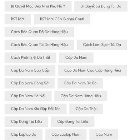
Bí Quyết Mặc Đẹp Như Phụ Nữ Ý
Bí Quyết Sử Dụng Túi Da
BST Mới
BST Mới Của Gianni Conti
Cách Bảo Quan Đồ Da Hàng Hiệu
Cách Bảo Quan Túi Da Hàng Hiệu
Cách Làm Sạch Túi Da
Cách Phân Biệt Da Thật
Cặp Da Nam
Cặp Da Nam Cao Cấp
Cặp Da Nam Cao Cấp Hàng Hiệu
Cặp Da Nam Công Sở
Cặp Da Nam Da Bò
Cặp Da Nam Hà Nội
Cặp Da Nam Hàng Hiệu
Cặp Da Nam Khi Gặp Đối Tác
Cặp Da Thật
Cặp Đựng Tài Liêu
Cặp Đựng Tài Liệu
Cặp Laptop Da
Cặp Laptop Nam
Cặp Nam