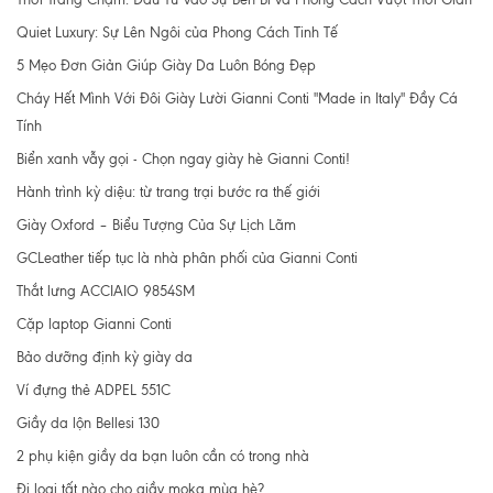
Quiet Luxury: Sự Lên Ngôi của Phong Cách Tinh Tế
5 Mẹo Đơn Giản Giúp Giày Da Luôn Bóng Đẹp
Cháy Hết Mình Với Đôi Giày Lười Gianni Conti "Made in Italy" Đầy Cá
Tính
Biển xanh vẫy gọi - Chọn ngay giày hè Gianni Conti!
Hành trình kỳ diệu: từ trang trại bước ra thế giới
Giày Oxford – Biểu Tượng Của Sự Lịch Lãm
GCLeather tiếp tục là nhà phân phối của Gianni Conti
Thắt lưng ACCIAIO 9854SM
Cặp laptop Gianni Conti
Bảo dưỡng định kỳ giày da
Ví đựng thẻ ADPEL 551C
Giầy da lộn Bellesi 130
2 phụ kiện giầy da bạn luôn cần có trong nhà
Đi loại tất nào cho giầy moka mùa hè?