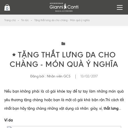
0
Trang chủ
Tin tức
Tặng thắt lưng da cho chàng - Món quà ý nghĩa
TẶNG THẮT LƯNG DA CHO
CHÀNG - MÓN QUÀ Ý NGHĨA
Đăng bởi :
Nhân viên GCS
|
13/02/2017
Nếu bạn không phải là cô gái khóe tay để tự tay làm những món quà
yêu thương tặng chàng hoặc bạn là một cô gái khá bận rộn.Thì cách tốt
thắt lưng
nhất bạn hãy tặng chàng những vật dụng cá nhân: giày, ví,
...
Ví da