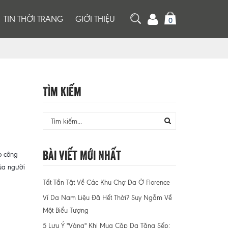
TIN THỜI TRANG
GIỚI THIỆU
0
Tìm Kiếm
Bài Viết Mới Nhất
o công
của người
Tất Tần Tật Về Các Khu Chợ Da Ở Florence
Ví Da Nam Liệu Đã Hết Thời? Suy Ngẫm Về
Một Biểu Tượng
5 Lưu Ý "Vàng" Khi Mua Cặp Da Tặng Sếp: