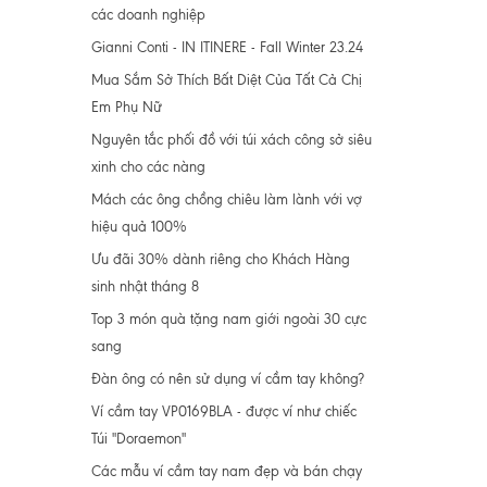
các doanh nghiệp
Gianni Conti - IN ITINERE - Fall Winter 23.24
Mua Sắm Sở Thích Bất Diệt Của Tất Cả Chị
Em Phụ Nữ
Nguyên tắc phối đồ với túi xách công sở siêu
xinh cho các nàng
Mách các ông chồng chiêu làm lành với vợ
hiệu quả 100%
Ưu đãi 30% dành riêng cho Khách Hàng
sinh nhật tháng 8
Top 3 món quà tặng nam giới ngoài 30 cực
sang
Đàn ông có nên sử dụng ví cầm tay không?
Ví cầm tay VP0169BLA - được ví như chiếc
Túi "Doraemon"
Các mẫu ví cầm tay nam đẹp và bán chạy