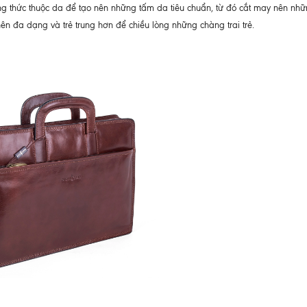
g thức thuộc da để tạo nên những tấm da tiêu chuẩn, từ đó cắt may nên nhữ
ên đa dạng và trẻ trung hơn để chiều lòng những chàng trai trẻ.