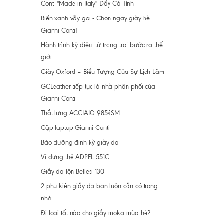
Conti "Made in Italy" Đầy Cá Tính
Biển xanh vẫy gọi - Chọn ngay giày hè
Gianni Conti!
Hành trình kỳ diệu: từ trang trại bước ra thế
giới
Giày Oxford – Biểu Tượng Của Sự Lịch Lãm
GCLeather tiếp tục là nhà phân phối của
Gianni Conti
Thắt lưng ACCIAIO 9854SM
Cặp laptop Gianni Conti
Bảo dưỡng định kỳ giày da
Ví đựng thẻ ADPEL 551C
Giầy da lộn Bellesi 130
2 phụ kiện giầy da bạn luôn cần có trong
nhà
Đi loại tất nào cho giầy moka mùa hè?