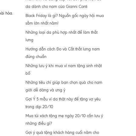
da dành cho nam của Gianni Conti
hài hòa.
Black Friday là gì? Nguồn gốc ngày hội mua
sắm lớn nhất năm!
Những loại da phù hợp nhất để làm thắt
lưng
Hướng dẫn cách Đo và Cắt thắt lưng nam
đúng chuẩn
Những lưu ý khi mua ví nam tặng sinh nhật
bố
Những tiêu chí giúp bạn chọn quà cho nam
giới dễ dàng và ưng ý
Gợi Ý 5 mẫu ví da thật này để tặng vợ yêu
trong dịp 20/10
Mua túi xách tặng mẹ ngày 20/10 cần lưu ý
những điều gì?
Gợi ý quà tặng khách hàng cuối năm cho