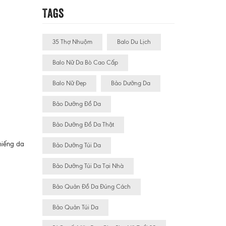
Tags
35 Thợ Nhuộm
Balo Du Lịch
Balo Nữ Da Bò Cao Cấp
Balo Nữ Đẹp
Bảo Dưỡng Da
Bảo Dưỡng Đồ Da
Bảo Dưỡng Đồ Da Thật
miếng da
Bảo Dưỡng Túi Da
Bảo Dưỡng Túi Da Tại Nhà
Bảo Quản Đồ Da Đúng Cách
Bảo Quản Túi Da