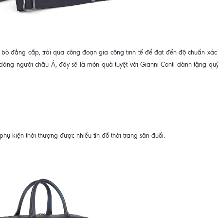
a bò đẳng cấp, trải qua công đoạn gia công tinh tế để đạt đến độ chuẩn xác 
 dáng người châu Á, đây sẽ là món quà tuyệt vời Gianni Conti dành tặng quý
hụ kiện thời thượng được nhiều tín đồ thời trang săn đuổi.