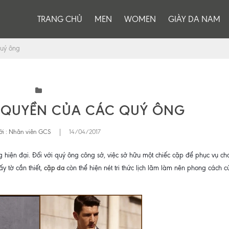
TRANG CHỦ
MEN
WOMEN
GIÀY DA NAM
quý ông
C QUYỀN CỦA CÁC QUÝ ÔNG
i :
Nhân viên GCS
|
14/04/2017
hiện đại. Đối với quý ông công sở, việc sở hữu một chiếc cặp để phục vụ ch
cặp da
ấy tờ cần thiết,
còn thể hiện nét tri thức lịch lãm làm nên phong cách 