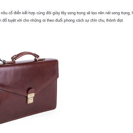
nâu cổ điển kết hợp cùng đôi giày tây sang trọng sẽ tạo nên nét sang trọng, 
 đồ tuyệt vời cho những ai theo đuổi phong cách sự chỉn chu, thành đạt.