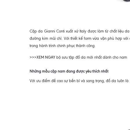
Cặp da Gianni Conti xuất xứ Italy được làm từ chất liệu d
đường kim mũi chỉ. Với thiết kế form vừa vặn phù hợp với
trong hành trình chinh phục thành công.
XEM NGAY
>>>
bộ sưu tập đồ da mới nhất dành cho nam
Những mẫu cặp nam đang được yêu thích nhất
Với ưu điểm đề cao sự bền bỉ và sang trọng, đồ da luôn là p