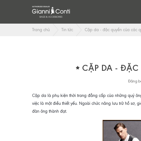
Trang chủ
Tin tức
Cặp da - đặc quyền của các 
CẶP DA - ĐẶ
Đăng bở
Cặp da là phụ kiện thời trang đẳng cấp của những quý ông 
việc là một điều thiết yếu. Ngoài chức năng lưu trữ hồ sơ, gi
đàn ông thành đạt.