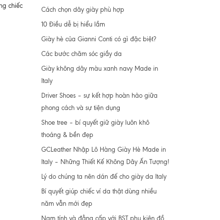
ng chiếc
Cách chọn dây giày phù hợp
10 Điều dễ bị hiểu lầm
Giày hè của Gianni Conti có gì đặc biệt?
Các bước chăm sóc giầy da
Giày không dây màu xanh navy Made in
Italy
Driver Shoes – sự kết hợp hoàn hảo giữa
phong cách và sự tiện dụng
Shoe tree – bí quyết giữ giày luôn khô
thoáng & bền đẹp
GCLeather Nhập Lô Hàng Giày Hè Made in
Italy – Những Thiết Kế Không Dây Ấn Tượng!
Lý do chúng ta nên dán đế cho giày da Italy
Bí quyết giúp chiếc ví da thật dùng nhiều
năm vẫn mới đẹp
Nam tính và đẳng cấp với BST phụ kiện đồ