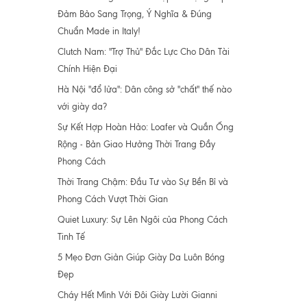
Đảm Bảo Sang Trọng, Ý Nghĩa & Đúng
Chuẩn Made in Italy!
Clutch Nam: "Trợ Thủ" Đắc Lực Cho Dân Tài
Chính Hiện Đại
Hà Nội "đổ lửa": Dân công sở "chất" thế nào
với giày da?
Sự Kết Hợp Hoàn Hảo: Loafer và Quần Ống
Rộng - Bản Giao Hưởng Thời Trang Đầy
Phong Cách
Thời Trang Chậm: Đầu Tư vào Sự Bền Bỉ và
Phong Cách Vượt Thời Gian
Quiet Luxury: Sự Lên Ngôi của Phong Cách
Tinh Tế
5 Mẹo Đơn Giản Giúp Giày Da Luôn Bóng
Đẹp
Cháy Hết Mình Với Đôi Giày Lười Gianni