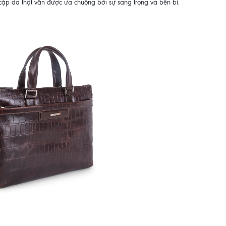
ặp da thật vẫn được ưa chuộng bởi sự sang trọng và bền bỉ.