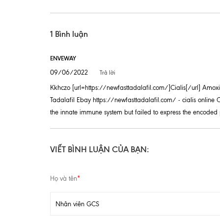
1 Bình luận
ENVEWAY
09/06/2022
Trả lời
Kkhczo [url=https://newfasttadalafil.com/]Cialis[/url] Amox
Tadalafil Ebay https://newfasttadalafil.com/ - cialis online 
the innate immune system but failed to express the encoded
VIẾT BÌNH LUẬN CỦA BẠN:
Họ và tên
*