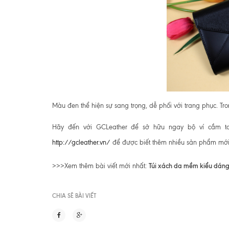
Màu đen thể hiện sự sang trọng, dễ phối với trang phục. Tr
Hãy đến với GCLeather để sở hữu ngay bộ ví cầm 
http://gcleather.vn/
để được biết thêm nhiều sản phẩm mới
Túi xách da mềm kiểu dáng
>>>Xem thêm bài viết mới nhất:
CHIA SẼ BÀI VIẾT