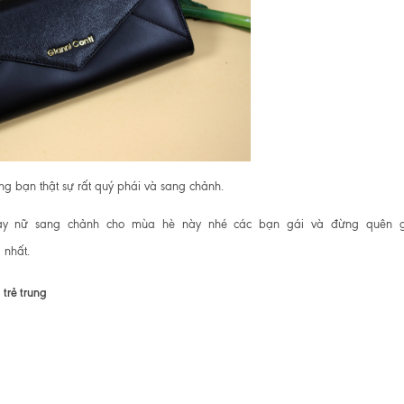
ong bạn thật sự rất quý phái và sang chảnh.
tay nữ sang chảnh cho mùa hè này nhé các bạn gái và đừng quên 
 nhất.
 trẻ trung