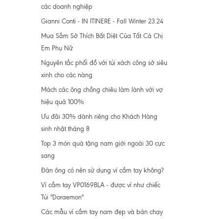
các doanh nghiệp
Gianni Conti - IN ITINERE - Fall Winter 23.24
Mua Sắm Sở Thích Bất Diệt Của Tất Cả Chị
Em Phụ Nữ
Nguyên tắc phối đồ với túi xách công sở siêu
xinh cho các nàng
Mách các ông chồng chiêu làm lành với vợ
hiệu quả 100%
Ưu đãi 30% dành riêng cho Khách Hàng
sinh nhật tháng 8
Top 3 món quà tặng nam giới ngoài 30 cực
sang
Đàn ông có nên sử dụng ví cầm tay không?
Ví cầm tay VP0169BLA - được ví như chiếc
Túi "Doraemon"
Các mẫu ví cầm tay nam đẹp và bán chạy