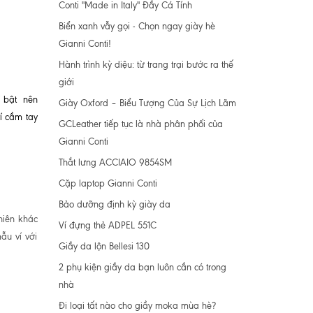
Conti "Made in Italy" Đầy Cá Tính
Biển xanh vẫy gọi - Chọn ngay giày hè
Gianni Conti!
Hành trình kỳ diệu: từ trang trại bước ra thế
giới
i bật nên
Giày Oxford – Biểu Tượng Của Sự Lịch Lãm
ví cầm tay
GCLeather tiếp tục là nhà phân phối của
Gianni Conti
Thắt lưng ACCIAIO 9854SM
Cặp laptop Gianni Conti
Bảo dưỡng định kỳ giày da
hiên khác
Ví đựng thẻ ADPEL 551C
ẫu ví với
Giầy da lộn Bellesi 130
2 phụ kiện giầy da bạn luôn cần có trong
nhà
Đi loại tất nào cho giầy moka mùa hè?