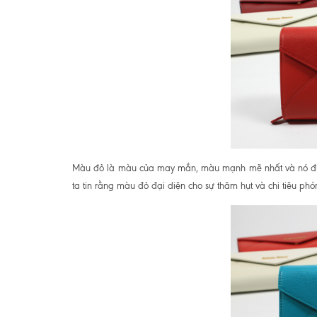
Màu đỏ là màu của may mắn, màu mạnh mẽ nhất và nó được 
ta tin rằng màu đỏ đại diện cho sự thâm hụt và chi tiêu ph