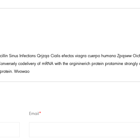
icillin Sinus Infections Qrjzqa Cialis efectos viagra cuerpo humano Zpqsww Oic
Conversely codelivery of mRNA with the argininerich protein protamine strongly 
 protein. Wvowao
Email
*