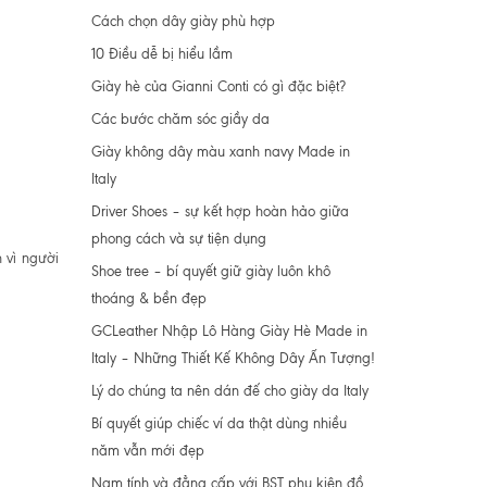
Cách chọn dây giày phù hợp
10 Điều dễ bị hiểu lầm
Giày hè của Gianni Conti có gì đặc biệt?
Các bước chăm sóc giầy da
Giày không dây màu xanh navy Made in
Italy
Driver Shoes – sự kết hợp hoàn hảo giữa
phong cách và sự tiện dụng
 vì người
Shoe tree – bí quyết giữ giày luôn khô
thoáng & bền đẹp
GCLeather Nhập Lô Hàng Giày Hè Made in
Italy – Những Thiết Kế Không Dây Ấn Tượng!
Lý do chúng ta nên dán đế cho giày da Italy
Bí quyết giúp chiếc ví da thật dùng nhiều
năm vẫn mới đẹp
Nam tính và đẳng cấp với BST phụ kiện đồ