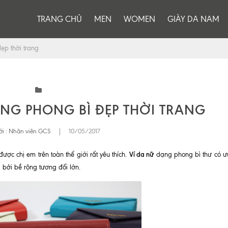
TRANG CHỦ
MEN
WOMEN
GIÀY DA NAM
ẹp thời trang
ÁNG PHONG BÌ ĐẸP THỜI TRANG
i :
Nhân viên GCS
|
10/05/2017
Ví da nữ
ợc chị em trên toàn thế giới rất yêu thích.
dạng phong bì thư có ư
g bởi bề rộng tương đối lớn.