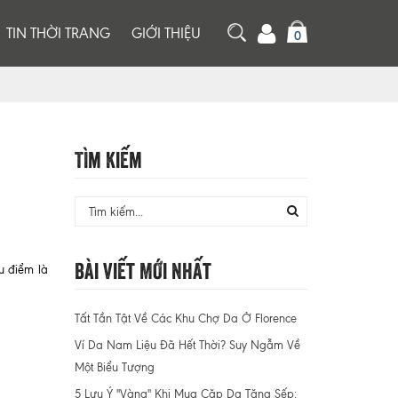
TIN THỜI TRANG
GIỚI THIỆU
0
Tìm Kiếm
Bài Viết Mới Nhất
u điểm là
Tất Tần Tật Về Các Khu Chợ Da Ở Florence
Ví Da Nam Liệu Đã Hết Thời? Suy Ngẫm Về
Một Biểu Tượng
5 Lưu Ý "Vàng" Khi Mua Cặp Da Tặng Sếp: