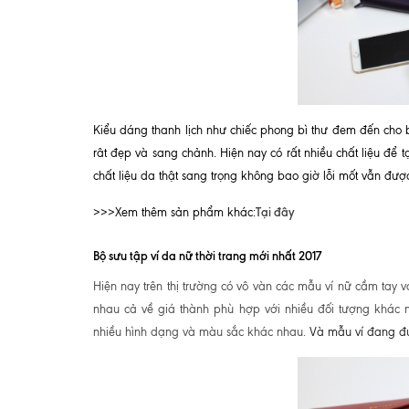
Kiểu dáng thanh lịch như chiếc phong bì thư đem đến cho b
rât đẹp và sang chảnh. Hiện nay có rất nhiều chất liệu để t
chất liệu da thật sang trọng không bao giờ lỗi mốt vẫn đư
Tại đây
>>>Xem thêm sản phẩm khác:
Bộ sưu tập ví da nữ thời trang mới nhất 2017
Hiện nay trên thị trường có vô vàn các mẫu ví nữ cầm tay
nhau cả về giá thành phù hợp với nhiều đối tượng khác n
nhiều hình dạng và màu sắc khác nhau.
Và mẫu ví đang đượ