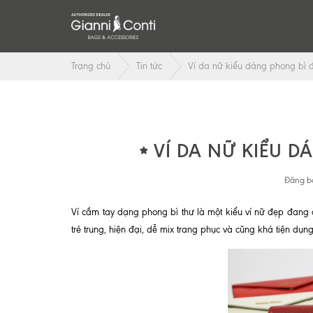
Trang chủ
Tin tức
Ví da nữ kiểu dáng phong bì đ
VÍ DA NỮ KIỂU D
Đăng bở
Ví cầm tay dạng phong bì thư là một kiểu ví nữ đẹp đang đư
trẻ trung, hiện đại, dễ mix trang phục và cũng khá tiện dụn