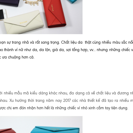
ạn sự trang nhã và rất sang trọng. Chất liệu da thật cùng nhiều màu sắc nổ
ạo thành ví nữ như da, da lộn, giả da, sợi tổng hợp, vv... nhưng những chiếc 
ợc ưa chuộng hơn cả.
 với nhiều mẫu mã kiểu dáng khác nhau, đa dạng cả về chất liệu và đương n
hau. Xu hướng thời trang năm nay 2017 các nhà thiết kế đã tạo ra nhiều m
c chị em đón nhận hơn hết là những chiếc ví nhỏ xinh cầm tay tiện dụng.