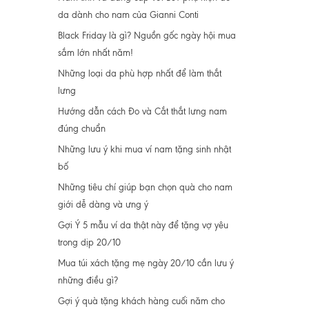
da dành cho nam của Gianni Conti
Black Friday là gì? Nguồn gốc ngày hội mua
sắm lớn nhất năm!
Những loại da phù hợp nhất để làm thắt
lưng
Hướng dẫn cách Đo và Cắt thắt lưng nam
đúng chuẩn
Những lưu ý khi mua ví nam tặng sinh nhật
bố
Những tiêu chí giúp bạn chọn quà cho nam
giới dễ dàng và ưng ý
Gợi Ý 5 mẫu ví da thật này để tặng vợ yêu
trong dịp 20/10
Mua túi xách tặng mẹ ngày 20/10 cần lưu ý
những điều gì?
Gợi ý quà tặng khách hàng cuối năm cho