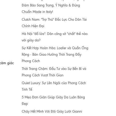
Đảm Bảo Sang Trọng, Ý Nghĩa & Đúng
Chuẩn Made in Italy!
Clutch Nam: "Trợ Thủ" Đắc Lực Cho Dân Tài
Chính Hiện Đại
Hà Nội "đổ lửa": Dân công sở "chất" thế nào
với giày da?
Sự Kết Hợp Hoàn Hảo: Loafer và Quần Ống
Rộng - Bản Giao Hưởng Thời Trang Đầy
Phong Cách
 cảm giác
Thời Trang Chậm: Đầu Tư vào Sự Bền Bỉ và
Phong Cách Vượt Thời Gian
Quiet Luxury: Sự Lên Ngôi của Phong Cách
Tinh Tế
5 Mẹo Đơn Giản Giúp Giày Da Luôn Bóng
Đẹp
Cháy Hết Mình Với Đôi Giày Lười Gianni