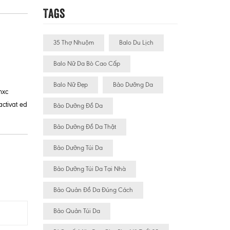
Tags
35 Thợ Nhuộm
Balo Du Lịch
Balo Nữ Da Bò Cao Cấp
Balo Nữ Đẹp
Bảo Dưỡng Da
hxc
activat ed
Bảo Dưỡng Đồ Da
Bảo Dưỡng Đồ Da Thật
Bảo Dưỡng Túi Da
Bảo Dưỡng Túi Da Tại Nhà
Bảo Quản Đồ Da Đúng Cách
Bảo Quản Túi Da