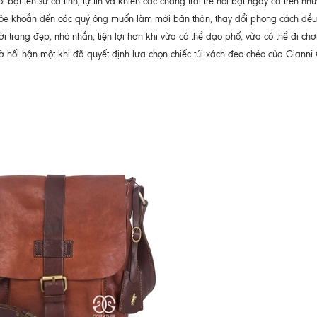
bật lên sự cá tính, tự tin và khiến các chàng trai trẻ nổi bật ngay cả trên nh
khỏe khoắn đến các quý ông muốn làm mới bản thân, thay đổi phong cách đều
i trang đẹp, nhỏ nhắn, tiện lợi hơn khi vừa có thể dạo phố, vừa có thể đi chơ
ờ hối hận một khi đã quyết định lựa chọn chiếc túi xách đeo chéo của Gianni 