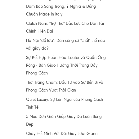
Đảm Bảo Sang Trọng, Ý Nghĩa & Đúng
Chuẩn Made in Italy!
Clutch Nam: "Trợ Thủ" Đắc Lực Cho Dân Tài
Chính Hiện Đại
Hà Nội "đổ lửa": Dân công sở "chất" thế nào
với giày da?
Sự Kết Hợp Hoàn Hảo: Loafer và Quần Ống
Rộng - Bản Giao Hưởng Thời Trang Đầy
Phong Cách
Thời Trang Chậm: Đầu Tư vào Sự Bền Bỉ và
Phong Cách Vượt Thời Gian
Quiet Luxury: Sự Lên Ngôi của Phong Cách
Tinh Tế
5 Mẹo Đơn Giản Giúp Giày Da Luôn Bóng
Đẹp
Cháy Hết Mình Với Đôi Giày Lười Gianni