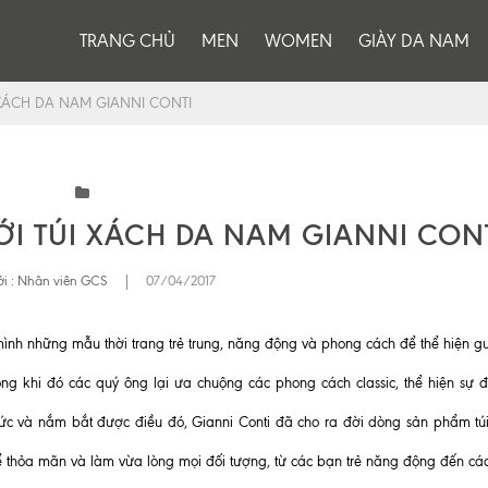
TRANG CHỦ
MEN
WOMEN
GIÀY DA NAM
 XÁCH DA NAM GIANNI CONTI
ỚI TÚI XÁCH DA NAM GIANNI CON
i :
Nhân viên GCS
|
07/04/2017
mình những mẫu thời trang trẻ trung, năng động và phong cách để thể hiện g
ong khi đó các quý ông lại ưa chuộng các phong cách classic, thể hiện sự 
ức và nắm bắt được điều đó, Gianni Conti đã cho ra đời dòng sản phẩm tú
hể thỏa mãn và làm vừa lòng mọi đối tượng, từ các bạn trẻ năng động đến cá