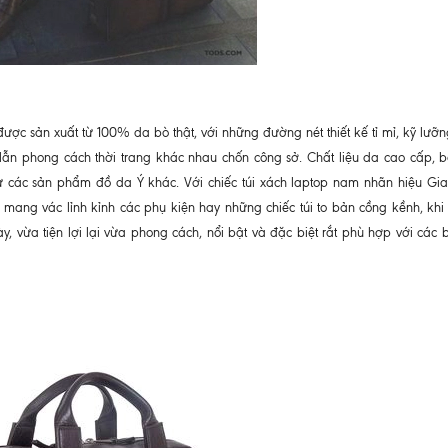
ợc sản xuất từ 100% da bò thật, với những đường nét thiết kế tỉ mỉ, kỹ lưỡn
đồ lẫn phong cách thời trang khác nhau chốn công sở. Chất liệu da cao cấp, 
ác sản phẩm đồ da Ý khác. Với chiếc túi xách laptop nam nhãn hiệu Gian
mang vác lỉnh kỉnh các phụ kiện hay những chiếc túi to bản cồng kềnh, khi 
ày, vừa tiện lợi lại vừa phong cách, nổi bật và đặc biệt rắt phù hợp với các 