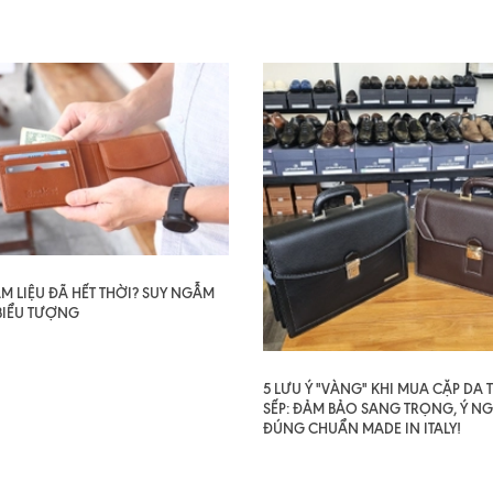
AM LIỆU ĐÃ HẾT THỜI? SUY NGẪM
BIỂU TƯỢNG
5 LƯU Ý "VÀNG" KHI MUA CẶP DA
SẾP: ĐẢM BẢO SANG TRỌNG, Ý NG
ĐÚNG CHUẨN MADE IN ITALY!