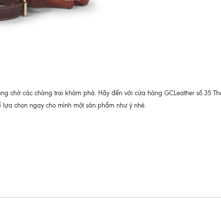
đang chờ các chàng trai khám phá. Hãy đến với cửa hàng GCLeather số 35 Th
lựa chọn ngay cho mình một sản phẩm như ý nhé.