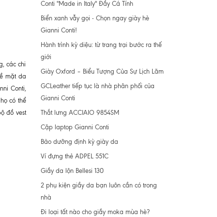
Conti "Made in Italy" Đầy Cá Tính
Biển xanh vẫy gọi - Chọn ngay giày hè
Gianni Conti!
Hành trình kỳ diệu: từ trang trại bước ra thế
giới
g, các chi
Giày Oxford – Biểu Tượng Của Sự Lịch Lãm
bề mặt da
GCLeather tiếp tục là nhà phân phối của
ni Conti,
Gianni Conti
họ có thể
Thắt lưng ACCIAIO 9854SM
bộ đồ vest
Cặp laptop Gianni Conti
Bảo dưỡng định kỳ giày da
Ví đựng thẻ ADPEL 551C
Giầy da lộn Bellesi 130
2 phụ kiện giầy da bạn luôn cần có trong
nhà
Đi loại tất nào cho giầy moka mùa hè?