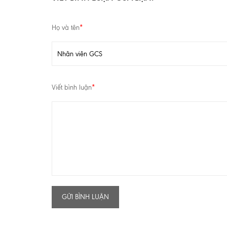
Họ và tên
*
Viết bình luận
*
GỬI BÌNH LUẬN