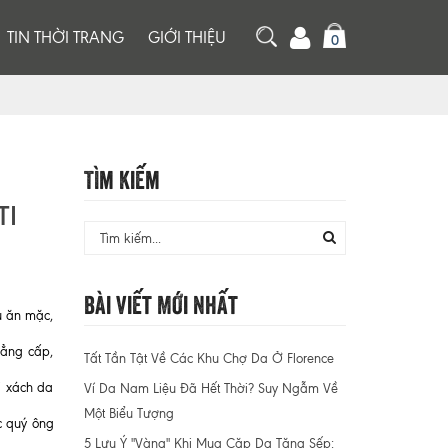
TIN THỜI TRANG
GIỚI THIỆU
0
Tìm Kiếm
TI
Bài Viết Mới Nhất
u ăn mặc,
đẳng cấp,
Tất Tần Tật Về Các Khu Chợ Da Ở Florence
i xách da
Ví Da Nam Liệu Đã Hết Thời? Suy Ngẫm Về
Một Biểu Tượng
c quý ông
5 Lưu Ý "Vàng" Khi Mua Cặp Da Tặng Sếp: