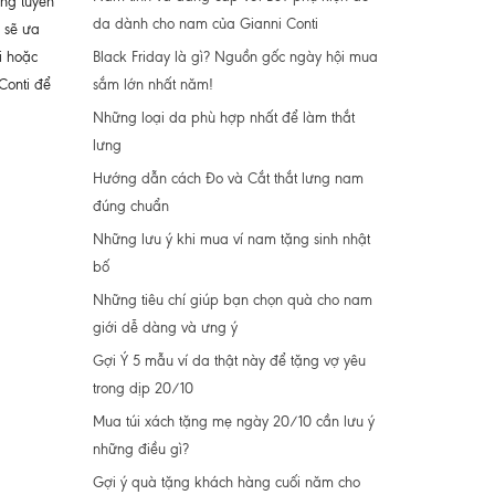
ững tuyến
da dành cho nam của Gianni Conti
 sẽ ưa
Black Friday là gì? Nguồn gốc ngày hội mua
i hoặc
sắm lớn nhất năm!
Conti để
Những loại da phù hợp nhất để làm thắt
lưng
Hướng dẫn cách Đo và Cắt thắt lưng nam
đúng chuẩn
Những lưu ý khi mua ví nam tặng sinh nhật
bố
Những tiêu chí giúp bạn chọn quà cho nam
giới dễ dàng và ưng ý
Gợi Ý 5 mẫu ví da thật này để tặng vợ yêu
trong dịp 20/10
Mua túi xách tặng mẹ ngày 20/10 cần lưu ý
những điều gì?
Gợi ý quà tặng khách hàng cuối năm cho