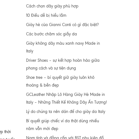
Cách chọn dây giày phù hợp
10 Điều dễ bị hiểu lầm
Giày hè của Gianni Conti có gì đặc biệt?
Các bước chăm sóc giầy da
Giày không dây màu xanh navy Made in
Italy
Driver Shoes – sự kết hợp hoàn hảo giữa
phong cách và sự tiện dụng
Shoe tree – bí quyết giữ giày luôn khô
thoáng & bền đẹp
GCLeather Nhập Lô Hàng Giày Hè Made in
Italy – Những Thiết Kế Không Dây Ấn Tượng!
Lý do chúng ta nên dán đế cho giày da Italy
Bí quyết giúp chiếc ví da thật dùng nhiều
năm vẫn mới đẹp
p thời
Nam tính và đẳng cấp với BST phụ kiện đồ