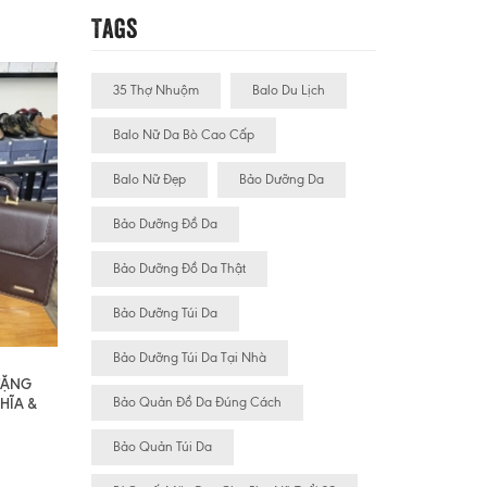
Tags
35 Thợ Nhuộm
Balo Du Lịch
Balo Nữ Da Bò Cao Cấp
Balo Nữ Đẹp
Bảo Dưỡng Da
Bảo Dưỡng Đồ Da
Bảo Dưỡng Đồ Da Thật
Bảo Dưỡng Túi Da
Bảo Dưỡng Túi Da Tại Nhà
 TẶNG
Bảo Quản Đồ Da Đúng Cách
HĨA &
Bảo Quản Túi Da