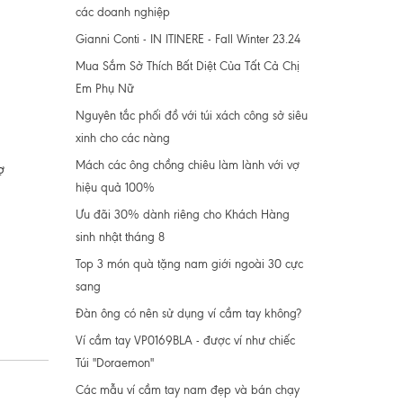
các doanh nghiệp
Gianni Conti - IN ITINERE - Fall Winter 23.24
Mua Sắm Sở Thích Bất Diệt Của Tất Cả Chị
Em Phụ Nữ
Nguyên tắc phối đồ với túi xách công sở siêu
xinh cho các nàng
Mách các ông chồng chiêu làm lành với vợ
ợ
hiệu quả 100%
Ưu đãi 30% dành riêng cho Khách Hàng
sinh nhật tháng 8
Top 3 món quà tặng nam giới ngoài 30 cực
sang
Đàn ông có nên sử dụng ví cầm tay không?
Ví cầm tay VP0169BLA - được ví như chiếc
Túi "Doraemon"
Các mẫu ví cầm tay nam đẹp và bán chạy