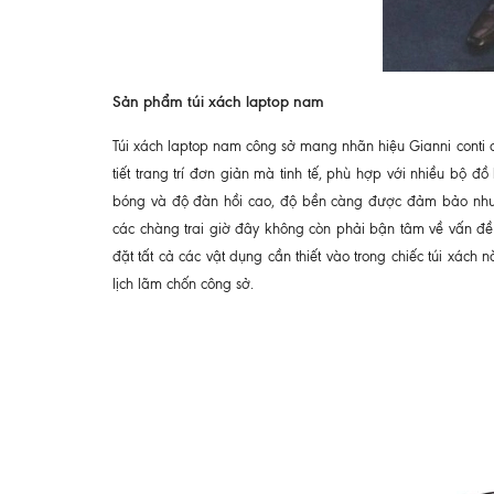
Sản phẩm túi xách laptop nam
Túi xách laptop nam công sở mang nhãn hiệu Gianni conti đư
tiết trang trí đơn giản mà tinh tế, phù hợp với nhiều bộ 
bóng và độ đàn hồi cao, độ bền càng được đảm bảo như c
các chàng trai giờ đây không còn phải bận tâm về vấn đề 
đặt tất cả các vật dụng cần thiết vào trong chiếc túi xách n
lịch lãm chốn công sở.