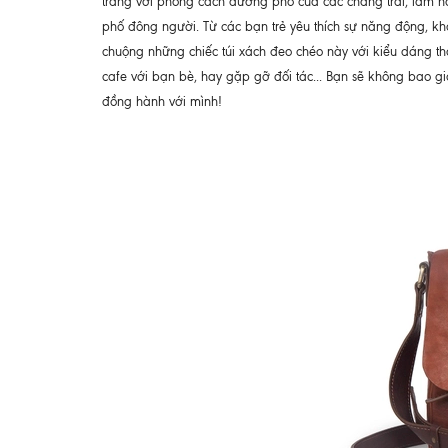
trang với phong cách đường phố của các chàng trai, làm nổi 
phố đông người. Từ các bạn trẻ yêu thích sự năng động, 
chuộng những chiếc túi xách đeo chéo này với kiểu dáng thờ
cafe với bạn bè, hay gặp gỡ đối tác... Bạn sẽ không bao gi
đồng hành với mình!