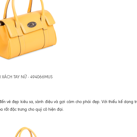
I XÁCH TAY NỮ - 494066MUS
ến vẻ đẹp kiêu sa, sành điệu và gợi cảm cho phái đẹp. Với thiếu kế dạng t
a rất đặc trưng cho quý cô hiện đại.