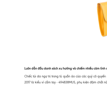
Luôn dẫn đầu danh sách xu hướng và chiếm nhiều cảm tình 
Chiếc túi da ngự trị trong tủ quần áo của các quý cô quyế
2017 là kiểu ví cầm tay - 494838MUS, phụ kiện đậm chất nữ