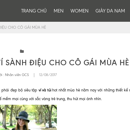
TRANG CHỦ
MEN
WOMEN
GIÀY DA NAM
H ĐIỆU CHO CÔ GÁI MÙA HÈ
 VÍ SÀNH ĐIỆU CHO CÔ GÁI MÙA HÈ
i :
Nhân viên GCS
|
12/08/2017
ví và túi
i phái đẹp bộ siêu tập
hot nhất mùa hè năm nay với những thiết kế
ế mềm mại cùng với sắc vàng trẻ trung, thu hút mọi ánh nhìn.