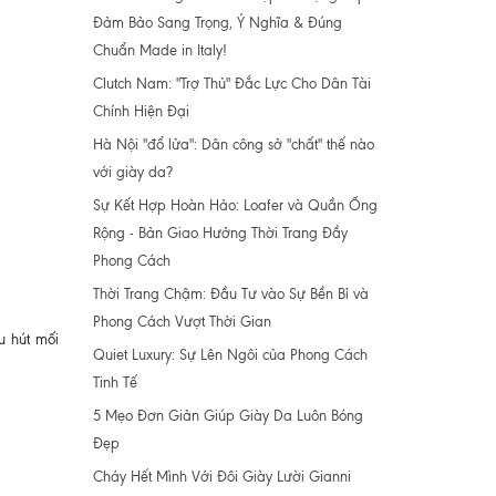
Đảm Bảo Sang Trọng, Ý Nghĩa & Đúng
Chuẩn Made in Italy!
Clutch Nam: "Trợ Thủ" Đắc Lực Cho Dân Tài
Chính Hiện Đại
Hà Nội "đổ lửa": Dân công sở "chất" thế nào
với giày da?
Sự Kết Hợp Hoàn Hảo: Loafer và Quần Ống
Rộng - Bản Giao Hưởng Thời Trang Đầy
Phong Cách
Thời Trang Chậm: Đầu Tư vào Sự Bền Bỉ và
Phong Cách Vượt Thời Gian
u hút mối
Quiet Luxury: Sự Lên Ngôi của Phong Cách
Tinh Tế
5 Mẹo Đơn Giản Giúp Giày Da Luôn Bóng
Đẹp
Cháy Hết Mình Với Đôi Giày Lười Gianni