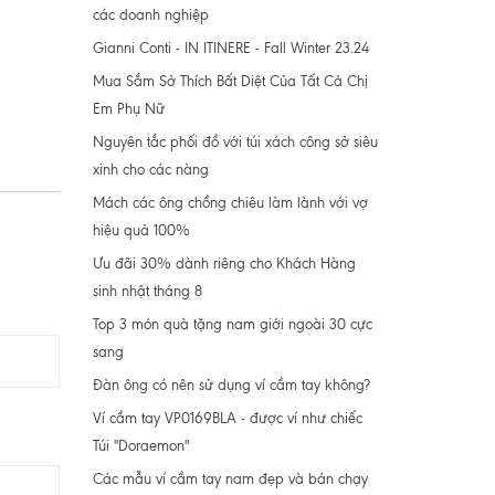
các doanh nghiệp
Gianni Conti - IN ITINERE - Fall Winter 23.24
Mua Sắm Sở Thích Bất Diệt Của Tất Cả Chị
Em Phụ Nữ
Nguyên tắc phối đồ với túi xách công sở siêu
xinh cho các nàng
Mách các ông chồng chiêu làm lành với vợ
hiệu quả 100%
Ưu đãi 30% dành riêng cho Khách Hàng
sinh nhật tháng 8
Top 3 món quà tặng nam giới ngoài 30 cực
sang
Đàn ông có nên sử dụng ví cầm tay không?
Ví cầm tay VP0169BLA - được ví như chiếc
Túi "Doraemon"
Các mẫu ví cầm tay nam đẹp và bán chạy