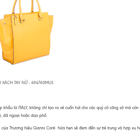
I XÁCH TAY NỮ - 494760MUS
khẩu từ ITALY, không chỉ tạo ra vẻ cuốn hút cho các quý cô công sở mà còn 
rời, dã ngoại hoặc dạo phố.
ng của Thương hiệu Gianni Conti hứa hẹn sẽ đem đến sự trẻ trung và hợp xu 