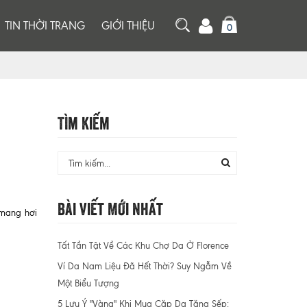
TIN THỜI TRANG
GIỚI THIỆU
0
Tìm Kiếm
Bài Viết Mới Nhất
 mang hơi
Tất Tần Tật Về Các Khu Chợ Da Ở Florence
Ví Da Nam Liệu Đã Hết Thời? Suy Ngẫm Về
Một Biểu Tượng
5 Lưu Ý "Vàng" Khi Mua Cặp Da Tặng Sếp: