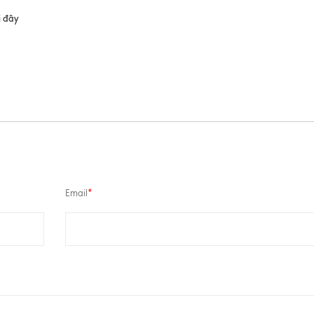
i đây
Email
*