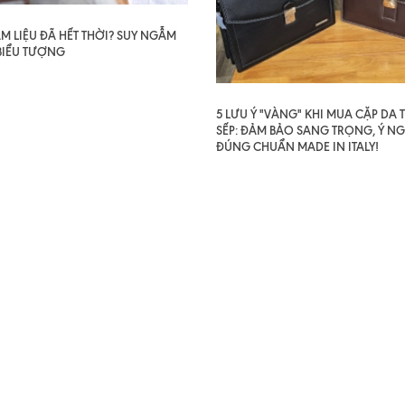
AM LIỆU ĐÃ HẾT THỜI? SUY NGẪM
BIỂU TƯỢNG
5 LƯU Ý "VÀNG" KHI MUA CẶP DA
SẾP: ĐẢM BẢO SANG TRỌNG, Ý NG
ĐÚNG CHUẨN MADE IN ITALY!