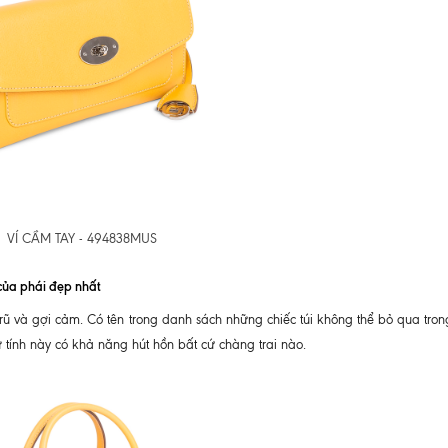
VÍ CẦM TAY - 494838MUS
của phái đẹp nhất
n rũ và gợi cảm. Có tên trong danh sách những chiếc túi không thể bỏ qua tro
 tính này có khả năng hút hồn bất cứ chàng trai nào.