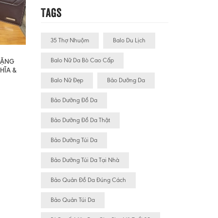
Tags
35 Thợ Nhuộm
Balo Du Lịch
Balo Nữ Da Bò Cao Cấp
 TẶNG
HĨA &
Balo Nữ Đẹp
Bảo Dưỡng Da
Bảo Dưỡng Đồ Da
Bảo Dưỡng Đồ Da Thật
Bảo Dưỡng Túi Da
Bảo Dưỡng Túi Da Tại Nhà
Bảo Quản Đồ Da Đúng Cách
Bảo Quản Túi Da