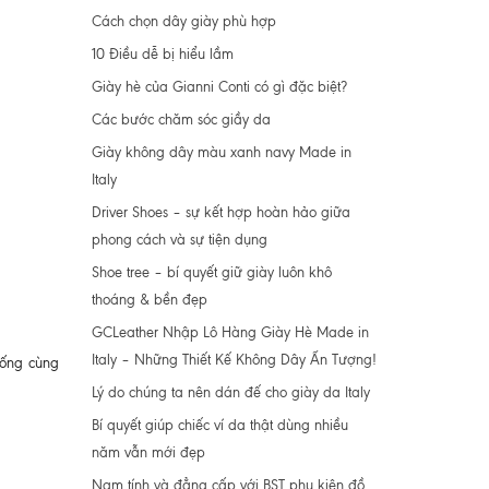
Cách chọn dây giày phù hợp
10 Điều dễ bị hiểu lầm
Giày hè của Gianni Conti có gì đặc biệt?
Các bước chăm sóc giầy da
Giày không dây màu xanh navy Made in
Italy
Driver Shoes – sự kết hợp hoàn hảo giữa
phong cách và sự tiện dụng
Shoe tree – bí quyết giữ giày luôn khô
thoáng & bền đẹp
GCLeather Nhập Lô Hàng Giày Hè Made in
Italy – Những Thiết Kế Không Dây Ấn Tượng!
rống cùng
Lý do chúng ta nên dán đế cho giày da Italy
Bí quyết giúp chiếc ví da thật dùng nhiều
năm vẫn mới đẹp
Nam tính và đẳng cấp với BST phụ kiện đồ