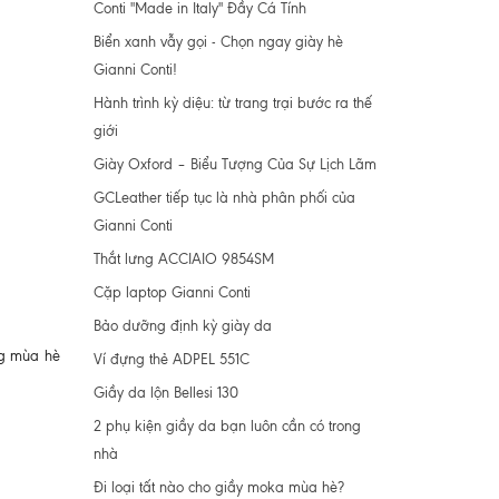
Conti "Made in Italy" Đầy Cá Tính
Biển xanh vẫy gọi - Chọn ngay giày hè
Gianni Conti!
Hành trình kỳ diệu: từ trang trại bước ra thế
giới
Giày Oxford – Biểu Tượng Của Sự Lịch Lãm
GCLeather tiếp tục là nhà phân phối của
Gianni Conti
Thắt lưng ACCIAIO 9854SM
Cặp laptop Gianni Conti
Bảo dưỡng định kỳ giày da
ng mùa hè
Ví đựng thẻ ADPEL 551C
Giầy da lộn Bellesi 130
2 phụ kiện giầy da bạn luôn cần có trong
nhà
Đi loại tất nào cho giầy moka mùa hè?