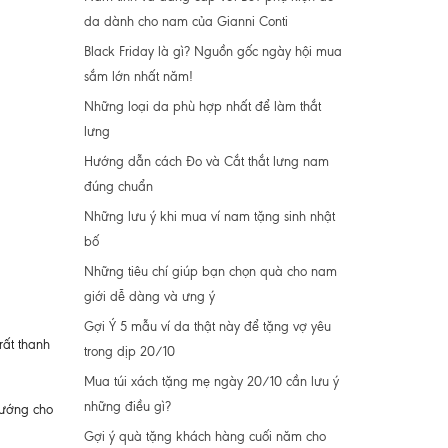
da dành cho nam của Gianni Conti
Black Friday là gì? Nguồn gốc ngày hội mua
sắm lớn nhất năm!
Những loại da phù hợp nhất để làm thắt
lưng
Hướng dẫn cách Đo và Cắt thắt lưng nam
đúng chuẩn
Những lưu ý khi mua ví nam tặng sinh nhật
bố
Những tiêu chí giúp bạn chọn quà cho nam
giới dễ dàng và ưng ý
Gợi Ý 5 mẫu ví da thật này để tặng vợ yêu
rất thanh
trong dịp 20/10
Mua túi xách tặng mẹ ngày 20/10 cần lưu ý
những điều gì?
hướng cho
Gợi ý quà tặng khách hàng cuối năm cho