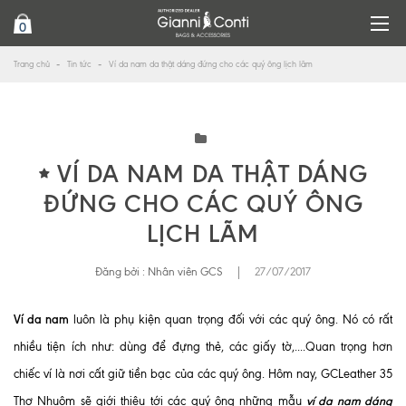
0
Trang chủ
Tin tức
Ví da nam da thật dáng đứng cho các quý ông lịch lãm
VÍ DA NAM DA THẬT DÁNG
ĐỨNG CHO CÁC QUÝ ÔNG
LỊCH LÃM
Đăng bởi :
Nhân viên GCS
|
27/07/2017
Ví da nam
luôn là phụ kiện quan trọng đối với các quý ông. Nó có rất
nhiều tiện ích như: dùng để đựng thẻ, các giấy tờ,....Quan trọng hơn
chiếc ví là nơi cất giữ tiền bạc của các quý ông. Hôm nay, GCLeather 35
ví da nam dáng
Thợ Nhuộm sẽ giới thiệu tới các quý ông những mẫu