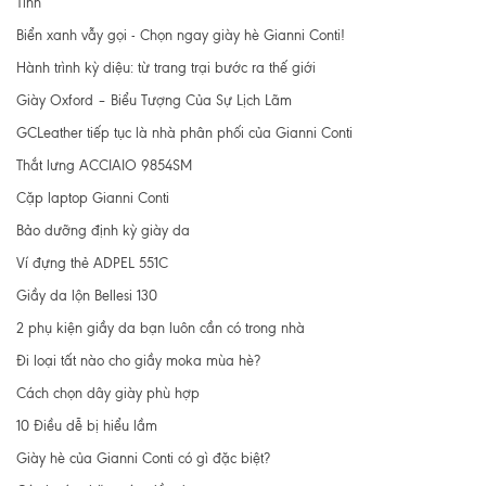
Tính
Biển xanh vẫy gọi - Chọn ngay giày hè Gianni Conti!
Hành trình kỳ diệu: từ trang trại bước ra thế giới
Giày Oxford – Biểu Tượng Của Sự Lịch Lãm
GCLeather tiếp tục là nhà phân phối của Gianni Conti
Thắt lưng ACCIAIO 9854SM
Cặp laptop Gianni Conti
Bảo dưỡng định kỳ giày da
Ví đựng thẻ ADPEL 551C
Giầy da lộn Bellesi 130
2 phụ kiện giầy da bạn luôn cần có trong nhà
Đi loại tất nào cho giầy moka mùa hè?
Cách chọn dây giày phù hợp
10 Điều dễ bị hiểu lầm
Giày hè của Gianni Conti có gì đặc biệt?