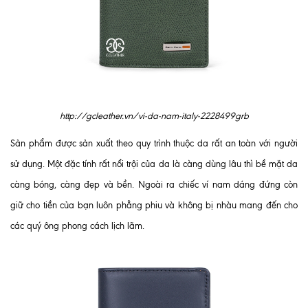
http://gcleather.vn/vi-da-nam-italy-2228499grb
Sản phẩm được sản xuất theo quy trình thuộc da rất an toàn với người
sử dụng. Một đặc tính rất nổi trội của da là càng dùng lâu thì bề mặt da
càng bóng, càng đẹp và bền. Ngoài ra chiếc ví nam dáng đứng còn
giữ cho tiền của bạn luôn phẳng phiu và không bị nhàu mang đến cho
các quý ông phong cách lịch lãm.