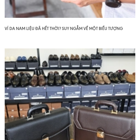
VÍ DA NAM LIỆU ĐÃ HẾT THỜI? SUY NGẪM VỀ MỘT BIỂU TƯỢNG