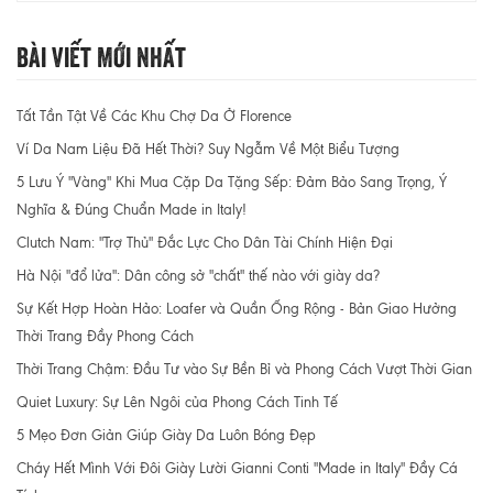
Bài Viết Mới Nhất
Tất Tần Tật Về Các Khu Chợ Da Ở Florence
Ví Da Nam Liệu Đã Hết Thời? Suy Ngẫm Về Một Biểu Tượng
5 Lưu Ý "Vàng" Khi Mua Cặp Da Tặng Sếp: Đảm Bảo Sang Trọng, Ý
Nghĩa & Đúng Chuẩn Made in Italy!
Clutch Nam: "Trợ Thủ" Đắc Lực Cho Dân Tài Chính Hiện Đại
Hà Nội "đổ lửa": Dân công sở "chất" thế nào với giày da?
Sự Kết Hợp Hoàn Hảo: Loafer và Quần Ống Rộng - Bản Giao Hưởng
Thời Trang Đầy Phong Cách
Thời Trang Chậm: Đầu Tư vào Sự Bền Bỉ và Phong Cách Vượt Thời Gian
Quiet Luxury: Sự Lên Ngôi của Phong Cách Tinh Tế
5 Mẹo Đơn Giản Giúp Giày Da Luôn Bóng Đẹp
Cháy Hết Mình Với Đôi Giày Lười Gianni Conti "Made in Italy" Đầy Cá