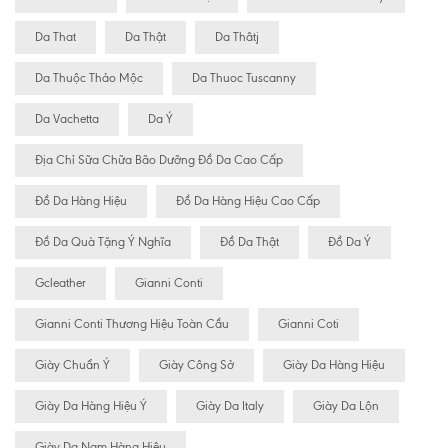
Da That
Da Thật
Da Thâtj
Da Thuộc Thảo Mộc
Da Thuoc Tuscanny
Da Vachetta
Da Ý
Địa Chỉ Sữa Chữa Bão Dưỡng Đồ Da Cao Cấp
Đồ Da Hàng Hiệu
Đồ Da Hàng Hiệu Cao Cấp
Đồ Da Quà Tặng Ý Nghĩa
Đồ Da Thật
Đồ Da Ý
Gcleather
Gianni Conti
Gianni Conti Thương Hiệu Toàn Cầu
Gianni Coti
Giày Chuẩn Ý
Giày Công Sở
Giày Da Hàng Hiệu
Giày Da Hàng Hiệu Ý
Giày Da Italy
Giày Da Lộn
Giày Da Nam Hàng Hiệu