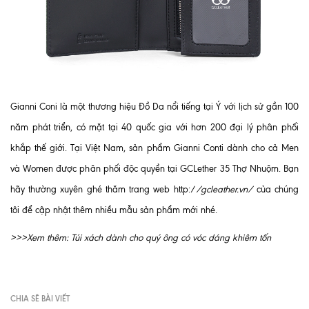
Gianni Coni là một thương hiệu Đồ Da nổi tiếng tại Ý với lịch sử gần 100
năm phát triển, có mặt tại 40 quốc gia với hơn 200 đại lý phân phối
khắp thế giới. Tại Việt Nam, sản phẩm Gianni Conti dành cho cả Men
và Women được phân phối độc quyền tại GCLether 35 Thợ Nhuộm. Bạn
hãy thường xuyên ghé thăm trang web http:/
/gcleather.vn
/
của chúng
tôi để cập nhật thêm nhiều mẫu sản phẩm mới nhé.
>>>Xem thêm:
Túi xách dành cho quý ông có vóc dáng khiêm tốn
CHIA SẼ BÀI VIẾT