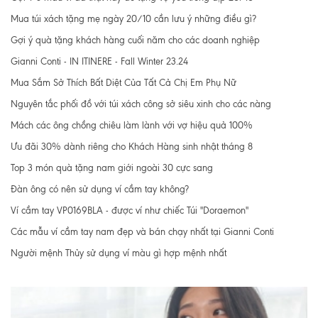
Mua túi xách tặng mẹ ngày 20/10 cần lưu ý những điều gì?
Gợi ý quà tặng khách hàng cuối năm cho các doanh nghiệp
Gianni Conti - IN ITINERE - Fall Winter 23.24
Mua Sắm Sở Thích Bất Diệt Của Tất Cả Chị Em Phụ Nữ
Nguyên tắc phối đồ với túi xách công sở siêu xinh cho các nàng
Mách các ông chồng chiêu làm lành với vợ hiệu quả 100%
Ưu đãi 30% dành riêng cho Khách Hàng sinh nhật tháng 8
Top 3 món quà tặng nam giới ngoài 30 cực sang
Đàn ông có nên sử dụng ví cầm tay không?
Ví cầm tay VP0169BLA - được ví như chiếc Túi "Doraemon"
Các mẫu ví cầm tay nam đẹp và bán chạy nhất tại Gianni Conti
Người mệnh Thủy sử dụng ví màu gì hợp mệnh nhất