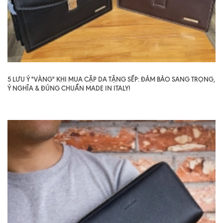
5 LƯU Ý "VÀNG" KHI MUA CẶP DA TẶNG SẾP: ĐẢM BẢO SANG TRỌNG,
Ý NGHĨA & ĐÚNG CHUẨN MADE IN ITALY!