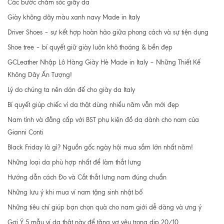
Các bước chăm sóc giầy da
Giày không dây màu xanh navy Made in Italy
Driver Shoes – sự kết hợp hoàn hảo giữa phong cách và sự tiện dụng
Shoe tree – bí quyết giữ giày luôn khô thoáng & bền đẹp
GCLeather Nhập Lô Hàng Giày Hè Made in Italy – Những Thiết Kế
Không Dây Ấn Tượng!
Lý do chúng ta nên dán đế cho giày da Italy
Bí quyết giúp chiếc ví da thật dùng nhiều năm vẫn mới đẹp
Nam tính và đẳng cấp với BST phụ kiện đồ da dành cho nam của
Gianni Conti
Black Friday là gì? Nguồn gốc ngày hội mua sắm lớn nhất năm!
Những loại da phù hợp nhất để làm thắt lưng
Hướng dẫn cách Đo và Cắt thắt lưng nam đúng chuẩn
Những lưu ý khi mua ví nam tặng sinh nhật bố
Những tiêu chí giúp bạn chọn quà cho nam giới dễ dàng và ưng ý
Gợi Ý 5 mẫu ví da thật này để tặng vợ yêu trong dịp 20/10