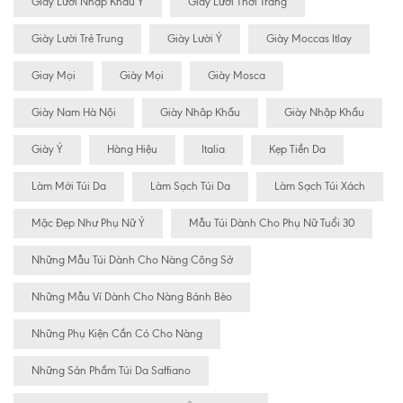
Giày Lười Nhập Khẩu Ý
Giày Lười Thời Trang
Giày Lười Trẻ Trung
Giày Lười Ý
Giày Moccas Itlay
Giay Mọi
Giày Mọi
Giày Mosca
Giày Nam Hà Nội
Giày Nhâp Khẩu
Giày Nhập Khẩu
Giày Ý
Hàng Hiệu
Italia
Kẹp Tiền Da
Làm Mới Túi Da
Làm Sạch Túi Da
Làm Sạch Túi Xách
Mặc Đẹp Như Phụ Nữ Ý
Mẫu Túi Dành Cho Phụ Nữ Tuổi 30
Những Mẫu Túi Dành Cho Nàng Công Sở
Những Mẫu Ví Dành Cho Nàng Bánh Bèo
Những Phụ Kiện Cần Có Cho Nàng
Những Sản Phẩm Túi Da Saffiano