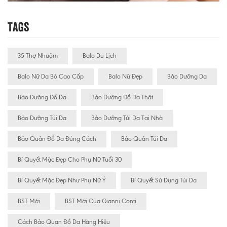
Tags
35 Thợ Nhuộm
Balo Du Lịch
Balo Nữ Da Bò Cao Cấp
Balo Nữ Đẹp
Bảo Dưỡng Da
Bảo Dưỡng Đồ Da
Bảo Dưỡng Đồ Da Thật
Bảo Dưỡng Túi Da
Bảo Dưỡng Túi Da Tại Nhà
Bảo Quản Đồ Da Đúng Cách
Bảo Quản Túi Da
Bí Quyết Mặc Đẹp Cho Phụ Nữ Tuổi 30
Bí Quyết Mặc Đẹp Như Phụ Nữ Ý
Bí Quyết Sử Dụng Túi Da
BST Mới
BST Mới Của Gianni Conti
Cách Bảo Quan Đồ Da Hàng Hiệu