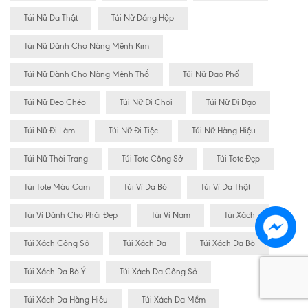
Túi Nữ Da Thật
Túi Nữ Dáng Hộp
Túi Nữ Dành Cho Nàng Mệnh Kim
Túi Nữ Dành Cho Nàng Mệnh Thổ
Túi Nữ Dạo Phố
Túi Nữ Đeo Chéo
Túi Nữ Đi Chơi
Túi Nữ Đi Dạo
Túi Nữ Đi Làm
Túi Nữ Đi Tiệc
Túi Nữ Hàng Hiệu
Túi Nữ Thời Trang
Túi Tote Công Sở
Túi Tote Đẹp
Túi Tote Màu Cam
Túi Ví Da Bò
Túi Ví Da Thật
Túi Ví Dành Cho Phái Đẹp
Túi Ví Nam
Túi Xách
Túi Xách Công Sở
Túi Xách Da
Túi Xách Da Bò
Túi Xách Da Bò Ý
Túi Xách Da Công Sở
Túi Xách Da Hàng Hiêu
Túi Xách Da Mềm