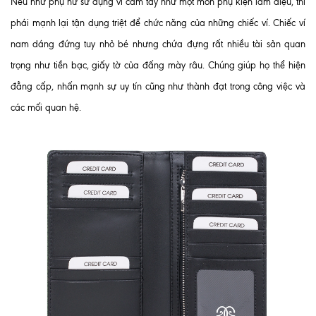
Nếu như phụ nữ sử dụng ví cầm tay như một món phụ kiện làm điệu, thì
phái mạnh lại tận dụng triệt để chức năng của những chiếc ví. Chiếc ví
nam dáng đứng tuy nhỏ bé nhưng chứa đựng rất nhiều tài sản quan
trọng như tiền bạc, giấy tờ của đấng mày râu. Chúng giúp họ thể hiện
đẳng cấp, nhấn mạnh sự uy tín cũng như thành đạt trong công việc và
các mối quan hệ.