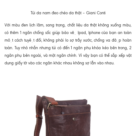
Túi da nam đeo chéo da thật – Giani Conti
Với màu đen lịch lãm, sang trọng, chất liệu da thật không xuống màu,
có thêm 1 ngăn chống sốc giúp bảo vệ Ipad, Iphone của bạn an toàn
một cách tuyệt đối, không phải lo sợ trầy xước, chống va đập hoàn
toàn. Tuy nhỏ nhắn nhưng túi có đến 1 ngăn phụ khóa kéo bên trong, 2
ngăn phụ bên ngoài, và một ngăn chính. Vì vậy bạn có thể sắp xếp vật
dụng giấy tờ vào các ngăn khác nhau không sợ lẫn vào nhau.