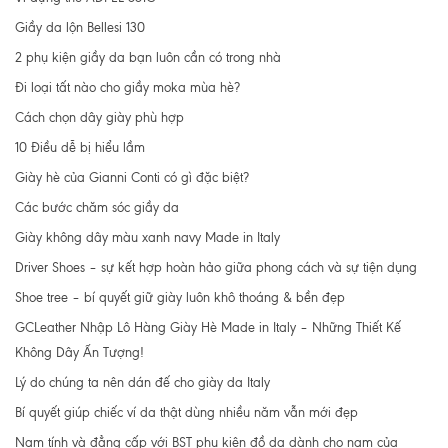
Giầy da lộn Bellesi 130
2 phụ kiện giầy da bạn luôn cần có trong nhà
Đi loại tất nào cho giầy moka mùa hè?
Cách chọn dây giày phù hợp
10 Điều dễ bị hiểu lầm
Giày hè của Gianni Conti có gì đặc biệt?
Các bước chăm sóc giầy da
Giày không dây màu xanh navy Made in Italy
Driver Shoes – sự kết hợp hoàn hảo giữa phong cách và sự tiện dụng
Shoe tree – bí quyết giữ giày luôn khô thoáng & bền đẹp
GCLeather Nhập Lô Hàng Giày Hè Made in Italy – Những Thiết Kế
Không Dây Ấn Tượng!
Lý do chúng ta nên dán đế cho giày da Italy
Bí quyết giúp chiếc ví da thật dùng nhiều năm vẫn mới đẹp
Nam tính và đẳng cấp với BST phụ kiện đồ da dành cho nam của