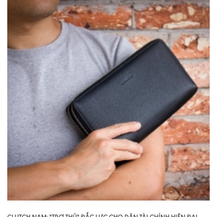
CLUTCH NAM: "TRỢ THỦ" ĐẮC LỰC CHO DÂN TÀI CHÍNH HIỆN ĐẠI