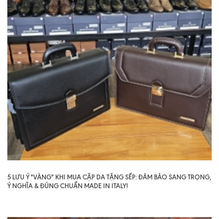
5 LƯU Ý "VÀNG" KHI MUA CẶP DA TẶNG SẾP: ĐẢM BẢO SANG TRỌNG,
Ý NGHĨA & ĐÚNG CHUẨN MADE IN ITALY!