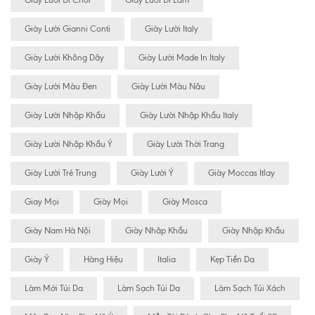
Giày Lười Đi Chơi
Giày Lười Đi Làm
Giày Lười Gianni Conti
Giày Lười Italy
Giày Lười Không Dây
Giày Lười Made In Italy
Giày Lười Màu Đen
Giày Lười Màu Nâu
Giày Lười Nhập Khẩu
Giày Lười Nhập Khẩu Italy
Giày Lười Nhập Khẩu Ý
Giày Lười Thời Trang
Giày Lười Trẻ Trung
Giày Lười Ý
Giày Moccas Itlay
Giay Mọi
Giày Mọi
Giày Mosca
Giày Nam Hà Nội
Giày Nhâp Khẩu
Giày Nhập Khẩu
Giày Ý
Hàng Hiệu
Italia
Kẹp Tiền Da
Làm Mới Túi Da
Làm Sạch Túi Da
Làm Sạch Túi Xách