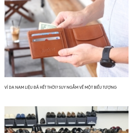
VÍ DA NAM LIỆU ĐÃ HẾT THỜI? SUY NGẪM VỀ MỘT BIỂU TƯỢNG