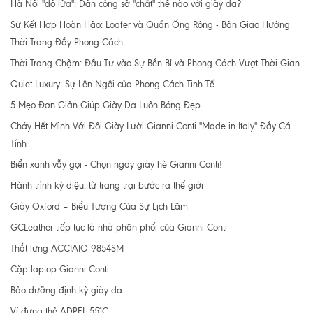
Hà Nội "đổ lửa": Dân công sở "chất" thế nào với giày da?
Sự Kết Hợp Hoàn Hảo: Loafer và Quần Ống Rộng - Bản Giao Hưởng
Thời Trang Đầy Phong Cách
Thời Trang Chậm: Đầu Tư vào Sự Bền Bỉ và Phong Cách Vượt Thời Gian
Quiet Luxury: Sự Lên Ngôi của Phong Cách Tinh Tế
5 Mẹo Đơn Giản Giúp Giày Da Luôn Bóng Đẹp
Cháy Hết Mình Với Đôi Giày Lười Gianni Conti "Made in Italy" Đầy Cá
Tính
Biển xanh vẫy gọi - Chọn ngay giày hè Gianni Conti!
Hành trình kỳ diệu: từ trang trại bước ra thế giới
Giày Oxford – Biểu Tượng Của Sự Lịch Lãm
GCLeather tiếp tục là nhà phân phối của Gianni Conti
Thắt lưng ACCIAIO 9854SM
Cặp laptop Gianni Conti
Bảo dưỡng định kỳ giày da
Ví đựng thẻ ADPEL 551C