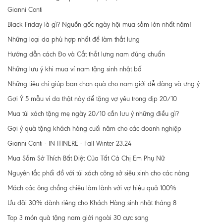
Gianni Conti
Black Friday là gì? Nguồn gốc ngày hội mua sắm lớn nhất năm!
Những loại da phù hợp nhất để làm thắt lưng
Hướng dẫn cách Đo và Cắt thắt lưng nam đúng chuẩn
Những lưu ý khi mua ví nam tặng sinh nhật bố
Những tiêu chí giúp bạn chọn quà cho nam giới dễ dàng và ưng ý
Gợi Ý 5 mẫu ví da thật này để tặng vợ yêu trong dịp 20/10
Mua túi xách tặng mẹ ngày 20/10 cần lưu ý những điều gì?
Gợi ý quà tặng khách hàng cuối năm cho các doanh nghiệp
Gianni Conti - IN ITINERE - Fall Winter 23.24
Mua Sắm Sở Thích Bất Diệt Của Tất Cả Chị Em Phụ Nữ
Nguyên tắc phối đồ với túi xách công sở siêu xinh cho các nàng
Mách các ông chồng chiêu làm lành với vợ hiệu quả 100%
Ưu đãi 30% dành riêng cho Khách Hàng sinh nhật tháng 8
Top 3 món quà tặng nam giới ngoài 30 cực sang