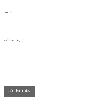
Email
*
Viết bình luận
*
GỬI BÌNH LUẬN