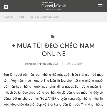
0
Trang chủ
Tin tức
Mua Túi đeo chéo Nam online
MUA TÚI ĐEO CHÉO NAM
ONLINE
Đăng bởi :
Nhân viên GCS
|
07/04/2017
Bạn là người bận rộn, bạn không thể mất quá nhiều thời gian để mua
sắm. Vậy nên, mua hàng online luôn là lựa chọn tốt cho những người
bận rộn hay những người ngại phải đi ra ngoài. Bạn đang muốn tìm
một chiếc túi đeo chéo bằng da thật xịn để đón chào mùa hè đây sôi
Túi
động. Bật mí cho bạn tại GCLEATHER chuyên cung cấp những mẫu
xách đeo chéo da thật
đẹp và thời trang đến từ nước Ý. Không những