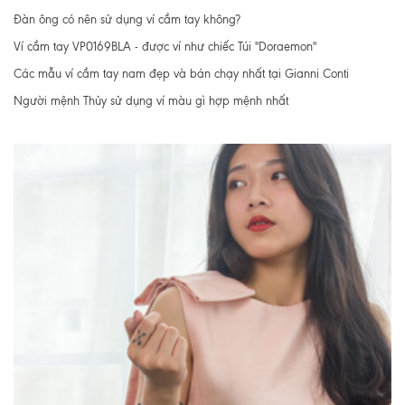
Đàn ông có nên sử dụng ví cầm tay không?
Ví cầm tay VP0169BLA - được ví như chiếc Túi "Doraemon"
Các mẫu ví cầm tay nam đẹp và bán chạy nhất tại Gianni Conti
Người mệnh Thủy sử dụng ví màu gì hợp mệnh nhất