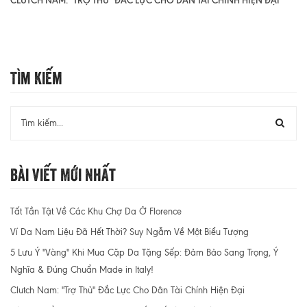
Tìm Kiếm
Bài Viết Mới Nhất
Tất Tần Tật Về Các Khu Chợ Da Ở Florence
Ví Da Nam Liệu Đã Hết Thời? Suy Ngẫm Về Một Biểu Tượng
5 Lưu Ý "Vàng" Khi Mua Cặp Da Tặng Sếp: Đảm Bảo Sang Trọng, Ý
Nghĩa & Đúng Chuẩn Made in Italy!
Clutch Nam: "Trợ Thủ" Đắc Lực Cho Dân Tài Chính Hiện Đại