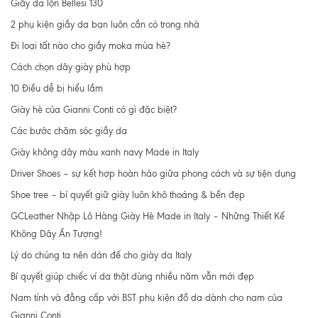
Giầy da lộn Bellesi 130
2 phụ kiện giầy da bạn luôn cần có trong nhà
Đi loại tất nào cho giầy moka mùa hè?
Cách chọn dây giày phù hợp
10 Điều dễ bị hiểu lầm
Giày hè của Gianni Conti có gì đặc biệt?
Các bước chăm sóc giầy da
Giày không dây màu xanh navy Made in Italy
Driver Shoes – sự kết hợp hoàn hảo giữa phong cách và sự tiện dụng
Shoe tree – bí quyết giữ giày luôn khô thoáng & bền đẹp
GCLeather Nhập Lô Hàng Giày Hè Made in Italy – Những Thiết Kế
Không Dây Ấn Tượng!
Lý do chúng ta nên dán đế cho giày da Italy
Bí quyết giúp chiếc ví da thật dùng nhiều năm vẫn mới đẹp
Nam tính và đẳng cấp với BST phụ kiện đồ da dành cho nam của
Gianni Conti