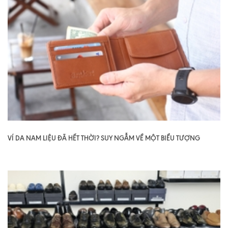
VÍ DA NAM LIỆU ĐÃ HẾT THỜI? SUY NGẪM VỀ MỘT BIỂU TƯỢNG