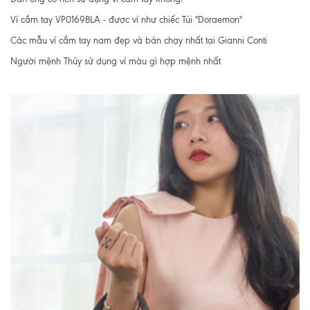
Ví cầm tay VP0169BLA - được ví như chiếc Túi "Doraemon"
Các mẫu ví cầm tay nam đẹp và bán chạy nhất tại Gianni Conti
Người mệnh Thủy sử dụng ví màu gì hợp mệnh nhất