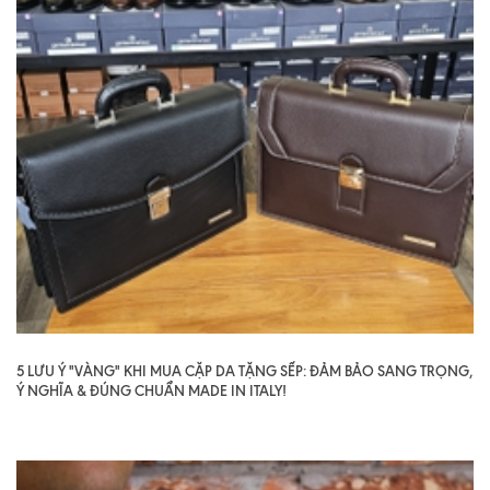
5 LƯU Ý "VÀNG" KHI MUA CẶP DA TẶNG SẾP: ĐẢM BẢO SANG TRỌNG,
Ý NGHĨA & ĐÚNG CHUẨN MADE IN ITALY!