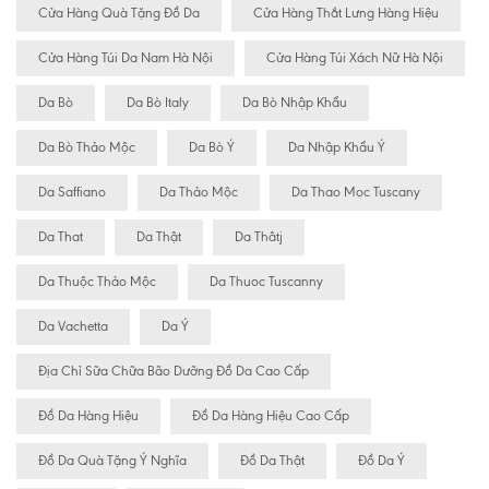
Cửa Hàng Quà Tặng Đồ Da
Cửa Hàng Thắt Lưng Hàng Hiệu
Cửa Hàng Túi Da Nam Hà Nội
Cửa Hàng Túi Xách Nữ Hà Nội
Da Bò
Da Bò Italy
Da Bò Nhập Khẩu
Da Bò Thảo Mộc
Da Bò Ý
Da Nhập Khẩu Ý
Da Saffiano
Da Thảo Mộc
Da Thao Moc Tuscany
Da That
Da Thật
Da Thâtj
Da Thuộc Thảo Mộc
Da Thuoc Tuscanny
Da Vachetta
Da Ý
Địa Chỉ Sữa Chữa Bão Dưỡng Đồ Da Cao Cấp
Đồ Da Hàng Hiệu
Đồ Da Hàng Hiệu Cao Cấp
Đồ Da Quà Tặng Ý Nghĩa
Đồ Da Thật
Đồ Da Ý