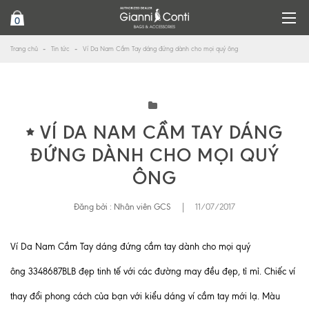
0
Trang chủ
Tin tức
Ví Da Nam Cầm Tay dáng đứng dành cho mọi quý ông
VÍ DA NAM CẦM TAY DÁNG
ĐỨNG DÀNH CHO MỌI QUÝ
ÔNG
Đăng bởi :
Nhân viên GCS
|
11/07/2017
Ví Da Nam Cầm Tay
dáng đứng
cầm tay dành cho mọi quý
ông 3348687BLB đẹp tinh tế với các đường may đều đẹp, tỉ mỉ. Chiếc ví
thay đổi phong cách của bạn với kiểu dáng ví cầm tay mới lạ. Màu