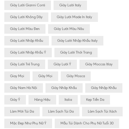
Giày Lười Gianni Conti
Giày Lười Italy
Giày Lười Không Dây
Giày Lười Made In Italy
Giày Lười Màu Đen
Giày Lười Màu Nâu
Giày Lười Nhập Khẩu
Giày Lười Nhập Khẩu Italy
Giày Lười Nhập Khẩu Ý
Giày Lười Thời Trang
Giày Lười Trẻ Trung
Giày Lười Ý
Giày Moccas Itlay
Giay Mọi
Giày Mọi
Giày Mosca
Giày Nam Hà Nội
Giày Nhâp Khẩu
Giày Nhập Khẩu
Giày Ý
Hàng Hiệu
Italia
Kẹp Tiền Da
Làm Mới Túi Da
Làm Sạch Túi Da
Làm Sạch Túi Xách
Mặc Đẹp Như Phụ Nữ Ý
Mẫu Túi Dành Cho Phụ Nữ Tuổi 30