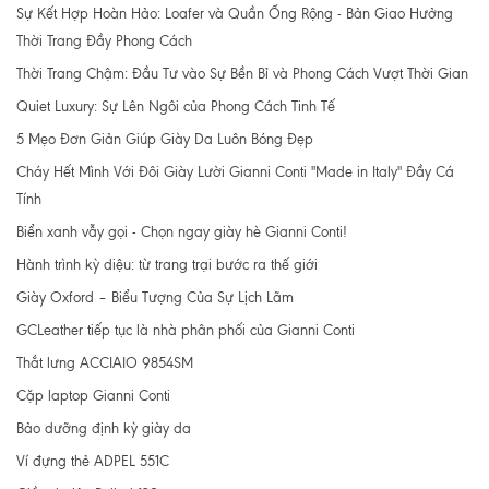
Sự Kết Hợp Hoàn Hảo: Loafer và Quần Ống Rộng - Bản Giao Hưởng
Thời Trang Đầy Phong Cách
Thời Trang Chậm: Đầu Tư vào Sự Bền Bỉ và Phong Cách Vượt Thời Gian
Quiet Luxury: Sự Lên Ngôi của Phong Cách Tinh Tế
5 Mẹo Đơn Giản Giúp Giày Da Luôn Bóng Đẹp
Cháy Hết Mình Với Đôi Giày Lười Gianni Conti "Made in Italy" Đầy Cá
Tính
Biển xanh vẫy gọi - Chọn ngay giày hè Gianni Conti!
Hành trình kỳ diệu: từ trang trại bước ra thế giới
Giày Oxford – Biểu Tượng Của Sự Lịch Lãm
GCLeather tiếp tục là nhà phân phối của Gianni Conti
Thắt lưng ACCIAIO 9854SM
Cặp laptop Gianni Conti
Bảo dưỡng định kỳ giày da
Ví đựng thẻ ADPEL 551C