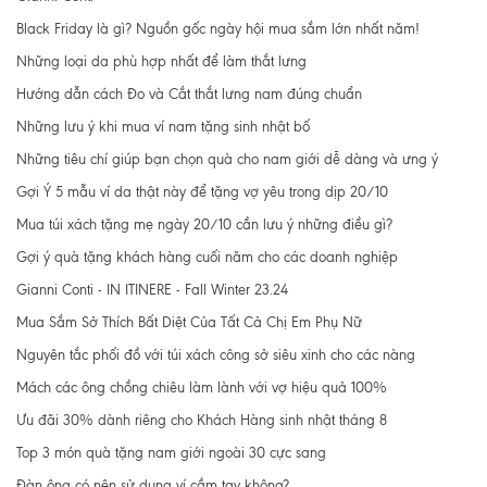
Black Friday là gì? Nguồn gốc ngày hội mua sắm lớn nhất năm!
Những loại da phù hợp nhất để làm thắt lưng
Hướng dẫn cách Đo và Cắt thắt lưng nam đúng chuẩn
Những lưu ý khi mua ví nam tặng sinh nhật bố
Những tiêu chí giúp bạn chọn quà cho nam giới dễ dàng và ưng ý
Gợi Ý 5 mẫu ví da thật này để tặng vợ yêu trong dịp 20/10
Mua túi xách tặng mẹ ngày 20/10 cần lưu ý những điều gì?
Gợi ý quà tặng khách hàng cuối năm cho các doanh nghiệp
Gianni Conti - IN ITINERE - Fall Winter 23.24
Mua Sắm Sở Thích Bất Diệt Của Tất Cả Chị Em Phụ Nữ
Nguyên tắc phối đồ với túi xách công sở siêu xinh cho các nàng
Mách các ông chồng chiêu làm lành với vợ hiệu quả 100%
Ưu đãi 30% dành riêng cho Khách Hàng sinh nhật tháng 8
Top 3 món quà tặng nam giới ngoài 30 cực sang
Đàn ông có nên sử dụng ví cầm tay không?