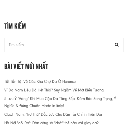
Tìm Kiếm
Bài Viết Mới Nhất
Tất Tần Tật Về Các Khu Chợ Da Ở Florence
Ví Da Nam Liệu Đã Hết Thời? Suy Ngẫm Về Một Biểu Tượng
5 Lưu Ý "Vàng" Khi Mua Cặp Da Tặng Sếp: Đảm Bảo Sang Trọng, Ý
Nghĩa & Đúng Chuẩn Made in Italy!
Clutch Nam: "Trợ Thủ" Đắc Lực Cho Dân Tài Chính Hiện Đại
Hà Nội "đổ lửa": Dân công sở "chất" thế nào với giày da?