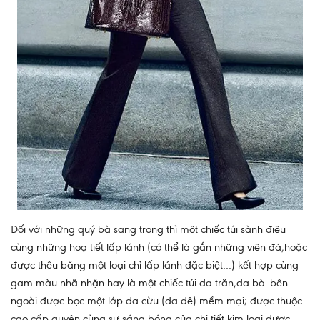
Đối với những quý bà sang trọng thì một chiếc túi sành điệu
cùng những hoạ tiết lấp lánh (có thể là gắn những viên đá,hoặc
được thêu băng một loại chỉ lấp lánh đặc biệt…) kết hợp cùng
gam màu nhã nhặn hay là một chiếc túi da trăn,da bò- bên
ngoài được bọc một lớp da cừu (da dê) mềm mại; được thuộc
cao cấp quyện cùng sự sáng bóng của chi tiết kim loại được