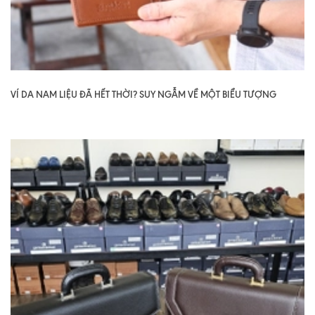
VÍ DA NAM LIỆU ĐÃ HẾT THỜI? SUY NGẪM VỀ MỘT BIỂU TƯỢNG