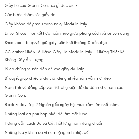
Giày hè của Gianni Conti có gì đặc biệt?
Các bước chăm sóc giầy da
Giày không dây màu xanh navy Made in Italy
Driver Shoes – sự kết hợp hoàn hảo giữa phong cách và sự tiện dụng
Shoe tree – bí quyết giữ giày luôn khô thoáng & bền đẹp
GCLeather Nhập Lô Hàng Giày Hè Made in Italy – Những Thiết Kế
Không Dây Ấn Tượng!
Lý do chúng ta nên dán đế cho giày da Italy
Bí quyết giúp chiếc ví da thật dùng nhiều năm vẫn mới đẹp
Nam tính và đẳng cấp với BST phụ kiện đồ da dành cho nam của
Gianni Conti
Black Friday là gì? Nguồn gốc ngày hội mua sắm lớn nhất năm!
Những loại da phù hợp nhất để làm thắt lưng
Hướng dẫn cách Đo và Cắt thắt lưng nam đúng chuẩn
Những lưu ý khi mua ví nam tặng sinh nhật bố