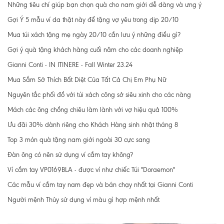
Những tiêu chí giúp bạn chọn quà cho nam giới dễ dàng và ưng ý
Gợi Ý 5 mẫu ví da thật này để tặng vợ yêu trong dịp 20/10
Mua túi xách tặng mẹ ngày 20/10 cần lưu ý những điều gì?
Gợi ý quà tặng khách hàng cuối năm cho các doanh nghiệp
Gianni Conti - IN ITINERE - Fall Winter 23.24
Mua Sắm Sở Thích Bất Diệt Của Tất Cả Chị Em Phụ Nữ
Nguyên tắc phối đồ với túi xách công sở siêu xinh cho các nàng
Mách các ông chồng chiêu làm lành với vợ hiệu quả 100%
Ưu đãi 30% dành riêng cho Khách Hàng sinh nhật tháng 8
Top 3 món quà tặng nam giới ngoài 30 cực sang
Đàn ông có nên sử dụng ví cầm tay không?
Ví cầm tay VP0169BLA - được ví như chiếc Túi "Doraemon"
Các mẫu ví cầm tay nam đẹp và bán chạy nhất tại Gianni Conti
Người mệnh Thủy sử dụng ví màu gì hợp mệnh nhất