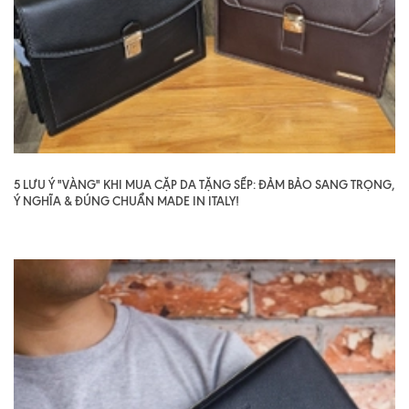
5 LƯU Ý "VÀNG" KHI MUA CẶP DA TẶNG SẾP: ĐẢM BẢO SANG TRỌNG,
Ý NGHĨA & ĐÚNG CHUẨN MADE IN ITALY!