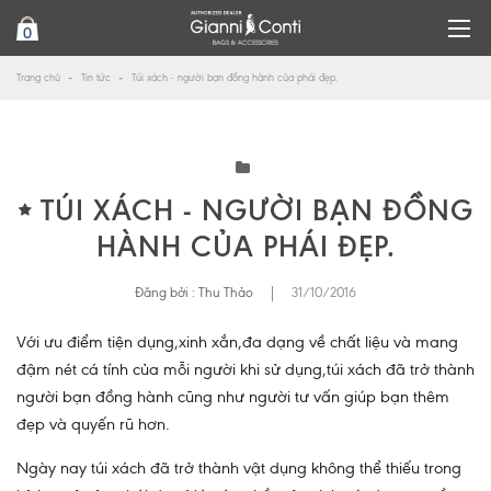
0
Trang chủ
Tin tức
Túi xách - người bạn đồng hành của phái đẹp.
TÚI XÁCH - NGƯỜI BẠN ĐỒNG
HÀNH CỦA PHÁI ĐẸP.
Đăng bởi :
Thu Thảo
|
31/10/2016
Với ưu điểm tiện dụng,xinh xắn,đa dạng về chất liệu và mang
đậm nét cá tính của mỗi người khi sử dụng,túi xách đã trở thành
người bạn đồng hành cũng như người tư vấn giúp bạn thêm
đẹp và quyến rũ hơn.
Ngày nay túi xách đã trở thành vật dụng không thể thiếu trong