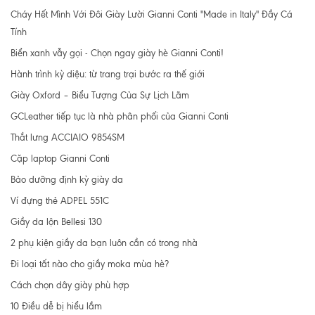
Cháy Hết Mình Với Đôi Giày Lười Gianni Conti "Made in Italy" Đầy Cá
Tính
Biển xanh vẫy gọi - Chọn ngay giày hè Gianni Conti!
Hành trình kỳ diệu: từ trang trại bước ra thế giới
Giày Oxford – Biểu Tượng Của Sự Lịch Lãm
GCLeather tiếp tục là nhà phân phối của Gianni Conti
Thắt lưng ACCIAIO 9854SM
Cặp laptop Gianni Conti
Bảo dưỡng định kỳ giày da
Ví đựng thẻ ADPEL 551C
Giầy da lộn Bellesi 130
2 phụ kiện giầy da bạn luôn cần có trong nhà
Đi loại tất nào cho giầy moka mùa hè?
Cách chọn dây giày phù hợp
10 Điều dễ bị hiểu lầm