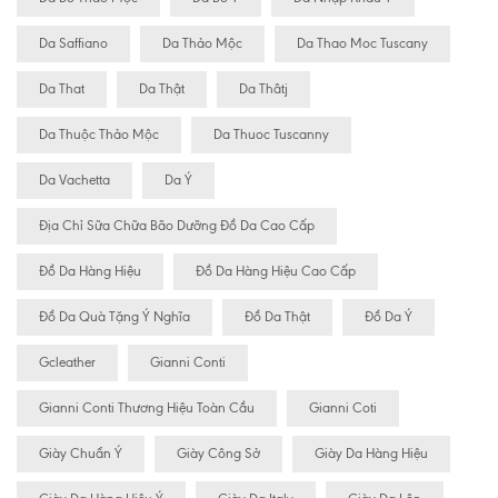
Da Saffiano
Da Thảo Mộc
Da Thao Moc Tuscany
Da That
Da Thật
Da Thâtj
Da Thuộc Thảo Mộc
Da Thuoc Tuscanny
Da Vachetta
Da Ý
Địa Chỉ Sữa Chữa Bão Dưỡng Đồ Da Cao Cấp
Đồ Da Hàng Hiệu
Đồ Da Hàng Hiệu Cao Cấp
Đồ Da Quà Tặng Ý Nghĩa
Đồ Da Thật
Đồ Da Ý
Gcleather
Gianni Conti
Gianni Conti Thương Hiệu Toàn Cầu
Gianni Coti
Giày Chuẩn Ý
Giày Công Sở
Giày Da Hàng Hiệu