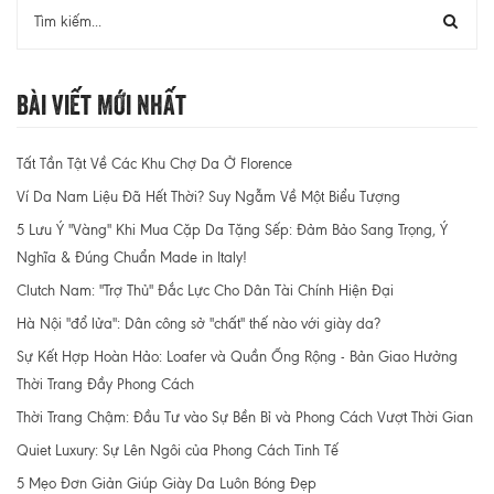
Bài Viết Mới Nhất
Tất Tần Tật Về Các Khu Chợ Da Ở Florence
Ví Da Nam Liệu Đã Hết Thời? Suy Ngẫm Về Một Biểu Tượng
5 Lưu Ý "Vàng" Khi Mua Cặp Da Tặng Sếp: Đảm Bảo Sang Trọng, Ý
Nghĩa & Đúng Chuẩn Made in Italy!
Clutch Nam: "Trợ Thủ" Đắc Lực Cho Dân Tài Chính Hiện Đại
Hà Nội "đổ lửa": Dân công sở "chất" thế nào với giày da?
Sự Kết Hợp Hoàn Hảo: Loafer và Quần Ống Rộng - Bản Giao Hưởng
Thời Trang Đầy Phong Cách
Thời Trang Chậm: Đầu Tư vào Sự Bền Bỉ và Phong Cách Vượt Thời Gian
Quiet Luxury: Sự Lên Ngôi của Phong Cách Tinh Tế
5 Mẹo Đơn Giản Giúp Giày Da Luôn Bóng Đẹp