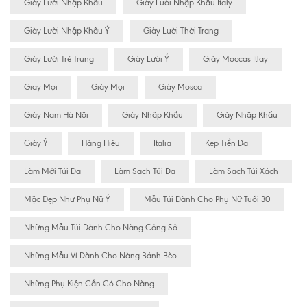
Giày Lười Nhập Khẩu
Giày Lười Nhập Khẩu Italy
Giày Lười Nhập Khẩu Ý
Giày Lười Thời Trang
Giày Lười Trẻ Trung
Giày Lười Ý
Giày Moccas Itlay
Giay Mọi
Giày Mọi
Giày Mosca
Giày Nam Hà Nội
Giày Nhâp Khẩu
Giày Nhập Khẩu
Giày Ý
Hàng Hiệu
Italia
Kẹp Tiền Da
Làm Mới Túi Da
Làm Sạch Túi Da
Làm Sạch Túi Xách
Mặc Đẹp Như Phụ Nữ Ý
Mẫu Túi Dành Cho Phụ Nữ Tuổi 30
Những Mẫu Túi Dành Cho Nàng Công Sở
Những Mẫu Ví Dành Cho Nàng Bánh Bèo
Những Phụ Kiện Cần Có Cho Nàng