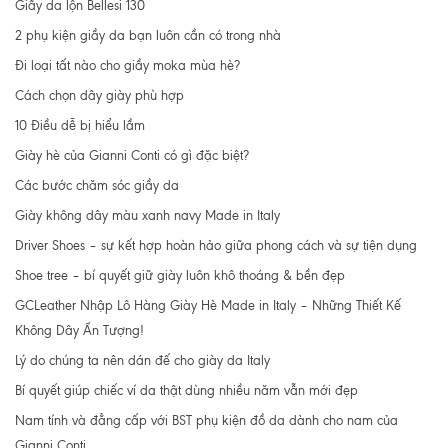
Giầy da lộn Bellesi 130
2 phụ kiện giầy da bạn luôn cần có trong nhà
Đi loại tất nào cho giầy moka mùa hè?
Cách chọn dây giày phù hợp
10 Điều dễ bị hiểu lầm
Giày hè của Gianni Conti có gì đặc biệt?
Các bước chăm sóc giầy da
Giày không dây màu xanh navy Made in Italy
Driver Shoes – sự kết hợp hoàn hảo giữa phong cách và sự tiện dụng
Shoe tree – bí quyết giữ giày luôn khô thoáng & bền đẹp
GCLeather Nhập Lô Hàng Giày Hè Made in Italy – Những Thiết Kế
Không Dây Ấn Tượng!
Lý do chúng ta nên dán đế cho giày da Italy
Bí quyết giúp chiếc ví da thật dùng nhiều năm vẫn mới đẹp
Nam tính và đẳng cấp với BST phụ kiện đồ da dành cho nam của
Gianni Conti