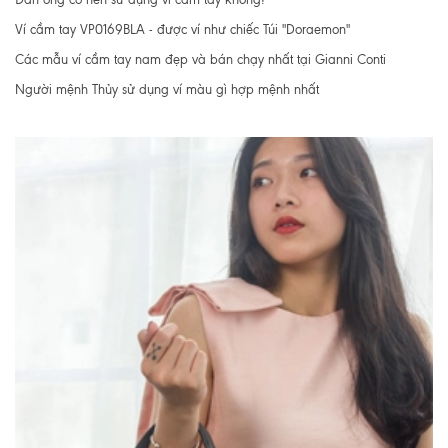
Ví cầm tay VP0169BLA - được ví như chiếc Túi "Doraemon"
Các mẫu ví cầm tay nam đẹp và bán chạy nhất tại Gianni Conti
Người mệnh Thủy sử dụng ví màu gì hợp mệnh nhất