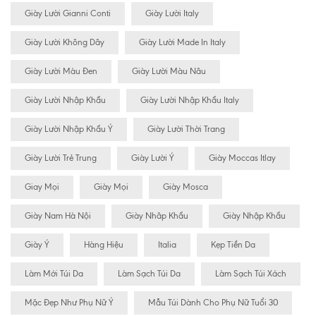
Giày Lười Gianni Conti
Giày Lười Italy
Giày Lười Không Dây
Giày Lười Made In Italy
Giày Lười Màu Đen
Giày Lười Màu Nâu
Giày Lười Nhập Khẩu
Giày Lười Nhập Khẩu Italy
Giày Lười Nhập Khẩu Ý
Giày Lười Thời Trang
Giày Lười Trẻ Trung
Giày Lười Ý
Giày Moccas Itlay
Giay Mọi
Giày Mọi
Giày Mosca
Giày Nam Hà Nội
Giày Nhâp Khẩu
Giày Nhập Khẩu
Giày Ý
Hàng Hiệu
Italia
Kẹp Tiền Da
Làm Mới Túi Da
Làm Sạch Túi Da
Làm Sạch Túi Xách
Mặc Đẹp Như Phụ Nữ Ý
Mẫu Túi Dành Cho Phụ Nữ Tuổi 30