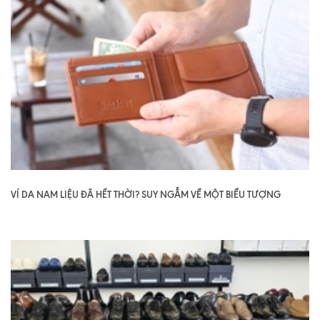
VÍ DA NAM LIỆU ĐÃ HẾT THỜI? SUY NGẪM VỀ MỘT BIỂU TƯỢNG