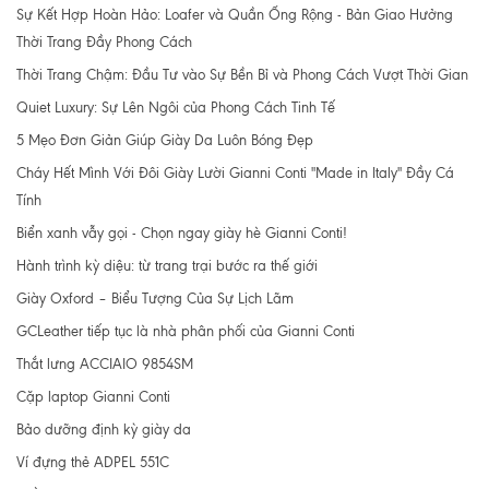
Sự Kết Hợp Hoàn Hảo: Loafer và Quần Ống Rộng - Bản Giao Hưởng
Thời Trang Đầy Phong Cách
Thời Trang Chậm: Đầu Tư vào Sự Bền Bỉ và Phong Cách Vượt Thời Gian
Quiet Luxury: Sự Lên Ngôi của Phong Cách Tinh Tế
5 Mẹo Đơn Giản Giúp Giày Da Luôn Bóng Đẹp
Cháy Hết Mình Với Đôi Giày Lười Gianni Conti "Made in Italy" Đầy Cá
Tính
Biển xanh vẫy gọi - Chọn ngay giày hè Gianni Conti!
Hành trình kỳ diệu: từ trang trại bước ra thế giới
Giày Oxford – Biểu Tượng Của Sự Lịch Lãm
GCLeather tiếp tục là nhà phân phối của Gianni Conti
Thắt lưng ACCIAIO 9854SM
Cặp laptop Gianni Conti
Bảo dưỡng định kỳ giày da
Ví đựng thẻ ADPEL 551C