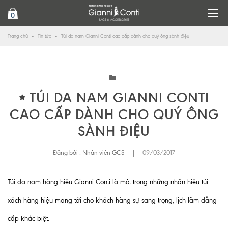
0
Trang chủ
Tin tức
Túi da nam Gianni Conti cao cấp dành cho quý ông sành điệu
TÚI DA NAM GIANNI CONTI
CAO CẤP DÀNH CHO QUÝ ÔNG
SÀNH ĐIỆU
Đăng bởi :
Nhân viên GCS
|
09/03/2017
Túi da nam hàng hiệu Gianni Conti là một trong những nhãn hiệu túi
xách hàng hiệu mang tới cho khách hàng sự sang trọng, lịch lãm đẳng
cấp khác biệt.