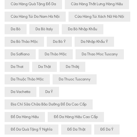
Cửa Hàng Quà Tặng Đồ Da
Cửa Hàng Thắt Lưng Hàng Hiệu
Cửa Hàng Túi Da Nam Hà Nội
Cửa Hàng Túi Xách Nữ Hà Nội
Da Bò
Da Bò Italy
Da Bò Nhập Khẩu
Da Bò Thảo Mộc
Da Bò Ý
Da Nhập Khẩu Ý
Da Saffiano
Da Thảo Mộc
Da Thao Moc Tuscany
Da That
Da Thật
Da Thâtj
Da Thuộc Thảo Mộc
Da Thuoc Tuscanny
Da Vachetta
Da Ý
Địa Chỉ Sữa Chữa Bão Dưỡng Đồ Da Cao Cấp
Đồ Da Hàng Hiệu
Đồ Da Hàng Hiệu Cao Cấp
Đồ Da Quà Tặng Ý Nghĩa
Đồ Da Thật
Đồ Da Ý