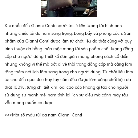
Khi nhắc đến Gianni Conti người ta sẽ liên tưởng tới hình ảnh
những chiếc túi da nam sang trọng, bóng bẩy và phong cách. Sản
phẩm của Gianni Conti được làm từ chất liệu da thật cùng với quy
trình thuộc da bằng thảo mộc mang tới sản phẩm chất lượng đẳng
cấp cho người dùng.Thiết kế đơn giản mang phong cách cổ điển
nhưng không vì thế mà bớt đi vẻ thời trang đẳng cấp mà càng làm
tăng thêm nét lịch lãm sang trọng cho người dùng. Từ chất liệu làm
túi cho đến quai đeo hay tay cầm đều được làm bằng chất liệu da
thật 100%, từng chi tiết kim loại cao cấp không gỉ tạo cho người
sử dụng sự mạnh mẽ, nam tính lại lịch sự điều mà cánh mày râu
vẫn mong muốn có được.
>>>Một số mẫu túi da nam Gianni Conti