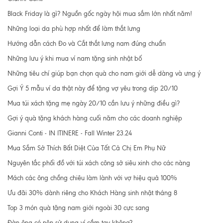
Black Friday là gì? Nguồn gốc ngày hội mua sắm lớn nhất năm!
Những loại da phù hợp nhất để làm thắt lưng
Hướng dẫn cách Đo và Cắt thắt lưng nam đúng chuẩn
Những lưu ý khi mua ví nam tặng sinh nhật bố
Những tiêu chí giúp bạn chọn quà cho nam giới dễ dàng và ưng ý
Gợi Ý 5 mẫu ví da thật này để tặng vợ yêu trong dịp 20/10
Mua túi xách tặng mẹ ngày 20/10 cần lưu ý những điều gì?
Gợi ý quà tặng khách hàng cuối năm cho các doanh nghiệp
Gianni Conti - IN ITINERE - Fall Winter 23.24
Mua Sắm Sở Thích Bất Diệt Của Tất Cả Chị Em Phụ Nữ
Nguyên tắc phối đồ với túi xách công sở siêu xinh cho các nàng
Mách các ông chồng chiêu làm lành với vợ hiệu quả 100%
Ưu đãi 30% dành riêng cho Khách Hàng sinh nhật tháng 8
Top 3 món quà tặng nam giới ngoài 30 cực sang
Đàn ông có nên sử dụng ví cầm tay không?