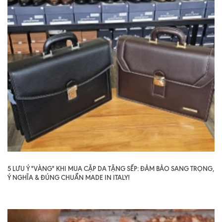
5 LƯU Ý "VÀNG" KHI MUA CẶP DA TẶNG SẾP: ĐẢM BẢO SANG TRỌNG,
Ý NGHĨA & ĐÚNG CHUẨN MADE IN ITALY!