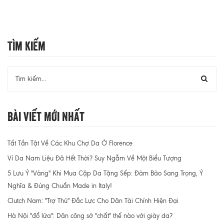
Tìm Kiếm
Bài Viết Mới Nhất
Tất Tần Tật Về Các Khu Chợ Da Ở Florence
Ví Da Nam Liệu Đã Hết Thời? Suy Ngẫm Về Một Biểu Tượng
5 Lưu Ý "Vàng" Khi Mua Cặp Da Tặng Sếp: Đảm Bảo Sang Trọng, Ý
Nghĩa & Đúng Chuẩn Made in Italy!
Clutch Nam: "Trợ Thủ" Đắc Lực Cho Dân Tài Chính Hiện Đại
Hà Nội "đổ lửa": Dân công sở "chất" thế nào với giày da?