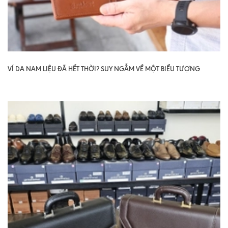
VÍ DA NAM LIỆU ĐÃ HẾT THỜI? SUY NGẪM VỀ MỘT BIỂU TƯỢNG