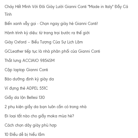
Cháy Hết Mình Với Đôi Giày Lười Gianni Conti "Made in Italy" Đầy Cá
Tính
Biển xanh vẫy gọi - Chọn ngay giày hè Gianni Conti!
Hành trình kỳ diệu: từ trang trại bước ra thế giới
Giày Oxford – Biểu Tượng Của Sự Lịch Lãm
GCLeather tiếp tục là nhà phân phối của Gianni Conti
Thắt lưng ACCIAIO 9854SM
Cặp laptop Gianni Conti
Bảo dưỡng định kỳ giày da
Ví đựng thẻ ADPEL 551C
Giầy da lộn Bellesi 130
2 phụ kiện giầy da bạn luôn cần có trong nhà
Đi loại tất nào cho giầy moka mùa hè?
Cách chọn dây giày phù hợp
10 Điều dễ bị hiểu lầm