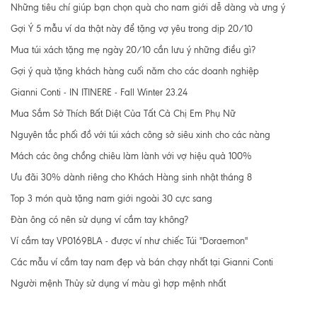
Những tiêu chí giúp bạn chọn quà cho nam giới dễ dàng và ưng ý
Gợi Ý 5 mẫu ví da thật này để tặng vợ yêu trong dịp 20/10
Mua túi xách tặng mẹ ngày 20/10 cần lưu ý những điều gì?
Gợi ý quà tặng khách hàng cuối năm cho các doanh nghiệp
Gianni Conti - IN ITINERE - Fall Winter 23.24
Mua Sắm Sở Thích Bất Diệt Của Tất Cả Chị Em Phụ Nữ
Nguyên tắc phối đồ với túi xách công sở siêu xinh cho các nàng
Mách các ông chồng chiêu làm lành với vợ hiệu quả 100%
Ưu đãi 30% dành riêng cho Khách Hàng sinh nhật tháng 8
Top 3 món quà tặng nam giới ngoài 30 cực sang
Đàn ông có nên sử dụng ví cầm tay không?
Ví cầm tay VP0169BLA - được ví như chiếc Túi "Doraemon"
Các mẫu ví cầm tay nam đẹp và bán chạy nhất tại Gianni Conti
Người mệnh Thủy sử dụng ví màu gì hợp mệnh nhất