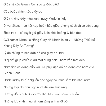
Giày hè của Gianni Conti có gì đặc biệt?
Các bước chăm sóc giầy da
Giày không dây màu xanh navy Made in Italy
Driver Shoes – sự kết hợp hoàn hảo giữa phong cách và sự tiện dụng
Shoe tree – bí quyết giữ giày luôn khô thoáng & bền đẹp
GCLeather Nhập Lô Hàng Giày Hè Made in Italy – Những Thiết Kế
Không Dây Ấn Tượng!
Lý do chúng ta nên dán đế cho giày da Italy
Bí quyết giúp chiếc ví da thật dùng nhiều năm vẫn mới đẹp
Nam tính và đẳng cấp với BST phụ kiện đồ da dành cho nam của
Gianni Conti
Black Friday là gì? Nguồn gốc ngày hội mua sắm lớn nhất năm!
Những loại da phù hợp nhất để làm thắt lưng
Hướng dẫn cách Đo và Cắt thắt lưng nam đúng chuẩn
Những lưu ý khi mua ví nam tặng sinh nhật bố