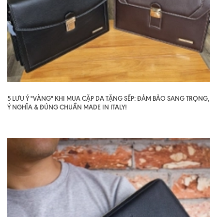
5 LƯU Ý "VÀNG" KHI MUA CẶP DA TẶNG SẾP: ĐẢM BẢO SANG TRỌNG,
Ý NGHĨA & ĐÚNG CHUẨN MADE IN ITALY!