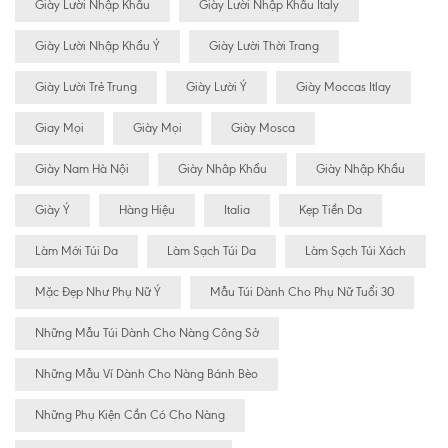
Giày Lười Nhập Khẩu
Giày Lười Nhập Khẩu Italy
Giày Lười Nhập Khẩu Ý
Giày Lười Thời Trang
Giày Lười Trẻ Trung
Giày Lười Ý
Giày Moccas Itlay
Giay Mọi
Giày Mọi
Giày Mosca
Giày Nam Hà Nội
Giày Nhâp Khẩu
Giày Nhập Khẩu
Giày Ý
Hàng Hiệu
Italia
Kẹp Tiền Da
Làm Mới Túi Da
Làm Sạch Túi Da
Làm Sạch Túi Xách
Mặc Đẹp Như Phụ Nữ Ý
Mẫu Túi Dành Cho Phụ Nữ Tuổi 30
Những Mẫu Túi Dành Cho Nàng Công Sở
Những Mẫu Ví Dành Cho Nàng Bánh Bèo
Những Phụ Kiện Cần Có Cho Nàng