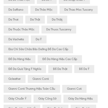
Da Saffiano
Da Thảo Mộc
Da Thao Moc Tuscany
Da That
Da Thật
Da Thâtj
Da Thuộc Thảo Mộc
Da Thuoc Tuscanny
Da Vachetta
Da Ý
Địa Chỉ Sữa Chữa Bão Dưỡng Đồ Da Cao Cấp
Đồ Da Hàng Hiệu
Đồ Da Hàng Hiệu Cao Cấp
Đồ Da Quà Tặng Ý Nghĩa
Đồ Da Thật
Đồ Da Ý
Gcleather
Gianni Conti
Gianni Conti Thương Hiệu Toàn Cầu
Gianni Coti
Giày Chuẩn Ý
Giày Công Sở
Giày Da Hàng Hiệu