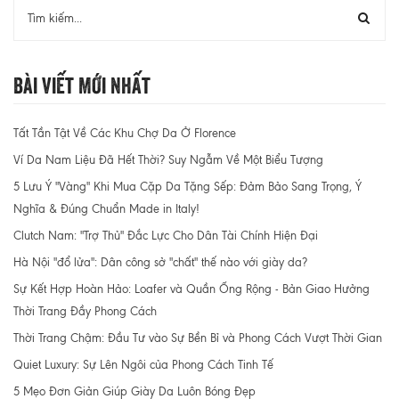
Bài Viết Mới Nhất
Tất Tần Tật Về Các Khu Chợ Da Ở Florence
Ví Da Nam Liệu Đã Hết Thời? Suy Ngẫm Về Một Biểu Tượng
5 Lưu Ý "Vàng" Khi Mua Cặp Da Tặng Sếp: Đảm Bảo Sang Trọng, Ý
Nghĩa & Đúng Chuẩn Made in Italy!
Clutch Nam: "Trợ Thủ" Đắc Lực Cho Dân Tài Chính Hiện Đại
Hà Nội "đổ lửa": Dân công sở "chất" thế nào với giày da?
Sự Kết Hợp Hoàn Hảo: Loafer và Quần Ống Rộng - Bản Giao Hưởng
Thời Trang Đầy Phong Cách
Thời Trang Chậm: Đầu Tư vào Sự Bền Bỉ và Phong Cách Vượt Thời Gian
Quiet Luxury: Sự Lên Ngôi của Phong Cách Tinh Tế
5 Mẹo Đơn Giản Giúp Giày Da Luôn Bóng Đẹp