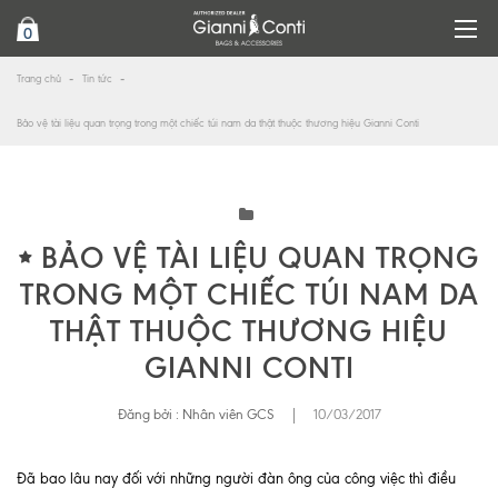
0
Trang chủ
Tin tức
Bảo vệ tài liệu quan trọng trong một chiếc túi nam da thật thuộc thương hiệu Gianni Conti
BẢO VỆ TÀI LIỆU QUAN TRỌNG
TRONG MỘT CHIẾC TÚI NAM DA
THẬT THUỘC THƯƠNG HIỆU
GIANNI CONTI
Đăng bởi :
Nhân viên GCS
|
10/03/2017
Đã bao lâu nay đối với những người đàn ông của công việc thì điều