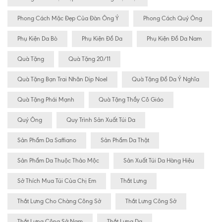
Phong Cách Mặc Đẹp Của Đàn Ông Ý
Phong Cách Quý Ông
Phụ Kiện Da Bò
Phụ Kiện Đồ Da
Phụ Kiện Đồ Da Nam
Quà Tặng
Quà Tặng 20/11
Quà Tặng Bạn Trai Nhân Dịp Noel
Quà Tặng Đồ Da Ý Nghĩa
Quà Tặng Phái Mạnh
Quà Tặng Thầy Cô Giáo
Quý Ông
Quy Trình Sản Xuất Túi Da
Sản Phẩm Da Saffiano
Sản Phẩm Da Thật
Sản Phẩm Da Thuộc Thảo Mộc
Sản Xuất Túi Da Hàng Hiệu
Sở Thích Mua Túi Của Chị Em
Thắt Lưng
Thắt Lưng Cho Chàng Công Sở
Thắt Lưng Công Sở
Thắt Lưng Công Sở Nam
Thắt Lưng Da