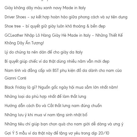
Giày không dây màu xanh navy Made in Italy
Driver Shoes – sự kết hợp hoàn hảo giữa phong cách và sự tiện dụng
Shoe tree – bí quyết giữ giày luôn khô thoáng & bền đẹp
GCLeather Nhập Lô Hàng Giày Hè Made in Italy – Những Thiết Kế
Không Dây Ấn Tượng!
Lý do chúng ta nên dán đế cho giày da Italy
Bí quyết giúp chiếc ví da thật dùng nhiều năm vẫn mới đẹp
Nam tính và đẳng cấp với BST phụ kiện đồ da dành cho nam của
Gianni Conti
Black Friday là gì? Nguồn gốc ngày hội mua sắm lớn nhất năm!
Những loại da phù hợp nhất để làm thắt lưng
Hướng dẫn cách Đo và Cắt thắt lưng nam đúng chuẩn
Những lưu ý khi mua ví nam tặng sinh nhật bố
Những tiêu chí giúp bạn chọn quà cho nam giới dễ dàng và ưng ý
Gợi Ý 5 mẫu ví da thật này để tặng vợ yêu trong dịp 20/10