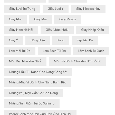
Giày Lười Trẻ Trung
Giày Lười Ý
Giày Moccas Itlay
Giay Mọi
Giày Mọi
Giày Mosca
Giày Nam Hà Nội
Giày Nhâp Khẩu
Giày Nhập Khẩu
Giày Ý
Hàng Hiệu
Italia
Kẹp Tiền Da
Làm Mới Túi Da
Làm Sạch Túi Da
Làm Sạch Túi Xách
Mặc Đẹp Như Phụ Nữ Ý
Mẫu Túi Dành Cho Phụ Nữ Tuổi 30
Những Mẫu Túi Dành Cho Nàng Công Sở
Những Mẫu Ví Dành Cho Nàng Bánh Bèo
Những Phụ Kiện Cần Có Cho Nàng
Những Sản Phẩm Túi Da Saffiano
Phong Cách Mặc Đẹp Của Đàn Ông Hiện Đại