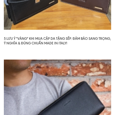
5 LƯU Ý "VÀNG" KHI MUA CẶP DA TẶNG SẾP: ĐẢM BẢO SANG TRỌNG,
Ý NGHĨA & ĐÚNG CHUẨN MADE IN ITALY!