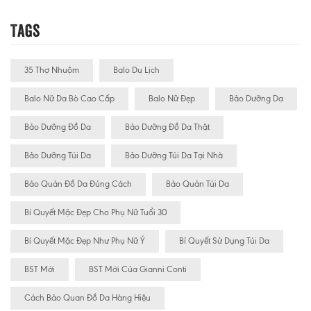
Tags
35 Thợ Nhuộm
Balo Du Lịch
Balo Nữ Da Bò Cao Cấp
Balo Nữ Đẹp
Bảo Dưỡng Da
Bảo Dưỡng Đồ Da
Bảo Dưỡng Đồ Da Thật
Bảo Dưỡng Túi Da
Bảo Dưỡng Túi Da Tại Nhà
Bảo Quản Đồ Da Đúng Cách
Bảo Quản Túi Da
Bí Quyết Mặc Đẹp Cho Phụ Nữ Tuổi 30
Bí Quyết Mặc Đẹp Như Phụ Nữ Ý
Bí Quyết Sử Dụng Túi Da
BST Mới
BST Mới Của Gianni Conti
Cách Bảo Quan Đồ Da Hàng Hiệu