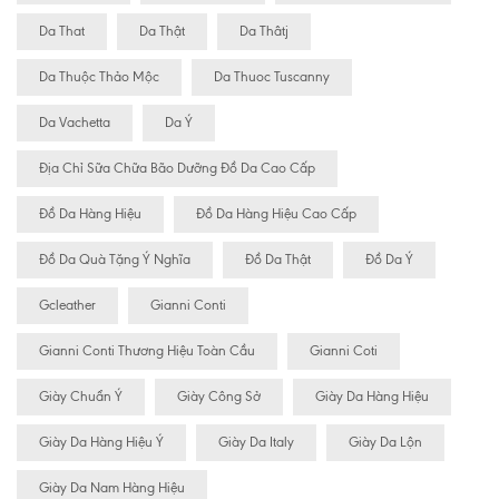
Da That
Da Thật
Da Thâtj
Da Thuộc Thảo Mộc
Da Thuoc Tuscanny
Da Vachetta
Da Ý
Địa Chỉ Sữa Chữa Bão Dưỡng Đồ Da Cao Cấp
Đồ Da Hàng Hiệu
Đồ Da Hàng Hiệu Cao Cấp
Đồ Da Quà Tặng Ý Nghĩa
Đồ Da Thật
Đồ Da Ý
Gcleather
Gianni Conti
Gianni Conti Thương Hiệu Toàn Cầu
Gianni Coti
Giày Chuẩn Ý
Giày Công Sở
Giày Da Hàng Hiệu
Giày Da Hàng Hiệu Ý
Giày Da Italy
Giày Da Lộn
Giày Da Nam Hàng Hiệu