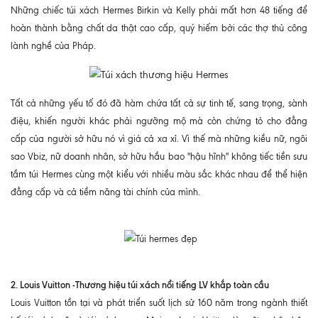
Những chiếc túi xách Hermes Birkin và Kelly phải mất hơn 48 tiếng để
hoàn thành bằng chất da thật cao cấp, quý hiếm bởi các thợ thủ công
lành nghề của Pháp.
Tất cả những yếu tố đó đã hàm chứa tất cả sự tinh tế, sang trọng, sành
điệu, khiến người khác phải ngưỡng mộ mà còn chứng tỏ cho đẳng
cấp của người sở hữu nó vì giá cả xa xỉ. Vì thế mà những kiều nữ, ngôi
sao Vbiz, nữ doanh nhân, sở hữu hầu bao "hậu hĩnh" không tiếc tiền sưu
tầm túi Hermes cùng một kiểu với nhiều màu sắc khác nhau để thể hiện
đẳng cấp và cả tiềm năng tài chính của mình.
2. Louis Vuitton -Thương hiệu túi xách nổi tiếng LV khắp toàn cầu
Louis Vuitton tồn tại và phát triển suốt lịch sử 160 năm trong ngành thiết