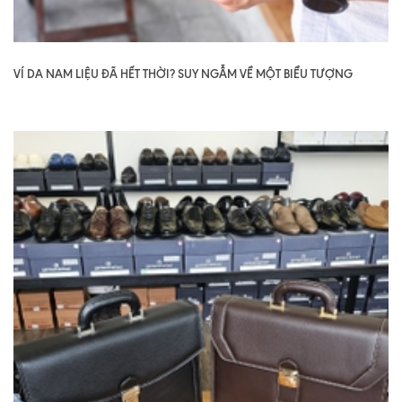
VÍ DA NAM LIỆU ĐÃ HẾT THỜI? SUY NGẪM VỀ MỘT BIỂU TƯỢNG