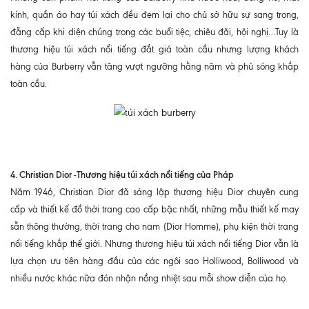
kính, quần áo hay túi xách đều đem lại cho chủ sở hữu sự sang trọng,
đẵng cấp khi diện chúng trong các buổi tiệc, chiêu đãi, hội nghị…Tuy là
thương hiệu túi xách nổi tiếng đắt giá toàn cầu nhưng lượng khách
hàng của Burberry vẫn tăng vượt ngưỡng hằng năm và phủ sóng khắp
toàn cầu.
4. Christian Dior -Thương hiệu túi xách nổi tiếng của Pháp
Năm 1946, Christian Dior đã sáng lập thương hiệu Dior chuyên cung
cấp và thiết kế đồ thời trang cao cấp bậc nhất, những mẫu thiết kế may
sẵn thông thường, thời trang cho nam (Dior Homme), phụ kiện thời trang
nổi tiếng khắp thế giới. Nhưng thương hiệu túi xách nổi tiếng Dior vẫn là
lựa chọn ưu tiên hàng đầu của các ngôi sao Holliwood, Bolliwood và
nhiều nước khác nữa đón nhận nồng nhiệt sau mỗi show diễn của họ.