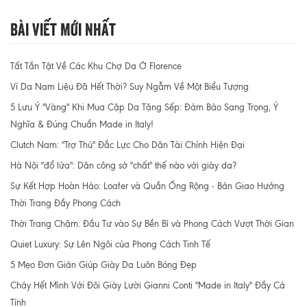
Bài Viết Mới Nhất
Tất Tần Tật Về Các Khu Chợ Da Ở Florence
Ví Da Nam Liệu Đã Hết Thời? Suy Ngẫm Về Một Biểu Tượng
5 Lưu Ý "Vàng" Khi Mua Cặp Da Tặng Sếp: Đảm Bảo Sang Trọng, Ý
Nghĩa & Đúng Chuẩn Made in Italy!
Clutch Nam: "Trợ Thủ" Đắc Lực Cho Dân Tài Chính Hiện Đại
Hà Nội "đổ lửa": Dân công sở "chất" thế nào với giày da?
Sự Kết Hợp Hoàn Hảo: Loafer và Quần Ống Rộng - Bản Giao Hưởng
Thời Trang Đầy Phong Cách
Thời Trang Chậm: Đầu Tư vào Sự Bền Bỉ và Phong Cách Vượt Thời Gian
Quiet Luxury: Sự Lên Ngôi của Phong Cách Tinh Tế
5 Mẹo Đơn Giản Giúp Giày Da Luôn Bóng Đẹp
Cháy Hết Mình Với Đôi Giày Lười Gianni Conti "Made in Italy" Đầy Cá
Tính