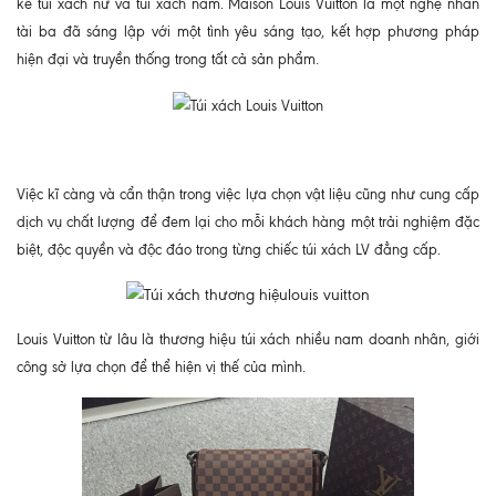
kế túi xách nữ và túi xách nam. Maison Louis Vuitton là một nghệ nhân
tài ba đã sáng lập với một tình yêu sáng tạo, kết hợp phương pháp
hiện đại và truyền thống trong tất cả sản phẩm.
Việc kĩ càng và cẩn thận trong việc lựa chọn vật liệu cũng như cung cấp
dịch vụ chất lượng để đem lại cho mỗi khách hàng một trải nghiệm đặc
biệt, độc quyền và độc đáo trong từng chiếc túi xách LV đẳng cấp.
Louis Vuitton từ lâu là thương hiệu túi xách nhiều nam doanh nhân, giới
công sở lựa chọn để thể hiện vị thế của mình.