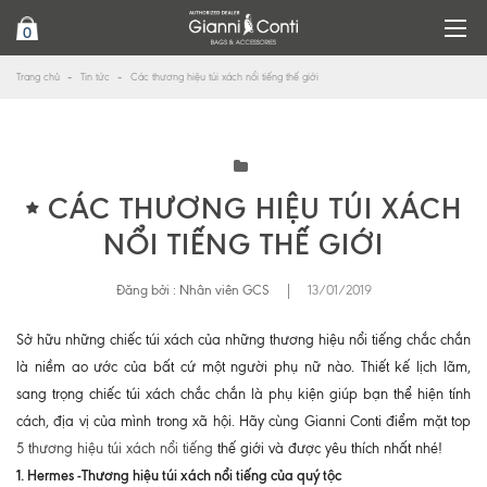
0
Trang chủ
Tin tức
Các thương hiệu túi xách nổi tiếng thế giới
CÁC THƯƠNG HIỆU TÚI XÁCH
NỔI TIẾNG THẾ GIỚI
Đăng bởi :
Nhân viên GCS
|
13/01/2019
Sở hữu những chiếc túi xách của những thương hiệu nổi tiếng chắc chắn
là niềm ao ước của bất cứ một người phụ nữ nào. Thiết kế lịch lãm,
sang trọng chiếc túi xách chắc chắn là phụ kiện giúp bạn thể hiện tính
cách, địa vị của mình trong xã hội. Hãy cùng Gianni Conti điểm mặt top
5 thương hiệu túi xách nổi tiếng
thế giới và được yêu thích nhất nhé!
1. Hermes -Thương hiệu túi xách nổi tiếng của quý tộc