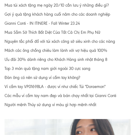
Mua túi xách tặng mẹ ngày 20/10 cần lưu ý những điều gì?
Gợi ý quà tặng khách hàng cuối năm cho các doanh nghiệp
Gianni Conti - IN ITINERE - Fall Winter 23.24
Mua Sắm Sở Thích Bất Diệt Của Tất Cả Chị Em Phụ Nữ
Nguyên tắc phối đồ với túi xách công sở siêu xinh cho các nàng
Mách các ông chồng chiêu làm lành với vợ hiệu quả 100%
Ưu đãi 30% dành riêng cho Khách Hàng sinh nhật tháng 8
Top 3 món quà tặng nam giới ngoài 30 cực sang
Đàn ông có nên sử dụng ví cầm tay không?
Ví cầm tay VP0169BLA - được ví như chiếc Túi "Doraemon"
Các mẫu ví cầm tay nam đẹp và bán chạy nhất tại Gianni Conti
Người mệnh Thủy sử dụng ví màu gì hợp mệnh nhất