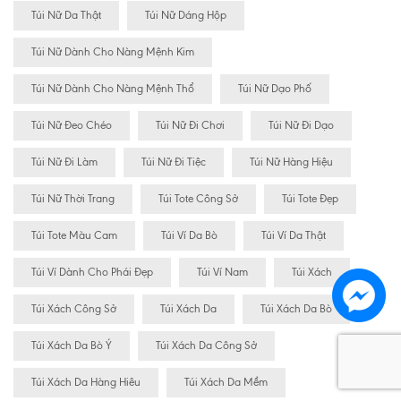
Túi Nữ Da Thật
Túi Nữ Dáng Hộp
Túi Nữ Dành Cho Nàng Mệnh Kim
Túi Nữ Dành Cho Nàng Mệnh Thổ
Túi Nữ Dạo Phố
Túi Nữ Đeo Chéo
Túi Nữ Đi Chơi
Túi Nữ Đi Dạo
Túi Nữ Đi Làm
Túi Nữ Đi Tiệc
Túi Nữ Hàng Hiệu
Túi Nữ Thời Trang
Túi Tote Công Sở
Túi Tote Đẹp
Túi Tote Màu Cam
Túi Ví Da Bò
Túi Ví Da Thật
Túi Ví Dành Cho Phái Đẹp
Túi Ví Nam
Túi Xách
Túi Xách Công Sở
Túi Xách Da
Túi Xách Da Bò
Túi Xách Da Bò Ý
Túi Xách Da Công Sở
Túi Xách Da Hàng Hiêu
Túi Xách Da Mềm