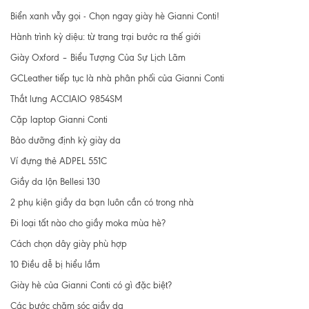
Biển xanh vẫy gọi - Chọn ngay giày hè Gianni Conti!
Hành trình kỳ diệu: từ trang trại bước ra thế giới
Giày Oxford – Biểu Tượng Của Sự Lịch Lãm
GCLeather tiếp tục là nhà phân phối của Gianni Conti
Thắt lưng ACCIAIO 9854SM
Cặp laptop Gianni Conti
Bảo dưỡng định kỳ giày da
Ví đựng thẻ ADPEL 551C
Giầy da lộn Bellesi 130
2 phụ kiện giầy da bạn luôn cần có trong nhà
Đi loại tất nào cho giầy moka mùa hè?
Cách chọn dây giày phù hợp
10 Điều dễ bị hiểu lầm
Giày hè của Gianni Conti có gì đặc biệt?
Các bước chăm sóc giầy da