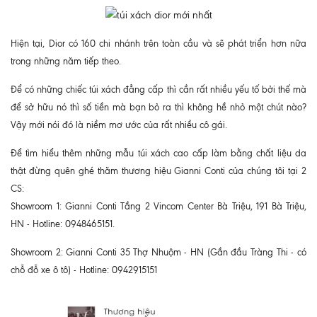
Hiện tại, Dior có 160 chi nhánh trên toàn cầu và sẽ phát triển hơn nữa
trong những năm tiếp theo.
Để có những chiếc túi xách đẳng cấp thì cần rất nhiều yếu tố bởi thế mà
để sở hữu nó thì số tiền mà bạn bỏ ra thì không hề nhỏ một chút nào?
Vậy mới nói đó là niềm mơ ước của rất nhiều cô gái.
Để tìm hiểu thêm những mẫu túi xách cao cấp làm bằng chất liệu da
thật đừng quên ghé thăm thương hiệu Gianni Conti của chúng tôi tại 2
CS:
Showroom 1: Gianni Conti Tầng 2 Vincom Center Bà Triệu, 191 Bà Triệu,
HN - Hotline: 0948465151.
Showroom 2: Gianni Conti 35 Thợ Nhuộm - HN (Gần đầu Tràng Thi - có
chỗ đỗ xe ô tô) - Hotline: 0942915151