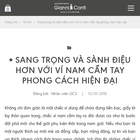
0
Trang chủ
Tin tức
Sang trọng và sành điệu hơn với ví nam cầm tay phong cách hiện đại
SANG TRỌNG VÀ SÀNH ĐIỆU
HƠN VỚI VÍ NAM CẦM TAY
PHONG CÁCH HIỆN ĐẠI
Đăng bởi :
Nhân viên GCS
|
10/01/2018
Không chỉ đơn giản là một chiếc ví dùng để chứa đựng tiền bạc, giấy tờ
tùy thân quan trọng, chiếc ví nam cầm tay ra đời được coi như là bước
đột phá mới cho thế giới phụ kiện thời trang nam giới. Nếu như bạn là
một người thích sự mới mẻ và đẳng cấp, bạn năng động, tự tin và bạn
ưa thích phong cách thời trang sang chảnh, lịch lãm thì những chiếc
ví