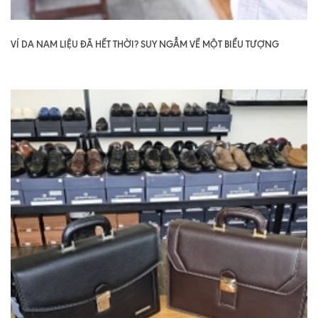
VÍ DA NAM LIỆU ĐÃ HẾT THỜI? SUY NGẪM VỀ MỘT BIỂU TƯỢNG