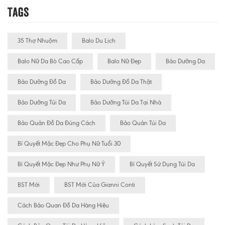
Tags
35 Thợ Nhuộm
Balo Du Lịch
Balo Nữ Da Bò Cao Cấp
Balo Nữ Đẹp
Bảo Dưỡng Da
Bảo Dưỡng Đồ Da
Bảo Dưỡng Đồ Da Thật
Bảo Dưỡng Túi Da
Bảo Dưỡng Túi Da Tại Nhà
Bảo Quản Đồ Da Đúng Cách
Bảo Quản Túi Da
Bí Quyết Mặc Đẹp Cho Phụ Nữ Tuổi 30
Bí Quyết Mặc Đẹp Như Phụ Nữ Ý
Bí Quyết Sử Dụng Túi Da
BST Mới
BST Mới Của Gianni Conti
Cách Bảo Quan Đồ Da Hàng Hiệu