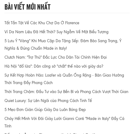
Bài Viết Mới Nhất
Tất Tần Tật Về Các Khu Chợ Da Ở Florence
Ví Da Nam Liệu Đã Hết Thời? Suy Ngẫm Về Một Biểu Tượng
5 Lưu Ý "Vàng" Khi Mua Cặp Da Tặng Sếp: Đảm Bảo Sang Trọng, Ý
Nghĩa & Đúng Chuẩn Made in Italy!
Clutch Nam: "Trợ Thủ" Đắc Lực Cho Dân Tài Chính Hiện Đại
Hà Nội "đổ lửa": Dân công sở "chất" thế nào với giày da?
Sự Kết Hợp Hoàn Hảo: Loafer và Quần Ống Rộng - Bản Giao Hưởng
Thời Trang Đầy Phong Cách
Thời Trang Chậm: Đầu Tư vào Sự Bền Bỉ và Phong Cách Vượt Thời Gian
Quiet Luxury: Sự Lên Ngôi của Phong Cách Tinh Tế
5 Mẹo Đơn Giản Giúp Giày Da Luôn Bóng Đẹp
Cháy Hết Mình Với Đôi Giày Lười Gianni Conti "Made in Italy" Đầy Cá
Tính