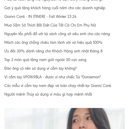
Gợi ý quà tặng khách hàng cuối năm cho các doanh nghiệp
Gianni Conti - IN ITINERE - Fall Winter 23.24
Mua Sắm Sở Thích Bất Diệt Của Tất Cả Chị Em Phụ Nữ
Nguyên tắc phối đồ với túi xách công sở siêu xinh cho các nàng
Mách các ông chồng chiêu làm lành với vợ hiệu quả 100%
Ưu đãi 30% dành riêng cho Khách Hàng sinh nhật tháng 8
Top 3 món quà tặng nam giới ngoài 30 cực sang
Đàn ông có nên sử dụng ví cầm tay không?
Ví cầm tay VP0169BLA - được ví như chiếc Túi "Doraemon"
Các mẫu ví cầm tay nam đẹp và bán chạy nhất tại Gianni Conti
Người mệnh Thủy sử dụng ví màu gì hợp mệnh nhất