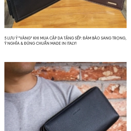
5 LƯU Ý "VÀNG" KHI MUA CẶP DA TẶNG SẾP: ĐẢM BẢO SANG TRỌNG,
Ý NGHĨA & ĐÚNG CHUẨN MADE IN ITALY!