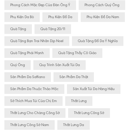
Phong Cách Mặc Đẹp Của Đàn Ông Ý
Phong Cách Quý Ông
Phụ Kiện Da Bò
Phụ Kiện Đồ Da
Phụ Kiện Đồ Da Nam
Quà Tặng
Quà Tặng 20/11
Quà Tặng Bạn Trai Nhân Dịp Noel
Quà Tặng Đồ Da Ý Nghĩa
Quà Tặng Phái Mạnh
Quà Tặng Thầy Cô Giáo
Quý Ông
Quy Trình Sản Xuất Túi Da
Sản Phẩm Da Saffiano
Sản Phẩm Da Thật
Sản Phẩm Da Thuộc Thảo Mộc
Sản Xuất Túi Da Hàng Hiệu
Sở Thích Mua Túi Của Chị Em
Thắt Lưng
Thắt Lưng Cho Chàng Công Sở
Thắt Lưng Công Sở
Thắt Lưng Công Sở Nam
Thắt Lưng Da