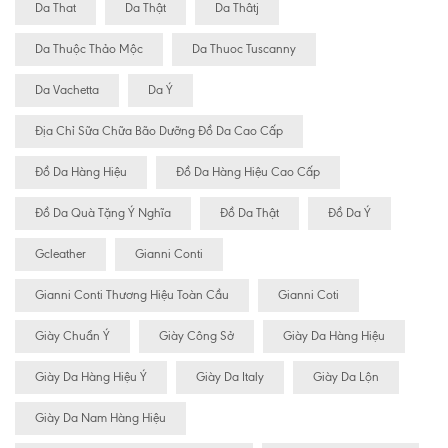
Da That
Da Thật
Da Thâtj
Da Thuộc Thảo Mộc
Da Thuoc Tuscanny
Da Vachetta
Da Ý
Địa Chỉ Sữa Chữa Bão Dưỡng Đồ Da Cao Cấp
Đồ Da Hàng Hiệu
Đồ Da Hàng Hiệu Cao Cấp
Đồ Da Quà Tặng Ý Nghĩa
Đồ Da Thật
Đồ Da Ý
Gcleather
Gianni Conti
Gianni Conti Thương Hiệu Toàn Cầu
Gianni Coti
Giày Chuẩn Ý
Giày Công Sở
Giày Da Hàng Hiệu
Giày Da Hàng Hiệu Ý
Giày Da Italy
Giày Da Lộn
Giày Da Nam Hàng Hiệu