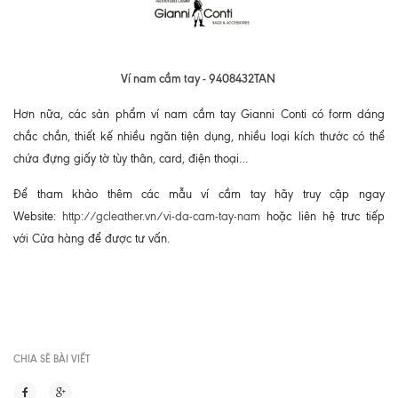
Ví nam cầm tay - 9408432TAN
Hơn nữa, các sản phẩm ví nam cầm tay Gianni Conti có form dáng
chắc chắn, thiết kế nhiều ngăn tiện dụng, nhiều loại kích thước có thể
chứa đựng giấy tờ tùy thân, card, điện thoại…
Để tham khảo thêm các mẫu ví cầm tay hãy truy cập ngay
Website:
http://gcleather.vn/vi-da-cam-tay-nam
hoặc liên hệ trưc tiếp
với Cửa hàng để được tư vấn.
CHIA SẼ BÀI VIẾT