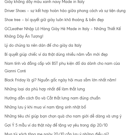
Giày không dây màu xanh navy Made in Italy
Driver Shoes – sự kết hợp hoàn hảo giữa phong cách và sự tiện dụng
Shoe tree – bí quyết giữ giày luôn khô thoáng & bền đẹp
GCLeather Nhập Lô Hàng Giày Hè Made in Italy – Những Thiết Kế
Không Dây Ấn Tượng!
Lý do chúng ta nên dán đế cho giày da Italy
Bí quyết giúp chiếc ví da thật dùng nhiều năm vẫn mới đẹp
Nam tính và đẳng cấp với BST phụ kiện đồ da dành cho nam của
Gianni Conti
Black Friday là gì? Nguồn gốc ngày hội mua sắm lớn nhất năm!
Những loại da phù hợp nhất để làm thắt lưng
Hướng dẫn cách Đo và Cắt thắt lưng nam đúng chuẩn
Những lưu ý khi mua ví nam tặng sinh nhật bố
Những tiêu chí giúp bạn chọn quà cho nam giới dễ dàng và ưng ý
Gợi Ý 5 mẫu ví da thật này để tặng vợ yêu trong dịp 20/10
Mua túi xách tặng mẹ ngày 20/10 cần lưu ý những điều gì?