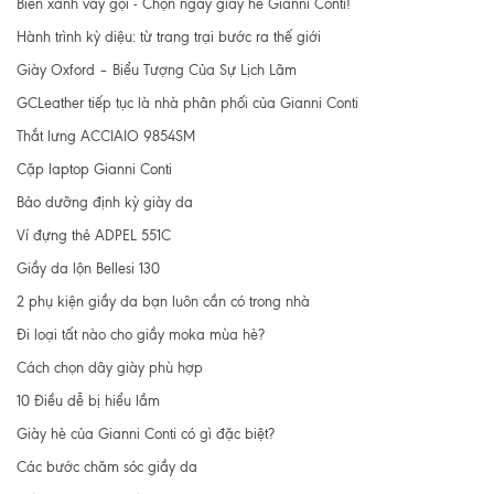
Biển xanh vẫy gọi - Chọn ngay giày hè Gianni Conti!
Hành trình kỳ diệu: từ trang trại bước ra thế giới
Giày Oxford – Biểu Tượng Của Sự Lịch Lãm
GCLeather tiếp tục là nhà phân phối của Gianni Conti
Thắt lưng ACCIAIO 9854SM
Cặp laptop Gianni Conti
Bảo dưỡng định kỳ giày da
Ví đựng thẻ ADPEL 551C
Giầy da lộn Bellesi 130
2 phụ kiện giầy da bạn luôn cần có trong nhà
Đi loại tất nào cho giầy moka mùa hè?
Cách chọn dây giày phù hợp
10 Điều dễ bị hiểu lầm
Giày hè của Gianni Conti có gì đặc biệt?
Các bước chăm sóc giầy da