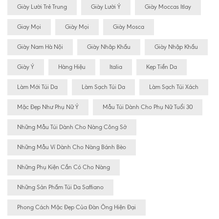
Giày Lười Trẻ Trung
Giày Lười Ý
Giày Moccas Itlay
Giay Mọi
Giày Mọi
Giày Mosca
Giày Nam Hà Nội
Giày Nhâp Khẩu
Giày Nhập Khẩu
Giày Ý
Hàng Hiệu
Italia
Kẹp Tiền Da
Làm Mới Túi Da
Làm Sạch Túi Da
Làm Sạch Túi Xách
Mặc Đẹp Như Phụ Nữ Ý
Mẫu Túi Dành Cho Phụ Nữ Tuổi 30
Những Mẫu Túi Dành Cho Nàng Công Sở
Những Mẫu Ví Dành Cho Nàng Bánh Bèo
Những Phụ Kiện Cần Có Cho Nàng
Những Sản Phẩm Túi Da Saffiano
Phong Cách Mặc Đẹp Của Đàn Ông Hiện Đại